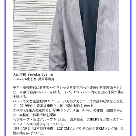
大山聖福 Seifuku Oyama
1976/7/6生まれ 兵庫県出身
中学・高校時代に吹奏楽やクラシック音楽で培った楽曲や音楽理論をもと
に、20歳で自身のバンドを結成。（Vo、Gt）バンド内の全曲の作詞作曲を
手掛ける。
バンドでの音楽活動やESPミュージカルアカデミーでの講師経験などを経
て、2019年から青葉紘季氏と共同で楽曲制作を始める。
2020年2月発売の綾野ましろ9thシングルA面「Alive」の作曲・編曲を手が
け、本格的に作家活動を開始。
48グループ・坂道グループをはじめ、田原俊彦、CUBERSなど数々のアー
ティストへ楽曲提供を行っている。
同時にNPB（日本野球機構）2021CMソングやその他企業CMソング等、活
動の場を広げている。