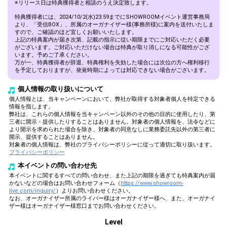
※リリース日は特典獲得者と相談のうえ決定致します。
特典獲得者には、2024/10/2(水)23:59までにSHOWROOMイベント運営事務局
より、「受信BOX」、所属のオーガナイザー様(事務所様)に案内を送付いたしま
すので、ご確認のほど宜しくお願いいたします。
上記の特典案内が届き次第、記載の指示に従い期限までにご対応いただく必要
がございます。ご対応いただけない場合は特典が取り消しになる可能性がござ
います。予めご了承ください。
万が一、特典獲得者が辞退、特典権利を失効した場合には次位の方へ権利移行
を予定しておりますが、発覚時期によっては対応できない場合がございます。
個人情報の取り扱いについて
個人情報とは、当キャンペーンにおいて、弊社が取得する対象者個人を特定できる
情報を指します。
弊社は、これらの個人情報を当キャンペーン以外のその他の目的に使用したり、第
三者に開示・提供したりすることはありません。対象者の個人情報を、法令などに
より開示を求められた場合を除き、対象者の同意なしに業務委託先以外の第三者に
開示、提供することはありません。
対象者の個人情報は、弊社のプライバシーポリシーに従って適切に取り扱います。
プライバシーポリシー
本イベントの問い合わせ先
本イベントに関するすべての問い合わせ、また上記の期限を過ぎても特典案内が届
かないなどの場合はお問い合わせフォーム（
https://www.showroom-
live.com/inquiry/
）よりお問い合わせください。
なお、オーガナイザー所属のライバー様はオーガナイザー様へ、また、オーガナイ
ザー様はオーガナイザー様窓口までお問い合わせください。
Level