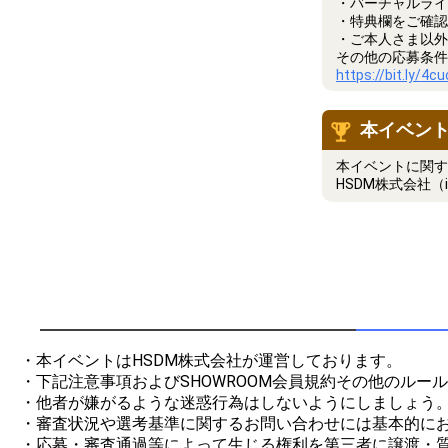
・バーチャルライ
・特典欄をご確認
・ご本人さま以外
その他の応募条件
https://bit.ly/4c
本イベン
本イベントに関す
HSDM株式会社（i
・本イベントはHSDM株式会社が運営しております。

・下記注意事項およびSHOWROOM会員規約その他のルー
・他者が嫌がるような迷惑行為はしないようにしましょう。
・審査状況や選考基準に関するお問い合わせには基本的にお
・応募・審査通過等によって生じる権利を第三者に譲渡・