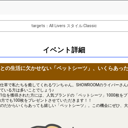
List of Goal
targets：All Livers
スタイル:Classic
バター制作権獲得！
Comments
イベント詳細
You can post comments. Please r
e Show Gold to purchase gifts
other users.
performer(s), the performer's
との生活に欠かせない「ペットシーツ」、いくらあっ
仕草で私たちを癒してくれるワンちゃん。SHOWROOMのライバーさ
ている方は多いことでしょう♪
1位を獲得された方には、人気ブランドの「ペットシーツ」1000枚をプ
位の方でも100枚をプレゼントさせていただきます！！
Close
のだからいくらあっても嬉しい「ペットシーツ」。この機会にぜひ、大