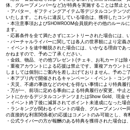
体、グループメンバーなど)が特典を実施することは禁止とい
・アバター、ギフティングアイテム等デジタルコンテンツの制
いたします。これらに違反している場合は、獲得したコンテ
・本注意事項およびSHOWROOM会員規約その他のルー
ます。

・応募条件を全て満たさずにエントリーされた場合には、い
・バーチャルライバーに関しては各人の世界観により定義さ
・イベントを途中離脱された場合には、いかなる理由であ
かねますので、予めご了承ください。

・金銭、物品、その他プレゼント(チェキ、お礼カードは除
・重複アカウントによる応援は禁止です。重複アカウント
しましては個別にご案内を差し上げておりません。予めご了
・本アプリ内で開催されるキャンペーン・イベント・コンテ
・天災、不慮の事故などのやむを得ない事情により特典履行
・万が一、前項に定める事由による特典履行が変更、中止と
ントにかかるデジタルコンテンツまたはShow Gold、現
・イベント終了後に減算されてポイント未達成になった場合
・ランキングが関わるイベントの場合、グループメンバー同
の直接的な利害関係者)の応援はコメントのみ可能とし、有