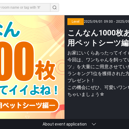
Level
2025/09/01 09:00 - 2025/0
こんなん1000
用ペットシーツ編― 
お家にいくらあったってイイ
今回は、ワンちゃんを飼って
ツ」を大量にご用意させてい
ランキング1位を獲得された方に
プレゼント！
この機会にぜひ、可愛いワン
ちゃいましょう☆
About event application