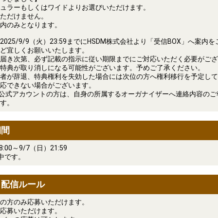
ュラーもしくはワイドよりお選びいただけます。
ただけません。
内のみとなります。
025/9/9（火）23:59までにHSDM株式会社より「受信BOX」へ案内
ど宜しくお願いいたします。
届き次第、必ず記載の指示に従い期限までにご対応いただく必要がござ
特典が取り消しになる可能性がございます。予めご了承ください。
者が辞退、特典権利を失効した場合には次位の方へ権利移行を予定して
応できない場合がございます。
OM公式アカウントの方は、自身の所属するオーガナイザーへ連絡内容の
す。
期間
8:00～9/7（日）21:59
中です。
・配信ルール
の方のみ応募いただけます。
応募いただけます。