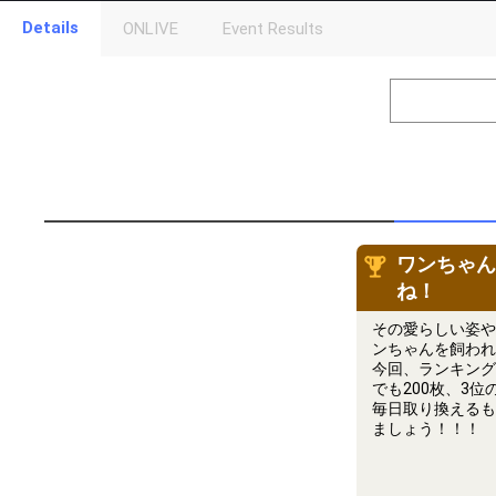
Details
ONLIVE
Event Results
Level
Points
1
0
Event Begins!
2
300000
オリジナルア
Gifting
Throw gifts to the stage and join the live performance.
First, try throwing free Stars (once a day)! You can also charg
(available from 1 JPY)! When you continue to send gifts to the 
ワンちゃん
popularity ranking and your ranking go up.
ね！
To cheer on performers, you can send them gifts.
To send performers paid items, you must use Show Gold.
その愛らしい姿や
ンちゃんを飼われ
今回、ランキング
でも200枚、3
毎日取り換えるも
ましょう！！！