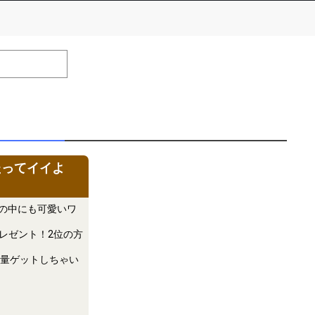
number of positions
Remarks
remaining
efrain from posting comments that may offend performers or
たってイイよ
んの中にも可愛いワ
レゼント！2位の方
量ゲットしちゃい