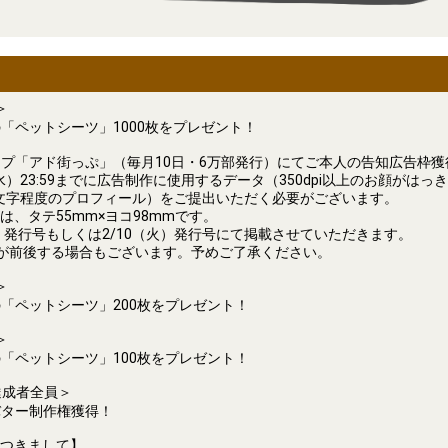
＞
「ペットシーツ」1000枚をプレゼント！
プ「アド街っぷ」（毎月10日・6万部発行）にてご本人の告知広告枠獲
10（水）23:59までに広告制作に使用するデータ（350dpi以上のお顔がは
00文字程度のプロフィール）をご提出いただく必要がございます。
は、タテ55mm×ヨコ98mmです。
（金）発行号もしくは2/10（火）発行号にて掲載させていただきます。
が前後する場合もございます。予めご了承ください。
＞
「ペットシーツ」200枚をプレゼント！
＞
「ペットシーツ」100枚をプレゼント！
達成者全員＞
バター制作権獲得！
つきまして】