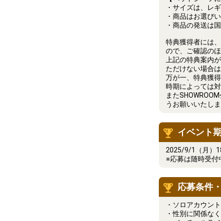
・サイズは、レギ
・商品はお選びい
・商品の発送は国
特典獲得者には、2
ので、ご確認のほ
上記の特典案内が
ただけない場合は
万が一、特典獲得
時期によっては対
またSHOWRO
うお願いいたしま
イベント
2025/9/1（月）1
※応募は随時受付
応募条件
・ソロアカウント
・性別に関係なく