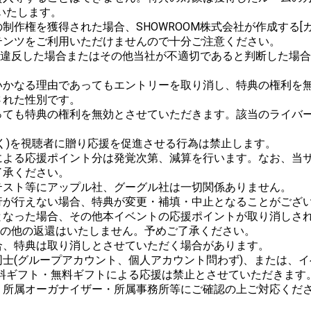
たします。

作権を獲得された場合、SHOWROOM株式会社が作成する[ガ
ンツをご利用いただけませんので十分ご注意ください。

ルに違反した場合またはその他当社が不適切であると判断した場
かなる理由であってもエントリーを取り消し、特典の権利を無
れた性別です。

っても特典の権利を無効とさせていただきます。該当のライバ
く)を視聴者に贈り応援を促進させる行為は禁止します。

による応援ポイント分は発覚次第、減算を行います。なお、当
承ください。

スト等にアップル社、グーグル社は一切関係ありません。

が行えない場合、特典が変更・補填・中止となることがござい
なった場合、その他本イベントの応援ポイントが取り消しされた
金その他の返還はいたしません。予めご了承ください。

、特典は取り消しとさせていただく場合があります。

士(グループアカウント、個人アカウント問わず)、または、イ
料ギフト・無料ギフトによる応援は禁止とさせていただきます。