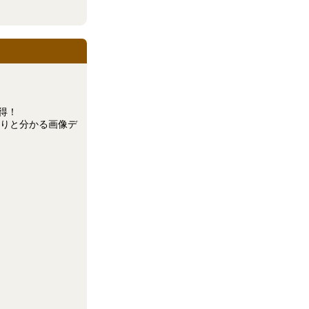
得！
っきりと分かる画像デ