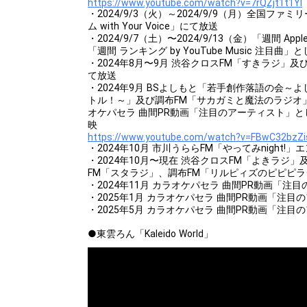
https://www.youtube.com/watch?v=7rQZjt1t1YI
・2024/9/3（火）～2024/9/9（月）全国フ
ム with Your Voice」にて放送
・2024/9/7（土）〜2024/9/13（金）「週間 App
「週間 ランキング by YouTube Music 注目曲」
・2024年8月〜9月 渋谷クロスFM「すきラジ」及
て放送
・2024年9月 BSよしもと「若手創作落語の会～
トル！～」及び調布FM「サカガミと魔法のラジオ
オケパセラ 曲間PR動画「注目のアーティスト」と
映
https://www.youtube.com/watch?v=FBwC32bzZi
・2024年10月 市川うららFM「やってみnight!
・2024年10月〜現在 渋谷クロスFM「よきラジ
FM「スタラジ」、調布FM「リルピィズのピピピ
・2024年11月 カラオケパセラ 曲間PR動画「
・2025年1月 カラオケパセラ 曲間PR動画「注
・2025年5月 カラオケパセラ 曲間PR動画「注
●東雲ろん「Kaleido World」