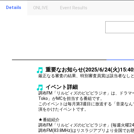
Details
ONLIVE
Event Results
Level
Points
1
0
Event Begins!
2
300000
オリジナルア
Gifting
Throw gifts to the stage and join the live performance.
First, try throwing free Stars (once a day)! You can also charg
重要なお知らせ(2025/6/24(火)15:4
(available from 1 JPY)! When you continue to send gifts to the 
popularity ranking and your ranking go up.
厳正なる審査の結果、特別審査員賞は該当者なし
To cheer on performers, you can send them gifts.
To send performers paid items, you must use Show Gold.
イベント詳細
調布FM「リルピィズのピピピラジオ」は、ドラマー・作
Toko」がMCを担当する番組です。
このイベントは毎月第3週目に放送する「音楽なん
演をかけたイベントです。
★番組紹介
調布FM「リルピィズのピピピラジオ」(毎週火曜24:30
調布FM(83.8MHz)はリスラジアプリより全国で