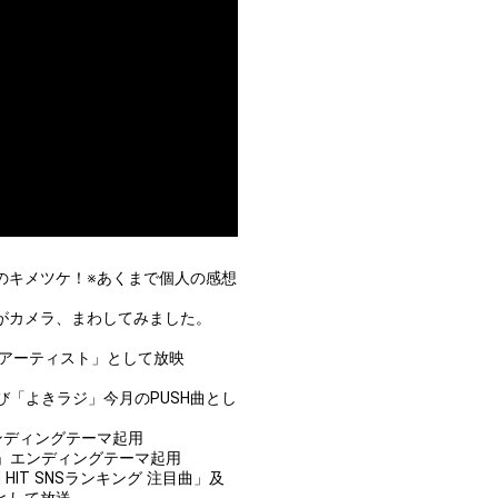
近のキメツケ！※あくまで個人の感想
員がカメラ、まわしてみました。
目のアーティスト」として放映
及び「よきラジ」今月のPUSH曲とし
」エンディングテーマ起用
オ」エンディングテーマ起用
EN HIT SNSランキング 注目曲」及