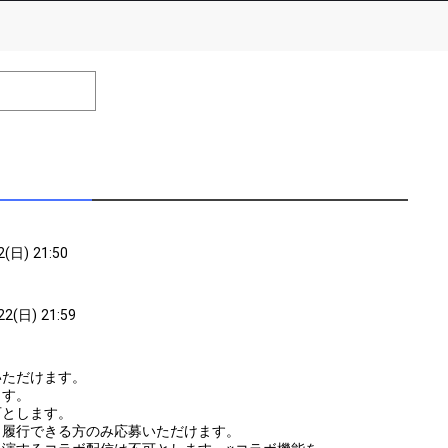
number of positions
Remarks
remaining
efrain from posting comments that may offend performers or
2(日) 21:50
22(日) 21:59
いただけます。
ます。
可とします。
く履行できる方のみ応募いただけます。