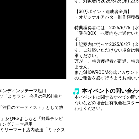
す。対象者は2025/6/25(水)
【30万ポイント達成者全員】
・オリジナルアバター制作権獲
特典獲得者には、2025/6/25
「受信BOX」へ案内をご送付い
す。
上記案内に従って2025/6/27
す。ご対応いただけない場合は
承ください。
万が一、特典獲得者が辞退、特
ません。
またSHOWROOM公式アカウ
のご報告を必ず行うようお願い
本イベントの問い合わ
」エンディングテーマ起用
及び「よきラジ」今月のPUSH曲と
本イベントに関するすべての問
ないなどの場合は有限会社スターマンビ
動画「注目のアーティスト」として放
わせください。
ジオ」及びBSよしもと「野爆テレビ
ィングテーマ起用
全国ファミリーマート店内放送「ミックス