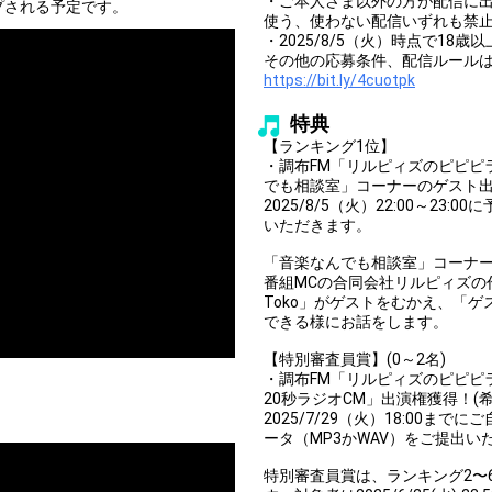
・ご本人さま以外の方が配信に
ップされる予定です。
使う、使わない配信いずれも禁
・2025/8/5（火）時点で18
その他の応募条件、配信ルール
https://bit.ly/4cuotpk
特典
【ランキング1位】
・調布FM「リルピィズのピピピラ
でも相談室」コーナーのゲスト
2025/8/5（火）22:00～2
いただきます。
「音楽なんでも相談室」コーナ
番組MCの合同会社リルピィズの作詞
Toko」がゲストをむかえ、「
できる様にお話をします。
【特別審査員賞】(0～2名)
・調布FM「リルピィズのピピピ
20秒ラジオCM」出演権獲得！(
2025/7/29（火）18:00
ータ（MP3かWAV）をご提出い
特別審査員賞は、ランキング2〜