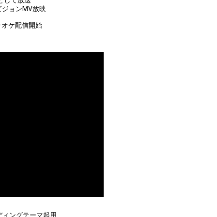
曲」として放送
タビジョンMV放映
カラオケ配信開始
ンディングテーマ起用