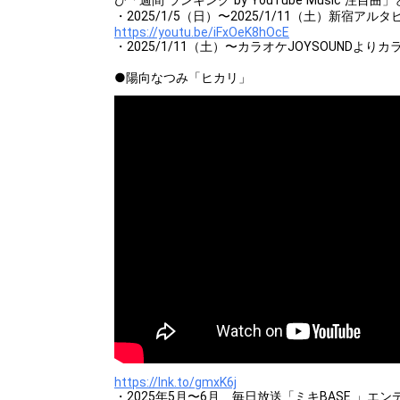
び「週間 ランキング by YouTube Music 注目
・2025/1/5（日）〜2025/1/11（土）新宿アル
https://youtu.be/iFxOeK8hOcE
・2025/1/11（土）〜カラオケJOYSOUNDより
●陽向なつみ「ヒカリ」
https://lnk.to/gmxK6j
・2025年5月〜6月 毎日放送「ミキBASE 」エ