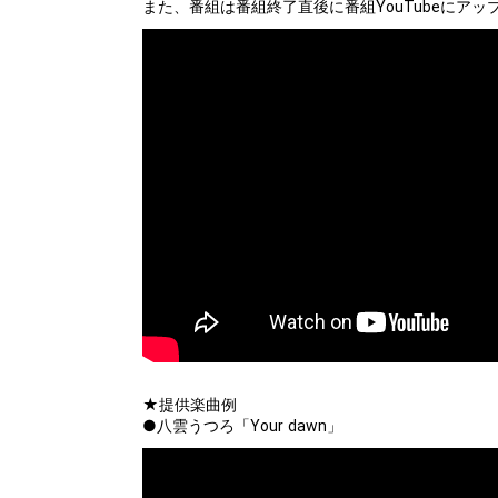
また、番組は番組終了直後に番組YouTubeにア
★提供楽曲例
●八雲うつろ「Your dawn」