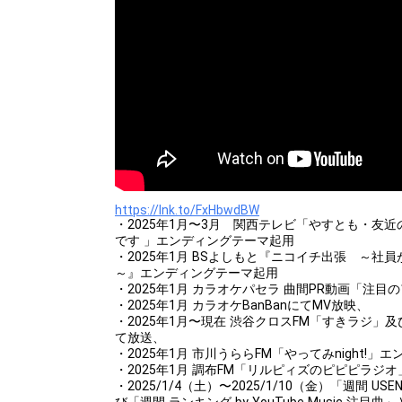
https://lnk.to/FxHbwdBW
・2025年1月〜3月 関西テレビ「やすとも・友
です 」エンディングテーマ起用
・2025年1月 BSよしもと『ニコイチ出張 ～社
～』エンディングテーマ起用
・2025年1月 カラオケパセラ 曲間PR動画「注
・2025年1月 カラオケBanBanにてMV放映、
・2025年1月〜現在 渋谷クロスFM「すきラジ」
て放送、
・2025年1月 市川うららFM「やってみnight!
・2025年1月 調布FM「リルピィズのピピピラジ
・2025/1/4（土）〜2025/1/10（金）「週間 US