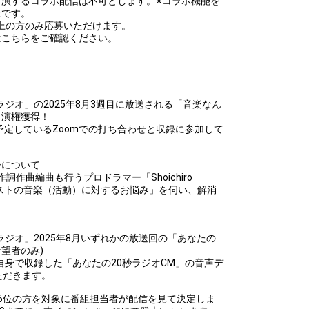
出演するコラボ配信は不可とします。※コラボ機能を
止です。
歳以上の方のみ応募いただけます。
はこちらをご確認ください。
ジオ」の2025年8月3週目に放送される「音楽なん
出演権獲得！
3:00に予定しているZoomでの打ち合わせと収録に参加して
ーについて
作曲編曲も行うプロドラマー「Shoichiro
ゲストの音楽（活動）に対するお悩み」を伺い、解消
ラジオ」2025年8月いずれかの放送回の「あなたの
希望者のみ)
までにご自身で収録した「あなたの20秒ラジオCM」の音声デ
ただきます。
6位の方を対象に番組担当者が配信を見て決定しま