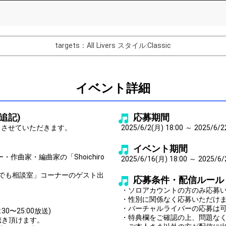
List of Goal
targets：All Livers
スタイル:Classic
バター制作権獲得！
Comments
イベント詳細
You can post comments. Please r
e Show Gold to purchase gifts
other users.
0追記)
応募期間
performer(s), the performer's
とさせていただきます。
2025/6/2(月) 18:00 ～ 2025/6/2
イベント期間
曲家・編曲家の「Shoichiro
2025/6/16(月) 18:00 ～ 2025/6/
でも相談室」コーナーのゲスト出
応募条件・配信ルール
Close
・ソロアカウントの方のみ応募
・性別に関係なく応募いただけ
・バーチャルライバーの応募は
〜25:00放送)
・特典欄をご確認の上、問題な
お聴き頂けます。