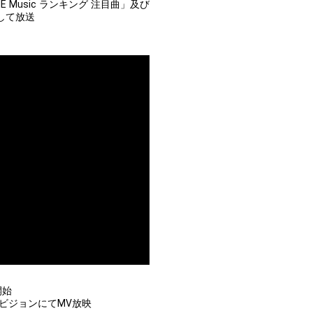
INE Music ランキング 注目曲」及び
として放送
開始
ルタビジョンにてMV放映