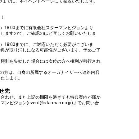
 23:59までに、本イベントページにて発表いたします。
得！
（水）18:00までに有限会社スターマンビジョンより
たしますので、ご確認のほど宜しくお願いいたしま
（金）18:00までに、ご対応いただく必要がございま
特典が取り消しになる可能性がございます。予めご了
典権利を失効した場合には次位の方へ権利が移行され
ントの方は、自身の所属するオーガナイザーへ連絡内容
いたします。
せ先
い合わせ、また上記の期限を過ぎても特典案内が届か
ジョン(event@starman.co.jp)までお問い合