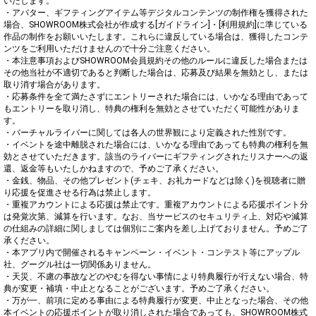
いたします。

・アバター、ギフティングアイテム等デジタルコンテンツの制作権を獲得された
場合、SHOWROOM株式会社が作成する[ガイドライン]・[利用規約]に準じている
作品の制作をお願いいたします。これらに違反している場合は、獲得したコンテ
ンツをご利用いただけませんので十分ご注意ください。

・本注意事項およびSHOWROOM会員規約その他のルールに違反した場合または
その他当社が不適切であると判断した場合は、応募及び結果を無効とし、または
取り消す場合があります。

・応募条件を全て満たさずにエントリーされた場合には、いかなる理由であって
もエントリーを取り消し、特典の権利を無効とさせていただく可能性がありま
す。

・バーチャルライバーに関しては各人の世界観により定義された性別です。

・イベントを途中離脱された場合には、いかなる理由であっても特典の権利を無
効とさせていただきます。該当のライバーにギフティングされたリスナーへの返
還、返金等もいたしかねますので、予めご了承ください。

・金銭、物品、その他プレゼント(チェキ、お礼カードなどは除く)を視聴者に贈
り応援を促進させる行為は禁止します。

・重複アカウントによる応援は禁止です。重複アカウントによる応援ポイント分
は発覚次第、減算を行います。なお、当サービスのセキュリティ上、対応や減算
の仕組みの詳細に関しましては個別にご案内を差し上げておりません。予めご了
承ください。

・本アプリ内で開催されるキャンペーン・イベント・コンテスト等にアップル
社、グーグル社は一切関係ありません。

・天災、不慮の事故などのやむを得ない事情により特典履行が行えない場合、特
典が変更・補填・中止となることがございます。予めご了承ください。

・万が一、前項に定める事由による特典履行が変更、中止となった場合、その他
本イベントの応援ポイントが取り消しされた場合であっても、SHOWROOM株式