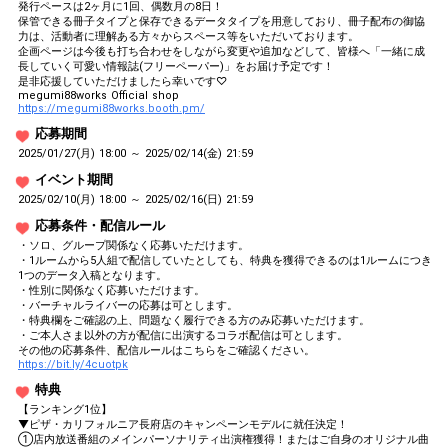
発行ペースは2ヶ月に1回、偶数月の8日！
保管できる冊子タイプと保存できるデータタイプを用意しており、冊子配布の御協
力は、活動者に理解ある方々からスペース等をいただいております。
企画ページは今後も打ち合わせをしながら変更や追加などして、皆様へ「一緒に成
長していく可愛い情報誌(フリーペーパー)」をお届け予定です！
是非応援していただけましたら幸いです♡
megumi88works Official shop
https://megumi88works.booth.pm/
応募期間
2025/01/27(月) 18:00 ～ 2025/02/14(金) 21:59
イベント期間
2025/02/10(月) 18:00 ～ 2025/02/16(日) 21:59
応募条件・配信ルール
・ソロ、グループ関係なく応募いただけます。
・1ルームから5人組で配信していたとしても、特典を獲得できるのは1ルームにつき
1つのデータ入稿となります。
・性別に関係なく応募いただけます。
・バーチャルライバーの応募は可とします。
・特典欄をご確認の上、問題なく履行できる方のみ応募いただけます。
・ご本人さま以外の方が配信に出演するコラボ配信は可とします。
その他の応募条件、配信ルールはこちらをご確認ください。
https://bit.ly/4cuotpk
特典
【ランキング1位】
▼ピザ・カリフォルニア長府店のキャンペーンモデルに就任決定！
①店内放送番組のメインパーソナリティ出演権獲得！またはご自身のオリジナル曲