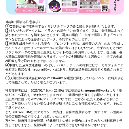
<特典に関する注意事項>
①ご自身が著作権を有するオリジナルデータのみご提出をお願いいたします。
②オリジナルデータとは、イラストの場合「ご自身で描く」又は「御依頼によって
描かれたデータ」を指すものとします。写真の場合「ご自身で撮影」又は「カメラ
マンなどによって撮影されたデータ」を指すものとします。
③画像生成AIを使用される場合、プロンプト（指示、属性等の入力）のみで生成し
たAIイラストはオリジナルデータの定義に当てはまらないため、必ずおおもとのオ
リジナルデータのご提出と生成したサイトの提出をお願いいたします。提出後、各
入稿先に使用可能か確認が入ります。サイトの利用規約とは関係なく、全ての生成
AI画像を受け取れるわけではございません。
④制作した店内放送番組、のぼり、パネル、チラシの権利はピザ・カリフォルニア
長府店と株式会社megumi88worksにあり、店内放送番組は報告無く放送されるこ
とがあります。
⑤次回以降の株式会社megumi88worksが運営に関わっているイベントに特典例と
して掲載させていただく場合がございます。
特典獲得者には、2025/02/19(水) 23:59までに株式会社megumi88worksより「受
信BOX」へ案内をご送付いたしますので、ご確認のほど宜しくお願いいたします。
上記案内に従って2025/02/23(日) 23:59までに、ご対応いただく必要がございま
す。ご対応いただけない場合は特典が取り消しになる可能性がございます。予めご
了承ください。
またSHOWROOM公式アカウントの方は、自身の所属するオーガナイザーへ連絡内
容のご報告を必ず行うようお願いいたします。
万が一、特典獲得者が辞退、特典権利を失効した場合には次位の方へ権利移行を予
定しておりますが、発覚時期によっては対応できない場合がございます。