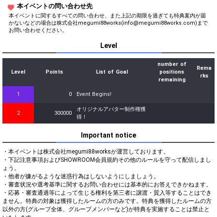
本イベントの問い合わせ先
本イベントに関するすべての問い合わせ、また上記の期限を過ぎても特典案内が届
かないなどの場合は株式会社megumi88works(info@megumi88works.com)まで
お問い合わせください。
Level
number of
Rema
Level
Points
List of Goal
positions
rks
remaining
1
0
Event Begins!
オリジナルアバター制作権獲
2
300000
得！
Important notice
・本イベントは株式会社megumi88worksが運営しております。

・下記注意事項およびSHOWROOM会員規約その他のルールを守って配信しまし
ょう。

・他者が嫌がるような迷惑行為はしないようにしましょう。

・審査状況や選考基準に関するお問い合わせには基本的にお答えできかねます。

・応募・審査通過等によって生じる権利を第三者に譲渡・質入等することはでき
ません。特典の対象は獲得したルームの方のみです。特典を獲得したルームの方
以外の方(グループ全体、グループメンバーなど)が特典を実施することは禁止と