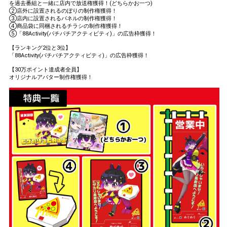
を過去番組と一緒に店内で放送権獲得！(どちらかお一つ)
②店外に設置されるのぼりの制作権獲得！
③店内に設置されるパネルの制作権獲得！
④商品袋に同梱されるチラシの制作権獲得！
⑤「88Activity(パチパチアクティビティ)」の広告枠獲得！
【ランキング2位と3位】
「88Activity(パチパチアクティビティ)」の広告枠獲得！
【30万ポイント達成者全員】
オリジナルアバター制作権獲得！