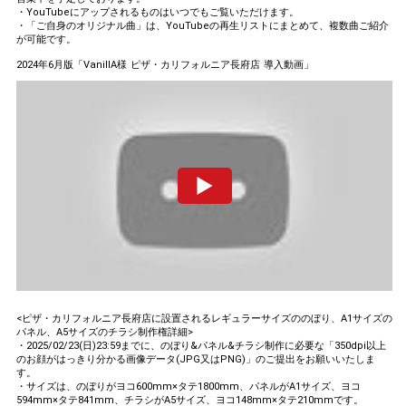
・YouTubeにアップされるものはいつでもご覧いただけます。
・「ご自身のオリジナル曲」は、YouTubeの再生リストにまとめて、複数曲ご紹介
が可能です。
2024年6月版「VanillA様 ピザ・カリフォルニア長府店 導入動画」
<ピザ・カリフォルニア長府店に設置されるレギュラーサイズののぼり、A1サイズの
パネル、A5サイズのチラシ制作権詳細>
・2025/02/23(日)23:59までに、のぼり&パネル&チラシ制作に必要な「350dpi以上
のお顔がはっきり分かる画像データ(JPG又はPNG)」のご提出をお願いいたしま
す。
・サイズは、のぼりがヨコ600mm×タテ1800mm、パネルがA1サイズ、ヨコ
594mm×タテ841mm、チラシがA5サイズ、ヨコ148mm×タテ210mmです。