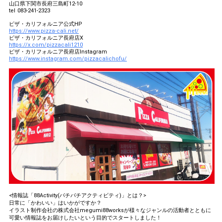
山口県下関市長府三島町12-10
tel 083-241-2323
ピザ・カリフォルニア公式HP
https://www.pizza-cali.net/
ピザ・カリフォルニア長府店X
https://x.com/pizzacali1210
ピザ・カリフォルニア長府店Instagram
https://www.instagram.com/pizzacalichofu/
<情報誌「88Activity(パチパチアクティビティ)」とは？>
日常に「かわいい」はいかがですか？
イラスト制作会社の株式会社megumi88worksが様々なジャンルの活動者とともに
可愛い情報誌をお届けしたいという目的でスタートしました！