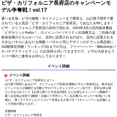
得！
ピザ・カリフォルニア長府店のキャンペーンモ
デル争奪戦！vol.17
Gifting
Comments
選べる生地・ピザの種類・サイドメニューまで豊富な、山口県下関市で愛
Throw gifts to the stage and join
You can post comments. Please
されている人気店『ピザ・カリフォルニア長府店』であなたをPRします！
the live performance.
refrain from posting comments
ピザ・カリフォルニア長府店の店内で流れる、2025年4月の店内放送番組
First, try throwing free Stars
that may offend performers or
「ピザカリっとRadio！」のメインパーソナリティ出演権又は、ご自身の楽
(once a day)! You can also charge
other users.
曲放送権のどちらか一つと、店外に設置されるのぼり、店内に設置される
Show Gold to purchase gifts
大きなパネルにあなたを掲載！パネルと同じデザインのチラシも商品袋に
(available from 1 JPY)! When you
300枚限定同梱！ランキング3位までの方は、フリーペーパー『88Activity(パ
continue to send gifts to the
チパチアクティビティ)』の広告枠も付いてきますので、ピザが大好きなラ
performer(s), the performer's
popularity ranking and your
イバー様のご参加をお待ちしております！
ranking go up.
To cheer on performers, you can
イベント詳細
send them gifts.
To send performers paid items,
イベント詳細
you must use Show Gold.
<ピザ・カリフォルニア長府店とは？>
山口県下関市にあるピザ・カリフォルニア長府店(通称ピザカリ長府店)は、株式会社
ピーシーエスが展開する宅配ピザのフランチャイズチェーン店です。近年お持ち帰
りに力を入れていて【お持ち帰りピザ全品半額】などお得なキャンペーン開催中！
選べる生地は全部で2種類！店舗にて手作りしている定番のレギュラー生地(パン生
Close
地)に、薄くサクサクしたクリスピー生地も大人気です！※キャンペーンは店舗によ
って内容が異なります。
店舗情報
ピザ・カリフォルニア長府店