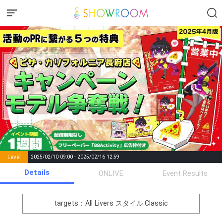
Level
2025/02/10 09:00 - 2025/02/16 12:59
number of
Details
ONLIVE
Event Results
Rema
Level
Points
List of Goal
positions
rks
remaining
1
0
Event Begins!
targets：All Livers
スタイル:Classic
オリジナルアバター制作権獲
2
300000