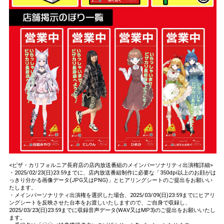
<ピザ・カリフォルニア長府店の店内放送番組のメインパーソナリティ出演権詳細>
・2025/02/23(日)23:59までに、店内放送番組制作に必要な「350dpi以上のお顔がは
っきり分かる画像データ(JPG又はPNG)」とヒアリングシートのご提出をお願いい
たします。
・メインパーソナリティ出演権を選択した場合、2025/03/09(日)23:59までにヒアリ
ングシートを反映させた台本をお渡しいたしますので、ご自身で収録し、
2025/03/23(日)23:59までに収録音声データ(WAV又はMP3)のご提出をお願いいたし
ます。