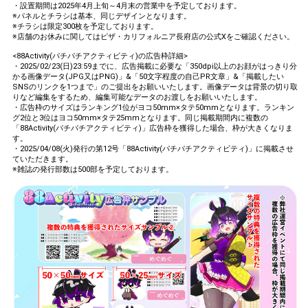
・設置期間は2025年4月上旬～4月末の営業中を予定しております。
※パネルとチラシは基本、同じデザインとなります。
※チラシは限定300枚を予定しております。
※店舗のお休みに関してはピザ・カリフォルニア長府店の公式Xをご確認ください。
<88Activity(パチパチアクティビティ)の広告枠詳細>
・2025/02/23(日)23:59までに、広告掲載に必要な「350dpi以上のお顔がはっきり分
かる画像データ(JPG又はPNG)」&「50文字程度の自己PR文章」&「掲載したい
SNSのリンクを1つまで」のご提出をお願いいたします。画像データは背景の切り取
りなど編集をするため、編集可能なデータのお渡しをお願いいたします。
・広告枠のサイズはランキング1位がヨコ50mm×タテ50mmとなります。ランキン
グ2位と3位はヨコ50mm×タテ25mmとなります。同じ掲載期間内に複数の
「88Activity(パチパチアクティビティ)」広告枠を獲得した場合、枠が大きくなりま
す。
・2025/04/08(火)発行の第12号「88Activity(パチパチアクティビティ)」に掲載させ
ていただきます。
※雑誌の発行部数は500部を予定しております。