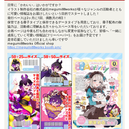
日常に「かわいい」はいかがですか？
イラスト制作会社の株式会社megumi88worksが様々なジャンルの活動者ととも
に可愛い情報誌をお届けしたいという目的でスタートしました！
発行ペースは2ヶ月に1回、偶数月の8日！
保管できる冊子タイプと保存できるデータタイプを用意しており、冊子配布の御
協力は、活動者に理解ある方々からスペース等をいただいております。
企画ページは今後も打ち合わせをしながら変更や追加などして、皆様へ「一緒に
成長していく可愛い情報誌(フリーペーパー)」をお届け予定です！
是非応援していただけましたら幸いです♡
megumi88works Official shop
https://megumi88works.booth.pm/