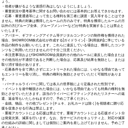
ょう。

・他者が嫌がるような迷惑行為はしないようにしましょう。

・審査状況や選考基準に関するお問い合わせには基本的にお答えできかねます。

・応募・審査通過等によって生じる権利を第三者に譲渡・質入等することはでき
ません。特典の対象は獲得したルームの方のみです。特典を獲得したルームの方
以外の方(グループ全体、グループメンバーなど)が特典を実施することは禁止と
いたします。

・アバター、ギフティングアイテム等デジタルコンテンツの制作権を獲得された
場合、SHOWROOM株式会社が作成する[ガイドライン]・[利用規約]に準じている
作品の制作をお願いいたします。これらに違反している場合は、獲得したコンテ
ンツをご利用いただけませんので十分ご注意ください。

・本注意事項およびSHOWROOM会員規約その他のルールに違反した場合または
その他当社が不適切であると判断した場合は、応募及び結果を無効とし、または
取り消す場合があります。

・応募条件を全て満たさずにエントリーされた場合には、いかなる理由であって
もエントリーを取り消し、特典の権利を無効とさせていただく可能性がありま
す。

・バーチャルライバーに関しては各人の世界観により定義された性別です。

・イベントを途中離脱された場合には、いかなる理由であっても特典の権利を無
効とさせていただきます。該当のライバーにギフティングされたリスナーへの返
還、返金等もいたしかねますので、予めご了承ください。

・金銭、物品、その他プレゼント(チェキ、お礼カードは除く)を視聴者に贈り応
援を促進させる行為は禁止します。

・重複アカウントによる応援は禁止です。重複アカウントによる応援ポイント分
は発覚次第、減算を行います。なお、当サービスのセキュリティ上、対応や減算
の仕組みの詳細に関しましては個別にご案内を差し上げておりません。予めご了
承ください。
