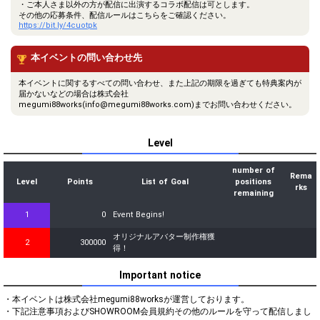
・ご本人さま以外の方が配信に出演するコラボ配信は可とします。
その他の応募条件、配信ルールはこちらをご確認ください。
https://bit.ly/4cuotpk
本イベントの問い合わせ先
本イベントに関するすべての問い合わせ、また上記の期限を過ぎても特典案内が
届かないなどの場合は株式会社
megumi88works(info@megumi88works.com)までお問い合わせください。
Level
number of
Rema
Level
Points
List of Goal
positions
rks
remaining
1
0
Event Begins!
オリジナルアバター制作権獲
2
300000
得！
Important notice
・本イベントは株式会社megumi88worksが運営しております。

・下記注意事項およびSHOWROOM会員規約その他のルールを守って配信しまし