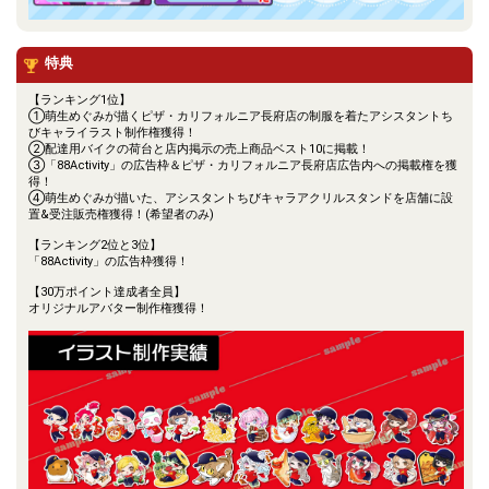
特典
【ランキング1位】
①萌生めぐみが描くピザ・カリフォルニア長府店の制服を着たアシスタントち
びキャライラスト制作権獲得！
②配達用バイクの荷台と店内掲示の売上商品ベスト10に掲載！
③「88Activity」の広告枠＆ピザ・カリフォルニア長府店広告内への掲載権を獲
得！
④萌生めぐみが描いた、アシスタントちびキャラアクリルスタンドを店舗に設
置&受注販売権獲得！(希望者のみ)
【ランキング2位と3位】
「88Activity」の広告枠獲得！
【30万ポイント達成者全員】
オリジナルアバター制作権獲得！