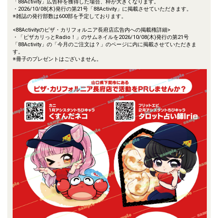
「88Activity」広告枠を獲得した場合、枠が大きくなります。
・2026/10/08(木)発行の第21号「88Activity」に掲載させていただきます。
※雑誌の発行部数は600部を予定しております。
<88Activityのピザ・カリフォルニア長府店広告内への掲載権詳細>
・「ピザカリっとRadio！」のサムネイルを2026/10/08(木)発行の第21号
「88Activity」の「今月のご注文は？」のページに内に掲載させていただきま
す。
※冊子のプレゼントはございません。