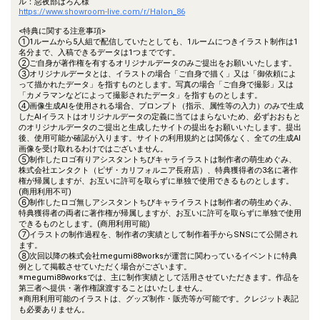
ル：惡夜部はろん様
https://www.showroom-live.com/r/Halon_86
<特典に関する注意事項>
①1ルームから5人組で配信していたとしても、1ルームにつきイラスト制作は1
名分まで、入稿できるデータは1つまでです。
②ご自身が著作権を有するオリジナルデータのみご提出をお願いいたします。
③オリジナルデータとは、イラストの場合「ご自身で描く」又は「御依頼によ
って描かれたデータ」を指すものとします。写真の場合「ご自身で撮影」又は
「カメラマンなどによって撮影されたデータ」を指すものとします。
④画像生成AIを使用される場合、プロンプト（指示、属性等の入力）のみで生成
したAIイラストはオリジナルデータの定義に当てはまらないため、必ずおおもと
のオリジナルデータのご提出と生成したサイトの提出をお願いいたします。提出
後、使用可能か確認が入ります。サイトの利用規約とは関係なく、全ての生成AI
画像を受け取れるわけではございません。
⑤制作したロゴ有りアシスタントちびキャライラストは制作者の萌生めぐみ、
株式会社エンタクト（ピザ・カリフォルニア長府店）、特典獲得者の3名に著作
権が帰属しますが、お互いに許可を取らずに単独で使用できるものとします。
(商用利用不可)
⑥制作したロゴ無しアシスタントちびキャライラストは制作者の萌生めぐみ、
特典獲得者の両者に著作権が帰属しますが、お互いに許可を取らずに単独で使用
できるものとします。(商用利用可能)
⑦イラストの制作過程を、制作者の実績として制作着手からSNSにて公開され
ます。
⑧次回以降の株式会社megumi88worksが運営に関わっているイベントに特典
例として掲載させていただく場合がございます。
※megumi88worksでは、主に制作実績として活用させていただきます。作品を
第三者へ提供・著作権譲渡することはいたしません。
※商用利用可能のイラストは、グッズ制作・販売等が可能です。クレジット表記
も必要ありません。