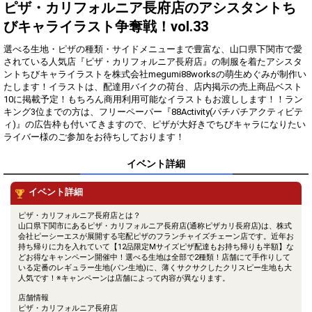
得！
ピザ・カリフォルニア長府店のアシスタントち
びキャライラスト争奪戦！vol.33
Gifting
Comments
選べる生地・ピザの種類・サイドメニューまで豊富な、山口県下関市で愛
Throw gifts to the stage and join
You can post comments. Please
されている人気店『ピザ・カリフォルニア長府店』の制服を着たアシスタ
the live performance.
refrain from posting comments
ントちびキャライラストを株式会社megumi88worksの萌生めぐみが制作い
First, try throwing free Stars
that may offend performers or
たします！イラストは、配達用バイクの荷台、店内掲示の売上商品ベスト
(once a day)! You can also charge
other users.
10に掲載予定！もちろん商用利用可能なイラストもお渡しします！！ラン
Show Gold to purchase gifts
キング3位までの方は、フリーペーパー『88Activity(パチパチアクティビテ
(available from 1 JPY)! When you
ィ)』の広告枠も付いてきますので、ピザが大好きでちびキャラになりたい
continue to send gifts to the
ライバー様のご参加をお待ちしております！
performer(s), the performer's
popularity ranking and your
ranking go up.
イベント詳細
To cheer on performers, you can
send them gifts.
イベント詳細
To send performers paid items,
you must use Show Gold.
ピザ・カリフォルニア長府店とは？
山口県下関市にあるピザ・カリフォルニア長府店(通称ピザカリ長府店)は、株式
会社ピーシーエスが展開する宅配ピザのフランチャイズチェーン店です。近年お
持ち帰りに力を入れていて【12品限定Mサイズピザ配達もお持ち帰りも半額】な
どお得なキャンペーン開催中！選べる生地は全部で2種類！店舗にて手作りして
Close
いる定番のレギュラー生地(パン生地)に、薄くサクサクしたクリスピー生地も大
人気です！※キャンペーンは店舗によって内容が異なります。
店舗情報
ピザ・カリフォルニア長府店