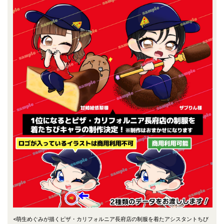
<萌生めぐみが描くピザ・カリフォルニア長府店の制服を着たアシスタントちび