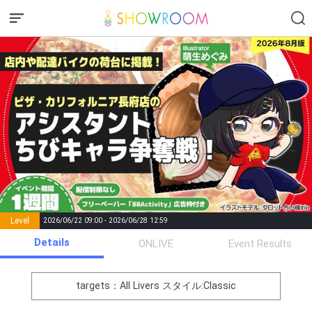
Level
2026/06/22 09:00 - 2026/06/28 12:59
number of
Details
ONLIVE
Event Results
Rema
Level
Points
List of Goal
positions
rks
remaining
1
0
Event Begins!
targets：All Livers
スタイル:Classic
オリジナルアバター制作権獲
2
300000