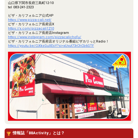
山口県下関市長府三島町12-10
tel 083-241-2323
ピザ・カリフォルニア公式HP
https://www.pizza-cali.net/
ピザ・カリフォルニア長府店X
https://x.com/pizzacali1210
ピザ・カリフォルニア長府店Instagram
https://www.instagram.com/pizzacalichofu/
ピザ・カリフォルニア長府店オリジナル番組ピザカリっとRadio！
https://youtu.be/CiXksGuXEsY?si=xUvut73rChCb6GTF
情報誌「88Activity」とは？