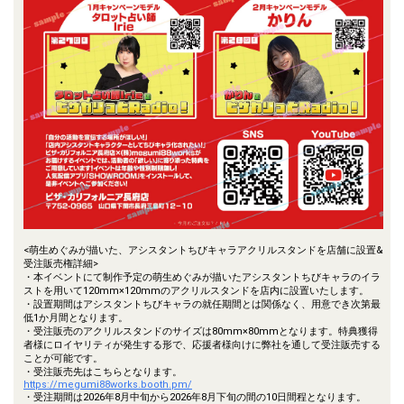
<萌生めぐみが描いた、アシスタントちびキャラアクリルスタンドを店舗に設置&
受注販売権詳細>
・本イベントにて制作予定の萌生めぐみが描いたアシスタントちびキャラのイラ
ストを用いて120mm×120mmのアクリルスタンドを店内に設置いたします。
・設置期間はアシスタントちびキャラの就任期間とは関係なく、用意でき次第最
低1か月間となります。
・受注販売のアクリルスタンドのサイズは80mm×80mmとなります。特典獲得
者様にロイヤリティが発生する形で、応援者様向けに弊社を通して受注販売する
ことが可能です。
・受注販売先はこちらとなります。
https://megumi88works.booth.pm/
・受注期間は2026年8月中旬から2026年8月下旬の間の10日間程となります。