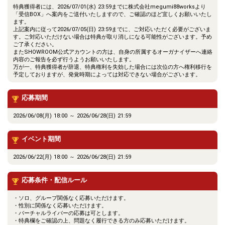
特典獲得者には、2026/07/01(水) 23:59までに株式会社megumi88worksより
「受信BOX」へ案内をご送付いたしますので、ご確認のほど宜しくお願いいたし
ます。
上記案内に従って2026/07/05(日) 23:59までに、ご対応いただく必要がございま
す。ご対応いただけない場合は特典が取り消しになる可能性がございます。予め
ご了承ください。
またSHOWROOM公式アカウントの方は、自身の所属するオーガナイザーへ連絡
内容のご報告を必ず行うようお願いいたします。
万が一、特典獲得者が辞退、特典権利を失効した場合には次位の方へ権利移行を
予定しておりますが、発覚時期によっては対応できない場合がございます。
応募期間
2026/06/08(月) 18:00 ～ 2026/06/28(日) 21:59
イベント期間
2026/06/22(月) 18:00 ～ 2026/06/28(日) 21:59
応募条件・配信ルール
・ソロ、グループ関係なく応募いただけます。
・性別に関係なく応募いただけます。
・バーチャルライバーの応募は可とします。
・特典欄をご確認の上、問題なく履行できる方のみ応募いただけます。