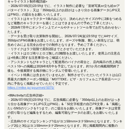
キャライラスト制作権詳細>
・2026/07/05(日)23:59までに、イラスト制作に必要な「宣材写真or立ち絵orア
バターイラスト」又は「350dpi以上のお顔がはっきり分かる画像データ(JPG又
はPNG)」の提出をお願いいたします。
・イラストはキャラクター1体のみになり、決められたサイズの中に2体をつめる
など複数のキャラクターを描くことはできませんので予めご了承ください。
・2026年7月中にオンライン上でメールやチャットツール等でお打ち合わせをい
たします。
・データを受け取り次第制作を開始し、2026/07/24(金)23:59までにA4サイズ、
350dpiのPNG画像をお渡しいたします。ポーズや制服、難しい表現などは、萌
生めぐみによる完全お任せでの制作となります。予めご了承ください。
・リテイクはラフ段階で原則2回までとさせていただきます。
・イラストはロゴ有りとロゴ無しの2種類をお渡しいたします。使用上の注意点
は<特典に関する注意事項>をご確認ください。
・アシスタントちびキャラとして配達用のバイクの荷台と、店内掲示の売上商品
ベスト10への掲載は2026年8月中を予定しております。約1か月の掲載期間終了
後も、今後展開する掲示物にランダムで登場いたします。
・イベント特典には含まれていませんが、制作させていただいたイラストは山口
県最大の無料クーポン情報誌「MOTTEKE」ピザ・カリフォルニア長府店ページ
内に予告なく掲載させていただく予定です。
https://mtke.jp/gourmet/5075/
<88Activityの広告枠詳細>
・2026/07/05(日)23:59までに、広告掲載に必要な「350dpi以上のお顔がはっき
り分かる画像データ(JPG又はPNG)」&「50文字程度の自己PR文章」&「掲載し
たいSNSのリンクを1つまで」のご提出をお願いいたします。画像データは背景
の切り取りなど編集をするため、編集可能なデータのお渡しをお願いいたしま
す。
・広告枠のサイズはランキング1位がヨコ50mm×タテ50mmとなります。ランキ
ング2位と3位はヨコ50mm×タテ25mmとなります。同じ掲載期間内に複数の