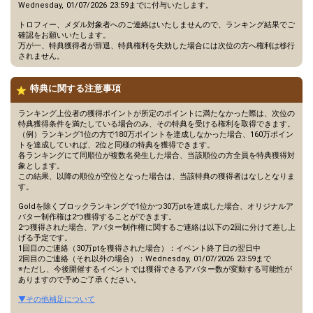
Wednesday, 01/07/2026 23:59までに付与いたします。
トロフィー、メダル対象者へのご連絡はいたしませんので、ランキング結果でご
確認をお願いいたします。
万が一、特典獲得者が辞退、特典権利を失効した場合には次位の方へ権利は移行
されません。
特典に関する注意事項
ランキング上位者の獲得ポイントが所定のポイントに満たなかった際は、次位の
特典獲得条件を満たしている場合のみ、その特典を受ける権利を取得できます。
（例）ランキング1位の方で180万ポイントを達成しなかった場合、160万ポイン
トを達成していれば、2位と同様の特典を獲得できます。
各ランキングにて同順位が複数名発生した場合、当該順位の方全員を特典獲得対
象とします。
この結果、以降の順位が空位となった場合は、当該特典の獲得者はなしとなりま
す。
Goldを除くブロックランキングで1位かつ30万ptを達成した場合、オリジナルア
バター制作権は2つ獲得することができます。
2つ獲得された場合、アバター制作権に関するご連絡は以下の2回に分けて差し上
げる予定です。
1回目のご連絡（30万ptを獲得された場合）：イベント終了日の翌日中
2回目のご連絡（それ以外の場合）：Wednesday, 01/07/2026 23:59まで
※ただし、今後開催するイベントでは獲得できるアバター数が変動する可能性が
ありますので予めご了承ください。
▼その他補足について