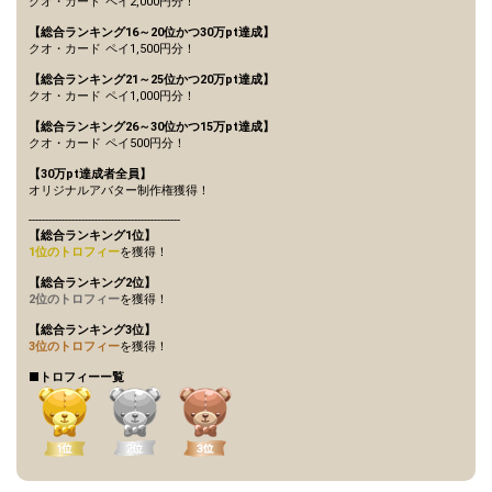
クオ・カード ペイ2,000円分！
27
300000
オリジナルアバター制作権獲
得！
【総合ランキング16～20位かつ30万pt達成】
クオ・カード ペイ1,500円分！
自分のルームでお決まりのや
28
330000
り取りやパフォーマンスがあ
【総合ランキング21～25位かつ20万pt達成】
れば、披露してみよう！
クオ・カード ペイ1,000円分！
テロップ機能をつかって、イ
【総合ランキング26～30位かつ15万pt達成】
ベント貢献ランキング1位の
クオ・カード ペイ500円分！
29
350000
リスナーさんに感謝の気持ち
【30万pt達成者全員】
を書こう！
オリジナルアバター制作権獲得！
40万pt達成！総合ランキング
----------------------------------------------
30
400000
11〜15位特典獲得条件達成！
【総合ランキング1位】
更に上位を目指そう！
1位のトロフィー
を獲得！
イベント期間中にルームフォ
【総合ランキング2位】
31
500000
ロワー数を何人増やしたい
2位のトロフィー
を獲得！
か、目標を発表しよう！
【総合ランキング3位】
60万pt達成！総合ランキング
3位のトロフィー
を獲得！
32
600000
8〜10位特典獲得条件達成！
更に上位を目指そう！
■トロフィーー覧
80万pt達成！総合ランキング
33
800000
6〜7位特典獲得条件達成！更
に上位を目指そう！
純喫茶に合いそうなレトロな
34
900000
歌を歌ってみよう！