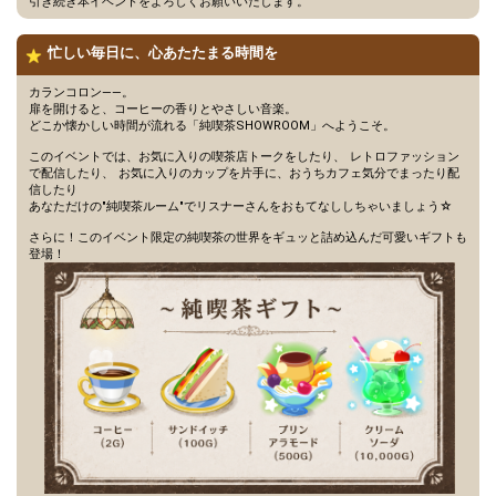
引き続き本イベントをよろしくお願いいたします。
このイベントで一番欲しいプ
12
30000
レゼントは何かを発表しよ
忙しい毎日に、心あたたまる時間を
う！
5万pt達成！[Green1〜3]
カランコロン――。
13
50000
[Blue1〜3]ブロックランキン
扉を開けると、コーヒーの香りとやさしい音楽。
グ1位特典獲得条件達成！
どこか懐かしい時間が流れる「純喫茶SHOWROOM」へようこそ。
ビギナーバッジ、初見バッジ
このイベントでは、お気に入りの喫茶店トークをしたり、 レトロファッション
がついているリスナーさんが
で配信したり、 お気に入りのカップを片手に、おうちカフェ気分でまったり配
14
60000
来たときにやる、自分だけの
信したり
あなただけの"純喫茶ルーム"でリスナーさんをおもてなししちゃいましょう☆
コールを考えてみよう！
配信に来ているリスナーさん
さらに！このイベント限定の純喫茶の世界をギュッと詰め込んだ可愛いギフトも
15
70000
全員に挨拶できたか、見直し
登場！
てみよう！
8万pt達成！[Bronze1〜3]ブ
16
80000
ロックランキング1位特典獲
得条件達成！
イベント期間中にルームフォ
17
90000
ロワー数を何人増やしたい
か、目標を発表しよう！
10万pt達成！[Silver1〜3]ブロ
18
100000
ックランキング1位特典獲得
条件達成！
いつも配信に来てくれるリス