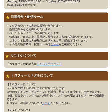
Monday, 15/06/2026 18:00 〜 Sunday, 21/06/2026 21:59
※応募は随時受付中です。
応募条件・配信ルール
・ソロアカウントの方のみ応募いただけます。
・性別に関係なく応募いただけます。
・バーチャルライバーの応募は可とします。
・特典欄をご確認の上、問題なく履行できる方のみ応募いただけます。
・ご本人さま以外の方が配信に出演するコラボ配信は可とします。
・その他の応募条件、配信ルールは
こちら
をご確認ください。
カラオケについて
「カラオケ」の始め方は
こちらをクリック！
トロフィーとメダルについて
【トロフィーについて】
ランキング終了日の翌日までに付与いたします。
複数のランキングでランクインした場合、重複して獲得することができます。
（例）総合ランキング1位かつ期間ランキング1位の場合はトロフィーを2個獲得
できます。
トロフィーの詳細については
こちら
をご覧ください。
【メダルについて】