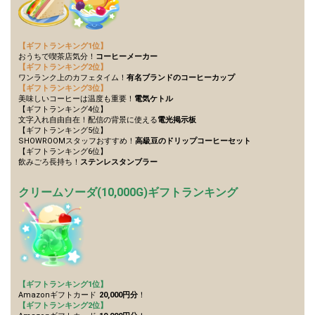
the live performance.
refrain from posting comments
First, try throwing free Stars
that may offend performers or
(once a day)! You can also charge
other users.
Show Gold to purchase gifts
【ギフトランキング1位】
(available from 1 JPY)! When you
おうちで喫茶店気分！
コーヒーメーカー
continue to send gifts to the
【ギフトランキング2位】
performer(s), the performer's
ワンランク上のカフェタイム！
有名ブランドのコーヒーカップ
popularity ranking and your
【ギフトランキング3位】
ranking go up.
美味しいコーヒーは温度も重要！
電気ケトル
To cheer on performers, you can
【ギフトランキング4位】
send them gifts.
文字入れ自由自在！配信の背景に使える
電光掲示板
To send performers paid items,
【ギフトランキング5位】
you must use Show Gold.
SHOWROOMスタッフおすすめ！
高級豆のドリップコーヒーセット
【ギフトランキング6位】
飲みごろ長持ち！
ステンレスタンブラー
Close
クリームソーダ(10,000G)ギフトランキング
【ギフトランキング1位】
Amazonギフトカード
20,000円分
！
【ギフトランキング2位】