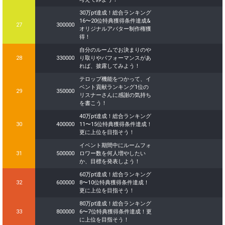
30万pt達成！総合ランキング
16〜20位特典獲得条件達成&
27
300000
オリジナルアバター制作権獲
得！
自分のルームでお決まりのや
28
330000
り取りやパフォーマンスがあ
れば、披露してみよう！
テロップ機能をつかって、イ
ベント貢献ランキング1位の
29
350000
リスナーさんに感謝の気持ち
を書こう！
40万pt達成！総合ランキング
30
400000
11〜15位特典獲得条件達成！
更に上位を目指そう！
イベント期間中にルームフォ
31
500000
ロワー数を何人増やしたい
か、目標を発表しよう！
60万pt達成！総合ランキング
32
600000
8〜10位特典獲得条件達成！
更に上位を目指そう！
80万pt達成！総合ランキング
33
800000
6〜7位特典獲得条件達成！更
に上位を目指そう！