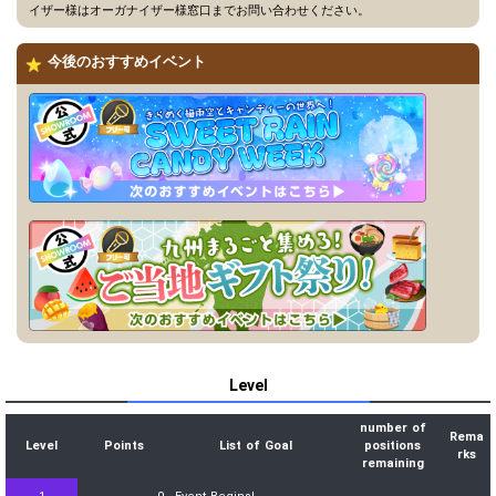
イザー様はオーガナイザー様窓口までお問い合わせください。
今後のおすすめイベント
Level
number of
Rema
Level
Points
List of Goal
positions
rks
remaining