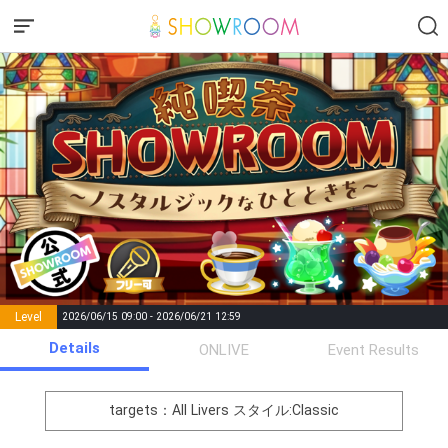
Level
2026/06/15 09:00 - 2026/06/21 12:59
number of
Details
ONLIVE
Event Results
Rema
Level
Points
List of Goal
positions
rks
remaining
1
0
Event Begins!
targets：All Livers
スタイル:Classic
イベントに対する意気込みを
2
250