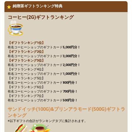
100万pt達成！総合ランキン
純喫茶ギフトランキング特典
35
1000000
グ4〜5位特典獲得条件達成！
更に上位を目指そう！
コーヒー(2G)ギフトランキング
リスナーさんから愛されてい
36
1100000
るな〜と一番感じた瞬間を発
表してみよう！
120万pt達成！総合ランキン
37
1200000
グ3位特典獲得条件達成！更
【ギフトランキング1位】
に上位を目指そう！
有名コーヒーショップのギフトカード
5,000円分！
【ギフトランキング2位】
このイベントが終わって自分
有名コーヒーショップのギフトカード
3,000円分！
38
1400000
にご褒美をあげるとしたら、
【ギフトランキング3位】
何が良い？
有名コーヒーショップのギフトカード
2,000円分！
【ギフトランキング4位】
160万pt達成！総合ランキン
有名コーヒーショップのギフトカード
1,000円分！
39
1600000
グ2位特典獲得条件達成！更
【ギフトランキング5位】
に上位を目指そう！
有名コーヒーショップのギフトカード
800円分！
【ギフトランキング6位】
180万pt達成！総合ランキン
有名コーヒーショップのギフトカード
700円分！
グ1位特典獲得条件達成！こ
【ギフトランキング7位】
40
1800000
のまま最後まで駆け抜けよ
有名コーヒーショップのギフトカード
500円分！
う〜！！
サンドイッチ(100G)&プリンアラモード(500G)ギフトラ
ンキング
Gifting
Comments
※以下ギフトの合計がランキングタブに集計されます。
Throw gifts to the stage and join
You can post comments. Please