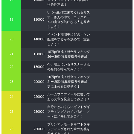
得条件達成！
いつも配信に来てくれるリス
ナーさんの中で、ニックネー
19
120000
ムの由来が気になる人を発表
しよう！
イベント期間中にどのくらい
20
140000
配信をするかを決めて、宣言
しよう！
15万pt達成！総合ランキング
21
150000
26〜30位特典獲得条件達成！
今、壇上にいるリスナーさん
22
180000
の名前を呼んでみよう！
20万pt達成！総合ランキング
23
200000
21〜25位特典獲得条件達成！
更に上位を目指そう！
ルームプロフィールに書いて
24
220000
ある文章を見直してみよう！
自分にどのくらいギフトがギ
25
250000
フティングされているか、ノ
ートにメモしておこう！
プリンアラモードギフトをギ
26
280000
フティングされた時のお礼を
考えてみよう！