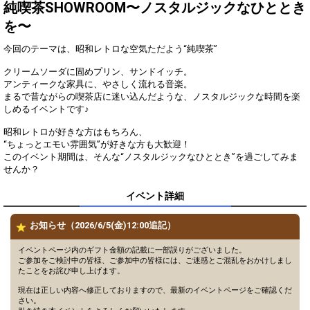
一言！
純喫茶SHOWROOM〜ノスタルジックなひととき
ギフトのお礼、コメントを見
を〜
3
500
逃していないか確認しよう！
今回のテーマは、昭和レトロな空気ただよう“純喫茶”
このイベントでの目標を語ろ
4
1000
う！
クリームソーダに固めプリン、サンドイッチ。
自分のルームお決まりの挨拶
アンティークな家具に、やさしく流れる音楽。
5
2000
でリスナーさんと盛り上がろ
まるで昔ながらの喫茶店に迷い込んだような、ノスタルジックな時間を楽
う！
しめるイベントです♪
自分が目指したい目標順位
6
3000
を、テロップに書いてみよ
昭和レトロが好きな方はもちろん、
う！
“ちょっとエモい雰囲気”が好きな方も大歓迎！
このイベント期間は、そんな“ノスタルジックなひととき”を過ごしてみま
今後の配信スケジュールにつ
7
5000
せんか？
いて、考えてみよう！
リスナーさんの好きなところ
8
8000
イベント詳細
を1つ発表しよう！
スペシャルギフトのお礼コー
9
10000
お知らせ（2026/6/5(金)12:00追記）
ルを見直してみよう！
ビギナーバッジがついている
イベントページ内のギフト金額の記載に一部誤りがございました。
10
15000
リスナーさんに、質問してみ
ご参加をご検討中の皆様、ご参加中の皆様には、ご迷惑とご混乱をおかけしまし
よう！
たことをお詫び申し上げます。
初見バッジがついているリス
現在は正しい内容へ修正しておりますので、最新のイベントページをご確認くだ
11
22000
ナーさんにあだ名をつけてみ
さい。
よう！