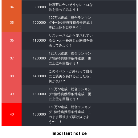
純喫茶に合いそうなレトロな
34
900000
歌を歌ってみよう！
100万pt達成！総合ランキン
35
1000000
グ4〜5位特典獲得条件達成！
更に上位を目指そう！
リスナーさんから愛されてい
36
1100000
るな〜と一番感じた瞬間を発
表してみよう！
120万pt達成！総合ランキン
37
1200000
グ3位特典獲得条件達成！更
に上位を目指そう！
このイベントが終わって自分
38
1400000
にご褒美をあげるとしたら、
何が良い？
160万pt達成！総合ランキン
39
1600000
グ2位特典獲得条件達成！更
に上位を目指そう！
180万pt達成！総合ランキン
グ1位特典獲得条件達成！こ
40
1800000
のまま最後まで駆け抜けよ
う〜！！
Important notice