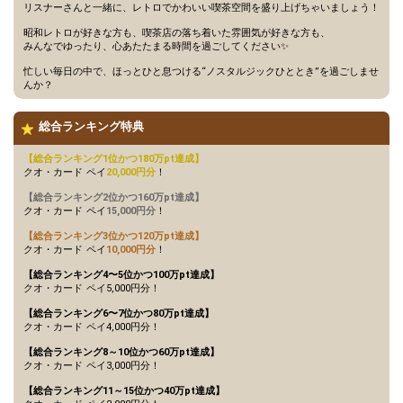
リスナーさんと一緒に、レトロでかわいい喫茶空間を盛り上げちゃいましょう！
ナーさんの中で、ニックネー
19
120000
ムの由来が気になる人を発表
昭和レトロが好きな方も、喫茶店の落ち着いた雰囲気が好きな方も、
しよう！
みんなでゆったり、心あたたまる時間を過ごしてください✨
イベント期間中にどのくらい
忙しい毎日の中で、ほっとひと息つける“ノスタルジックひととき”を過ごしませ
20
140000
配信をするかを決めて、宣言
んか？
しよう！
15万pt達成！総合ランキング
21
150000
総合ランキング特典
26〜30位特典獲得条件達成！
今、壇上にいるリスナーさん
【総合ランキング1位かつ180万pt達成】
22
180000
の名前を呼んでみよう！
クオ・カード ペイ
20,000円分
！
20万pt達成！総合ランキング
【総合ランキング2位かつ160万pt達成】
23
200000
21〜25位特典獲得条件達成！
クオ・カード ペイ
15,000円分
！
更に上位を目指そう！
【総合ランキング3位かつ120万pt達成】
ルームプロフィールに書いて
クオ・カード ペイ
10,000円分
！
24
220000
ある文章を見直してみよう！
【総合ランキング4〜5位かつ100万pt達成】
自分にどのくらいギフトがギ
クオ・カード ペイ5,000円分！
25
250000
フティングされているか、ノ
ートにメモしておこう！
【総合ランキング6〜7位かつ80万pt達成】
クオ・カード ペイ4,000円分！
プリンアラモードギフトをギ
26
280000
フティングされた時のお礼を
【総合ランキング8～10位かつ60万pt達成】
考えてみよう！
クオ・カード ペイ3,000円分！
30万pt達成！総合ランキング
【総合ランキング11～15位かつ40万pt達成】
16〜20位特典獲得条件達成&