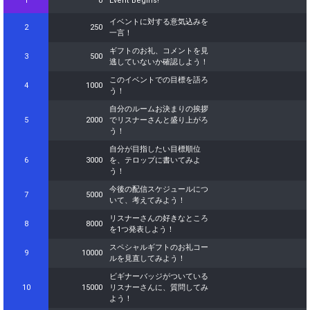
1
0
Event Begins!
イベントに対する意気込みを
2
250
一言！
ギフトのお礼、コメントを見
3
500
逃していないか確認しよう！
このイベントでの目標を語ろ
4
1000
う！
自分のルームお決まりの挨拶
5
2000
でリスナーさんと盛り上がろ
う！
自分が目指したい目標順位
6
3000
を、テロップに書いてみよ
う！
今後の配信スケジュールにつ
7
5000
いて、考えてみよう！
リスナーさんの好きなところ
8
8000
を1つ発表しよう！
スペシャルギフトのお礼コー
9
10000
ルを見直してみよう！
ビギナーバッジがついている
10
15000
リスナーさんに、質問してみ
よう！