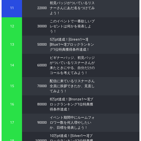
初見バッジがついているリス
11
22000
ナーさんにあだ名をつけてみ
よう！
このイベントで一番欲しいプ
12
30000
レゼントは何かを発表しよ
う！
5万pt達成！[Green1〜3]
13
50000
[Blue1〜3]ブロックランキン
グ1位特典獲得条件達成！
ビギナーバッジ、初見バッジ
がついているリスナーさんが
14
60000
来たときにやる、自分だけの
コールを考えてみよう！
配信に来ているリスナーさん
15
70000
全員に挨拶できたか、見直し
てみよう！
8万pt達成！[Bronze1〜3]ブ
16
80000
ロックランキング1位特典獲
得条件達成！
イベント期間中にルームフォ
17
90000
ロワー数を何人増やしたい
か、目標を発表しよう！
10万pt達成！[Silver1〜3]ブ
18
100000
ロックランキング1位特典獲