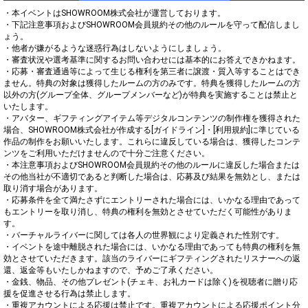
・本イベントはSHOWROOM株式会社が運営しております。

・下記注意事項およびSHOWROOM会員規約その他のルールを守って配信しまし
ょう。

・他者が嫌がるような迷惑行為はしないようにしましょう。

・審査状況や選考基準に関するお問い合わせには基本的にお答えできかねます。

・応募・審査通過等によって生じる権利を第三者に譲渡・質入等することはでき
ません。特典の対象は獲得したルームの方のみです。特典を獲得したルームの方
以外の方(グループ全体、グループメンバーなど)が特典を実施することは禁止と
いたします。

・アバター、ギフティングアイテム等デジタルコンテンツの制作権を獲得された
場合、SHOWROOM株式会社が作成する[ガイドライン]・[利用規約]に準じている
作品の制作をお願いいたします。これらに違反している場合は、獲得したコンテ
ンツをご利用いただけませんので十分ご注意ください。

・本注意事項およびSHOWROOM会員規約その他のルールに違反した場合または
その他当社が不適切であると判断した場合は、応募及び結果を無効とし、または
取り消す場合があります。

・応募条件を全て満たさずにエントリーされた場合には、いかなる理由であって
もエントリーを取り消し、特典の権利を無効とさせていただく可能性がありま
す。

・バーチャルライバーに関しては各人の世界観により定義された性別です。

・イベントを途中離脱された場合には、いかなる理由であっても特典の権利を無
効とさせていただきます。該当のライバーにギフティングされたリスナーへの返
還、返金等もいたしかねますので、予めご了承ください。

・金銭、物品、その他プレゼント(チェキ、お礼カードは除く)を視聴者に贈り応
援を促進させる行為は禁止します。

・重複アカウントによる応援は禁止です。重複アカウントによる応援ポイント分