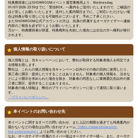
特典獲得者にはSHOWROOMイベント運営事務局より、Wednesday,
01/07/2026 23:59までに「受信BOX」へ案内をご送付いたしますので、ご確認の
ほど宜しくお願いいたします。送付した案内期日までに、ご対応いただけない場
合は特典が取り消しになる可能性がございます。予めご了承ください。
またSHOWROOM公式アカウントの方は、自身の所属するオーガナイザーへ連絡
内容のご報告を必ず行うようお願いいたします。
万が一、特典獲得者が辞退、特典権利を失効した場合には次位の方へ権利が移行
されます。
個人情報の取り扱いについて
個人情報とは、当キャンペーンにおいて、弊社が取得する対象者個人を特定でき
る情報を指します。
弊社は、これらの個人情報を当キャンペーン以外のその他の目的に使用したり、
第三者に開示・提供したりすることはありません。対象者の個人情報を、法令な
どにより開示を求められた場合を除き、対象者の同意なしに業務委託先以外の第
三者に開示、提供することはありません。
対象者の個人情報は、弊社のプライバシーポリシーに従って適切に取り扱いま
す。
『プライバシーポリシー』
本イベントのお問い合わせ先
本イベントに関するすべての問い合わせ、また上記の期限を過ぎても特典案内が
届かないなどの場合はお問い合わせフォーム
（https://www.showroom-
live.com/inquiry/）
よりお問い合わせください。
なお、オーガナイザー所属のライバー様はオーガナイザー様へ、また、オーガナ