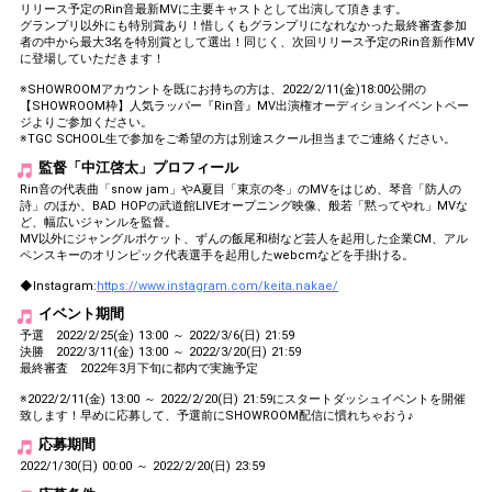
リリース予定のRin音最新MVに主要キャストとして出演して頂きます。
グランプリ以外にも特別賞あり！惜しくもグランプリになれなかった最終審査参加
者の中から最大3名を特別賞として選出！同じく、次回リリース予定のRin音新作MV
に登場していただきます！
※SHOWROOMアカウントを既にお持ちの方は、2022/2/11(金)18:00公開の
【SHOWROOM枠】人気ラッパー『Rin音』MV出演権オーディションイベントペー
ジよりご参加ください。
※TGC SCHOOL生で参加をご希望の方は別途スクール担当までご連絡ください。
監督「中江啓太」プロフィール
Rin音の代表曲「snow jam」やA夏目「東京の冬」のMVをはじめ、琴音「防人の
詩」のほか、BAD HOPの武道館LIVEオープニング映像、般若「黙ってやれ」MVな
ど、幅広いジャンルを監督。
MV以外にジャングルポケット、ずんの飯尾和樹など芸人を起用した企業CM、アル
ペンスキーのオリンピック代表選手を起用したwebcmなどを手掛ける。
◆Instagram:
https://www.instagram.com/keita.nakae/
イベント期間
予選 2022/2/25(金) 13:00 ～ 2022/3/6(日) 21:59
決勝 2022/3/11(金) 13:00 ～ 2022/3/20(日) 21:59
最終審査 2022年3月下旬に都内で実施予定
※2022/2/11(金) 13:00 ～ 2022/2/20(日) 21:59にスタートダッシュイベントを開催
致します！早めに応募して、予選前にSHOWROOM配信に慣れちゃおう♪
応募期間
2022/1/30(日) 00:00 ～ 2022/2/20(日) 23:59