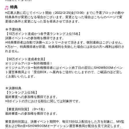
特典
※応募人数に応じてイベント開始（2022/2/25(金)13:00）までに予選ブロックの数や
特典条件が変更になる場合がございます。変更となった場合はこちらのページで変
更後の条件と変更になった旨を発表させて頂きます。
☆予選特典
【10万ポイント達成かつ各予選ランキング上位15名】
決勝イベントへの参加権を獲得できます。
※特典獲得者は自動で決勝へエントリーさせて頂きます。個別連絡はございません。
※万が一、特典獲得者が辞退、特典権利を失効した場合には次位の方へ権利は移行さ
れません。
【50万ポイント達成者全員】
オリジナルアバター制作権獲得！
オリジナルアバター制作権獲得者にはイベント終了日の翌日にSHOWROOMイベン
ト運営事務局より「受信BOX」へ案内をご送付いたしますので、ご確認のほど宜し
くお願いいたします。
☆決勝特典
【ランキング上位3名】
最終審査への参加権を獲得できます。
※0ポイントの方における順位に関しては対象外です。
【審査員特別賞】（0〜1名）
最終審査への参加権を獲得できます。
審査員特別賞は、決勝イベント期間中、毎日15分以上配信をした方を対象に、MV監
督およびRin音×SHOWROOMオーディション運営事務局が配信を見て決定します。