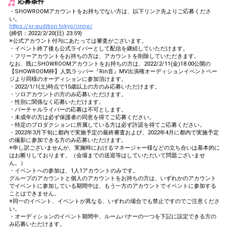
応募条件
・SHOWROOMアカウントをお持ちでない方は、以下リンク先よりご応募くださ
い。
https://sr-audition.tokyo/rinne/
(締切：2022/2/20(日) 23:59)
※公式アカウント付与にあたっては審査がございます。
・イベント終了後も公式ライバーとして配信を継続していただけます。
・フリーアカウントをお持ちの方は、アカウントを削除していただきます。
なお、既にSHOWROOMアカウントをお持ちの方は、2022/2/11(金)18:00公開の
【SHOWROOM枠】人気ラッパー『Rin音』MV出演権オーディションイベントペー
ジより同様のオーディションに参加頂けます。
・2022/1/1(土)時点で15歳以上の方のみ応募いただけます。
・ソロアカウントの方のみ応募いただけます。
・性別に関係なく応募いただけます。
・バーチャルライバーの応募は不可とします。
・未成年の方は必ず保護者の同意を得てご応募ください。
・特定のプロダクションに所属している方は必ず許諾を得てご応募ください。
・2022年3月下旬に都内で実施予定の最終審査および、2022年4月に都内で実施予定
の撮影に参加できる方のみ応募いただけます。
※申し訳ございませんが、実施時におけるマネージャー様などの立ち合いは基本的に
はお断りしております。（会場までの送迎等はしていただいて問題ございませ
ん。）
・イベントへの参加は、1人1アカウントのみです。
グループのアカウントと個人のアカウントをお持ちの方は、いずれかのアカウント
でイベントに参加している期間中は、もう一方のアカウントでイベントに参加する
ことはできません。
※同一のイベント、イベントが異なる、いずれの場合でも禁止ですのでご注意くださ
い。
・オーディションのイベント期間中、ルームバナーの一つを下記に設定できる方の
み応募いただけます。