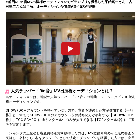
※前回のRin音MV出演権オーディションでグランプリを獲得した平館真生さん・吉
村憲二さんはじめ、オーディション受賞者の計10名が登場！
人気ラッパー『Rin音』MV出演権オーディションとは？
当オーディションは、新鋭の人気ラッパー「Rin音」の新曲ミュージックビデオ出演
権オーディションです。
SHOWROOMアカウントを持っていない方で、審査を通過した方が参加する【一般
枠】と、すでにSHOWROOMのアカウントをお持ちの方が参加する【SHOWROOM
枠】、TGC SCHOOLに通うスクール生のみが参加できる【TGCスクール枠】にて選
考を実施します。
ランキングの上位者と審査員特別賞を獲得した方は、MV監督同席のもと最終審査を
実施し、各枠から1名をグランプリとして決定！グランプリを獲得した方には、次回