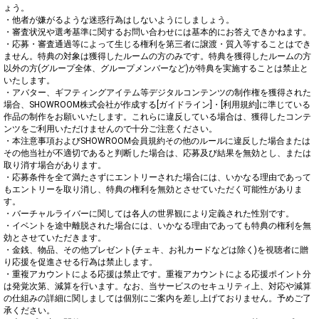
ょう。

・他者が嫌がるような迷惑行為はしないようにしましょう。

・審査状況や選考基準に関するお問い合わせには基本的にお答えできかねます。

・応募・審査通過等によって生じる権利を第三者に譲渡・質入等することはでき
ません。特典の対象は獲得したルームの方のみです。特典を獲得したルームの方
以外の方(グループ全体、グループメンバーなど)が特典を実施することは禁止と
いたします。

・アバター、ギフティングアイテム等デジタルコンテンツの制作権を獲得された
場合、SHOWROOM株式会社が作成する[ガイドライン]・[利用規約]に準じている
作品の制作をお願いいたします。これらに違反している場合は、獲得したコンテ
ンツをご利用いただけませんので十分ご注意ください。

・本注意事項およびSHOWROOM会員規約その他のルールに違反した場合または
その他当社が不適切であると判断した場合は、応募及び結果を無効とし、または
取り消す場合があります。

・応募条件を全て満たさずにエントリーされた場合には、いかなる理由であって
もエントリーを取り消し、特典の権利を無効とさせていただく可能性がありま
す。

・バーチャルライバーに関しては各人の世界観により定義された性別です。

・イベントを途中離脱された場合には、いかなる理由であっても特典の権利を無
効とさせていただきます。

・金銭、物品、その他プレゼント(チェキ、お礼カードなどは除く)を視聴者に贈
り応援を促進させる行為は禁止します。

・重複アカウントによる応援は禁止です。重複アカウントによる応援ポイント分
は発覚次第、減算を行います。なお、当サービスのセキュリティ上、対応や減算
の仕組みの詳細に関しましては個別にご案内を差し上げておりません。予めご了
承ください。
