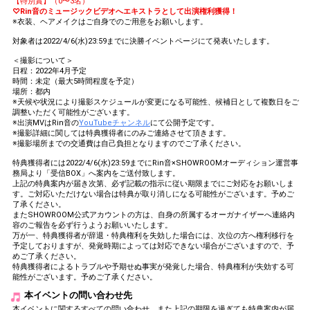
【特別賞】（0〜3名）
♡Rin音のミュージックビデオへエキストラとして出演権利獲得！
※衣装、ヘアメイクはご自身でのご用意をお願いします。
対象者は2022/4/6(水)23:59までに決勝イベントページにて発表いたします。
＜撮影について＞
日程：2022年4月予定
時間：未定（最大5時間程度を予定）
場所：都内
※天候や状況により撮影スケジュールが変更になる可能性、候補日として複数日をご
調整いただく可能性がございます。
※出演MVはRin音の
YouTubeチャンネル
にて公開予定です。
※撮影詳細に関しては特典獲得者にのみご連絡させて頂きます。
※撮影場所までの交通費は自己負担となりますのでご了承ください。
特典獲得者には2022/4/6(水)23:59までにRin音×SHOWROOMオーディション運営事
務局より「受信BOX」へ案内をご送付致します。
上記の特典案内が届き次第、必ず記載の指示に従い期限までにご対応をお願いしま
す。ご対応いただけない場合は特典が取り消しになる可能性がございます。予めご
了承ください。
またSHOWROOM公式アカウントの方は、自身の所属するオーガナイザーへ連絡内
容のご報告を必ず行うようお願いいたします。
万が一、特典獲得者が辞退・特典権利を失効した場合には、次位の方へ権利移行を
予定しておりますが、発覚時期によっては対応できない場合がございますので、予
めご了承ください。
特典獲得者によるトラブルや予期せぬ事実が発覚した場合、特典権利が失効する可
能性がございます。予めご了承ください。
本イベントの問い合わせ先
本イベントに関するすべての問い合わせ、また上記の期限を過ぎても特典案内が届