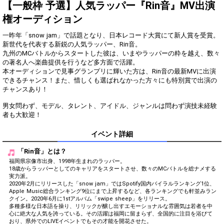
2
100000
15位以内を目指して配信しよ
【一般枠 予選】人気ラッパー『Rin音』MV出演
う！
権オーディション
オリジナルアバター制作権獲
3
500000
得!!
一昨年「snow jam」で話題となり、日本レコード大賞にて新人賞を受賞。
新世代を代表する新鋭の人気ラッパー、Rin音。
Gifting
Comments
九州のMCバトルからスタートした彼は、いまやラッパーの粋を越え、数々
の著名人へ楽曲提供を行うなど多方面で活躍。
本オーディションで見事グランプリに輝いた方は、Rin音の最新MVに出演
Throw gifts to the stage and join
You can post comments. Please
the live performance.
できるチャンス！また、惜しくも選ばれなかった方々にも特別賞で出演の
refrain from posting comments
First, try throwing free Stars
that may offend performers or
チャンスあり！
(once a day)! You can also charge
other users.
Show Gold to purchase gifts
男女問わず、モデル、タレント、アイドル、ジャンルは問わず演技未経験
(available from 1 JPY)! When you
continue to send gifts to the
performer(s), the performer's
イベント詳細
popularity ranking and your
ranking go up.
「Rin音」とは？
To cheer on performers, you can
send them gifts.
福岡県宗像市出身、1998年生まれのラッパー。
To send performers paid items,
18歳からラッパーとしてのキャリアをスタートさせ、数々のMCバトルを総ナメする
you must use Show Gold.
実力派。
2020年2月にリリースした「snow jam」ではSpotify国内バイラルランキング1位、
Apple Music総合ランキング9位にまで上昇するなど、各ランキングでも軒並みラン
クイン。2020年6月に1stアルバム「swipe sheep」をリリース。
多種多様な日本語を操り、リリックが醸し出すエモーショナルな雰囲気は若者を中
心に絶大な人気を誇っている。その活躍は福岡に留まらず、全国的に注目を浴びて
Close
おり、県外でのLIVEイベントでもその才能を開花させた。