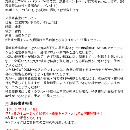
対象者は2022/3/23(水)23:59までに、決勝イベントページにて発表いたします。(発
表日時は前後する場合がございます)
※0ポイントの方における順位に関しては対象外です。
＜最終審査について＞
日程：2022年3月下旬のいずれか1日
時間：未定
場所：都内
内容：面接を予定
※実施会場までの交通費は自己負担となりますのでご了承ください。
最終審査進出者には2022年3月下旬の最終審査までにRin音×SHOWROOMオーディ
ション運営事務局より「受信BOX」へ案内をご送付致します。
上記の特典案内が届き次第、必ず記載の指示に従い期限までにご対応をお願いしま
す。ご対応いただけない場合は特典が取り消しになる可能性がございます。予めご
了承ください。
またSHOWROOM公式アカウントの方は、自身の所属するオーガナイザーへ連絡内
容のご報告を必ず行うようお願いいたします。
万が一、最終審査進出者が辞退・特典権利を失効した場合には、次位の方へ権利移
行を予定しておりますが、発覚時期によっては対応できない場合がございますの
で、予めご了承ください。
特典獲得者によるトラブルや予期せぬ事実が発覚した場合、特典権利が失効する可
能性がございます。予めご了承ください。
最終審査特典
【グランプリ】（1名）
♡Rin音のミュージックビデオへ主要キャストとして出演権利獲得！
※衣装のご用意があります。
※ヘアメイクはご自身でのご用意をお願いします。