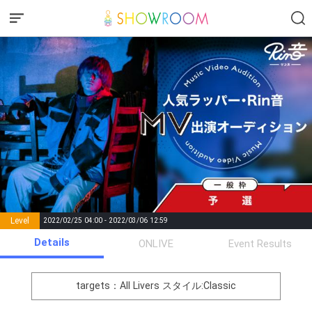
Level
2022/02/25 04:00 - 2022/03/06 12:59
number of
Details
ONLIVE
Event Results
Rema
Level
Points
List of Goal
positions
rks
remaining
1
0
Event Begins!
targets：All Livers
スタイル:Classic
決勝進出の最低条件クリア!!