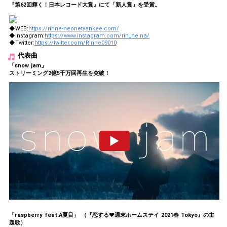
『第62回輝く！日本レコード大賞』にて「新人賞」を受賞。
◆WEB:
https://rinne-neonetyankee.com/
◆Instagram:
https://www.instagram.com/rin_ne.na/
◆Twitter:
https://twitter.com/Rinne09010
代表曲
「snow jam」
ストリーミング2億5千万回再生を突破！
「raspberry feat.A夏目」 （『恋する♥週末ホームステイ 2021春 Tokyo』の主
題歌）