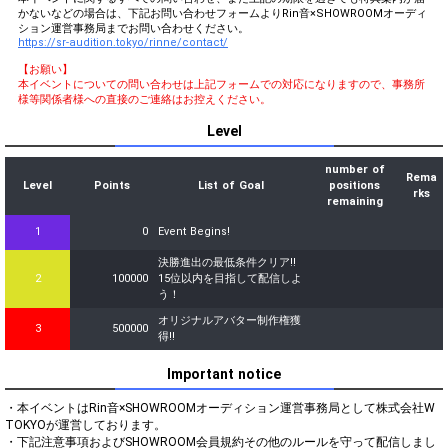
かないなどの場合は、下記お問い合わせフォームよりRin音×SHOWROOMオーディ
ション運営事務局までお問い合わせください。
https://sr-audition.tokyo/rinne/contact/
【お願い】
本イベントについての問い合わせは上記フォームでの対応になりますので、事務所
様等関係者様への直接のご連絡はお控えください。
Level
number of
Rema
Level
Points
List of Goal
positions
rks
remaining
1
0
Event Begins!
決勝進出の最低条件クリア!!
2
100000
15位以内を目指して配信しよ
う！
オリジナルアバター制作権獲
3
500000
得!!
Important notice
・本イベントはRin音×SHOWROOMオーディション運営事務局として株式会社W 
TOKYOが運営しております。

・下記注意事項およびSHOWROOM会員規約その他のルールを守って配信しまし