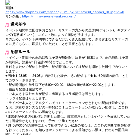
画像URL：
https://www.dropbox.com/s/pdcq7j6mupx5sc1/event_banner_01.jpg?dl=0
リンク先：
https://rinne-neonetyankee.com/
選考基準
イベント期間中に配信をおこない、リスナーの方からの星(無料ポイント)、ギフティ
ング(有料ポイント)、コメント数によって順位が決まります。
そのため、イベント期間中にできるだけたくさん配信して、さまざまなリスナーの
方に見てもらい、応援していただくことが重要となります。
配信ルール
・イベント期間中の配信回数は予選が無制限、決勝が1日3回まで、配信時間は予選
が無制限、決勝が1日合計2時間までとします。
日付をまたいで配信した場合、配信時間については配信を開始した日付でカウント
します。
※例)4/1 23:05 ～ 24:05まで配信した場合、その配信は「4/1の60分間の配信」とし
てカウントされます。
・配信時間は中学生以下が5:00〜20:00、18歳未満が5:00〜22:00とします。
・寝落ち配信は厳禁です。
・ご本人さま以外の方が配信に出演するコラボ配信は可とします。
・ラジオ配信は可とします。
・ライバー本人とリアルタイムでコミュニケーションがとれない配信は禁止です。
なお、演奏やダンスなどの一時的にコミュニケーションが取れない配信は、ご自身
のパフォーマンス中のみ可能とします。
※運営側が不適切な配信と判断した際は、厳重注意もしくはイベントを辞退していた
だく可能性がありますので、予めご了承ください。
※SHOWROOMの障害によって配信できない状況の場合は、ご自身の判断で振替配信
を行ってください。お知らせやメッセージによる通知がない限り、代わりの配信時
間はございません。