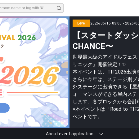
Level
2026/06/15 03:00 - 2026/0
【スタートダッシュ】R
CHANCE〜
世界最大級のアイドルフェス「TOKYO
リニック」開催決定！✨
本イベントは、TIF2026出
さらに今年は、ステージ別ブ
外ステージに出演できる【屋
ォーマンスができる屋内ステ
します。各ブロックから合計6
※本イベントは「Road to T
ベントです。
About event application