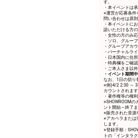
す。
・本イベントは承
※運営が応募条件
問い合わせは原則
・本イベントにお
諾いただける方の
・女性の方のみ応
・ソロ、グループ
・グループアカウ
・バーチャルライ
・日本国内に住所
・特典欄をご確認
・ご本人さま以外
・イベント期間中
なお、1日の切り
※例)4/2 2:3
カウントされます
・著作権等の権利
※SHOWROO
ント開始～終了まで
※販売された音源
※アカペラまたは
します。
※登録手順：SHO
トの「インタラク