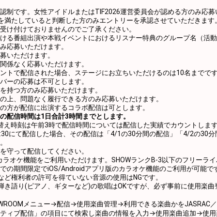
認制です。女性アイドルまたはTIF2026運営委員会が認める方のみ応
を満たしていると判断した方のみエントリーを承認させていただきます
受け付けておりませんのでご了承ください。
ける番組出演や本戦イベントにおけるリスナー特典のグループ名（活動
み応募いただけます。
募いただけます。
関係なく応募いただけます。
ントで配信された場合、ステージにお立ちいただけるのは10名までで
バーの応募は不可とします。
を持つ方のみ応募いただけます。
の上、問題なく履行できる方のみ応募いただけます。
の方が配信に出演するコラボ配信は可とします。
の配信時間は1日合計3時間までとします。
替え時刻は午前3時で配信時間については配信した実績でカウントしま
0 ～ 3:30にて配信した場合、その配信は「4/1の30分間の配信」「4/2の3
。
を守って配信してください。
Mのカラオケ機能をご利用いただけます。SHOWランクB-3以下のフリーラ
の期間限定でiOS/Androidアプリ版のカラオケ機能のご利用が可能で
など権利者の許可を得ていない音源の使用はNGです。
弾き語り(ピアノ、ギターなど)の歌唱はOKですが、必ず事前に使用楽
WROOMメニュー→配信→使用楽曲管理→利用できる楽曲かをJASRAC／N
ティブ配信」の項目にて検索し楽曲の情報を入力→使用楽曲追加→使用