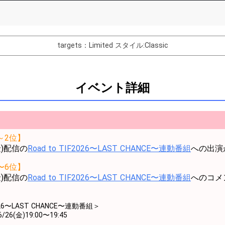
List of Goal
targets：Limited
スタイル:Classic
バター制作権獲得！
Comments
イベント詳細
You can post comments. Please r
e Show Gold to purchase gifts
other users.
performer(s), the performer's
～2位】
(金)配信の
Road to TIF2026〜LAST CHANCE〜連動番組
への出演
〜6位】
(金)配信の
Road to TIF2026〜LAST CHANCE〜連動番組
へのコメ
Close
2026〜LAST CHANCE〜連動番組＞
26(金)19:00〜19:45