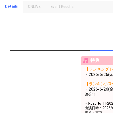
Details
ONLIVE
Event Results
Level
Points
1
0
Event Begins!
2
300000
オリジナルア
Gifting
Throw gifts to the stage and join the live performance.
First, try throwing free Stars (once a day)! You can also charg
(available from 1 JPY)! When you continue to send gifts to the 
特典
popularity ranking and your ranking go up.
To cheer on performers, you can send them gifts.
【ランキング1
To send performers paid items, you must use Show Gold.
・2026/6/26
【ランキング3
・2026/6/26
決定！
＜Road to TIF
出演日時：2026/6/
場所：東京