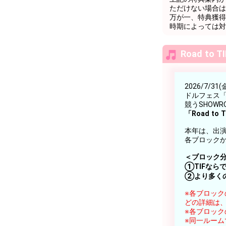
ただけない場合は
万が一、特典獲得
時期によっては対
Road to
2026/7/
ドルフェス「TO
競うSHOW
「Road t
本年は、出
各ブロック
＜ブロック
①TIFなら
②より多く
※各ブロッ
どの詳細は
※各ブロッ
※同一ルー