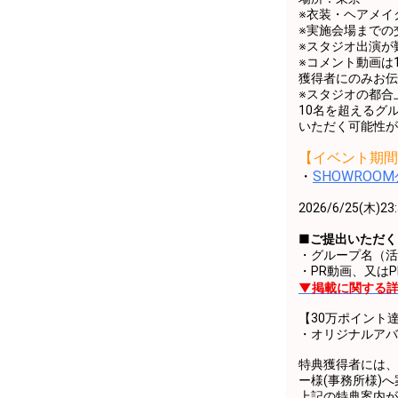
※衣装・ヘアメイ
※実施会場までの
※スタジオ出演が
※コメント動画は1
獲得者にのみお伝
※スタジオの都合
10名を超えるグ
いただく可能性が
【イベント期間
・
SHOWROO
2026/6/25(
■ご提出いただく
・グループ名（活
・PR動画、又は
▼掲載に関する詳
【30万ポイント
・オリジナルアバ
特典獲得者には、2
ー様(事務所様)
上記の特典案内が