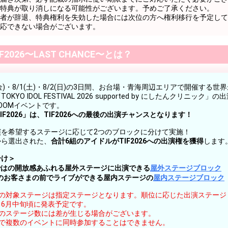
特典が取り消しになる可能性がございます。予めご了承ください。
者が辞退、特典権利を失効した場合には次位の方へ権利移行を予定して
応できない場合がございます。
 TIF2026〜LAST CHANCE〜とは？
31(金)・8/1(土)・8/2(日)の3日間、お台場・青海周辺エリアで開催する
KYO IDOL FESTIVAL 2026 supported by にしたんクリニック
ROOMイベントです。
o TIF2026」は、TIF2026への最後の出演チャンスとなります！
演を希望するステージに応じて2つのブロックに分けて実施！
から選出された、
合計6組のアイドルがTIF2026への出演権を獲得
します
分け＞
ではの開放感あふれる屋外ステージに出演できる
屋外ステージブロック
のお客さまの前でライブができる屋内ステージの
屋内ステージブロック
クの対象ステージは指定ステージとなります。順位に応じた出演ステージ
、6月中旬頃に発表予定です。
クのステージ数には差が生じる場合がございます。
ムで複数のイベントに同時参加することはできません。