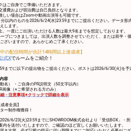
クはご自身でご準備いただきます。
交通費および宿泊費は自己負担となります。
難しい場合はZoomや動画出演等も可能です。
分以内のものを2026/6/24(水)23:59までにご提出ください。データ
えします。
上、一度にご出演いただける人数は最大9名までを想定しております。
ループにつきましては、出演人数を調整させていただく、または前半・
ございますので、あらかじめご了承ください。
中の配信時間が合計14時間以上達成者】
M公式X
でルームをご紹介！
木)23:59までに以下の提出物をご提出ください。ポストは2026/6/30(火)
内容
動名） ・ご自身のPR説明文（50文字以内）
PR画像（※ご希望される方のみ）
細・注意事項※クリックで詳細を表示
達成者全員】
ター制作権獲得！
026/6/23(火)23:59までにSHOWROOM株式会社より「受信BOX」
へ案内を送付いたしますので、ご確認のほど宜しくお願いいたします。
届き次第、必ず記載の指示に従い期限までにご対応いただく必要がござ