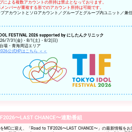
ープによる複数アカウントの所持は禁止となっております。
部メンバーが重複する形でのアカウント所持は可能です。
ープアカウントとソロアカウント／グループとグループ内ユニット／兼
IDOL FESTIVAL 2026 supported by にしたんクリニック
6/7/31(金)・8/1(土)・8/2(日)
台場・青海周辺エリア
F2026公式HPはこちら ＜＜
 TIF2026〜LAST CHANCE〜連動番組
をMCに迎え、「Road to TIF2026〜LAST CHANCE〜」の最新情報を