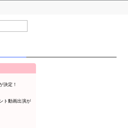
number of positions
Remarks
remaining
efrain from posting comments that may offend performers or
が決定！
ント動画出演が