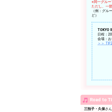
※同一グル
ただし、一
（例：グル
ど）
TOKYO 
日程：202
会場：お
＞＞ TI
Road to
三拍子・久保
さん