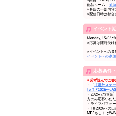
配信ルーム：
htt
※各回の一部内容
※配信日時は都合
イベント
Monday, 15/06/2
※応募は随時受け
※イベントへの参
イベントへの参加
応募条件
※必ず読んでご参
・「
【屋外ステージブ
to TIF2026〜LA
・2026/7/31
方のみ応募いただ
・ライブパフォー
・TIF2026へ
MP3もしくはW