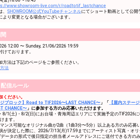
ps://www.showroom-live.com/r/roadtotif_lastchance
は、
SHOWROOM公式YouTubeチャンネル
にてショート動画として公開
により変更となる場合がございます。
期間
026 12:00 〜 Sunday, 21/06/2026 19:59
付けております。
加方法は下記のページをご参照ください。
方法
・配信ルール
加ください。
ロック】Road to TIF2026〜LAST CHANCE〜
」「
【屋内ステージ
ST CHANCE〜
」に参加する方のみ応募いただけます。
(金)・8/1(土)・8/2(日)にお台場・青海周辺エリアにて実施予定のTIF20
けます。
マンス可能なオリジナル曲が2曲（1曲3分〜5分）以上ある方のみ応募
の出演が決定した際に、2026/7/13(月)17:59までにアーティスト写真・
AVデータの形式で後日指定の担当者メールアドレスにご送付できる方の