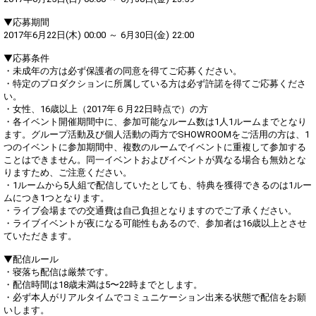
Throw gifts to the stage and join
You can post comments. Please
the live performance.
refrain from posting comments
▼応募期間
First, try throwing free Stars
that may offend performers or
2017年6月22日(木) 00:00 ～ 6月30日(金) 22:00
(once a day)! You can also charge
other users.
Show Gold to purchase gifts
▼応募条件
(available from 1 JPY)! When you
・未成年の方は必ず保護者の同意を得てご応募ください。
continue to send gifts to the
performer(s), the performer's
・特定のプロダクションに所属している方は必ず許諾を得てご応募くださ
popularity ranking and your
い。
ranking go up.
・女性、16歳以上（2017年６月22日時点で）の方
To cheer on performers, you can
・各イベント開催期間中に、参加可能なルーム数は1人1ルームまでとなり
send them gifts.
ます。グループ活動及び個人活動の両方でSHOWROOMをご活用の方は、1
To send performers paid items,
つのイベントに参加期間中、複数のルームでイベントに重複して参加する
you must use Show Gold.
ことはできません。同一イベントおよびイベントが異なる場合も無効とな
りますため、ご注意ください。
・1ルームから5人組で配信していたとしても、特典を獲得できるのは1ルー
ムにつき1つとなります。
Close
・ライブ会場までの交通費は自己負担となりますのでご了承ください。
・ライブイベントが夜になる可能性もあるので、参加者は16歳以上とさせ
ていただきます。
▼配信ルール
・寝落ち配信は厳禁です。
・配信時間は18歳未満は5〜22時までとします。
・必ず本人がリアルタイムでコミュニケーション出来る状態で配信をお願
いします。