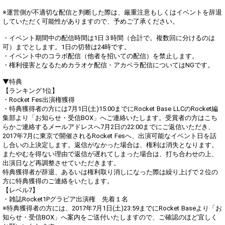
※運営側が不適切な配信と判断した際は、厳重注意もしくはイベントを辞退
していただく可能性がありますので、予めご了承ください。
・イベント期間中の配信時間は1日３時間（合計で。複数回に分けるのは
可）までとします。1日の切替は24時です。
・イベント中のコラボ配信（他者を招いての配信）を禁止します。
・権利侵害となるためカラオケ配信・アカペラ配信についてはNGです。
▼特典
【ランキング1位】
・Rocket Fes出演権獲得
・特典獲得者の方には7月1日(土)15:00までにRocket Base LLCのRocket編
集部より「お知らせ・受信BOX」へご連絡いたします。受賞者の方はこち
らかご連絡するメールアドレスへ7月2日の22:00までにご返信いただき、
2017年7月に東京で開催されるRocket Fesへ、出演可能なイベント日を話
し合いの上決定します。返信がなかった場合は、権利は消失となります。
またやむを得ない理由で返信が遅れてしまった場合は、打ち合わせの上、
出演日など再調整させていただきます。
特典獲得者が辞退、あるいは権利取り消しになった際は繰り上げで２位の
方に特典獲得のご連絡をいたします。
【レベル7】
・雑誌Rocket1Pグラビア出演権 先着１名
※特典獲得者の方には、2017年7月1日(土)23:59までにRocket Baseより「お
知らせ・受信BOX」へ案内をご送付いたしますので、ご確認のほど宜しく