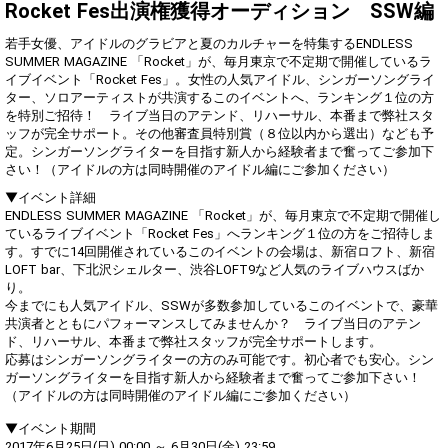
2
10000
んなライブがやってみたいか
Rocket Fes出演権獲得オーディション SSW編
語ってみよう！
若手女優、アイドルのグラビアと夏のカルチャーを特集するENDLESS
【テーマ】好きなシンガーソ
SUMMER MAGAZINE 「Rocket」が、毎月東京で不定期で開催しているラ
3
20000
ングライターについて語って
みよう！
イブイベント「Rocket Fes」。女性の人気アイドル、シンガーソングライ
ター、ソロアーティストが共演するこのイベントへ、ランキング１位の方
【テーマ】いつもと違う髪型
4
30000
を特別ご招待！ ライブ当日のアテンド、リハーサル、本番まで弊社スタ
で配信してみよう！
ッフが完全サポート。その他審査員特別賞（８位以内から選出）なども予
【テーマ】一番好きな歌をワ
定。シンガーソングライターを目指す新人から経験者まで奮ってご参加下
5
50000
ンフレーズ歌ってみよう！
さい！（アイドルの方は同時開催のアイドル編にご参加ください）
【テーマ】パジャマで配信し
6
70000
▼イベント詳細
てみよう！
ENDLESS SUMMER MAGAZINE 「Rocket」が、毎月東京で不定期で開催し
雑誌Rocket１Pグラビア出演
ているライブイベント「Rocket Fes」へランキング１位の方をご招待しま
7
100000
1 / 1
権
す。すでに14回開催されているこのイベントの会場は、新宿ロフト、新宿
LOFT bar、下北沢シェルター、渋谷LOFT9など人気のライブハウスばか
SHOWROOM公式Twitter告知
8
200000
5 / 5
り。
権獲得
今までにも人気アイドル、SSWが多数参加しているこのイベントで、豪華
【テーマ】ライブで着る衣装
9
300000
共演者とともにパフォーマンスしてみませんか？ ライブ当日のアテン
をお披露目してみよう！
ド、リハーサル、本番まで弊社スタッフが完全サポートします。
SHOWROOMオリジナルアバ
応募はシンガーソングライターの方のみ可能です。初心者でも安心。シン
10
500000
ター制作権獲得
ガーソングライターを目指す新人から経験者まで奮ってご参加下さい！
（アイドルの方は同時開催のアイドル編にご参加ください）
Gifting
Comments
▼イベント期間
2017年6月25日(日) 00:00 ～ 6月30日(金) 23:59