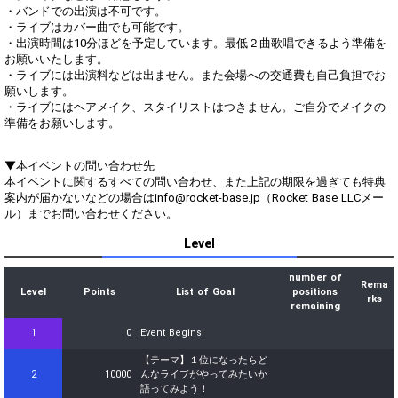
・バンドでの出演は不可です。
・ライブはカバー曲でも可能です。
・出演時間は10分ほどを予定しています。最低２曲歌唱できるよう準備を
お願いいたします。
・ライブには出演料などは出ません。また会場への交通費も自己負担でお
願いします。
・ライブにはヘアメイク、スタイリストはつきません。ご自分でメイクの
準備をお願いします。
▼本イベントの問い合わせ先
本イベントに関するすべての問い合わせ、また上記の期限を過ぎても特典
案内が届かないなどの場合はinfo@rocket-base.jp（Rocket Base LLCメー
ル）までお問い合わせください。
Level
number of
Rema
Level
Points
List of Goal
positions
rks
remaining
1
0
Event Begins!
【テーマ】１位になったらど
2
10000
んなライブがやってみたいか
語ってみよう！