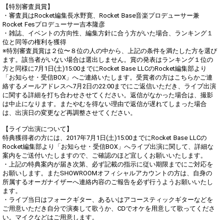
【特別審査員賞】
・審査員はRocket編集長水野寛、Rocket Base音楽プロデューサー兼
Rocket Fesプロデューサー吉本隆彦
・雑誌、イベントの方向性、編集方針に合う方がいた場合、ランキング１
位と同等の権利を獲得
※特別審査員賞は２位〜８位の人の中から、上記の条件を満たした方を選び
ます。該当者がいない場合は選出しません。賞の発表はランキング１位の
方と同様に7月1日(土)15:00までにRocket Base LLCのRocket編集部より
「お知らせ・受信BOX」へご連絡いたします。受賞者の方はこちらかご連
絡するメールアドレスへ7月2日の22:00までにご返信いただき、ライブ出演
に関する詳細を打ち合わせさせてください。返信がなかった場合は、撮影
は中止になります。またやむを得ない理由で返信が遅れてしまった場合
は、出演日の変更など再調整させてください。
【ライブ出演について】
特典獲得者の方には、2017年7月1日(土)15:00までにRocket Base LLCの
Rocket編集部より「お知らせ・受信BOX」へライブ出演に関して、詳細な
案内をご送付いたしますので、ご確認のほど宜しくお願いいたします。
・上記の特典案内が届き次第、必ず記載の指示に従い期限までにご対応を
お願いします。またSHOWROOMオフィシャルアカウントの方は、自身の
所属するオーガナイザーへ連絡内容のご報告を必ず行うようお願いいたし
ます。
・ライブ当日はフォークギター、あるいはアコースティックギターなどを
ご用意いただき自分で演奏して歌うか、CDでオケを用意して歌ってくださ
い。マイクなどはご用意します。