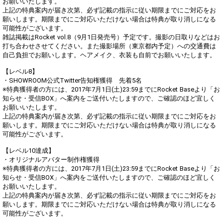
お願いいたします。
上記の特典案内が届き次第、必ず記載の指示に従い期限までにご対応をお
願いします。期限までにご対応いただけない場合は特典が取り消しになる
可能性がございます。
雑誌掲載はRocket vol.8（9月1日発売号）予定です。撮影の日取りなどはお
打ち合わせさせてください。また撮影場所（東京都内予定）への交通費は
自己負担でお願いします。ヘアメイク、衣装も自前でお願いいたします。
【レベル8】
・SHOWROOM公式Twitter告知権獲得 先着5名
※特典獲得者の方には、2017年7月1日(土)23:59までにRocket Baseより「お
知らせ・受信BOX」へ案内をご送付いたしますので、ご確認のほど宜しく
お願いいたします。
上記の特典案内が届き次第、必ず記載の指示に従い期限までにご対応をお
願いします。期限までにご対応いただけない場合は特典が取り消しになる
可能性がございます。
【レベル10達成】
・オリジナルアバター制作権獲得
※特典獲得者の方には、2017年7月1日(土)23:59までにRocket Baseより「お
知らせ・受信BOX」へ案内をご送付いたしますので、ご確認のほど宜しく
お願いいたします。
上記の特典案内が届き次第、必ず記載の指示に従い期限までにご対応をお
願いします。期限までにご対応いただけない場合は特典が取り消しになる
可能性がございます。