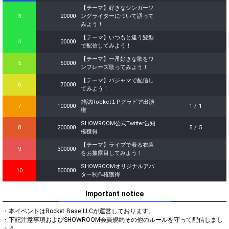
【テーマ】好きなシンガーソ
3
20000
ングライターについて語って
みよう！
【テーマ】いつもと違う髪型
4
30000
で配信してみよう！
【テーマ】一番好きな歌をワ
5
50000
ンフレーズ歌ってみよう！
【テーマ】パジャマで配信し
6
70000
てみよう！
雑誌Rocket１Pグラビア出演
7
100000
1 / 1
権
SHOWROOM公式Twitter告知
8
200000
5 / 5
権獲得
【テーマ】ライブで着る衣装
9
300000
をお披露目してみよう！
SHOWROOMオリジナルアバ
10
500000
ター制作権獲得
Important notice
・本イベントはRocket Base LLCが運営しております。

・下記注意事項およびSHOWROOM会員規約その他のルールを守って配信しまし
ょう。
