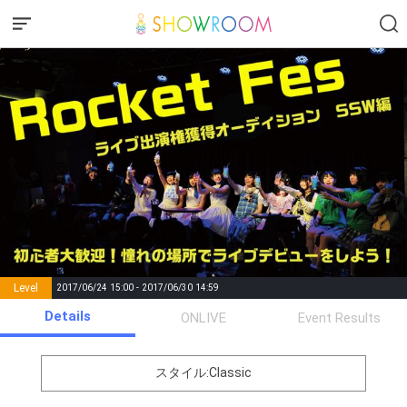
Level
2017/06/24 15:00 - 2017/06/30 14:59
number of
Details
ONLIVE
Event Results
Rema
Level
Points
List of Goal
positions
rks
remaining
1
0
Event Begins!
スタイル:Classic
【テーマ】１位になったらど