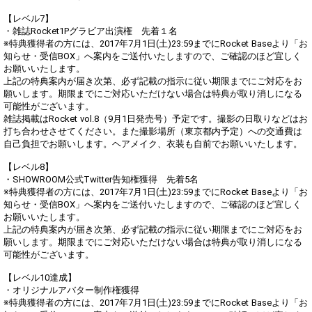
【レベル7】
・雑誌Rocket1Pグラビア出演権 先着１名
※特典獲得者の方には、2017年7月1日(土)23:59までにRocket Baseより「お
知らせ・受信BOX」へ案内をご送付いたしますので、ご確認のほど宜しく
お願いいたします。
上記の特典案内が届き次第、必ず記載の指示に従い期限までにご対応をお
願いします。期限までにご対応いただけない場合は特典が取り消しになる
可能性がございます。
雑誌掲載はRocket vol.8（9月1日発売号）予定です。撮影の日取りなどはお
打ち合わせさせてください。また撮影場所（東京都内予定）への交通費は
自己負担でお願いします。ヘアメイク、衣装も自前でお願いいたします。
【レベル8】
・SHOWROOM公式Twitter告知権獲得 先着5名
※特典獲得者の方には、2017年7月1日(土)23:59までにRocket Baseより「お
知らせ・受信BOX」へ案内をご送付いたしますので、ご確認のほど宜しく
お願いいたします。
上記の特典案内が届き次第、必ず記載の指示に従い期限までにご対応をお
願いします。期限までにご対応いただけない場合は特典が取り消しになる
可能性がございます。
【レベル10達成】
・オリジナルアバター制作権獲得
※特典獲得者の方には、2017年7月1日(土)23:59までにRocket Baseより「お