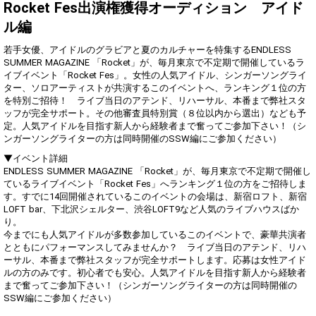
2
10000
んなライブがやりたいか語っ
Rocket Fes出演権獲得オーディション アイド
てみよう！
ル編
【テーマ】好きなアイドルに
3
20000
ついて語ってみよう！
若手女優、アイドルのグラビアと夏のカルチャーを特集するENDLESS
【テーマ】いつもと違う髪型
SUMMER MAGAZINE 「Rocket」が、毎月東京で不定期で開催しているラ
4
30000
で配信してみよう！
イブイベント「Rocket Fes」。女性の人気アイドル、シンガーソングライ
ター、ソロアーティストが共演するこのイベントへ、ランキング１位の方
【テーマ】一番好きな歌をワ
5
50000
を特別ご招待！ ライブ当日のアテンド、リハーサル、本番まで弊社スタ
ンフレーズ歌ってみよう！
ッフが完全サポート。その他審査員特別賞（８位以内から選出）なども予
【テーマ】パジャマで配信し
定。人気アイドルを目指す新人から経験者まで奮ってご参加下さい！（シ
6
70000
てみよう！
ンガーソングライターの方は同時開催のSSW編にご参加ください）
雑誌Rocket１Pグラビア出演
7
100000
1 / 1
▼イベント詳細
権
ENDLESS SUMMER MAGAZINE 「Rocket」が、毎月東京で不定期で開催し
SHOWROOM公式Twitter告知
ているライブイベント「Rocket Fes」へランキング１位の方をご招待しま
8
200000
5 / 5
権獲得
す。すでに14回開催されているこのイベントの会場は、新宿ロフト、新宿
LOFT bar、下北沢シェルター、渋谷LOFT9など人気のライブハウスばか
ライブで着る衣装をお披露目
9
300000
しよう！
り。
今までにも人気アイドルが多数参加しているこのイベントで、豪華共演者
SHOWROOMオリジナルアバ
10
500000
とともにパフォーマンスしてみませんか？ ライブ当日のアテンド、リハ
ター制作権獲得
ーサル、本番まで弊社スタッフが完全サポートします。応募は女性アイド
ルの方のみです。初心者でも安心。人気アイドルを目指す新人から経験者
Gifting
Comments
まで奮ってご参加下さい！（シンガーソングライターの方は同時開催の
SSW編にご参加ください）
Throw gifts to the stage and join
You can post comments. Please