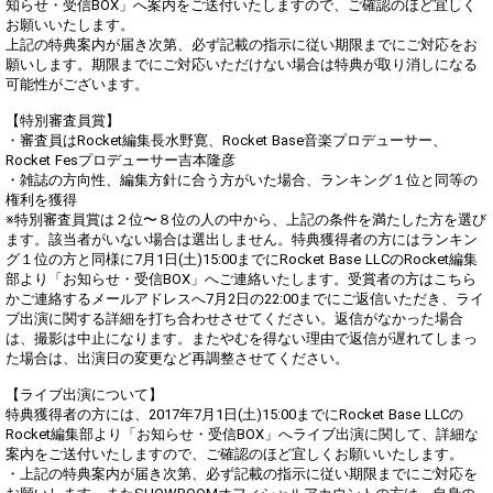
知らせ・受信BOX」へ案内をご送付いたしますので、ご確認のほど宜しく
お願いいたします。
上記の特典案内が届き次第、必ず記載の指示に従い期限までにご対応をお
願いします。期限までにご対応いただけない場合は特典が取り消しになる
可能性がございます。
【特別審査員賞】
・審査員はRocket編集長水野寛、Rocket Base音楽プロデューサー、
Rocket Fesプロデューサー吉本隆彦
・雑誌の方向性、編集方針に合う方がいた場合、ランキング１位と同等の
権利を獲得
※特別審査員賞は２位〜８位の人の中から、上記の条件を満たした方を選び
ます。該当者がいない場合は選出しません。特典獲得者の方にはランキン
グ１位の方と同様に7月1日(土)15:00までにRocket Base LLCのRocket編集
部より「お知らせ・受信BOX」へご連絡いたします。受賞者の方はこちら
かご連絡するメールアドレスへ7月2日の22:00までにご返信いただき、ライ
ブ出演に関する詳細を打ち合わせさせてください。返信がなかった場合
は、撮影は中止になります。またやむを得ない理由で返信が遅れてしまっ
た場合は、出演日の変更など再調整させてください。
【ライブ出演について】
特典獲得者の方には、2017年7月1日(土)15:00までにRocket Base LLCの
Rocket編集部より「お知らせ・受信BOX」へライブ出演に関して、詳細な
案内をご送付いたしますので、ご確認のほど宜しくお願いいたします。
・上記の特典案内が届き次第、必ず記載の指示に従い期限までにご対応を