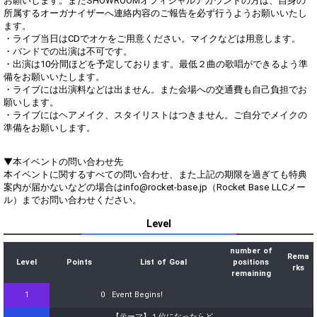
お願いします。またSHOWROOMオフィシャルアカウントの方は、自身の
所属するオーガナイザーへ連絡内容のご報告を必ず行うようお願いいたし
ます。
・ライブ当日はCDでオケをご用意ください。マイクなどは用意します。
・バンドでの出演は不可です。
・出演は10分間ほどを予定しております。最低２曲の歌唱ができるよう準
備をお願いいたします。
・ライブには出演料などは出ません。また会場への交通費も自己負担でお
願いします。
・ライブにはヘアメイク、スタイリストはつきません。ご自分でメイクの
準備をお願いします。
▼本イベントの問い合わせ先
本イベントに関するすべての問い合わせ、また上記の期限を過ぎても特典
案内が届かないなどの場合はinfo@rocket-base.jp（Rocket Base LLCメー
ル）までお問い合わせください。
Level
number of
Rema
Level
Points
List of Goal
positions
rks
remaining
1
0
Event Begins!
【テーマ】１位になったらど