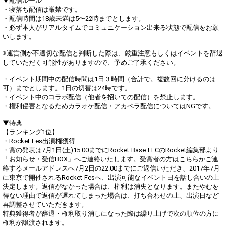
▼配信ルール
・寝落ち配信は厳禁です。
・配信時間は18歳未満は5〜22時までとします。
・必ず本人がリアルタイムでコミュニケーション出来る状態で配信をお願
いします。
※運営側が不適切な配信と判断した際は、厳重注意もしくはイベントを辞退
していただく可能性がありますので、予めご了承ください。
・イベント期間中の配信時間は1日３時間（合計で。複数回に分けるのは
可）までとします。1日の切替は24時です。
・イベント中のコラボ配信（他者を招いての配信）を禁止します。
・権利侵害となるためカラオケ配信・アカペラ配信についてはNGです。
▼特典
【ランキング1位】
・Rocket Fes出演権獲得
・賞の発表は7月1日(土)15:00までにRocket Base LLCのRocket編集部より
「お知らせ・受信BOX」へご連絡いたします。受賞者の方はこちらかご連
絡するメールアドレスへ7月2日の22:00までにご返信いただき、2017年7月
に東京で開催されるRocket Fesへ、出演可能なイベント日を話し合いの上
決定します。返信がなかった場合は、権利は消失となります。またやむを
得ない理由で返信が遅れてしまった場合は、打ち合わせの上、出演日など
再調整させていただきます。
特典獲得者が辞退・権利取り消しになった際は繰り上げで次の順位の方に
権利が譲渡されます。