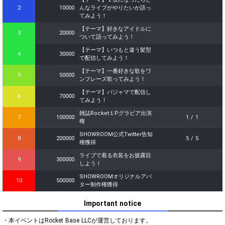
2
10000
んなライブがやりたいか語っ
てみよう！
【テーマ】好きなアイドルに
3
20000
ついて語ってみよう！
【テーマ】いつもと違う髪型
4
30000
で配信してみよう！
【テーマ】一番好きな歌をワ
5
50000
ンフレーズ歌ってみよう！
【テーマ】パジャマで配信し
6
70000
てみよう！
雑誌Rocket１Pグラビア出演
7
100000
1 / 1
権
SHOWROOM公式Twitter告知
8
200000
5 / 5
権獲得
ライブで着る衣装をお披露目
9
300000
しよう！
SHOWROOMオリジナルアバ
10
500000
ター制作権獲得
Important notice
・本イベントはRocket Base LLCが運営しております。
