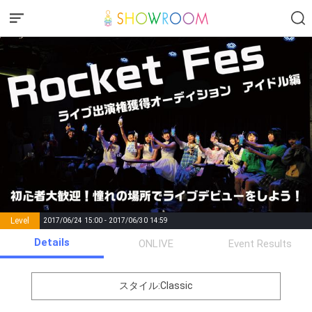
Level
2017/06/24 15:00 - 2017/06/30 14:59
number of
Details
ONLIVE
Event Results
Rema
Level
Points
List of Goal
positions
rks
remaining
1
0
Event Begins!
スタイル:Classic
【テーマ】１位になったらど