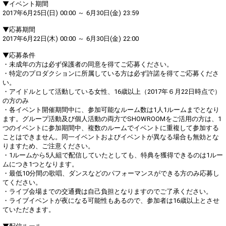
the live performance.
refrain from posting comments
▼イベント期間
First, try throwing free Stars
that may offend performers or
2017年6月25日(日) 00:00 ～ 6月30日(金) 23:59
(once a day)! You can also charge
other users.
Show Gold to purchase gifts
▼応募期間
(available from 1 JPY)! When you
2017年6月22日(木) 00:00 ～ 6月30日(金) 22:00
continue to send gifts to the
performer(s), the performer's
▼応募条件
popularity ranking and your
・未成年の方は必ず保護者の同意を得てご応募ください。
ranking go up.
・特定のプロダクションに所属している方は必ず許諾を得てご応募くださ
To cheer on performers, you can
い。
send them gifts.
・アイドルとして活動している女性、16歳以上（2017年６月22日時点で）
To send performers paid items,
you must use Show Gold.
の方のみ
・各イベント開催期間中に、参加可能なルーム数は1人1ルームまでとなり
ます。グループ活動及び個人活動の両方でSHOWROOMをご活用の方は、1
つのイベントに参加期間中、複数のルームでイベントに重複して参加する
ことはできません。同一イベントおよびイベントが異なる場合も無効とな
Close
りますため、ご注意ください。
・1ルームから5人組で配信していたとしても、特典を獲得できるのは1ルー
ムにつき1つとなります。
・最低10分間の歌唱、ダンスなどのパフォーマンスができる方のみ応募し
てください。
・ライブ会場までの交通費は自己負担となりますのでご了承ください。
・ライブイベントが夜になる可能性もあるので、参加者は16歳以上とさせ
ていただきます。