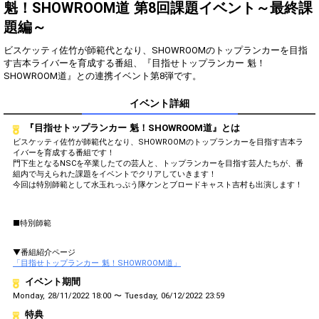
得！
魁！SHOWROOM道 第8回課題イベント～最終課
題編～
Gifting
Comments
ビスケッティ佐竹が師範代となり、SHOWROOMのトップランカーを目指
Throw gifts to the stage and join
You can post comments. Please
す吉本ライバーを育成する番組、『目指せトップランカー 魁！
the live performance.
refrain from posting comments
SHOWROOM道』との連携イベント第8弾です。
First, try throwing free Stars
that may offend performers or
(once a day)! You can also charge
other users.
イベント詳細
Show Gold to purchase gifts
(available from 1 JPY)! When you
『目指せトップランカー 魁！SHOWROOM道』とは
continue to send gifts to the
performer(s), the performer's
ビスケッティ佐竹が師範代となり、SHOWROOMのトップランカーを目指す吉本ラ
popularity ranking and your
イバーを育成する番組です！
ranking go up.
門下生となるNSCを卒業したての芸人と、トップランカーを目指す芸人たちが、番
組内で与えられた課題をイベントでクリアしていきます！
To cheer on performers, you can
今回は特別師範として水玉れっぷう隊ケンとブロードキャスト吉村も出演します！
send them gifts.
To send performers paid items,
you must use Show Gold.
■特別師範
▼番組紹介ページ
「目指せトップランカー 魁！SHOWROOM道」
Close
イベント期間
Monday, 28/11/2022 18:00 〜 Tuesday, 06/12/2022 23:59
特典