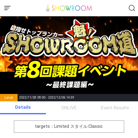
Level
2022/11/28 09:00 - 2022/12/06 14:59
number of
Details
ONLIVE
Event Results
Rema
Level
Points
List of Goal
positions
rks
remaining
1
0
Event Begins!
targets：Limited
スタイル:Classic
オリジナルアバター制作権獲
2
500000