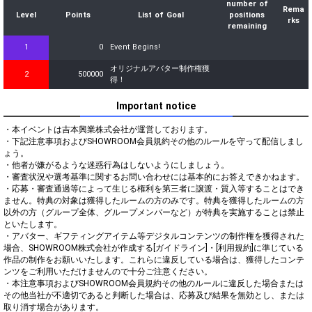
number of
Rema
Level
Points
List of Goal
positions
rks
remaining
1
0
Event Begins!
オリジナルアバター制作権獲
2
500000
得！
Important notice
・本イベントは吉本興業株式会社が運営しております。

・下記注意事項およびSHOWROOM会員規約その他のルールを守って配信しまし
ょう。

・他者が嫌がるような迷惑行為はしないようにしましょう。

・審査状況や選考基準に関するお問い合わせには基本的にお答えできかねます。

・応募・審査通過等によって生じる権利を第三者に譲渡・質入等することはでき
ません。特典の対象は獲得したルームの方のみです。特典を獲得したルームの方
以外の方（グループ全体、グループメンバーなど）が特典を実施することは禁止
といたします。

・アバター、ギフティングアイテム等デジタルコンテンツの制作権を獲得された
場合、SHOWROOM株式会社が作成する[ガイドライン]・[利用規約]に準じている
作品の制作をお願いいたします。これらに違反している場合は、獲得したコンテ
ンツをご利用いただけませんので十分ご注意ください。

・本注意事項およびSHOWROOM会員規約その他のルールに違反した場合または
その他当社が不適切であると判断した場合は、応募及び結果を無効とし、または
取り消す場合があります。
