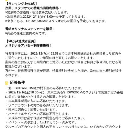
【ランキング上位3名】
次回、スタジオでの番組出演権利獲得！
※出演時の交通費・宿泊費を支給いたします。
※次回番組は2022/12/16(金)18:00〜を予定しております。
※東京にある、SHOWROOMのスタジオからの配信を予定しております。
番組オリジナルステッカーを贈呈！
※商品の発送は国内のみです。
【50万pt達成者全員】
オリジナルアバター制作権獲得！
特典獲得者には、2022/12/7(水)23:59までに吉本興業株式会社の担当者より案内を
ご送付いたしますので、ご確認のほど宜しくお願いいたします。
案内の際にお伝えする期限内にご対応いただけない場合は特典が取り消しになる可
能性がございます。
万が一、特典獲得獲得者が辞退、特典権利を失効した場合、次位の方へ権利が移行
されます。
応募条件
・魁！SHOWROOM道の門下生のみ応募いただけます。
・2022/12/16(金)18:00〜に、東京にあるSHOWROOMのスタジオで実施予定の番組
に必ずご参加いただける方のみ応募いただけます。
・吉本興業所属の方のみ応募いただけます。
・ソロアカウントの方のみ応募いただけます。
・性別に関係なく応募いただけます。
・バーチャルライバーの応募は不可とします。
・未成年の方は必ず保護者の同意を得てご応募ください。
・イベントへの参加は、1人1アカウントのみです。
グループのアカウントと個人のアカウントをお持ちの方は、いずれかのアカウント