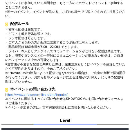
でイベントに参加している期間中は、もう一方のアカウントでイベントに参加する
ことはできません。
※同一のイベント、イベントが異なる、いずれの場合でも禁止ですのでご注意くださ
い。
配信ルール
・寝落ち配信は厳禁です。
・ギフトを煽る行為は禁止です。
・ラジオ配信は可とします。
・ご本人さま以外の方が配信に出演するコラボ配信は可とします。
・配信時間は18歳未満が5:00～22:00までとします。
・ライバー本人とリアルタイムでコミュニケーションがとれない配信は禁止です。
なお、演奏やダンスなどの一時的にコミュニケーションが取れない配信は、ご自身
のパフォーマンス中のみ可能とします。
※運営側が不適切な配信と判断した際は、厳重注意もしくはイベントを辞退していた
だく可能性がありますので、予めご了承ください。
※SHOWROOMの障害によって配信できない状況の場合は、ご自身の判断で振替配信
を行ってください。お知らせやメッセージによる通知がない限り、代わりの配信時
間はございません。
本イベントの問い合わせ先
https://www.showroom-live.com/inquiry/
本イベントに関するすべての問い合わせはSHOWROOMのお問い合わせフォームよ
りご連絡ください。
※イベント参加者の方は、吉本興業株式会社に直接お問い合わせください。
Level