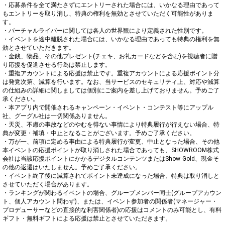
・応募条件を全て満たさずにエントリーされた場合には、いかなる理由であって
もエントリーを取り消し、特典の権利を無効とさせていただく可能性がありま
す。

・バーチャルライバーに関しては各人の世界観により定義された性別です。

・イベントを途中離脱された場合には、いかなる理由であっても特典の権利を無
効とさせていただきます。

・金銭、物品、その他プレゼント(チェキ、お礼カードなどを含む)を視聴者に贈
り応援を促進させる行為は禁止します。

・重複アカウントによる応援は禁止です。重複アカウントによる応援ポイント分
は発覚次第、減算を行います。なお、当サービスのセキュリティ上、対応や減算
の仕組みの詳細に関しましては個別にご案内を差し上げておりません。予めご了
承ください。

・本アプリ内で開催されるキャンペーン・イベント・コンテスト等にアップル
社、グーグル社は一切関係ありません。

・天災、不慮の事故などのやむを得ない事情により特典履行が行えない場合、特
典が変更・補填・中止となることがございます。予めご了承ください。

・万が一、前項に定める事由による特典履行が変更、中止となった場合、その他
本イベントの応援ポイントが取り消しされた場合であっても、SHOWROOM株式
会社は当該応援ポイントにかかるデジタルコンテンツまたはShow Gold、現金そ
の他の返還はいたしません。予めご了承ください。

・イベント終了後に減算されてポイント未達成になった場合、特典は取り消しと
させていただく場合があります。

・ランキングが関わるイベントの場合、グループメンバー同士(グループアカウン
ト、個人アカウント問わず)、または、イベント参加者の関係者(マネージャー・
プロデューサーなどの直接的な利害関係者)の応援はコメントのみ可能とし、有料
ギフト・無料ギフトによる応援は禁止とさせていただきます。