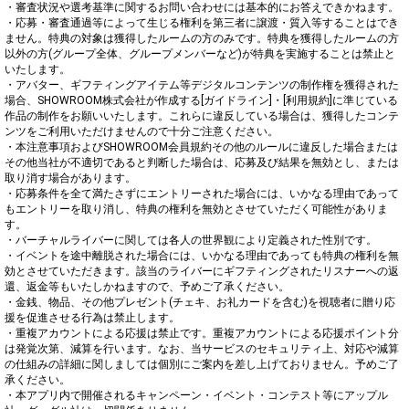
・審査状況や選考基準に関するお問い合わせには基本的にお答えできかねます。

・応募・審査通過等によって生じる権利を第三者に譲渡・質入等することはでき
ません。特典の対象は獲得したルームの方のみです。特典を獲得したルームの方
以外の方(グループ全体、グループメンバーなど)が特典を実施することは禁止と
いたします。

・アバター、ギフティングアイテム等デジタルコンテンツの制作権を獲得された
場合、SHOWROOM株式会社が作成する[ガイドライン]・[利用規約]に準じている
作品の制作をお願いいたします。これらに違反している場合は、獲得したコンテ
ンツをご利用いただけませんので十分ご注意ください。

・本注意事項およびSHOWROOM会員規約その他のルールに違反した場合または
その他当社が不適切であると判断した場合は、応募及び結果を無効とし、または
取り消す場合があります。

・応募条件を全て満たさずにエントリーされた場合には、いかなる理由であって
もエントリーを取り消し、特典の権利を無効とさせていただく可能性がありま
す。

・バーチャルライバーに関しては各人の世界観により定義された性別です。

・イベントを途中離脱された場合には、いかなる理由であっても特典の権利を無
効とさせていただきます。該当のライバーにギフティングされたリスナーへの返
還、返金等もいたしかねますので、予めご了承ください。

・金銭、物品、その他プレゼント(チェキ、お礼カードを含む)を視聴者に贈り応
援を促進させる行為は禁止します。

・重複アカウントによる応援は禁止です。重複アカウントによる応援ポイント分
は発覚次第、減算を行います。なお、当サービスのセキュリティ上、対応や減算
の仕組みの詳細に関しましては個別にご案内を差し上げておりません。予めご了
承ください。

・本アプリ内で開催されるキャンペーン・イベント・コンテスト等にアップル