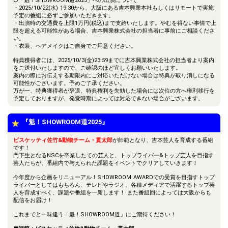
○「魁！SHOWROOM道2025」への出演について
・2025/10/22(水) 19:30から、大阪にある吉本興業本社もしくはリモートで実施
予定の番組に必ずご参加いただきます。
・出演時の交通費を上限1万円(税込)まで支給いたします。やむを得ない事情で上
限を超える可能性がある場合、吉本興業株式会社の担当者に事前にご相談くださ
い。
・衣装、ヘアメイクはご自身でご用意ください。
特典獲得者には、2025/10/3(金)23:59までに吉本興業株式会社の担当者より案内
をご送付いたしますので、ご確認のほど宜しくお願いいたします。
案内の際にお伝えする期限内にご対応いただけない場合は特典が取り消しになる
可能性がございます。予めご了承ください。
万が一、特典獲得者が辞退、特典権利を失効した場合には次位の方へ権利移行を
予定しておりますが、発覚時期によっては対応できない場合がございます。
『魁！SHOWROOM道2025』
ビスケッティ佐竹&動物チーム・貫太郎
が師範となり、吉本芸人を育成する番組
です！
門下生となるNSCを卒業したての芸人と、トップライバー&トップ芸人を目指す
芸人たちが、番組内で与えられた課題をイベントでクリアしていきます！
今年度から企画をリニューアル！SHOWROOM AWARDでの受賞を目指すトップ
ライバーとしてはもちろん、テレビやラジオ、各種メディアで活躍するトップ芸
人を育成すべく、課題や番組を一新します！ また番組回によっては大阪からも
配信をお届け！
これまでと一味違う「魁！SHOWROOM道」にご期待ください！