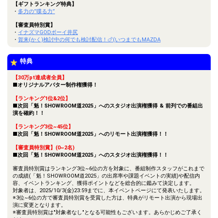
【ギフトランキング特典】
・
多力の”喋る力”
【審査員特別賞】
・
イナズマGODボーイ井尻
・
賀来(かく)検討中の何でも検討配信！🍗(いつまでもMAZDA
特典
【30万pt達成者全員】
■オリジナルアバター制作権獲得！
【ランキング1位&2位】
■次回「魁！SHOWROOM道2025」へのスタジオ出演権獲得 & 前列での番組出
演を確約！！
【ランキング3位~45位】
■次回「魁！SHOWROOM道2025」へのリモート出演権獲得！！
【審査員特別賞】(0~2名)
■次回「魁！SHOWROOM道2025」へのスタジオ出演権獲得！！
審査員特別賞はランキング3位~6位の方を対象に、番組制作スタッフがこれまで
の成績(「魁！SHOWROOM道2025」の出席率や課題イベントの実績)や配信内
容、イベントランキング、獲得ポイントなどを総合的に鑑みて決定します。
対象者は、2025/10/3(金)23:59までに、本イベントページにて発表いたします。
※3位~6位の方で審査員特別賞を受賞した方は、特典がリモート出演から現場出
演に変更となります。
※審査員特別賞は"対象者なし"となる可能性もございます。あらかじめご了承く