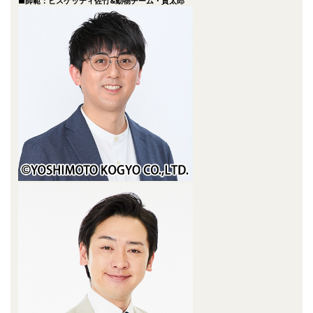
■師範：ビスケッティ佐竹&動物チーム・貫太郎