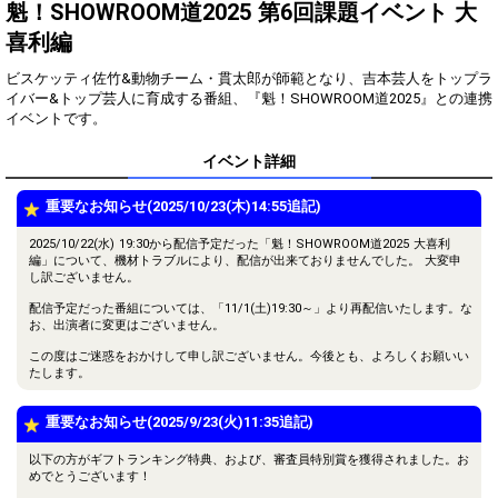
得！
魁！SHOWROOM道2025 第6回課題イベント 大
喜利編
Gifting
Comments
ビスケッティ佐竹&動物チーム・貫太郎が師範となり、吉本芸人をトップラ
Throw gifts to the stage and join
You can post comments. Please
イバー&トップ芸人に育成する番組、『魁！SHOWROOM道2025』との連携
the live performance.
refrain from posting comments
イベントです。
First, try throwing free Stars
that may offend performers or
(once a day)! You can also charge
other users.
イベント詳細
Show Gold to purchase gifts
(available from 1 JPY)! When you
continue to send gifts to the
重要なお知らせ(2025/10/23(木)14:55追記)
performer(s), the performer's
popularity ranking and your
2025/10/22(水) 19:30から配信予定だった「魁！SHOWROOM道2025 大喜利
ranking go up.
編」について、機材トラブルにより、配信が出来ておりませんでした。 大変申
To cheer on performers, you can
し訳ございません。
send them gifts.
To send performers paid items,
配信予定だった番組については、「11/1(土)19:30～」より再配信いたします。な
お、出演者に変更はございません。
you must use Show Gold.
この度はご迷惑をおかけして申し訳ございません。今後とも、よろしくお願いい
たします。
Close
重要なお知らせ(2025/9/23(火)11:35追記)
以下の方がギフトランキング特典、および、審査員特別賞を獲得されました。お
めでとうございます！