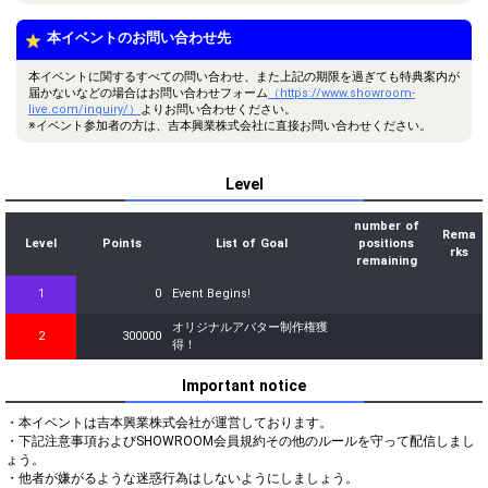
本イベントのお問い合わせ先
本イベントに関するすべての問い合わせ、また上記の期限を過ぎても特典案内が
届かないなどの場合はお問い合わせフォーム
（https://www.showroom-
live.com/inquiry/）
よりお問い合わせください。
※イベント参加者の方は、吉本興業株式会社に直接お問い合わせください。
Level
number of
Rema
Level
Points
List of Goal
positions
rks
remaining
1
0
Event Begins!
オリジナルアバター制作権獲
2
300000
得！
Important notice
・本イベントは吉本興業株式会社が運営しております。

・下記注意事項およびSHOWROOM会員規約その他のルールを守って配信しまし
ょう。

・他者が嫌がるような迷惑行為はしないようにしましょう。
