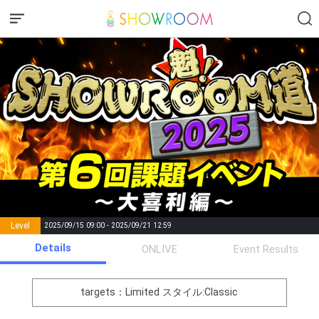
Level
2025/09/15 09:00 - 2025/09/21 12:59
number of
Details
ONLIVE
Event Results
Rema
Level
Points
List of Goal
positions
rks
remaining
1
0
Event Begins!
targets：Limited
スタイル:Classic
オリジナルアバター制作権獲
2
300000