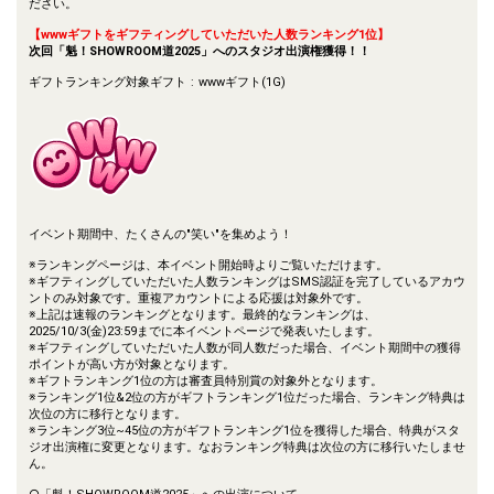
ださい。
【wwwギフトをギフティングしていただいた人数ランキング1位】
次回「魁！SHOWROOM道2025」へのスタジオ出演権獲得！！
ギフトランキング対象ギフト : wwwギフト(1G)
イベント期間中、たくさんの"笑い"を集めよう！
※ランキングページは、本イベント開始時よりご覧いただけます。
※ギフティングしていただいた人数ランキングはSMS認証を完了しているアカウ
ントのみ対象です。重複アカウントによる応援は対象外です。
※上記は速報のランキングとなります。最終的なランキングは、
2025/10/3(金)23:59までに本イベントページで発表いたします。
※ギフティングしていただいた人数が同人数だった場合、イベント期間中の獲得
ポイントが高い方が対象となります。
※ギフトランキング1位の方は審査員特別賞の対象外となります。
※ランキング1位&2位の方がギフトランキング1位だった場合、ランキング特典は
次位の方に移行となります。
※ランキング3位~45位の方がギフトランキング1位を獲得した場合、特典がスタ
ジオ出演権に変更となります。なおランキング特典は次位の方に移行いたしませ
ん。