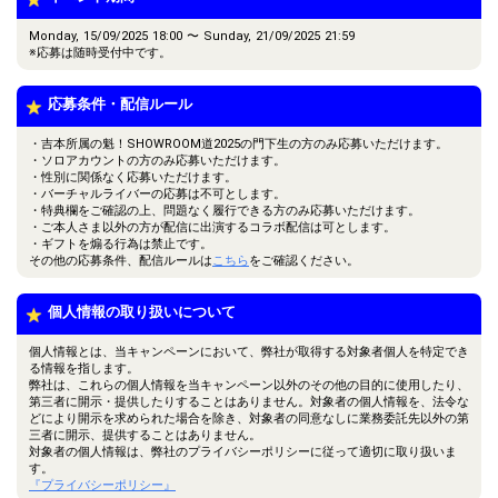
Monday, 15/09/2025 18:00 〜 Sunday, 21/09/2025 21:59
※応募は随時受付中です。
応募条件・配信ルール
・吉本所属の魁！SHOWROOM道2025の門下生の方のみ応募いただけます。
・ソロアカウントの方のみ応募いただけます。
・性別に関係なく応募いただけます。
・バーチャルライバーの応募は不可とします。
・特典欄をご確認の上、問題なく履行できる方のみ応募いただけます。
・ご本人さま以外の方が配信に出演するコラボ配信は可とします。
・ギフトを煽る行為は禁止です。
その他の応募条件、配信ルールは
こちら
をご確認ください。
個人情報の取り扱いについて
個人情報とは、当キャンペーンにおいて、弊社が取得する対象者個人を特定でき
る情報を指します。
弊社は、これらの個人情報を当キャンペーン以外のその他の目的に使用したり、
第三者に開示・提供したりすることはありません。対象者の個人情報を、法令な
どにより開示を求められた場合を除き、対象者の同意なしに業務委託先以外の第
三者に開示、提供することはありません。
対象者の個人情報は、弊社のプライバシーポリシーに従って適切に取り扱いま
す。
『プライバシーポリシー』