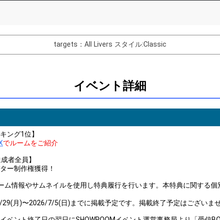
List of Goal
targets：All Livers
スタイル:Classic
バター制作権獲得！
Comments
イベント詳細
You can post comments. Please r
e Show Gold to purchase gifts
other users.
performer(s), the performer's
キング1位】
X
でルームをご紹介
達成者全員】
ター制作権獲得！
Close
ーム情報やサムネイルを使用し特典履行を行います。本特典に関する個
6/29(月)〜2026/7/5(日)までに掲載予定です。掲載終了予定はございま
イベント終了日の翌日にSHOWROOMイベント運営事務局より「受信B