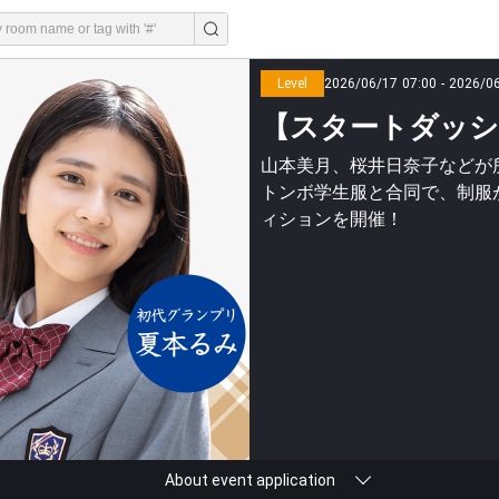
Level
2026/06/17 07:00 - 2026/0
【スタートダッシュA】
山本美月、桜井日奈子などが
トンボ学生服と合同で、制服が
ィションを開催！
About event application