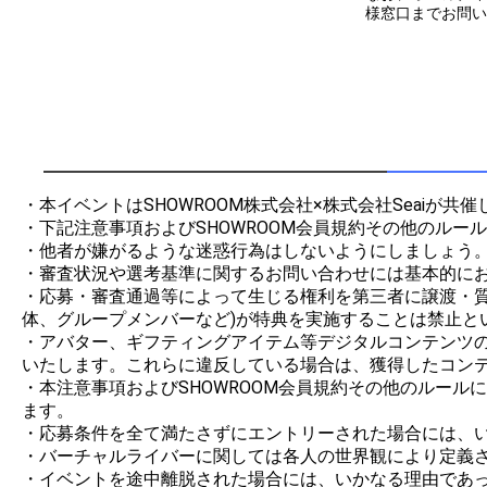
様窓口までお問い
・本イベントはSHOWROOM株式会社×株式会社Seaiが共
・下記注意事項およびSHOWROOM会員規約その他のルー
・他者が嫌がるような迷惑行為はしないようにしましょう。
・審査状況や選考基準に関するお問い合わせには基本的にお
・応募・審査通過等によって生じる権利を第三者に譲渡・
体、グループメンバーなど)が特典を実施することは禁止とい
・アバター、ギフティングアイテム等デジタルコンテンツの制
いたします。これらに違反している場合は、獲得したコンテ
・本注意事項およびSHOWROOM会員規約その他のルー
ます。

・応募条件を全て満たさずにエントリーされた場合には、い
・バーチャルライバーに関しては各人の世界観により定義さ
・イベントを途中離脱された場合には、いかなる理由であ