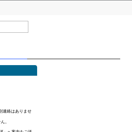
number of positions
Remarks
remaining
efrain from posting comments that may offend performers or
別連絡はありませ
せん。
OX」へ案内をご送