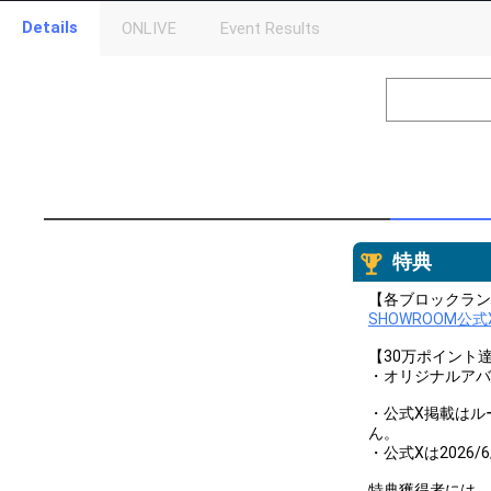
Details
ONLIVE
Event Results
Level
Points
1
0
Event Begins!
2
300000
オリジナルア
Gifting
Throw gifts to the stage and join the live performance.
First, try throwing free Stars (once a day)! You can also charg
(available from 1 JPY)! When you continue to send gifts to the 
特典
popularity ranking and your ranking go up.
To cheer on performers, you can send them gifts.
【各ブロックラン
To send performers paid items, you must use Show Gold.
SHOWROOM公式
【30万ポイント
・オリジナルアバ
・公式X掲載はル
ん。
・公式Xは2026/
特典獲得者には、