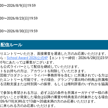
:00〜2026/8/9(日)19:59
:00〜2026/8/23(日)19:59
:00〜2026/8/30(日)19:59
・配信ルール
りエントリーいただき、面接審査を通過した方のみ応募いただけます。
ら：
School Award 2026公式HP
【エントリー締切：2026/6/28(日)23:5
付与にあたっては審査がございます。
も公式ライバーとして配信を継続していただけます。
トをお持ちの方は、アカウントを削除していただきます。
芸能プロダクション・ライバー事務所等を含む）に所属されている方は
たエントリーも可能です。その場合、グランプリ選出時の特典は所属権
る活動支援または特別賞への振替、もしくは権利辞退のいずれかを協議
で参加を希望される方は、必ず上記の条件を所属オーガナイザー様の承
がないことが発覚した場合は以降の審査や特典進呈の対象外となる場合
26/6/10(水)時点で13歳〜20歳未満の方のみ応募いただけます。
に来られる方のみ応募いただけます。