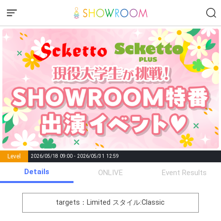
Level
2026/05/18 09:00 - 2026/05/31 12:59
number of
Details
ONLIVE
Event Results
Rema
Level
Points
List of Goal
positions
rks
remaining
1
0
Event Begins!
targets：Limited
スタイル:Classic
SHOWROOMグッズプレゼン
2
100000