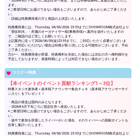
・2026年6月下旬ごろに指定住所へ発送、または特番収録時に直接お渡しいたし
ます。
※ご希望日時にお届けできない場合もございますので、あらかじめご了承くださ
い。
・詳細は特典獲得者の方と相談の上決定いたします。
特典獲得者には、Thursday, 04/06/2026 23:59までにSHOWROOM株式会社より
「受信BOX」・所属のオーガナイザー様(事務所様)へ案内を送付いたしますの
で、ご確認のほど宜しくお願いいたします。
上記案内に従って2026/06/05(金)23:59までに、ご対応いただく必要がございま
す。ご対応いただけない場合は特典が取り消しになる可能性がございます。予め
ご了承ください。
万が一、特典獲得者が辞退、特典権利を失効した場合には次位の方へ権利移行を
予定しておりますが、発覚時期によっては対応できない場合がございます。
リスナー特典
【本イベントのイベント貢献ランキング1～3位】
特番スタジオ参加者＋坂本桜アナウンサー集合チェキ（坂本桜アナウンサーサイ
ン入り）をプレゼント！
・商品の発送は国内のみとなります。
・2026年6月下旬ごろに指定住所へ発送いたします。
※ご希望日時にお届けできない場合もございますので、あらかじめご了承くださ
い。
・途中で参加を辞退したライバーがいた場合、そのライバーへの貢献ポイントも
合算し集計いたします。
特典獲得者には、Thursday, 04/06/2026 23:59までにSHOWROOM株式会社より