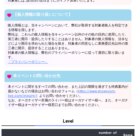
対象者には､該当日の翌日までにポイント加算いたします｡
【個人情報の取り扱いについて】
個人情報とは、当キャンペーンにおいて、弊社が取得する対象者個人を特定でき
る情報を指します。
弊社は、これらの個人情報を当キャンペーン以外のその他の目的に使用したり、
第三者に開示・提供したりすることはありません。対象者の個人情報を、法令な
どにより開示を求められた場合を除き、対象者の同意なしに業務委託先以外の第
三者に開示、提供することはありません。
対象者の個人情報は、弊社のプライバシーポリシーに従って適切に取り扱いま
す。
「プライバシーポリシー」
本イベントの問い合わせ先
本イベントに関するすべての問い合わせ、また上記の期限を過ぎても特典案内が
届かないなどの場合はお問い合わせフォーム（
https://www.showroom-
live.com/inquiry/
）よりお問い合わせください。
なお、オーガナイザー所属のライバー様はオーガナイザー様へ、また、オーガナ
イザー様はオーガナイザー様窓口までお問い合わせください。
Level
number of
Rema