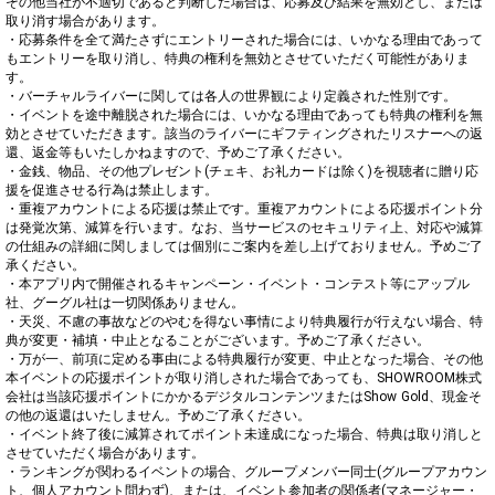
その他当社が不適切であると判断した場合は、応募及び結果を無効とし、または
取り消す場合があります。

・応募条件を全て満たさずにエントリーされた場合には、いかなる理由であって
もエントリーを取り消し、特典の権利を無効とさせていただく可能性がありま
す。

・バーチャルライバーに関しては各人の世界観により定義された性別です。

・イベントを途中離脱された場合には、いかなる理由であっても特典の権利を無
効とさせていただきます。該当のライバーにギフティングされたリスナーへの返
還、返金等もいたしかねますので、予めご了承ください。

・金銭、物品、その他プレゼント(チェキ、お礼カードは除く)を視聴者に贈り応
援を促進させる行為は禁止します。

・重複アカウントによる応援は禁止です。重複アカウントによる応援ポイント分
は発覚次第、減算を行います。なお、当サービスのセキュリティ上、対応や減算
の仕組みの詳細に関しましては個別にご案内を差し上げておりません。予めご了
承ください。

・本アプリ内で開催されるキャンペーン・イベント・コンテスト等にアップル
社、グーグル社は一切関係ありません。

・天災、不慮の事故などのやむを得ない事情により特典履行が行えない場合、特
典が変更・補填・中止となることがございます。予めご了承ください。

・万が一、前項に定める事由による特典履行が変更、中止となった場合、その他
本イベントの応援ポイントが取り消しされた場合であっても、SHOWROOM株式
会社は当該応援ポイントにかかるデジタルコンテンツまたはShow Gold、現金そ
の他の返還はいたしません。予めご了承ください。

・イベント終了後に減算されてポイント未達成になった場合、特典は取り消しと
させていただく場合があります。

・ランキングが関わるイベントの場合、グループメンバー同士(グループアカウン
ト、個人アカウント問わず)、または、イベント参加者の関係者(マネージャー・