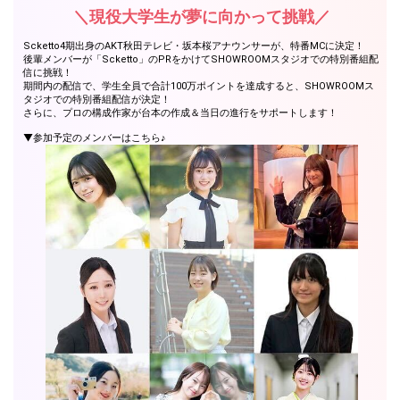
＼現役大学生が夢に向かって挑戦／
Scketto4期出身のAKT秋田テレビ・坂本桜アナウンサーが、特番MCに決定！
後輩メンバーが「Scketto」のPRをかけてSHOWROOMスタジオでの特別番組配
信に挑戦！
期間内の配信で、学生全員で合計100万ポイントを達成すると、SHOWROOMス
タジオでの特別番組配信が決定！
さらに、プロの構成作家が台本の作成＆当日の進行をサポートします！
▼参加予定のメンバーはこちら♪