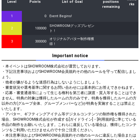
Level
Points
List of Goal
positions
rks
remaining
1
0
Event Begins!
SHOWROOMグッズプレゼン
2
100000
ト！
オリジナルアバター制作権獲
3
300000
得！
Important notice
・本イベントはSHOWROOM株式会社が運営しております。

・下記注意事項およびSHOWROOM会員規約その他のルールを守って配信しまし
ょう。

・他者が嫌がるような迷惑行為はしないようにしましょう。

・審査状況や選考基準に関するお問い合わせには基本的にお答えできかねます。

・応募・審査通過等によって生じる権利を第三者に譲渡・質入等することはでき
ません。特典の対象は獲得したルームの方のみです。特典を獲得したルームの方
以外の方(グループ全体、グループメンバーなど)が特典を実施することは禁止と
いたします。

・アバター、ギフティングアイテム等デジタルコンテンツの制作権を獲得された
場合、SHOWROOM株式会社が作成する[ガイドライン]・[利用規約]に準じている
作品の制作をお願いいたします。これらに違反している場合は、獲得したコンテ
ンツをご利用いただけませんので十分ご注意ください。

・本注意事項およびSHOWROOM会員規約その他のルールに違反した場合または