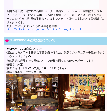
全国の地上波・地方局の番組リポーター出演やナレーション、企業配信、ゴル
フ・チアリーダーなどのスポーツ系配信番組、アイドル・アニメ・声優などをテ
ーマにした“推し活”配信番組など、多彩なメディア案件に挑戦できる登録制プロ
ジェクトです。
スターティングメンバー第1期生を募集中！
https://scketto-fujikoogei.com/audition/index_plus.html
SHOWROOM公式配信について
▼SHOWROOM公式スタジオ
複数台のカメラ＆本格的な音響設備を備えた、数多くのレギュラー番組を行って
いるスタジオです📺
公式番組の経験を持つ配信スタッフが技術面をしっかりサポートします！
番組名：未定
放送予定日：2026/6/22(月)19:00〜19:45（予定）
出演：坂本桜アナウンサー他