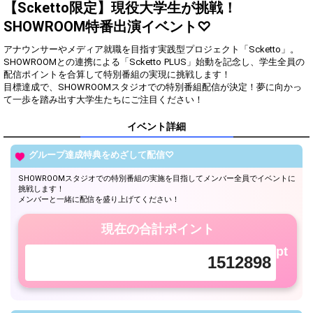
ト！
【Scketto限定】現役大学生が挑戦！
オリジナルアバター制作権獲
SHOWROOM特番出演イベント♡
3
300000
得！
アナウンサーやメディア就職を目指す実践型プロジェクト「Scketto」。
Gifting
Comments
SHOWROOMとの連携による「Scketto PLUS」始動を記念し、学生全員の
配信ポイントを合算して特別番組の実現に挑戦します！
目標達成で、SHOWROOMスタジオでの特別番組配信が決定！夢に向かっ
Throw gifts to the stage and join
You can post comments. Please
て一歩を踏み出す大学生たちにご注目ください！
the live performance.
refrain from posting comments
First, try throwing free Stars
that may offend performers or
(once a day)! You can also charge
other users.
イベント詳細
Show Gold to purchase gifts
(available from 1 JPY)! When you
グループ達成特典をめざして配信♡
continue to send gifts to the
performer(s), the performer's
popularity ranking and your
SHOWROOMスタジオでの特別番組の実施を目指してメンバー全員でイベントに
挑戦します！
ranking go up.
メンバーと一緒に配信を盛り上げてください！
To cheer on performers, you can
send them gifts.
To send performers paid items,
現在の合計ポイント
you must use Show Gold.
pt
1512898
Close