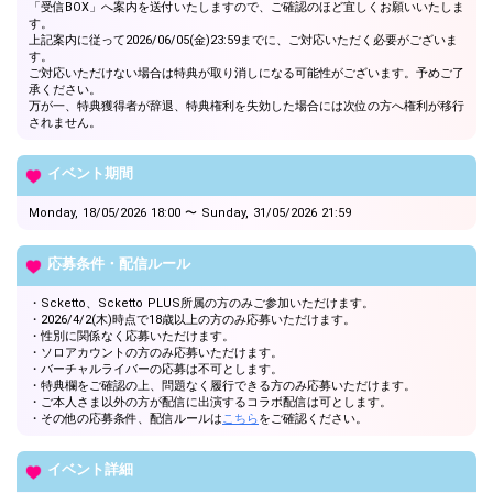
「受信BOX」へ案内を送付いたしますので、ご確認のほど宜しくお願いいたしま
す。
上記案内に従って2026/06/05(金)23:59までに、ご対応いただく必要がございま
す。
ご対応いただけない場合は特典が取り消しになる可能性がございます。予めご了
承ください。
万が一、特典獲得者が辞退、特典権利を失効した場合には次位の方へ権利が移行
されません。
イベント期間
Monday, 18/05/2026 18:00 〜 Sunday, 31/05/2026 21:59
応募条件・配信ルール
・Scketto、Scketto PLUS所属の方のみご参加いただけます。
・2026/4/2(木)時点で18歳以上の方のみ応募いただけます。
・性別に関係なく応募いただけます。
・ソロアカウントの方のみ応募いただけます。
・バーチャルライバーの応募は不可とします。
・特典欄をご確認の上、問題なく履行できる方のみ応募いただけます。
・ご本人さま以外の方が配信に出演するコラボ配信は可とします。
・その他の応募条件、配信ルールは
こちら
をご確認ください。
イベント詳細