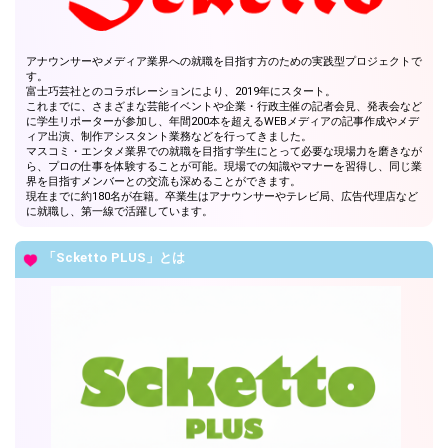
アナウンサーやメディア業界への就職を目指す方のための実践型プロジェクトで
す。
富士巧芸社とのコラボレーションにより、2019年にスタート。
これまでに、さまざまな芸能イベントや企業・行政主催の記者会見、発表会など
に学生リポーターが参加し、年間200本を超えるWEBメディアの記事作成やメデ
ィア出演、制作アシスタント業務などを行ってきました。
マスコミ・エンタメ業界での就職を目指す学生にとって必要な現場力を磨きなが
ら、プロの仕事を体験することが可能。現場での知識やマナーを習得し、同じ業
界を目指すメンバーとの交流も深めることができます。
現在までに約180名が在籍。卒業生はアナウンサーやテレビ局、広告代理店など
に就職し、第一線で活躍しています。
「Scketto PLUS」とは