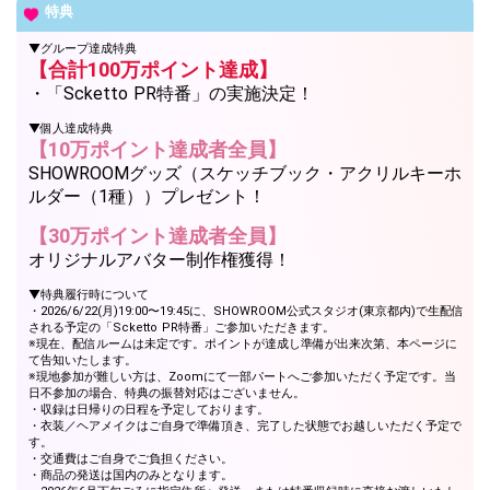
特典
▼グループ達成特典
【合計100万ポイント達成】
・「Scketto PR特番」の実施決定！
▼個人達成特典
【10万ポイント達成者全員】
SHOWROOMグッズ（スケッチブック・アクリルキーホ
ルダー（1種））プレゼント！
【30万ポイント達成者全員】
オリジナルアバター制作権獲得！
▼特典履行時について
・2026/6/22(月)19:00〜19:45に、SHOWROOM公式スタジオ(東京都内)で生配信
される予定の「Scketto PR特番」ご参加いただきます。
※現在、配信ルームは未定です。ポイントが達成し準備が出来次第、本ページに
て告知いたします。
※現地参加が難しい方は、Zoomにて一部パートへご参加いただく予定です。当
日不参加の場合、特典の振替対応はございません。
・収録は日帰りの日程を予定しております。
・衣装／ヘアメイクはご自身で準備頂き、完了した状態でお越しいただく予定で
す。
・交通費はご自身でご負担ください。
・商品の発送は国内のみとなります。