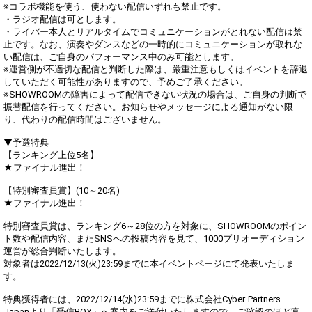
※コラボ機能を使う、使わない配信いずれも禁止です。
・ラジオ配信は可とします。
・ライバー本人とリアルタイムでコミュニケーションがとれない配信は禁
止です。なお、演奏やダンスなどの一時的にコミュニケーションが取れな
い配信は、ご自身のパフォーマンス中のみ可能とします。
※運営側が不適切な配信と判断した際は、厳重注意もしくはイベントを辞退
していただく可能性がありますので、予めご了承ください。
※SHOWROOMの障害によって配信できない状況の場合は、ご自身の判断で
振替配信を行ってください。お知らせやメッセージによる通知がない限
り、代わりの配信時間はございません。
▼予選特典
【ランキング上位5名】
★ファイナル進出！
【特別審査員賞】(10～20名)
★ファイナル進出！
特別審査員賞は、ランキング6～28位の方を対象に、SHOWROOMのポイン
ト数や配信内容、またSNSへの投稿内容を見て、1000プリオーディション
運営が総合判断いたします。
対象者は2022/12/13(火)23:59までに本イベントページにて発表いたしま
す。
特典獲得者には、2022/12/14(水)23:59までに株式会社Cyber Partners
Japanより「受信BOX」へ案内をご送付いたしますので、ご確認のほど宜