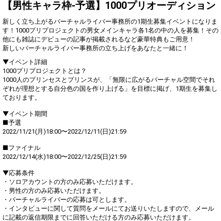
Show Gold to purchase gifts
【男性キャラ枠-予選】1000プリオーディション
(available from 1 JPY)! When you
continue to send gifts to the
新しく立ち上がるバーチャルライバー事務所の1期生募集イベントになりま
performer(s), the performer's
す！1000プリプロジェクトの男女メインキャラ各1名の中の人を募集！その
popularity ranking and your
他にも雑誌にデビューの記事が掲載されるなど豪華特典もご用意！
ranking go up.
新しいバーチャルライバー事務所の立ち上げをあなたと一緒に！
To cheer on performers, you can
send them gifts.
▼イベント詳細
To send performers paid items,
1000プリプロジェクトとは？
you must use Show Gold.
1000人のプリンセスとプリンスが、「無限に広がるバーチャル空間でそれ
ぞれが理想とする自分色の国を作り上げる」を目標に掲げ、1期生を募集し
ております。
Close
▼イベント期間
■予選
2022/11/21(月)18:00〜2022/12/11(日)21:59
■ファイナル
2022/12/14(水)18:00〜2022/12/25(日)21:59
▼応募条件
・ソロアカウントの方のみ応募いただけます。
・男性の方のみ応募いただけます。
・バーチャルライバーの応募は可とします。
・インタビューに関して質問をメールにてお送りいたしますので、メール
に記載の返信期限までに回答いただける方のみ応募いただけます。