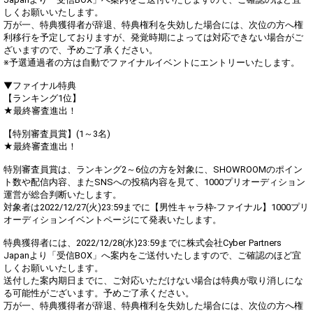
しくお願いいたします。
万が一、特典獲得者が辞退、特典権利を失効した場合には、次位の方へ権
利移行を予定しておりますが、発覚時期によっては対応できない場合がご
ざいますので、予めご了承ください。
※予選通過者の方は自動でファイナルイベントにエントリーいたします。
▼ファイナル特典
【ランキング1位】
★最終審査進出！
【特別審査員賞】(1～3名)
★最終審査進出！
特別審査員賞は、ランキング2～6位の方を対象に、SHOWROOMのポイン
ト数や配信内容、またSNSへの投稿内容を見て、1000プリオーディション
運営が総合判断いたします。
対象者は2022/12/27(火)23:59までに【男性キャラ枠-ファイナル】1000プリ
オーディションイベントページにて発表いたします。
特典獲得者には、2022/12/28(水)23:59までに株式会社Cyber Partners
Japanより「受信BOX」へ案内をご送付いたしますので、ご確認のほど宜
しくお願いいたします。
送付した案内期日までに、ご対応いただけない場合は特典が取り消しにな
る可能性がございます。予めご了承ください。
万が一、特典獲得者が辞退、特典権利を失効した場合には、次位の方へ権