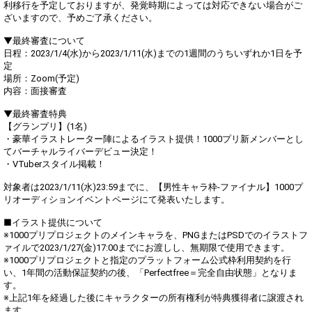
利移行を予定しておりますが、発覚時期によっては対応できない場合がご
ざいますので、予めご了承ください。
▼最終審査について
日程：2023/1/4(水)から2023/1/11(水)までの1週間のうちいずれか1日を予
定
場所：Zoom(予定)
内容：面接審査
▼最終審査特典
【グランプリ】(1名)
・豪華イラストレーター陣によるイラスト提供！1000プリ新メンバーとし
てバーチャルライバーデビュー決定！
・VTuberスタイル掲載！
対象者は2023/1/11(水)23:59までに、【男性キャラ枠-ファイナル】1000プ
リオーディションイベントページにて発表いたします。
■イラスト提供について
※1000プリプロジェクトのメインキャラを、PNGまたはPSDでのイラストフ
ァイルで2023/1/27(金)17:00までにお渡しし、無期限で使用できます。
※1000プリプロジェクトと指定のプラットフォーム公式枠利用契約を行
い、1年間の活動保証契約の後、「Perfectfree＝完全自由状態」となりま
す。
※上記1年を経過した後にキャラクターの所有権利が特典獲得者に譲渡され
ます​。