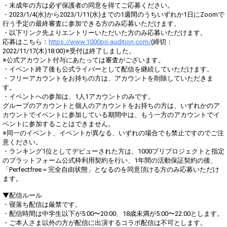
・未成年の方は必ず保護者の同意を得てご応募ください。
・2023/1/4(水)から2023/1/11(水)までの1週間のうちいずれか1日にZoomで
行う予定の最終審査に参加できる方のみ応募いただけます。
・以下リンク先よりエントリーいただいた方のみ応募いただけます。
応募はこちら：
https://www.1000pri-audition.com/
(締切：
2022/11/17(木)18:00)※受付は終了しました。
※公式アカウント付与にあたっては審査がございます。
・イベント終了後も公式ライバーとして配信を継続していただけます。
・フリーアカウントをお持ちの方は、アカウントを削除していただきま
す。
・イベントへの参加は、1人1アカウントのみです。
グループのアカウントと個人のアカウントをお持ちの方は、いずれかのア
カウントでイベントに参加している期間中は、もう一方のアカウントでイ
ベントに参加することはできません。
※同一のイベント、イベントが異なる、いずれの場合でも禁止ですのでご注
意ください。
・ランキング1位としてデビューされた方は、1000プリプロジェクトと指定
のプラットフォーム公式枠利用契約を行い、1年間の活動保証契約の後、
「Perfectfree＝完全自由状態」となるのを同意頂ける方のみ応募いただけ
ます。
▼配信ルール
・寝落ち配信は厳禁です。
・配信時間は中学生以下が5:00〜20:00、18歳未満が5:00〜22:00とします。
・ご本人さま以外の方が配信に出演するコラボ配信は不可とします。