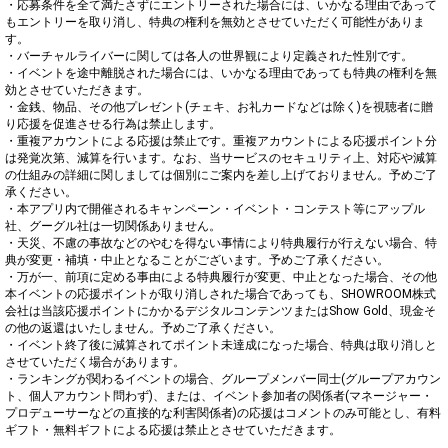
・応募条件を全て満たさずにエントリーされた場合には、いかなる理由であって
もエントリーを取り消し、特典の権利を無効とさせていただく可能性がありま
す。

・バーチャルライバーに関しては各人の世界観により定義された性別です。

・イベントを途中離脱された場合には、いかなる理由であっても特典の権利を無
効とさせていただきます。

・金銭、物品、その他プレゼント(チェキ、お礼カードなどは除く)を視聴者に贈
り応援を促進させる行為は禁止します。

・重複アカウントによる応援は禁止です。重複アカウントによる応援ポイント分
は発覚次第、減算を行います。なお、当サービスのセキュリティ上、対応や減算
の仕組みの詳細に関しましては個別にご案内を差し上げておりません。予めご了
承ください。

・本アプリ内で開催されるキャンペーン・イベント・コンテスト等にアップル
社、グーグル社は一切関係ありません。

・天災、不慮の事故などのやむを得ない事情により特典履行が行えない場合、特
典が変更・補填・中止となることがございます。予めご了承ください。

・万が一、前項に定める事由による特典履行が変更、中止となった場合、その他
本イベントの応援ポイントが取り消しされた場合であっても、SHOWROOM株式
会社は当該応援ポイントにかかるデジタルコンテンツまたはShow Gold、現金そ
の他の返還はいたしません。予めご了承ください。

・イベント終了後に減算されてポイント未達成になった場合、特典は取り消しと
させていただく場合があります。

・ランキングが関わるイベントの場合、グループメンバー同士(グループアカウン
ト、個人アカウント問わず)、または、イベント参加者の関係者(マネージャー・
プロデューサーなどの直接的な利害関係者)の応援はコメントのみ可能とし、有料
ギフト・無料ギフトによる応援は禁止とさせていただきます。