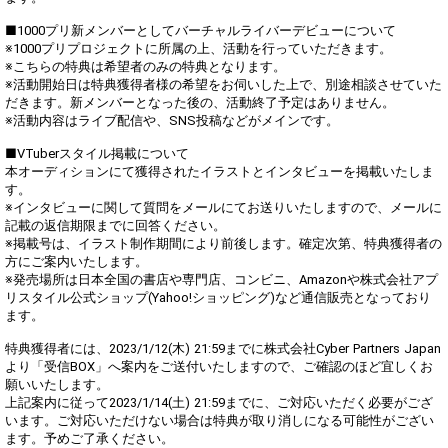
■1000プリ新メンバーとしてバーチャルライバーデビューについて
※1000プリプロジェクトに所属の上、活動を行っていただきます。
※こちらの特典は希望者のみの特典となります。
※活動開始日は特典獲得者様の希望をお伺いした上で、別途相談させていた
だきます。新メンバーとなった後の、活動終了予定はありません。
※活動内容はライブ配信や、SNS投稿などがメインです。
■VTuberスタイル掲載について
本オーディションにて獲得されたイラストとインタビューを掲載いたしま
す。
※インタビューに関して質問をメールにてお送りいたしますので、メールに
記載の返信期限までに回答ください。
※掲載号は、イラスト制作期間により前後します。確定次第、特典獲得者の
方にご案内いたします。
※発売場所は日本全国の書店や専門店、コンビニ、Amazonや株式会社アプ
リスタイル公式ショップ(Yahoo!ショッピング)など通信販売となっており
ます。
特典獲得者には、2023/1/12(木) 21:59までに株式会社Cyber Partners Japan
より「受信BOX」へ案内をご送付いたしますので、ご確認のほど宜しくお
願いいたします。
上記案内に従って2023/1/14(土) 21:59までに、ご対応いただく必要がござ
います。ご対応いただけない場合は特典が取り消しになる可能性がござい
ます。予めご了承ください。