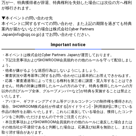
万が一、特典獲得者が辞退、特典権利を失効した場合には次位の方へ権利
が移行されます。
▼本イベントの問い合わせ先
本イベントに関するすべての問い合わせ、また上記の期限を過ぎても特典
案内が届かないなどの場合は株式会社Cyber Partners
Japan(info@cpj.co.jp)までお問い合わせください。
Important notice
・本イベントは株式会社Cyber Partners Japanが運営しております。

・下記注意事項およびSHOWROOM会員規約その他のルールを守って配信しまし
ょう。

・他者が嫌がるような迷惑行為はしないようにしましょう。

・審査状況や選考基準に関するお問い合わせには基本的にお答えできかねます。

・応募・審査通過等によって生じる権利を第三者に譲渡・質入等することはでき
ません。特典の対象は獲得したルームの方のみです。特典を獲得したルームの方
以外の方(グループ全体、グループメンバーなど)が特典を実施することは禁止と
いたします。

・アバター、ギフティングアイテム等デジタルコンテンツの制作権を獲得された
場合、SHOWROOM株式会社が作成する[ガイドライン]・[利用規約]に準じている
作品の制作をお願いいたします。これらに違反している場合は、獲得したコンテ
ンツをご利用いただけませんので十分ご注意ください。

・本注意事項およびSHOWROOM会員規約その他のルールに違反した場合または
その他当社が不適切であると判断した場合は、応募及び結果を無効とし、または
取り消す場合があります。
