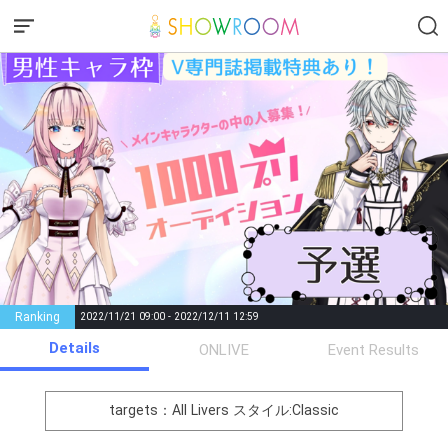
Ranking
2022/11/21 09:00 - 2022/12/11 12:59
Details
Gifting
Comments
ONLIVE
Event Results
Throw gifts to the stage and join
You can post comments. Please
the live performance.
refrain from posting comments
targets：All Livers
スタイル:Classic
First, try throwing free Stars
that may offend performers or
(once a day)! You can also charge
other users.