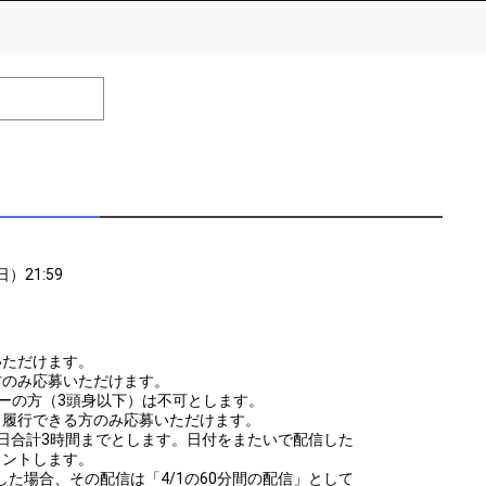
number of positions
Remarks
remaining
efrain from posting comments that may offend performers or
日）21:59
いただけます。
方のみ応募いただけます。
ーの方（3頭身以下）は不可とします。
く履行できる方のみ応募いただけます。
日合計3時間までとします。日付をまたいで配信した
ウントします。
5にて配信した場合、その配信は「4/1の60分間の配信」として