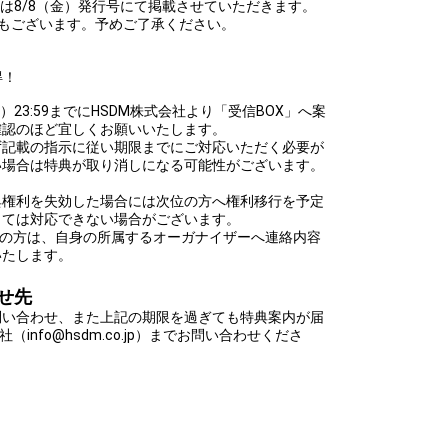
しくは8/8（金）発行号にて掲載させていただきます。
もございます。予めご了承ください。
得！
火）23:59までにHSDM株式会社より「受信BOX」へ案
確認のほど宜しくお願いいたします。
ず記載の指示に従い期限までにご対応いただく必要が
い場合は特典が取り消しになる可能性がございます。
典権利を失効した場合には次位の方へ権利移行を予定
っては対応できない場合がございます。
ントの方は、自身の所属するオーガナイザーへ連絡内容
いたします。
せ先
問い合わせ、また上記の期限を過ぎても特典案内が届
info@hsdm.co.jp）までお問い合わせくださ