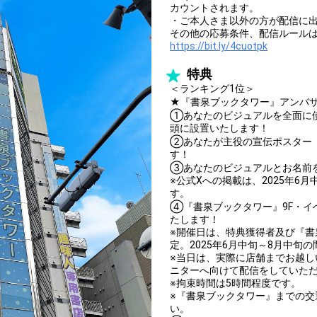
カウントされます。
・ご本人さま以外の方が配信に
その他の応募条件、配信ルール
https://bit.ly/4cuotpk
特典
＜ランキング1位＞
★『書泉ブックタワー』アンバ
①あなたのビジュアルを全面に使用
頭に設置いたします！
②あなたが主役の宣伝ポスター（
す！
③あなたのビジュアルとお名前
※公式Xへの掲載は、2025年6
す。
④『書泉ブックタワー』9F・イ
たします！
※開催日は、特典獲得者及び『
定。2025年6月中旬～8月中旬
※当日は、実際に店舗までお越
ニターへ向けて配信をしていた
※拘束時間は5時間程度です。
※『書泉ブックタワー』までの交
い。