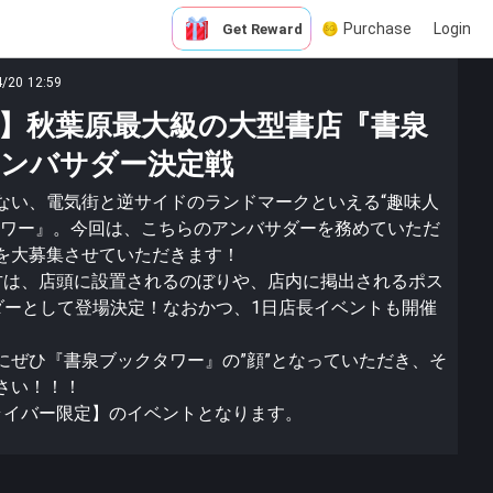
Purchase
Login
Get Reward
4/20 12:59
】秋葉原最大級の大型書店『書泉
ンバサダー決定戦
ない、電気街と逆サイドのランドマークといえる“趣味人
タワー』。今回は、こちらのアンバサダーを務めていただ
を大募集させていただきます！
方は、店頭に設置されるのぼりや、店内に掲出されるポス
ダーとして登場決定！なおかつ、1日店長イベントも開催
にぜひ『書泉ブックタワー』の”顔”となっていただき、そ
さい！！！