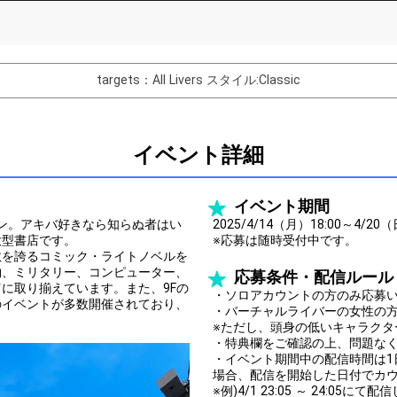
List of Goal
targets：All Livers
スタイル:Classic
バター制作権獲得！
Comments
イベント詳細
You can post comments. Please r
e Show Gold to purchase gifts
other users.
イベント期間
performer(s), the performer's
プン。アキバ好きなら知らぬ者はい
2025/4/14（月）18:00～4/20（
大型書店です。
※応募は随時受付中です。
数を誇るコミック・ライトノベルを
物、ミリタリー、コンピューター、
応募条件・配信ルール
に取り揃えています。また、9Fの
・ソロアカウントの方のみ応募
のイベントが多数開催されており、
・バーチャルライバーの女性の
Close
。
※ただし、頭身の低いキャラクタ
・特典欄をご確認の上、問題な
・イベント期間中の配信時間は1
場合、配信を開始した日付でカ
※例)4/1 23:05 ～ 24:0