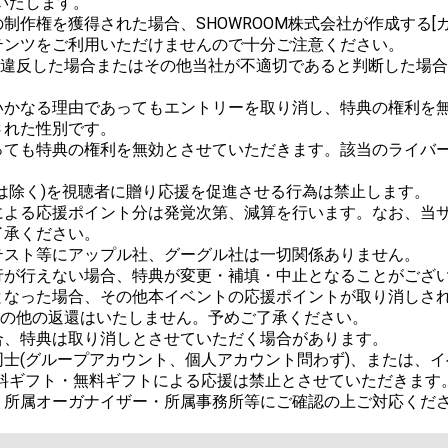
たします。

作権を獲得された場合、SHOWROOM株式会社が作成する[ガ
ンツをご利用いただけませんので十分ご注意ください。

ルに違反した場合またはその他当社が不適切であると判断した場
かなる理由であってもエントリーを取り消し、特典の権利を無
れた性別です。

っても特典の権利を無効とさせていただきます。該当のライバ
は除く)を視聴者に贈り応援を促進させる行為は禁止します。

による応援ポイント分は発覚次第、減算を行います。なお、当
承ください。

スト等にアップル社、グーグル社は一切関係ありません。

が行えない場合、特典が変更・補填・中止となることがござい
なった場合、その他本イベントの応援ポイントが取り消しされた
金その他の返還はいたしません。予めご了承ください。

、特典は取り消しとさせていただく場合があります。

士(グループアカウント、個人アカウント問わず)、または、イ
料ギフト・無料ギフトによる応援は禁止とさせていただきます。