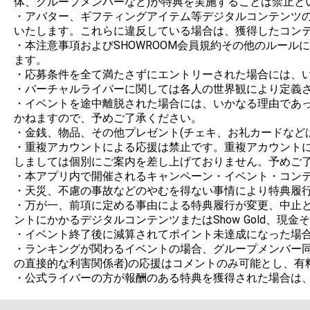
体、グループメンバーなど)が特典を実施することは禁止とい
・アバター、ギフティングアイテム等デジタルコンテンツの制
いたします。これらに違反している場合は、獲得したコンテ
・本注意事項およびSHOWROOM会員規約その他のルー
ます。

・応募条件を全て満たさずにエントリーされた場合には、い
・バーチャルライバーに関しては各人の世界観により定義さ
・イベントを途中離脱された場合には、いかなる理由であ
かねますので、予めご了承ください。

・金銭、物品、その他プレゼント(チェキ、お礼カードなど
・重複アカウントによる応援は禁止です。重複アカウント
しましては個別にご案内を差し上げておりません。予めご了
・本アプリ内で開催されるキャンペーン・イベント・コンテ
・天災、不慮の事故などのやむを得ない事情により特典履行
・万が一、前項に定める事由による特典履行が変更、中止と
ントにかかるデジタルコンテンツまたはShow Gold、現
・イベント終了後に減算されてポイント未達成になった場合
・ランキングが関わるイベントの場合、グループメンバー同
の直接的な利害関係者)の応援はコメントのみ可能とし、有