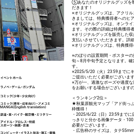
⑤あなたのオリジナルグッズを
だきます！
※オリジナルグッズは、アクリ
きましては、特典獲得者へのヒ
※オリジナルグッズは、オンラ
ます。その際の詳細は特典獲得
※オリジナルグッズを販売した
支払いさせていただきます。詳
※オリジナルグッズは、特典獲得
※のぼりの設置期間・ポスターの
旬～8月中旬予定となります。確
す。
※2025/5/20（火）23:59
ご提出いただく必要がございま
※万が一、過激なポーズや過度
をお願いする場合がございます
＜ランキング2位＞
★秋葉原観光マップ「アド街っぷ
枠獲得！
・2025/6/22（日）23:59
っきりと分かる画像データ・10
必要がございます。
・広告枠のサイズは、タテ55mm