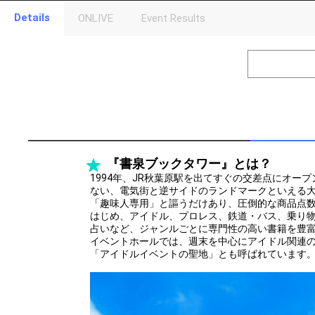
Details
ONLIVE
Event Results
Level
Points
1
0
Event Begins!
2
300000
オリジナルア
Gifting
Throw gifts to the stage and join the live performance.
First, try throwing free Stars (once a day)! You can also charg
『書泉ブックタワー』とは？
(available from 1 JPY)! When you continue to send gifts to the 
popularity ranking and your ranking go up.
1994年、JR秋葉原駅を出てすぐの交差点にオー
To cheer on performers, you can send them gifts.
ない、電気街と逆サイドのランドマークといえる
To send performers paid items, you must use Show Gold.
「趣味人専用」と謳うだけあり、圧倒的な商品点
はじめ、アイドル、プロレス、鉄道・バス、乗り
占いなど、ジャンルごとに専門性の高い書籍を豊富
イベントホールでは、週末を中心にアイドル関連
「アイドルイベントの聖地」とも呼ばれています