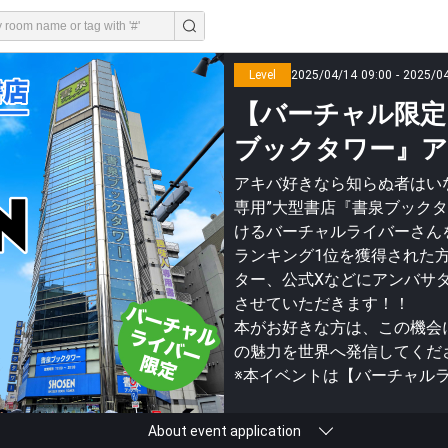
Level
2025/04/14 09:00 - 2025/0
【バーチャル限定
ブックタワー』ア
アキバ好きなら知らぬ者はい
専用”大型書店『書泉ブック
けるバーチャルライバーさん
ランキング1位を獲得された
ター、公式Xなどにアンバサ
させていただきます！！
本がお好きな方は、この機会
の魅力を世界へ発信してくだ
About event application