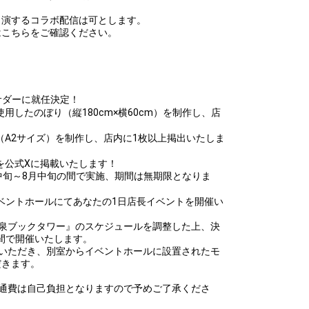
出演するコラボ配信は可とします。
はこちらをご確認ください。
サダーに就任決定！
したのぼり（縦180cm×横60cm）を制作し、店
A2サイズ）を制作し、店内に1枚以上掲出いたしま
を公式Xに掲載いたします！
月中旬～8月中旬の間で実施、期間は無期限となりま
ベントホールにてあなたの1日店長イベントを開催い
書泉ブックタワー』のスケジュールを調整した上、決
の間で開催いたします。
しいただき、別室からイベントホールに設置されたモ
だきます。
通費は自己負担となりますので予めご了承くださ