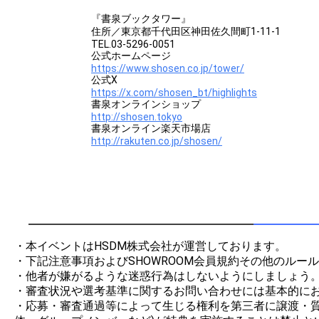
『書泉ブックタワー』
住所／東京都千代田区神田佐久間町1-11-1
TEL.03-5296-0051
公式ホームページ
https://www.shosen.co.jp/tower/
公式X
https://x.com/shosen_bt/highlights
書泉オンラインショップ
http://shosen.tokyo
書泉オンライン楽天市場店
http://rakuten.co.jp/shosen/
・本イベントはHSDM株式会社が運営しております。

・下記注意事項およびSHOWROOM会員規約その他のルー
・他者が嫌がるような迷惑行為はしないようにしましょう。
・審査状況や選考基準に関するお問い合わせには基本的にお
・応募・審査通過等によって生じる権利を第三者に譲渡・