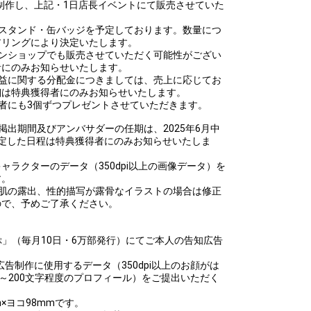
制作し、上記・1日店長イベントにて販売させていた
ルスタンド・缶バッジを予定しております。数量につ
アリングにより決定いたします。
インショップでも販売させていただく可能性がござい
者にのみお知らせいたします。
収益に関する分配金につきましては、売上に応じてお
細は特典獲得者にのみお知らせいたします。
者にも3個ずつプレゼントさせていただきます。
掲出期間及びアンバサダーの任期は、2025年6月中
定した日程は特典獲得者にのみお知らせいたしま
までにキャラクターのデータ（350dpi以上の画像データ）を
す。
な肌の露出、性的描写が露骨なイラストの場合は修正
ので、予めご了承ください。
」（毎月10日・6万部発行）にてご本人の告知広告
までに広告制作に使用するデータ（350dpi以上のお顔がは
0～200文字程度のプロフィール）をご提出いただく
×ヨコ98mmです。