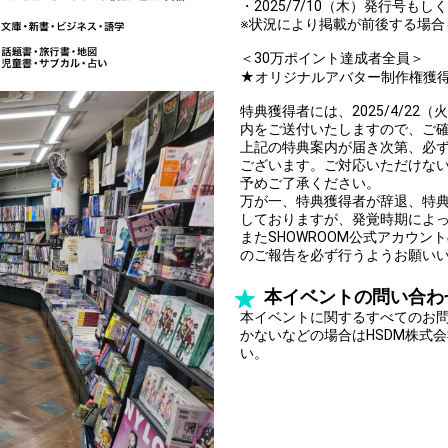
・2025/7/10（木）発行号も
※状況により掲載が前後する場合
＜30万ポイント達成者全員＞
★オリジナルアバター制作権獲
特典獲得者には、2025/4/22（
内をご送付いたしますので、ご
上記の特典案内が届き次第、必
ございます。ご対応いただけな
予めご了承ください。
万が一、特典獲得者が辞退、特
しておりますが、発覚時期によ
またSHOWROOM公式アカウ
のご報告を必ず行うようお願い
本イベントの問い合わ
本イベントに関するすべてのお
かないなどの場合はHSDM株式会社（
い。