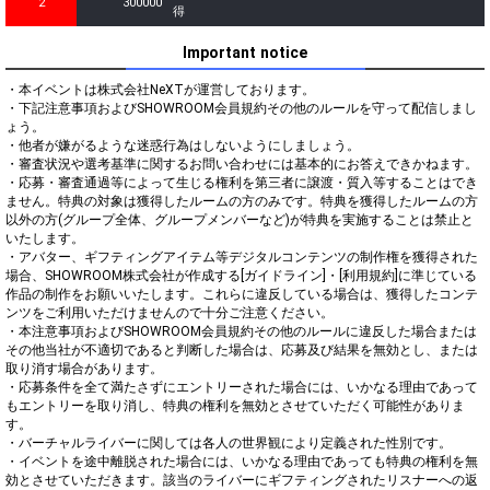
2
300000
得
Important notice
・本イベントは株式会社NeXTが運営しております。

・下記注意事項およびSHOWROOM会員規約その他のルールを守って配信しまし
ょう。

・他者が嫌がるような迷惑行為はしないようにしましょう。

・審査状況や選考基準に関するお問い合わせには基本的にお答えできかねます。

・応募・審査通過等によって生じる権利を第三者に譲渡・質入等することはでき
ません。特典の対象は獲得したルームの方のみです。特典を獲得したルームの方
以外の方(グループ全体、グループメンバーなど)が特典を実施することは禁止と
いたします。

・アバター、ギフティングアイテム等デジタルコンテンツの制作権を獲得された
場合、SHOWROOM株式会社が作成する[ガイドライン]・[利用規約]に準じている
作品の制作をお願いいたします。これらに違反している場合は、獲得したコンテ
ンツをご利用いただけませんので十分ご注意ください。

・本注意事項およびSHOWROOM会員規約その他のルールに違反した場合または
その他当社が不適切であると判断した場合は、応募及び結果を無効とし、または
取り消す場合があります。

・応募条件を全て満たさずにエントリーされた場合には、いかなる理由であって
もエントリーを取り消し、特典の権利を無効とさせていただく可能性がありま
す。

・バーチャルライバーに関しては各人の世界観により定義された性別です。

・イベントを途中離脱された場合には、いかなる理由であっても特典の権利を無
効とさせていただきます。該当のライバーにギフティングされたリスナーへの返