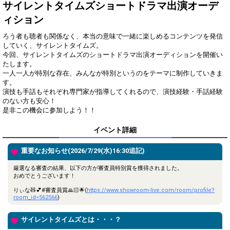
得
サイレントタイムズショートドラマ出演オーデ
ィション
Gifting
Comments
ろう者も聴者も関係なく、本当の意味で一緒に楽しめるコンテンツを発信
Throw gifts to the stage and join
You can post comments. Please
していく、サイレントタイムズ。
the live performance.
refrain from posting comments
今回、サイレントタイムズのショートドラマ出演オーディションを開催い
First, try throwing free Stars
that may offend performers or
たします。
(once a day)! You can also charge
other users.
一人一人が特別な存在、みんなが特別というのをテーマに制作していきま
Show Gold to purchase gifts
す。
(available from 1 JPY)! When you
演技も手話もそれぞれ専門家が指導してくれるので、演技経験・手話経験
continue to send gifts to the
のない方も安心！
performer(s), the performer's
popularity ranking and your
是非この機会に参加しよう！！
ranking go up.
To cheer on performers, you can
イベント詳細
send them gifts.
To send performers paid items,
重要なお知らせ(2026/7/29(水)16:30追記)
you must use Show Gold.
厳選なる審査の結果、以下の方が審査員特別賞を獲得されました。
おめでとうございます！
Close
りぃな🧸💕#審査員賞🙏🏻🌟(
https://www.showroom-live.com/room/profile?
room_id=562566
)
サイレントタイムズとは・・・？