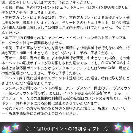
還、返金等もいたしかねますので、予めご了承ください。

・金銭、物品、その他プレゼント(チェキ、お礼カードは除く)を視聴者に贈り応
援を促進させる行為は禁止します。

・重複アカウントによる応援は禁止です。重複アカウントによる応援ポイント分
は発覚次第、減算を行います。なお、当サービスのセキュリティ上、対応や減算
の仕組みの詳細に関しましては個別にご案内を差し上げておりません。予めご了
承ください。

・本アプリ内で開催されるキャンペーン・イベント・コンテスト等にアップル
社、グーグル社は一切関係ありません。

・天災、不慮の事故などのやむを得ない事情により特典履行が行えない場合、特
典が変更・補填・中止となることがございます。予めご了承ください。

・万が一、前項に定める事由による特典履行が変更、中止となった場合、その他
本イベントの応援ポイントが取り消しされた場合であっても、SHOWROOM株式
会社は当該応援ポイントにかかるデジタルコンテンツまたはShow Gold、現金そ
の他の返還はいたしません。予めご了承ください。

・イベント終了後に減算されてポイント未達成になった場合、特典は取り消しと
させていただく場合があります。

・ランキングが関わるイベントの場合、グループメンバー同士(グループアカウン
ト、個人アカウント問わず)、または、イベント参加者の関係者(マネージャー・
プロデューサーなどの直接的な利害関係者)の応援はコメントのみ可能とし、有料
ギフト・無料ギフトによる応援は禁止とさせていただきます。

・公式ライバーの方が報酬のある特典を獲得された場合は、所属オーガナイザ