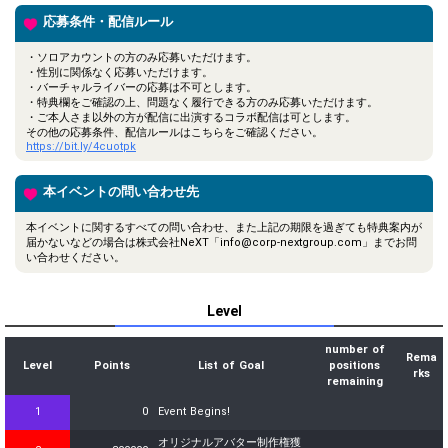
応募条件・配信ルール
・ソロアカウントの方のみ応募いただけます。
・性別に関係なく応募いただけます。
・バーチャルライバーの応募は不可とします。
・特典欄をご確認の上、問題なく履行できる方のみ応募いただけます。
・ご本人さま以外の方が配信に出演するコラボ配信は可とします。
その他の応募条件、配信ルールはこちらをご確認ください。
https://bit.ly/4cuotpk
本イベントの問い合わせ先
本イベントに関するすべての問い合わせ、また上記の期限を過ぎても特典案内が
届かないなどの場合は株式会社NeXT「info@corp-nextgroup.com」までお問
い合わせください。
Level
number of
Rema
Level
Points
List of Goal
positions
rks
remaining
1
0
Event Begins!
オリジナルアバター制作権獲