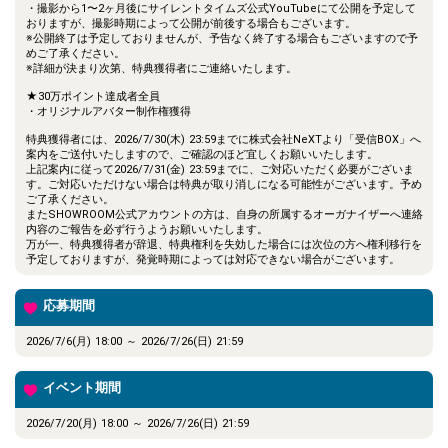
・撮影から1〜2ヶ月後にサイレントタイムズ公式YouTubeにて公開を予定して
おりますが、撮影時期によって公開が前後する場合もございます。
※公開終了は予定しておりませんが、予告なく終了する場合もございますので予
めご了承ください。
※詳細が決まり次第、特典獲得者にご連絡いたします。
★30万ポイント達成者全員
・オリジナルアバター制作権獲得
特典獲得者には、2026/7/30(木) 23:59までに株式会社NeXTより「受信BOX」へ
案内をご送付いたしますので、ご確認のほど宜しくお願いいたします。
上記案内に従って2026/7/31(金) 23:59までに、ご対応いただく必要がございま
す。ご対応いただけない場合は特典が取り消しになる可能性がございます。予め
ご了承ください。
またSHOWROOM公式アカウントの方は、自身の所属するオーガナイザーへ連絡
内容のご報告を必ず行うようお願いいたします。
万が一、特典獲得者が辞退、特典権利を失効した場合には次位の方へ権利移行を
予定しておりますが、発覚時期によっては対応できない場合がございます。
応募期間
2026/7/6(月) 18:00 ～ 2026/7/26(日) 21:59
イベント期間
2026/7/20(月) 18:00 ～ 2026/7/26(日) 21:59