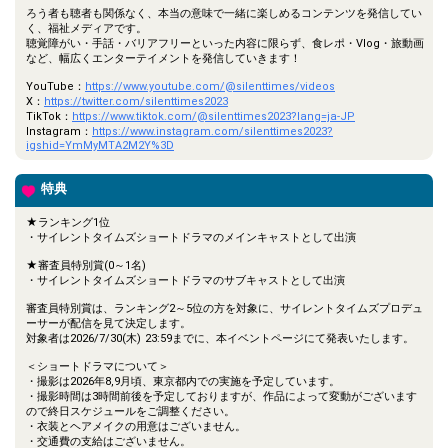
ろう者も聴者も関係なく、本当の意味で一緒に楽しめるコンテンツを発信してい
く、福祉メディアです。
聴覚障がい・手話・バリアフリーといった内容に限らず、食レポ・Vlog・旅動画
など、幅広くエンターテイメントを発信していきます！
YouTube：
https://www.youtube.com/@silenttimes/videos
X：
https://twitter.com/silenttimes2023
TikTok：
https://www.tiktok.com/@silenttimes2023?lang=ja-JP
Instagram：
https://www.instagram.com/silenttimes2023?
igshid=YmMyMTA2M2Y%3D
特典
★ランキング1位
・サイレントタイムズショートドラマのメインキャストとして出演
★審査員特別賞(0～1名)
・サイレントタイムズショートドラマのサブキャストとして出演
審査員特別賞は、ランキング2～5位の方を対象に、サイレントタイムズプロデュ
ーサーが配信を見て決定します。
対象者は2026/7/30(木) 23:59までに、本イベントページにて発表いたします。
＜ショートドラマについて＞
・撮影は2026年8,9月頃、東京都内での実施を予定しています。
・撮影時間は3時間前後を予定しておりますが、作品によって変動がございます
ので終日スケジュールをご調整ください。
・衣装とヘアメイクの用意はございません。
・交通費の支給はございません。