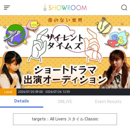
Level
2026/07/20 09:00 - 2026/07/26 12:59
number of
Details
ONLIVE
Event Results
Rema
Level
Points
List of Goal
positions
rks
remaining
1
0
Event Begins!
targets：All Livers
スタイル:Classic
オリジナルアバター制作権獲
2
300000