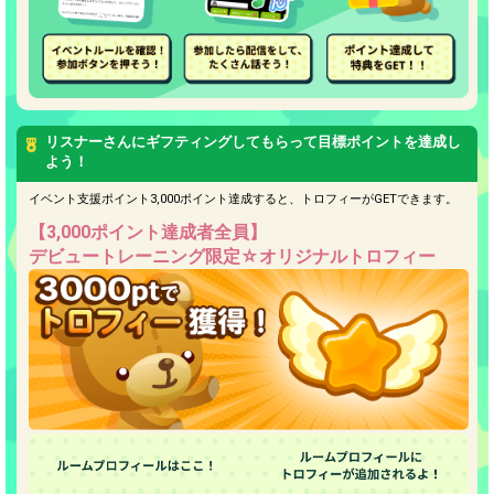
the live performance.
refrain from posting comments
First, try throwing free Stars
that may offend performers or
(once a day)! You can also charge
other users.
Show Gold to purchase gifts
(available from 1 JPY)! When you
continue to send gifts to the
performer(s), the performer's
popularity ranking and your
リスナーさんにギフティングしてもらって目標ポイントを達成し
ranking go up.
よう！
To cheer on performers, you can
send them gifts.
イベント支援ポイント3,000ポイント達成すると、トロフィーがGETできます。
To send performers paid items,
you must use Show Gold.
【3,000ポイント達成者全員】
デビュートレーニング限定☆オリジナルトロフィー
Close