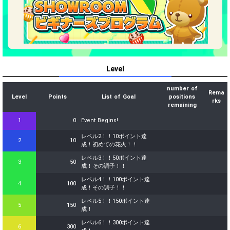
Level
number of
Rema
Level
Points
List of Goal
positions
rks
remaining
1
0
Event Begins!
レベル2！！10ポイント達
2
10
成！初めての花火！！
レベル3！！50ポイント達
3
50
成！その調子！！
レベル4！！100ポイント達
4
100
成！その調子！！
レベル5！！150ポイント達
5
150
成！
レベル6！！300ポイント達
6
300