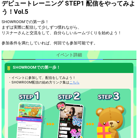
成！初めての花火！！
デビュートレーニング STEP1 配信をやってみよ
レベル3！！50ポイント達
う！Vol.5
3
50
成！その調子！！
SHOWROOMでの第一歩！
レベル4！！100ポイント達
4
100
成！その調子！！
まずは実際に配信して少しずつ慣れながら、
リスナーさんと交流をして、自分らしいルームづくりを始めよう！
レベル5！！150ポイント達
5
150
成！
参加条件を満たしていれば、何回でも参加可能です。
レベル6！！300ポイント達
6
300
成！
イベント詳細
レベル7！！500ポイント達
7
500
成！
SHOWROOMでの第一歩！
レベル8！！1000ポイント達
8
1000
・イベントに参加して、配信をしてみよう！
成！
・SHOWROOM配信の始め方リンク集は
こちら
レベル9！！2000ポイント達
9
2000
成！特典まで後少し！！
レベル10！！3000ポイント達
10
3000
成！オリジナルトロフィー
GET！！
Gifting
Comments
Throw gifts to the stage and join
You can post comments. Please