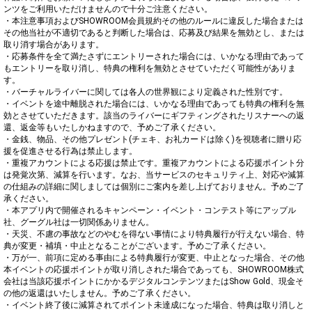
ンツをご利用いただけませんので十分ご注意ください。

・本注意事項およびSHOWROOM会員規約その他のルールに違反した場合または
その他当社が不適切であると判断した場合は、応募及び結果を無効とし、または
取り消す場合があります。

・応募条件を全て満たさずにエントリーされた場合には、いかなる理由であって
もエントリーを取り消し、特典の権利を無効とさせていただく可能性がありま
す。

・バーチャルライバーに関しては各人の世界観により定義された性別です。

・イベントを途中離脱された場合には、いかなる理由であっても特典の権利を無
効とさせていただきます。該当のライバーにギフティングされたリスナーへの返
還、返金等もいたしかねますので、予めご了承ください。

・金銭、物品、その他プレゼント(チェキ、お礼カードは除く)を視聴者に贈り応
援を促進させる行為は禁止します。

・重複アカウントによる応援は禁止です。重複アカウントによる応援ポイント分
は発覚次第、減算を行います。なお、当サービスのセキュリティ上、対応や減算
の仕組みの詳細に関しましては個別にご案内を差し上げておりません。予めご了
承ください。

・本アプリ内で開催されるキャンペーン・イベント・コンテスト等にアップル
社、グーグル社は一切関係ありません。

・天災、不慮の事故などのやむを得ない事情により特典履行が行えない場合、特
典が変更・補填・中止となることがございます。予めご了承ください。

・万が一、前項に定める事由による特典履行が変更、中止となった場合、その他
本イベントの応援ポイントが取り消しされた場合であっても、SHOWROOM株式
会社は当該応援ポイントにかかるデジタルコンテンツまたはShow Gold、現金そ
の他の返還はいたしません。予めご了承ください。

・イベント終了後に減算されてポイント未達成になった場合、特典は取り消しと