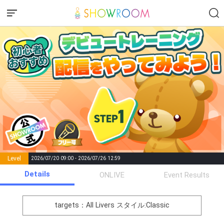
Level
2026/07/20 09:00 - 2026/07/26 12:59
number of
Details
ONLIVE
Event Results
Rema
Level
Points
List of Goal
positions
rks
remaining
1
0
Event Begins!
targets：All Livers
スタイル:Classic
レベル2！！10ポイント達
2
10