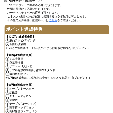
応募条件・配信ルール
12
120000
な家電をみんなで妄想します
・ソロアカウントの方のみ応募いただけます。
♪
・性別に関係なく応募いただけます。
・バーチャルライバーの応募は可とします。
盛れている自撮り画像をファ
・ご本人さま以外の方が配信に出演するコラボ配信は可とします。
13
180000
ンルームにアップしよう！
・その他の応募条件、配信ルールは
こちら
をご確認ください。
イベント貢献ランキング上位
14
240000
ポイント達成特典
3名にお礼をしよう！
もうすぐオリジナルアバター
【120万pt達成者全員】
15
270000
制作権GET！みんなにアバタ
①液晶テレビ(24インチ)
ー案を発表しよう！
②全自動洗濯機
※120万pt達成者は、上記2点の中からお好きな商品を1点プレゼント！
オリジナルアバター制作権獲
16
300000
全員
得！
【90万pt達成者全員】
①ミニ冷蔵庫
改めてカメラの位置などを工
②空気清浄機
17
420000
夫してみよう（盛れる位置を
③ソファー(2人掛け)
見つけよう）
④リアル背景布3種類と背景布スタンド
⑤撮影用照明セット
60万pt達成特典GET！！どの
※90万pt達成者は、上記5点の中からお好きな商品を1点プレゼント！
18
600000
特典を選ぶかみんなで決めよ
全員
う！
【60万pt達成者全員】
①オーブントースター
90万pt達成特典GET！！どの
②炊飯器
19
900000
特典を選ぶかみんなで決めよ
全員
③スチームアイロン
う！
④掃除機
⑤テーブル(ロータイプ)
120万pt達成特典GET！！どの
⑥高音質ヘッドフォン
20
1200000
特典を選ぶかみんなで決めよ
全員
⑦高解像度ウェブカメラ
う！