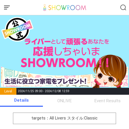
Level
2024/11/25 09:00 - 2024/12/08 12:59
number of
Details
ONLIVE
Event Results
Rema
Level
Points
List of Goal
positions
rks
remaining
1
0
Event Begins!
targets：All Livers
スタイル:Classic
まずは元気よく自己紹介をし