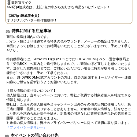
⑧高音質マイク
※60万pt達成者は、上記8点の中からお好きな商品を1点プレゼント！
Gifting
Comments
【30万pt達成者全員】
オリジナルアバター制作権獲得！
Throw gifts to the stage and join
You can post comments. Please
the live performance.
refrain from posting comments
特典に関する注意事項
First, try throwing free Stars
that may offend performers or
商品の発送は国内のみです。
(once a day)! You can also charge
other users.
ポイント数により獲得できる特典の色やブランド、メーカーの指定はできません。
Show Gold to purchase gifts
商品によってお渡しまでにお時間をいただくことがございますので、予めご了承く
(available from 1 JPY)! When you
ださい。
continue to send gifts to the
特典獲得者には、2024/12/11(水)23:59までにSHOWROOMイベント運営事務局よ
performer(s), the performer's
り「受信BOX」へ案内をご送付致しますので、ご確認のほど宜しくお願いいたしま
popularity ranking and your
す。送付した案内期日までに、ご対応いただけない場合は特典が取り消しになる可
ranking go up.
能性がございます。予めご了承ください。
To cheer on performers, you can
また、SHOWROOM公式アカウントの方は、自身の所属するオーガナイザーへ連絡
send them gifts.
内容のご報告を必ず行うようお願いいたします。
To send performers paid items,
you must use Show Gold.
【個人情報の取り扱いについて】
個人情報とは、当キャンペーンにおいて、弊社が取得する対象者個人を特定できる
情報を指します。
弊社は、これらの個人情報を当キャンペーン以外のその他の目的に使用したり、第
三者に開示・提供したりすることはありません。対象者の個人情報を、法令などに
Close
より開示を求められた場合を除き、対象者の同意なしに業務委託先以外の第三者に
開示、提供することはありません。
対象者の個人情報は、弊社のプライバシーポリシーに従って適切に取り扱います。
『プライバシーポリシー』
本イベントの問い合わせ先