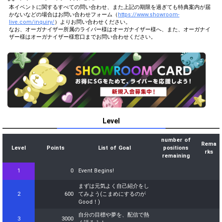
本イベントに関するすべての問い合わせ、また上記の期限を過ぎても特典案内が届
かないなどの場合はお問い合わせフォーム（
https://www.showroom-
live.com/inquiry/
）よりお問い合わせください。
なお、オーガナイザー所属のライバー様はオーガナイザー様へ、また、オーガナイ
ザー様はオーガナイザー様窓口までお問い合わせください。
Level
number of
Rema
Level
Points
List of Goal
positions
rks
remaining
1
0
Event Begins!
まずは元気よく自己紹介をし
2
600
てみよう(こまめにするのが
Good！)
自分の目標や夢を、配信で熱
3
3000