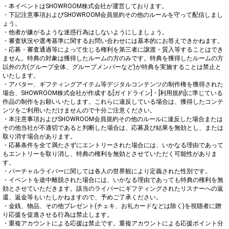
・本イベントはSHOWROOM株式会社が運営しております。

・下記注意事項およびSHOWROOM会員規約その他のルールを守って配信しまし
ょう。

・他者が嫌がるような迷惑行為はしないようにしましょう。

・審査状況や選考基準に関するお問い合わせには基本的にお答えできかねます。

・応募・審査通過等によって生じる権利を第三者に譲渡・質入等することはでき
ません。特典の対象は獲得したルームの方のみです。特典を獲得したルームの方
以外の方(グループ全体、グループメンバーなど)が特典を実施することは禁止と
いたします。

・アバター、ギフティングアイテム等デジタルコンテンツの制作権を獲得された
場合、SHOWROOM株式会社が作成する[ガイドライン]・[利用規約]に準じている
作品の制作をお願いいたします。これらに違反している場合は、獲得したコンテ
ンツをご利用いただけませんので十分ご注意ください。

・本注意事項およびSHOWROOM会員規約その他のルールに違反した場合または
その他当社が不適切であると判断した場合は、応募及び結果を無効とし、または
取り消す場合があります。

・応募条件を全て満たさずにエントリーされた場合には、いかなる理由であって
もエントリーを取り消し、特典の権利を無効とさせていただく可能性がありま
す。

・バーチャルライバーに関しては各人の世界観により定義された性別です。

・イベントを途中離脱された場合には、いかなる理由であっても特典の権利を無
効とさせていただきます。該当のライバーにギフティングされたリスナーへの返
還、返金等もいたしかねますので、予めご了承ください。

・金銭、物品、その他プレゼント(チェキ、お礼カードなどは除く)を視聴者に贈
り応援を促進させる行為は禁止します。

・重複アカウントによる応援は禁止です。重複アカウントによる応援ポイント分