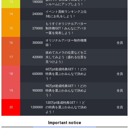
13
180000
ンルームにアップしよう！
イベント貢献ランキング上位
14
240000
3名にお礼をしよう！
もうすぐオリジナルアバター
15
270000
制作権GET！みんなにアバタ
ー案を発表しよう！
オリジナルアバター制作権獲
16
300000
全員
得！
改めてカメラの位置などを工
17
420000
夫してみよう（盛れる位置を
見つけよう）
60万pt達成特典GET！！どの
18
600000
特典を選ぶかみんなで決めよ
全員
う！
90万pt達成特典GET！！どの
19
900000
特典を選ぶかみんなで決めよ
全員
う！
120万pt達成特典GET！！ど
20
1200000
の特典を選ぶかみんなで決め
全員
よう！
Important notice