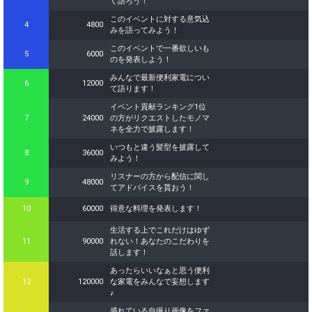
く語ろう！
このイベントに対する意気込
4
4800
みを語ってみよう！
このイベントで一番欲しいも
5
6000
のを発表しよう！
みんなで最新便利家電につい
6
12000
て語ります！
イベント貢献ランキング1位
7
24000
の方がリクエストしたモノマ
ネを全力で披露します！
いつもと違う髪型を披露して
8
36000
みよう！
リスナーの方から配信に関し
9
48000
てアドバイスを貰おう！
10
60000
得意な料理を発表します！
生活する上でこれだけはゆず
11
90000
れない！あなたのこだわりを
話します！
あったらいいなぁと思う便利
12
120000
な家電をみんなで妄想します
♪
盛れている自撮り画像をファ