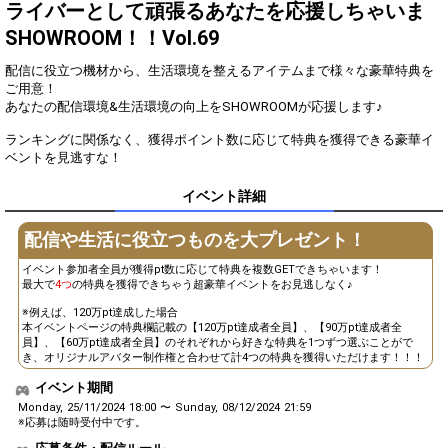
2
600
てみよう(こまめにするのが
ライバーとして頑張るあなたを応援しちゃいま
Good！)
SHOWROOM！！Vol.69
自分の目標や夢を、配信で熱
3
3000
く語ろう！
配信に役立つ機材から、生活環境を整えるアイテムまで様々な豪華特典を
このイベントに対する意気込
ご用意！
4
4800
みを語ってみよう！
あなたの配信環境&生活環境の向上をSHOWROOMが応援します♪
このイベントで一番欲しいも
5
6000
ランキングに関係なく、獲得ポイント数に応じて特典を獲得できる豪華イ
のを発表しよう！
ベントを見逃すな！
みんなで最新便利家電につい
6
12000
て語ります！
イベント詳細
イベント貢献ランキング1位
7
24000
の方がリクエストしたモノマ
配信や生活に役立つものを大プレゼント！
ネを全力で披露します！
イベント参加者全員が獲得pt数に応じて特典を複数GETできちゃいます！
いつもと違う髪型を披露して
8
36000
最大で
4つ
の特典を獲得できちゃう超豪華イベントをお見逃しなく♪
みよう！
※例えば、120万pt達成した場合
リスナーの方から配信に関し
9
48000
本イベントページの特典欄記載の【120万pt達成者全員】、【90万pt達成者全
てアドバイスを貰おう！
員】、【60万pt達成者全員】のそれぞれから好きな特典を1つずつ選ぶことがで
き、オリジナルアバター制作権と合わせて計4つの特典を獲得いただけます！！！
10
60000
得意な料理を発表します！
イベント期間
生活する上でこれだけはゆず
11
90000
れない！あなたのこだわりを
Monday, 25/11/2024 18:00 〜 Sunday, 08/12/2024 21:59
話します！
※応募は随時受付中です。
あったらいいなぁと思う便利