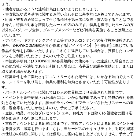
ょう。

・他者が嫌がるような迷惑行為はしないようにしましょう。

・審査状況や選考基準に関するお問い合わせには基本的にお答えできかねます。

・応募・審査通過等によって生じる権利を第三者に譲渡・質入等することはでき
ません。特典の対象は獲得したルームの方のみです。特典を獲得したルームの方
以外の方(グループ全体、グループメンバーなど)が特典を実施することは禁止と
いたします。

・アバター、ギフティングアイテム等デジタルコンテンツの制作権を獲得された
場合、SHOWROOM株式会社が作成する[ガイドライン]・[利用規約]に準じている
作品の制作をお願いいたします。これらに違反している場合は、獲得したコンテ
ンツをご利用いただけませんので十分ご注意ください。

・本注意事項およびSHOWROOM会員規約その他のルールに違反した場合または
その他当社が不適切であると判断した場合は、応募及び結果を無効とし、または
取り消す場合があります。

・応募条件を全て満たさずにエントリーされた場合には、いかなる理由であって
もエントリーを取り消し、特典の権利を無効とさせていただく可能性がありま
す。

・バーチャルライバーに関しては各人の世界観により定義された性別です。

・イベントを途中離脱された場合には、いかなる理由であっても特典の権利を無
効とさせていただきます。該当のライバーにギフティングされたリスナーへの返
還、返金等もいたしかねますので、予めご了承ください。

・金銭、物品、その他プレゼント(チェキ、お礼カードは除く)を視聴者に贈り応
援を促進させる行為は禁止します。

・重複アカウントによる応援は禁止です。重複アカウントによる応援ポイント分
は発覚次第、減算を行います。なお、当サービスのセキュリティ上、対応や減算
の仕組みの詳細に関しましては個別にご案内を差し上げておりません。予めご了