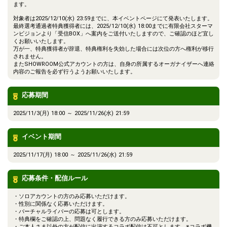
ます。
対象者は2025/12/10(水) 23:59までに、本イベントページにて発表いたします。
最終選考通過者特典獲得者には、2025/12/10(水) 18:00までに有限会社スターマ
ンビジョンより「受信BOX」へ案内をご送付いたしますので、ご確認のほど宜し
くお願いいたします。
万が一、特典獲得者が辞退、特典権利を失効した場合には次位の方へ権利が移行
されません。
またSHOWROOM公式アカウントの方は、自身の所属するオーガナイザーへ連絡
内容のご報告を必ず行うようお願いいたします。
応募期間
2025/11/3(月) 18:00 ～ 2025/11/26(水) 21:59
イベント期間
2025/11/17(月) 18:00 ～ 2025/11/26(水) 21:59
応募条件・配信ルール
・ソロアカウントの方のみ応募いただけます。
・性別に関係なく応募いただけます。
・バーチャルライバーの応募は可とします。
・特典欄をご確認の上、問題なく履行できる方のみ応募いただけます。
・ご本人さま以外の方が配信に出演するコラボ配信は不可とします。※コラボ機