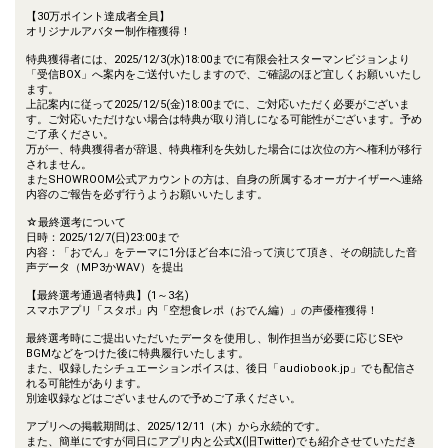
【30万ポイント達成者全員】
オリジナルアバター制作権獲得！
特典獲得者には、2025/12/3(水)18:00までに有限会社スターマンビジョンより
「受信BOX」へ案内をご送付いたしますので、ご確認のほど宜しくお願いいたし
ます。
上記案内に従って2025/12/5(金)18:00までに、ご対応いただく必要がございま
す。ご対応いただけない場合は特典が取り消しになる可能性がございます。予め
ご了承ください。
万が一、特典獲得者が辞退、特典権利を失効した場合には次位の方へ権利が移行
されません。
またSHOWROOM公式アカウントの方は、自身の所属するオーガナイザーへ連絡
内容のご報告を必ず行うようお願いいたします。
☆最終選考について
日時：2025/12/7(日)23:00まで
内容：「おでん」をテーマに1分ほど台本に沿って演じて頂き、その朗読した音
声データ（MP3かWAV）を提出
【最終選考通過者特典】(1～3名)
スマホアプリ「スタポ」内「空想食レポ（おでん編）」の声優権獲得！
最終選考時にご提出いただいたデータを使用し、制作担当が必要に応じSEや
BGMなどをつけた後に特典履行いたします。
また、収録したシチュエーションボイスは、後日「audiobook.jp」でも配信さ
れる可能性があります。
別途収録などはございませんので予めご了承ください。
アプリへの掲載期間は、2025/12/11（木）から永続的です。
また、簡単にですが同日にアプリ内と公式X(旧Twitter)でも紹介させていただき