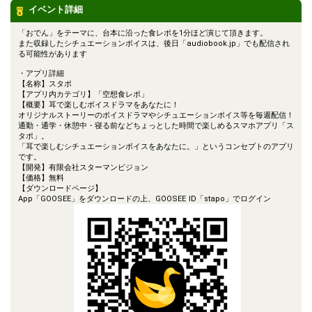
イベント詳細
「おでん」をテーマに、台本に沿った食レポを1分ほど演じて頂きます。
また収録したシチュエーションボイスは、後日「audiobook.jp」でも配信され
る可能性があります
・アプリ詳細
【名称】スタポ
【アプリ内カテゴリ】「空想食レポ」
【概要】耳で楽しむボイスドラマをあなたに！
オリジナルストーリーのボイスドラマやシチュエーションボイス等を毎週配信！
通勤・通学・休憩中・寝る前などちょっとした時間で楽しめるスマホアプリ「ス
タポ」。
「耳で楽しむシチュエーションボイスをあなたに。」というコンセプトのアプリ
です。
【開発】有限会社スターマンビジョン
【価格】無料
【ダウンロードページ】
App「GOOSEE」をダウンロードの上、GOOSEE ID「stapo」でログイン