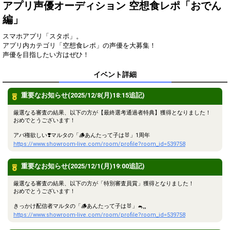
得！
アプリ声優オーディション 空想食レポ「おでん
編」
Gifting
Comments
スマホアプリ「スタポ」。
Throw gifts to the stage and join
You can post comments. Please
アプリ内カテゴリ「空想食レポ」の声優を大募集！
the live performance.
refrain from posting comments
声優を目指したい方はぜひ！
First, try throwing free Stars
that may offend performers or
(once a day)! You can also charge
other users.
イベント詳細
Show Gold to purchase gifts
(available from 1 JPY)! When you
continue to send gifts to the
重要なお知らせ(2025/12/8(月)18:15追記)
performer(s), the performer's
popularity ranking and your
厳選なる審査の結果、以下の方が【最終選考通過者特典】獲得となりました！
ranking go up.
おめでとうございます！
To cheer on performers, you can
send them gifts.
アバ権欲しい❣️マルタの「🪵あんたって子は🐰」1周年
To send performers paid items,
https://www.showroom-live.com/room/profile?room_id=539758
you must use Show Gold.
重要なお知らせ(2025/12/1(月)19:00追記)
厳選なる審査の結果、以下の方が「特別審査員賞」獲得となりました！
Close
おめでとうございます！
きっかけ配信者マルタの「🪵あんたって子は🐰」🐁⸒⸒
https://www.showroom-live.com/room/profile?room_id=539758