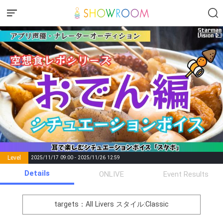
Level
2025/11/17 09:00 - 2025/11/26 12:59
number of
Details
ONLIVE
Event Results
Rema
Level
Points
List of Goal
positions
rks
remaining
1
0
Event Begins!
targets：All Livers
スタイル:Classic
オリジナルアバター制作権獲
2
300000