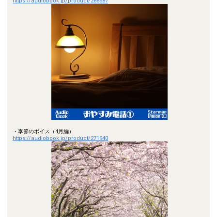
https://audiobook.jp/product/268587
・季節のボイス（4月編）
https://audiobook.jp/product/271940