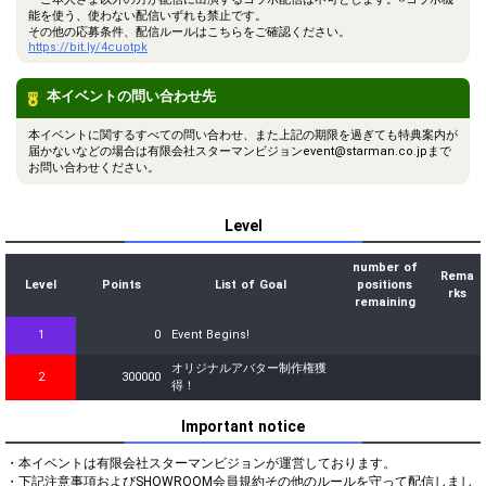
能を使う、使わない配信いずれも禁止です。
その他の応募条件、配信ルールはこちらをご確認ください。
https://bit.ly/4cuotpk
本イベントの問い合わせ先
本イベントに関するすべての問い合わせ、また上記の期限を過ぎても特典案内が
届かないなどの場合は有限会社スターマンビジョンevent@starman.co.jpまで
お問い合わせください。
Level
number of
Rema
Level
Points
List of Goal
positions
rks
remaining
1
0
Event Begins!
オリジナルアバター制作権獲
2
300000
得！
Important notice
・本イベントは有限会社スターマンビジョンが運営しております。

・下記注意事項およびSHOWROOM会員規約その他のルールを守って配信しまし