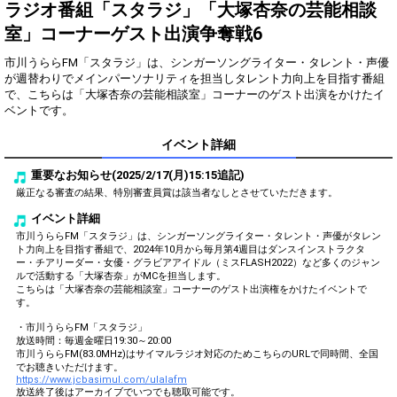
得！
ラジオ番組「スタラジ」「大塚杏奈の芸能相談
室」コーナーゲスト出演争奪戦6
Gifting
Comments
市川うららFM「スタラジ」は、シンガーソングライター・タレント・声優
Throw gifts to the stage and join
You can post comments. Please
が週替わりでメインパーソナリティを担当しタレント力向上を目指す番組
the live performance.
refrain from posting comments
で、こちらは「大塚杏奈の芸能相談室」コーナーのゲスト出演をかけたイ
First, try throwing free Stars
that may offend performers or
ベントです。
(once a day)! You can also charge
other users.
Show Gold to purchase gifts
イベント詳細
(available from 1 JPY)! When you
continue to send gifts to the
重要なお知らせ(2025/2/17(月)15:15追記)
performer(s), the performer's
popularity ranking and your
厳正なる審査の結果、特別審査員賞は該当者なしとさせていただきます。
ranking go up.
To cheer on performers, you can
イベント詳細
send them gifts.
市川うららFM「スタラジ」は、シンガーソングライター・タレント・声優がタレン
To send performers paid items,
ト力向上を目指す番組で、2024年10月から毎月第4週目はダンスインストラクタ
you must use Show Gold.
ー・チアリーダー・女優・グラビアアイドル（ミスFLASH2022）など多くのジャン
ルで活動する「大塚杏奈」がMCを担当します。
こちらは「大塚杏奈の芸能相談室」コーナーのゲスト出演権をかけたイベントで
す。
・市川うららFM「スタラジ」
Close
放送時間：毎週金曜日19:30～20:00
市川うららFM(83.0MHz)はサイマルラジオ対応のためこちらのURLで同時間、全国
でお聴きいただけます。
https://www.jcbasimul.com/ulalafm
放送終了後はアーカイブでいつでも聴取可能です。