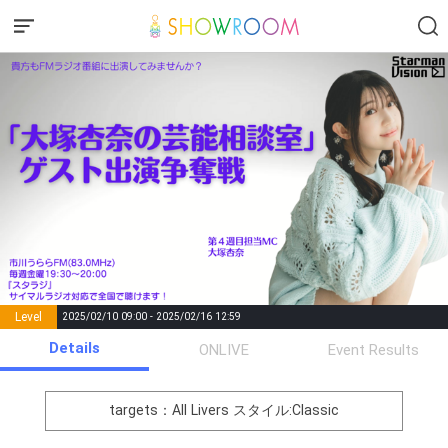
Level
2025/02/10 09:00 - 2025/02/16 12:59
number of
Details
ONLIVE
Event Results
Rema
Level
Points
List of Goal
positions
rks
remaining
1
0
Event Begins!
targets：All Livers
スタイル:Classic
オリジナルアバター制作権獲
2
300000