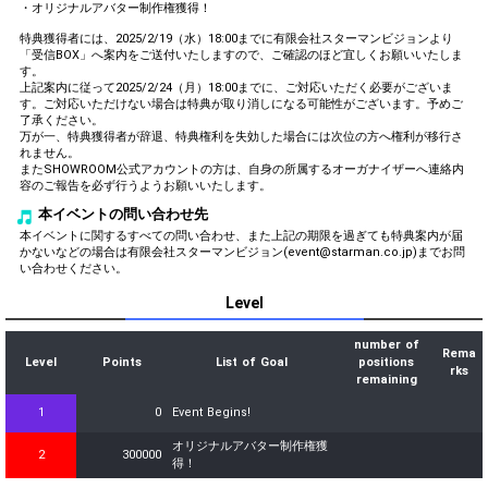
・オリジナルアバター制作権獲得！
特典獲得者には、2025/2/19（水）18:00までに有限会社スターマンビジョンより
「受信BOX」へ案内をご送付いたしますので、ご確認のほど宜しくお願いいたしま
す。
上記案内に従って2025/2/24（月）18:00までに、ご対応いただく必要がございま
す。ご対応いただけない場合は特典が取り消しになる可能性がございます。予めご
了承ください。
万が一、特典獲得者が辞退、特典権利を失効した場合には次位の方へ権利が移行さ
れません。
またSHOWROOM公式アカウントの方は、自身の所属するオーガナイザーへ連絡内
容のご報告を必ず行うようお願いいたします。
本イベントの問い合わせ先
本イベントに関するすべての問い合わせ、また上記の期限を過ぎても特典案内が届
かないなどの場合は有限会社スターマンビジョン(event@starman.co.jp)までお問
い合わせください。
Level
number of
Rema
Level
Points
List of Goal
positions
rks
remaining
1
0
Event Begins!
オリジナルアバター制作権獲
2
300000
得！