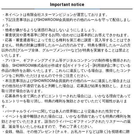
Important notice
・本イベントは有限会社スターマンビジョンが運営しております。

・下記注意事項およびSHOWROOM会員規約その他のルールを守って配信しまし
ょう。

・他者が嫌がるような迷惑行為はしないようにしましょう。

・審査状況や選考基準に関するお問い合わせには基本的にお答えできかねます。

・応募・審査通過等によって生じる権利を第三者に譲渡・質入等することはでき
ません。特典の対象は獲得したルームの方のみです。特典を獲得したルームの方
以外の方(グループ全体、グループメンバーなど)が特典を実施することは禁止と
いたします。

・アバター、ギフティングアイテム等デジタルコンテンツの制作権を獲得された
場合、SHOWROOM株式会社が作成する[ガイドライン]・[利用規約]に準じている
作品の制作をお願いいたします。これらに違反している場合は、獲得したコンテ
ンツをご利用いただけませんので十分ご注意ください。

・本注意事項およびSHOWROOM会員規約その他のルールに違反した場合または
その他当社が不適切であると判断した場合は、応募及び結果を無効とし、または
取り消す場合があります。

・応募条件を全て満たさずにエントリーされた場合には、いかなる理由であって
もエントリーを取り消し、特典の権利を無効とさせていただく可能性がありま
す。

・バーチャルライバーに関しては各人の世界観により定義された性別です。

・イベントを途中離脱された場合には、いかなる理由であっても特典の権利を無
効とさせていただきます。該当のライバーにギフティングされたリスナーへの返
還、返金等もいたしかねますので、予めご了承ください。

・金銭、物品、その他プレゼント(チェキ、お礼カードなどは除く)を視聴者に贈