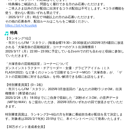
・特典欄をご確認の上、問題なく履行できる方のみ応募いただけます。
・ご本人さま以外の方が配信に出演するコラボ配信は不可とします。※コラボ機能を
使う、使わない配信いずれも禁止です。
・2025/3/17（月）時点で18歳以上の方のみ応募いただけます。
その他の応募条件、配信ルールはこちらをご確認ください。
https://bit.ly/4cuotpk
特典
【ランキング1位】
・市川うららFM「スタラジ」(毎週金曜19:30～20:00放送)の2025年3月4週目に放送
される「大塚杏奈の芸能相談室」コーナーのゲスト出演権獲得！
2025/3/17（月）22:00～23:00に予定しているZoomでの打ち合わせと収録に参加し
ていただきます。
「大塚杏奈の芸能相談室」コーナーについて
ダンスインストラクター・チアリーダー・女優・グラビアアイドル（ミス
FLASH2022）など多くのジャンルで活動するコーナーMCの「大塚杏奈」が、「ゲ
ストの芸能活動に対するお悩み」を伺い解消できる様にお話をします。
【特別審査員賞】(0～2名)
・市川うららFM「スタラジ」2025年3月放送回の「あなたの20秒ラジオCM」出演
権獲得！(希望者のみ)
2025/2/24（月）18:00までにご自身で収録した「20秒ボイスCM」の音声データ
（MP3かWAV）をご提出いただき、2025年3月のいずれかの回で放送させていただ
きます。
特別審査員賞は、ランキング2〜6位の方を対象に番組担当者が配信を見て決定しま
す。対象者は2025/2/19(水) 23:59までに、本イベントページにて発表いたします。
【30万ポイント達成者全員】