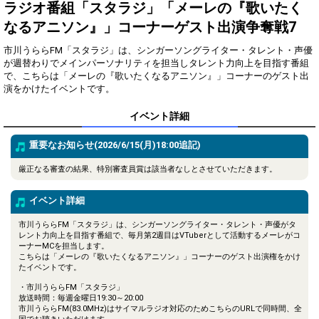
得！
ラジオ番組「スタラジ」「メーレの『歌いたく
なるアニソン』」コーナーゲスト出演争奪戦7
Gifting
Comments
市川うららFM「スタラジ」は、シンガーソングライター・タレント・声優
Throw gifts to the stage and join
You can post comments. Please
が週替わりでメインパーソナリティを担当しタレント力向上を目指す番組
the live performance.
refrain from posting comments
で、こちらは「メーレの『歌いたくなるアニソン』」コーナーのゲスト出
First, try throwing free Stars
that may offend performers or
演をかけたイベントです。
(once a day)! You can also charge
other users.
Show Gold to purchase gifts
イベント詳細
(available from 1 JPY)! When you
continue to send gifts to the
performer(s), the performer's
重要なお知らせ(2026/6/15(月)18:00追記)
popularity ranking and your
ranking go up.
厳正なる審査の結果、特別審査員賞は該当者なしとさせていただきます。
To cheer on performers, you can
send them gifts.
To send performers paid items,
イベント詳細
you must use Show Gold.
市川うららFM「スタラジ」は、シンガーソングライター・タレント・声優がタ
レント力向上を目指す番組で、毎月第2週目はVTuberとして活動するメーレがコ
ーナーMCを担当します。
こちらは「メーレの『歌いたくなるアニソン』」コーナーのゲスト出演権をかけ
Close
たイベントです。
・市川うららFM「スタラジ」
放送時間：毎週金曜日19:30～20:00
市川うららFM(83.0MHz)はサイマルラジオ対応のためこちらのURLで同時間、全