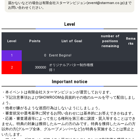
届かないなどの場合は有限会社スターマンビジョン(event@starman.co.jp)まで
お問い合わせください。
Level
number of
Rema
Level
Points
List of Goal
positions
rks
remaining
1
0
Event Begins!
オリジナルアバター制作権獲
2
300000
得！
Important notice
・本イベントは有限会社スターマンビジョンが運営しております。

・下記注意事項およびSHOWROOM会員規約その他のルールを守って配信しまし
ょう。

・他者が嫌がるような迷惑行為はしないようにしましょう。

・審査状況や選考基準に関するお問い合わせには基本的にお答えできかねます。

・応募・審査通過等によって生じる権利を第三者に譲渡・質入等することはでき
ません。特典の対象は獲得したルームの方のみです。特典を獲得したルームの方
以外の方(グループ全体、グループメンバーなど)が特典を実施することは禁止と
いたします。
