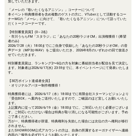
加していただきます。
「メーレの『歌いたくなるアニソン』」コーナーについて
本イベント特典獲得者を含め複数のゲストの方に、VTuberとして活動するコー
ナーMCの「メーレ」に向けて、「歌いたくなるアニソン」について語っていた
だくトークコーナーです。
【特別審査員賞】(0～2名)
・市川うららFM「スタラジ」に「あなたの20秒ラジオCM」出演権獲得！(希望
者のみ)
2026/7/28（火）18:00までにご自身で収録した「あなたの20秒ラジオCM」の音
声データ（MP3かWAV）をご提出いただき、2026年8月のいずれかの回で放送さ
せていただきます。
特別審査員賞は、ランキング2〜6位の方を対象に番組担当者が配信を見て決定し
ます。対象者は2026/6/17(水) 23:59までに、本イベントページにて発表いたしま
す。
【30万ポイント達成者全員】
・オリジナルアバター制作権獲得！
特典獲得者には、2026/6/17（水）18:00までに有限会社スターマンビジョンより
「受信BOX」へ案内をご送付いたしますので、ご確認のほど宜しくお願いいたし
ます。
上記案内に従って2026/6/19（金）18:00までに、ご対応いただく必要がございま
す。ご対応いただけない場合は特典が取り消しになる可能性がございます。予め
ご了承ください。
万が一、特典獲得者が辞退、特典権利を失効した場合には次位の方へ権利が移行
されません。
またSHOWROOM公式アカウントの方は、自身の所属するオーガナイザーへ連絡
内容のご報告を必ず行うようお願いいたします。