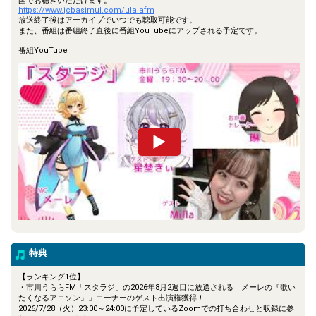
国でお聴きいただけます。
https://www.jcbasimul.com/ulalafm
放送終了後はアーカイブでいつでも聴取可能です。
また、番組は番組終了直後に番組YouTubeにアップされる予定です。
番組YouTube
特典
【ランキング1位】
・市川うららFM「スタラジ」の2026年8月2週目に放送される「メーレの『歌い
たくなるアニソン』」コーナーのゲスト出演権獲得！
2026/7/28（火）23:00～24:00に予定しているZoomでの打ち合わせと収録に参