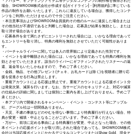
・アバター、ギフティングアイテム等デジタルコンテンツの制作権を獲得された
場合、SHOWROOM株式会社が作成する[ガイドライン]・[利用規約]に準じている
作品の制作をお願いいたします。これらに違反している場合は、獲得したコンテ
ンツをご利用いただけませんので十分ご注意ください。

・本注意事項およびSHOWROOM会員規約その他のルールに違反した場合または
その他当社が不適切であると判断した場合は、応募及び結果を無効とし、または
取り消す場合があります。

・応募条件を全て満たさずにエントリーされた場合には、いかなる理由であって
もエントリーを取り消し、特典の権利を無効とさせていただく可能性がありま
す。

・バーチャルライバーに関しては各人の世界観により定義された性別です。

・イベントを途中離脱された場合には、いかなる理由であっても特典の権利を無
効とさせていただきます。該当のライバーにギフティングされたリスナーへの返
還、返金等もいたしかねますので、予めご了承ください。

・金銭、物品、その他プレゼント(チェキ、お礼カードは除く)を視聴者に贈り応
援を促進させる行為は禁止します。

・重複アカウントによる応援は禁止です。重複アカウントによる応援ポイント分
は発覚次第、減算を行います。なお、当サービスのセキュリティ上、対応や減算
の仕組みの詳細に関しましては個別にご案内を差し上げておりません。予めご了
承ください。

・本アプリ内で開催されるキャンペーン・イベント・コンテスト等にアップル
社、グーグル社は一切関係ありません。

・天災、不慮の事故などのやむを得ない事情により特典履行が行えない場合、特
典が変更・補填・中止となることがございます。予めご了承ください。

・万が一、前項に定める事由による特典履行が変更、中止となった場合、その他
本イベントの応援ポイントが取り消しされた場合であっても、SHOWROOM株式
会社は当該応援ポイントにかかるデジタルコンテンツまたはShow Gold、現金そ