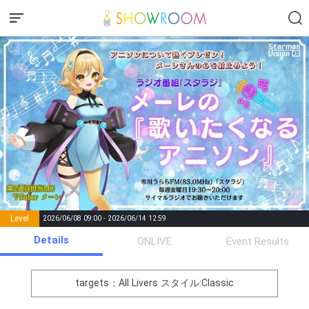
Level
2026/06/08 09:00 - 2026/06/14 12:59
number of
Details
ONLIVE
Event Results
Rema
Level
Points
List of Goal
positions
rks
remaining
1
0
Event Begins!
targets：All Livers
スタイル:Classic
オリジナルアバター制作権獲
2
300000