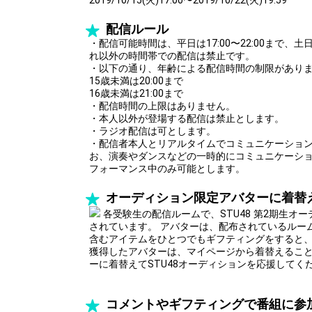
2019/10/15(火)17:00〜2019/10/22(火)19:59
配信ルール
・配信可能時間は、平日は17:00〜22:00まで、土日
れ以外の時間帯での配信は禁止です。
・以下の通り、年齢による配信時間の制限があり
15歳未満は20:00まで
16歳未満は21:00まで
・配信時間の上限はありません。
・本人以外が登場する配信は禁止とします。
・ラジオ配信は可とします。
・配信者本人とリアルタイムでコミュニケーショ
お、演奏やダンスなどの一時的にコミュニケーシ
フォーマンス中のみ可能とします。
オーディション限定アバターに着替
各受験生の配信ルームで、STU48 第2期生オ
されています。 アバターは、配布されているルー
含むアイテムをひとつでもギフティングをすると
獲得したアバターは、マイページから着替えること
ーに着替えてSTU48オーディションを応援してく
コメントやギフティングで番組に参