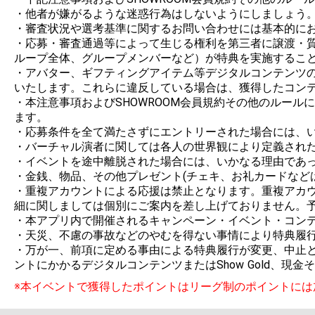
・他者が嫌がるような迷惑行為はしないようにしましょう。
・審査状況や選考基準に関するお問い合わせには基本的にお
・応募・審査通過等によって生じる権利を第三者に譲渡・
ループ全体、グループメンバーなど）が特典を実施すること
・アバター、ギフティングアイテム等デジタルコンテンツの制
いたします。これらに違反している場合は、獲得したコンテ
・本注意事項およびSHOWROOM会員規約その他のルー
ます。

・応募条件を全て満たさずにエントリーされた場合には、い
・バーチャル演者に関しては各人の世界観により定義された
・イベントを途中離脱された場合には、いかなる理由であっ
・金銭、物品、その他プレゼント(チェキ、お礼カードなど
・重複アカウントによる応援は禁止となります。重複アカ
細に関しましては個別にご案内を差し上げておりません。予
・本アプリ内で開催されるキャンペーン・イベント・コンテ
・天災、不慮の事故などのやむを得ない事情により特典履行
・万が一、前項に定める事由による特典履行が変更、中止と
ントにかかるデジタルコンテンツまたはShow Gold、現
※本イベントで獲得したポイントはリーグ制のポイントには