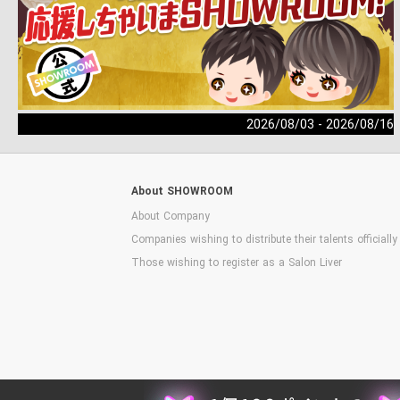
2026/08/03 - 2026/08/16
About SHOWROOM
About Company
Companies wishing to distribute their talents officially
Those wishing to register as a Salon Liver