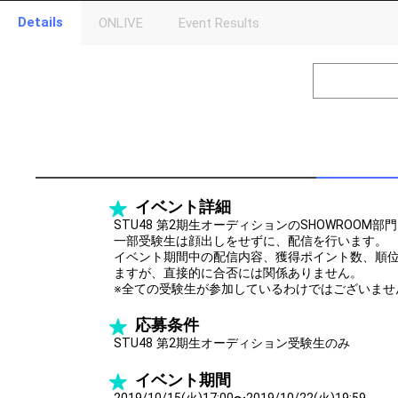
Gifting
Details
ONLIVE
Event Results
Throw gifts to the stage and join the live performance.
First, try throwing free Stars (once a day)! You can also charg
(available from 1 JPY)! When you continue to send gifts to the 
popularity ranking and your ranking go up.
To cheer on performers, you can send them gifts.
To send performers paid items, you must use Show Gold.
イベント詳細
STU48 第2期生オーディションのSHOWROOM部
一部受験生は顔出しをせずに、配信を行います。
イベント期間中の配信内容、獲得ポイント数、順
ますが、直接的に合否には関係ありません。
※全ての受験生が参加しているわけではございませ
応募条件
STU48 第2期生オーディション受験生のみ
イベント期間