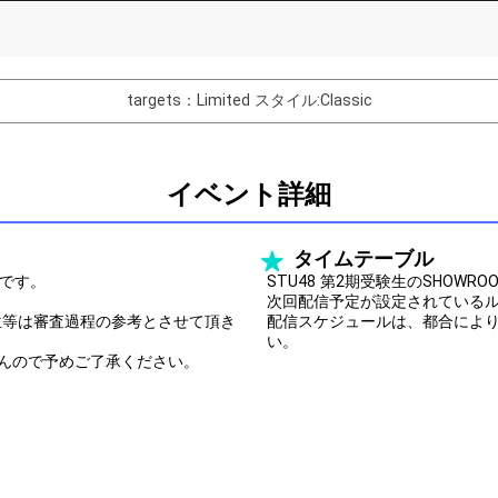
Comments
You can post comments. Please r
e Show Gold to purchase gifts
other users.
targets：Limited
スタイル:Classic
performer(s), the performer's
イベント詳細
Close
タイムテーブル
門です。
STU48 第2期受験生のSHOWR
次回配信予定が設定されている
位等は審査過程の参考とさせて頂き
配信スケジュールは、都合によ
い。
んので予めご了承ください。