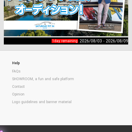
2026/08/03 - 2026/08/09
1day remaining
Help
FAQs
SHOWROOM, a fun and safe platform
Contact
Opinion
Logo guidelines and banner material