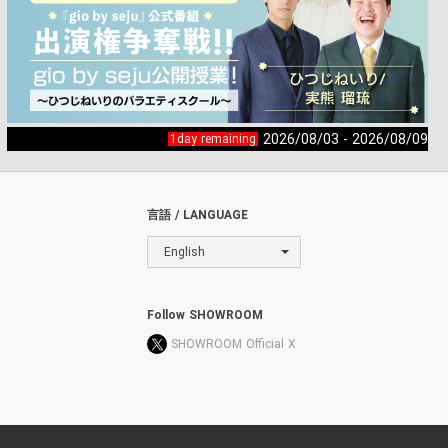
2026/08/03 - 2026/08/09
1day remaining
言語 / LANGUAGE
English
Follow SHOWROOM
SHOWROOM Official X