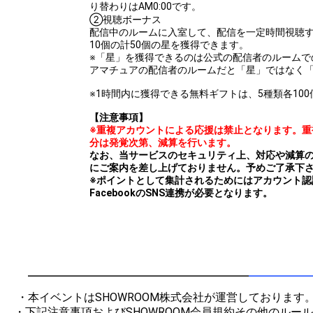
り替わりはAM0:00です。
②視聴ボーナス
配信中のルームに入室して、配信を一定時間視聴する
10個の計50個の星を獲得できます。
※「星」を獲得できるのは公式の配信者のルームで
アマチュアの配信者のルームだと「星」ではなく
※1時間内に獲得できる無料ギフトは、5種類各100
【注意事項】
※重複アカウントによる応援は禁止となります。重
分は発覚次第、減算を行います。
なお、当サービスのセキュリティ上、対応や減算
にご案内を差し上げておりません。予めご了承下
※ポイントとして集計されるためにはアカウント認証と
FacebookのSNS連携が必要となります。
 ・本イベントはSHOWROOM株式会社が運営しております。

・下記注意事項およびSHOWROOM会員規約その他のルー