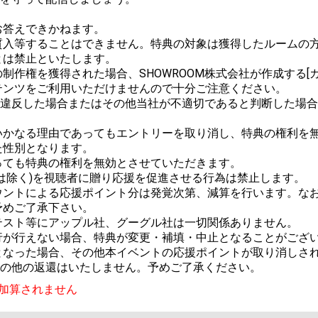


答えできかねます。

質入等することはできません。特典の対象は獲得したルームの
は禁止といたします。

作権を獲得された場合、SHOWROOM株式会社が作成する[ガ
ンツをご利用いただけませんので十分ご注意ください。

ルに違反した場合またはその他当社が不適切であると判断した場
かなる理由であってもエントリーを取り消し、特典の権利を無
性別となります。

ても特典の権利を無効とさせていただきます。

は除く)を視聴者に贈り応援を促進させる行為は禁止します。

ウントによる応援ポイント分は発覚次第、減算を行います。な
めご了承下さい。

スト等にアップル社、グーグル社は一切関係ありません。

が行えない場合、特典が変更・補填・中止となることがござい
なった場合、その他本イベントの応援ポイントが取り消しされた
金その他の返還はいたしません。予めご了承ください。
加算されません