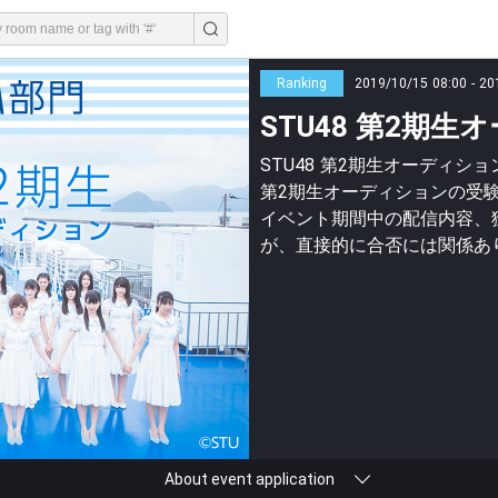
Ranking
2019/10/15 08:00 - 20
STU48 第2期生
STU48 第2期生オーディショ
第2期生オーディションの受験
イベント期間中の配信内容、
が、直接的に合否には関係あ
About event application