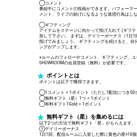
◯コメント
番組中にコメントの投稿ができます。パフォーマ
メント、ライブの妨げになるような迷惑行為はし
◯ギフティング
アイテムをステージに向かって投げ入れて (ギフテ
加して下さい。 まずは、デイリーボーナス（1日
投げてみましょう。 ギフティングを続けると、自
ングがアップします。
※ルームのフォローやコメント、ギフティング、ユ
SHOWROOMの会員登録（無料）が必要です。
ポイントとは
ポイントは以下で獲得できます。
◯1コメント = 1ポイント（ただし1配信につき5
◯無料ギフト（星）1つ = 1ポイント
◯有料ギフト1Gold = 1ポイント
無料ギフト（星）を集めるには
以下2つの方法で無料ギフト「星」がもらえます。
①デイリーボーナス
1日1回、配信ルームに入室した際に黄色の星×10