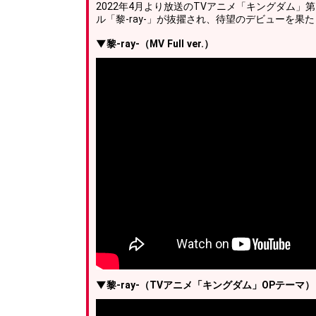
2022年4月より放送のTVアニメ「キングダム」第
ル「黎-ray-」が抜擢され、待望のデビューを果
▼黎-ray-（MV Full ver.）
▼黎-ray-（TVアニメ「キングダム」OPテーマ）