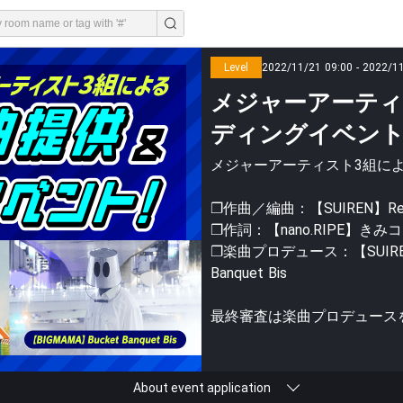
Level
2022/11/21 09:00 - 2022/1
メジャーアーティ
ディングイベン
メジャーアーティスト3組によ
❐作曲／編曲：【SUIREN】Re
❐作詞：【nano.RIPE】きみコ
❐楽曲プロデュース：【SUIREN】
Banquet Bis
最終審査は楽曲プロデュース
About event application