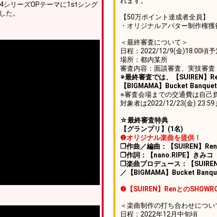
れます。
4シリーズOPテーマに1stシング
たした。
【50万ポイント達成者全員】
・オリジナルアバター制作権獲
＜最終審査について＞
日程：2022/12/9(金)18:00頃
場所：都内某所
審査内容：面談審査、実技審査
※最終審査では、【SUIREN】Re
【BIGMAMA】Bucket Ban
※審査会場までの交通費は自己
対象者は2022/12/23(金)
☆最終審査特典
【グランプリ】(1名)
❶オリジナル楽曲を提供！
❐作曲／編曲：【SUIREN】Ren
❐作詞：【nano.RIPE】きみコ（
❐楽曲プロデュース：【SUIREN】
／【BIGMAMA】Bucket Banqu
❷【SUIREN】RenとのSHO
＜楽曲制作の打ち合わせについ
日程：2022年12月中旬頃