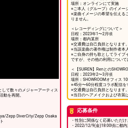
場所：オンラインにて実施
※ご本人（グループ）のイメー
※楽曲イメージの希望を伝える
りません。
＜レコーディングについて＞
日程：2023年1〜2月頃
場所：都内某所
※交通費は自己負担となります
※当該楽曲の著作権は制作者本
※ご自身の持ち歌としてライブイ
ですが、その他の利用について
＜【SUIREN】RenとのSHO
日程：2023年2〜3月頃
場所：SHOWROOMオフィス 1
※45分〜60分程度コラボ配信
※交通費は自己負担となります
家として数々のメジャーアーティス
※当日のヘアメイクおよび衣装
の活動を再開。
応募条件
epp DiverCity/Zepp Osaka
・性別に関係なく応募いただけ
ート
・2022/12/9(金)18:0