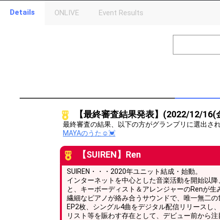
Details
ONLIVE
Event Results
Level
Points
1
0
Event Begins!
2
500000
オリジナルア
Gifting
Throw gifts to the stage and join the live performance.
First, try throwing free Stars (once a day)! You can also charg
【最終審査結果発表】(2022/12/16(金
(available from 1 JPY)! When you continue to send gifts to the 
popularity ranking and your ranking go up.
最終審査の結果、以下の方がグランプリに選出さ
To cheer on performers, you can send them gifts.
MAYAのうた☺︎💓
To send performers paid items, you must use Show Gold.
【SUIREN】Ren
SUIREN・・・2020年ユニット結成・始動。
インターネットを中心とした音楽活動を開始以降、
と、キーボーディスト＆アレンジャーのRenが生
繊細なピアノが絡み合うサウンドで、唯一無二の
EP2枚、シングル4曲をデジタル配信リリースし
リスト等を賑わす存在として、デビュー前から注