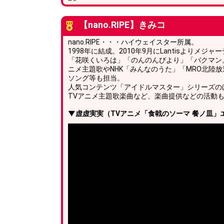
【nano.RIPE】きみコ
nano.RIPE・・・ハイウェイスター所属。
1998年に結成。2010年9月にLantisよりメジャ
「花咲くいろは」「のんのんびより」「バクマン
ニメ主題歌やNHK「みんなのうた」「MRO北陸
ソング等も担当。
人気コンテンツ「アイドルマスター」シリーズの
TVアニメ主題歌楽曲など、楽曲提供などの活動
▼虚虚実実（TVアニメ「食戟のソーマ 餐ノ皿」