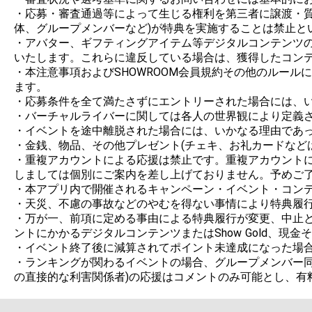
・応募・審査通過等によって生じる権利を第三者に譲渡・
体、グループメンバーなど)が特典を実施することは禁止とい
・アバター、ギフティングアイテム等デジタルコンテンツの制
いたします。これらに違反している場合は、獲得したコンテ
・本注意事項およびSHOWROOM会員規約その他のルー
ます。

・応募条件を全て満たさずにエントリーされた場合には、い
・バーチャルライバーに関しては各人の世界観により定義さ
・イベントを途中離脱された場合には、いかなる理由であっ
・金銭、物品、その他プレゼント(チェキ、お礼カードなど
・重複アカウントによる応援は禁止です。重複アカウント
しましては個別にご案内を差し上げておりません。予めご了
・本アプリ内で開催されるキャンペーン・イベント・コンテ
・天災、不慮の事故などのやむを得ない事情により特典履行
・万が一、前項に定める事由による特典履行が変更、中止と
ントにかかるデジタルコンテンツまたはShow Gold、現
・イベント終了後に減算されてポイント未達成になった場合
・ランキングが関わるイベントの場合、グループメンバー同
の直接的な利害関係者)の応援はコメントのみ可能とし、有