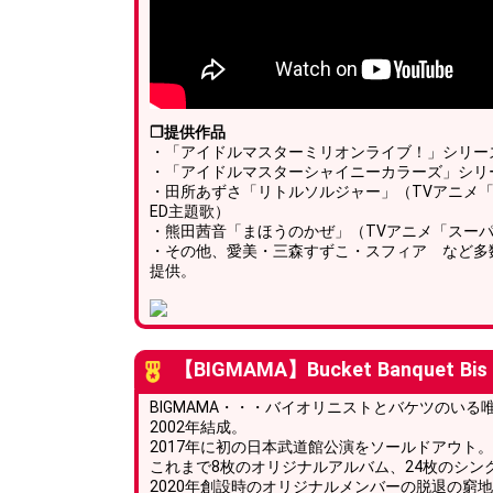
❐提供作品
・「アイドルマスターミリオンライブ！」シリー
・「アイドルマスターシャイニーカラーズ」シリ
・田所あずさ「リトルソルジャー」（TVアニメ
ED主題歌）
・熊田茜音「まほうのかぜ」（TVアニメ「スーパ
・その他、愛美・三森すずこ・スフィア など多
提供。
【BIGMAMA】Bucket Banquet Bis
BIGMAMA・・・バイオリニストとバケツのいる
2002年結成。
2017年に初の日本武道館公演をソールドアウト。
これまで8枚のオリジナルアルバム、24枚のシン
2020年創設時のオリジナルメンバーの脱退の窮地