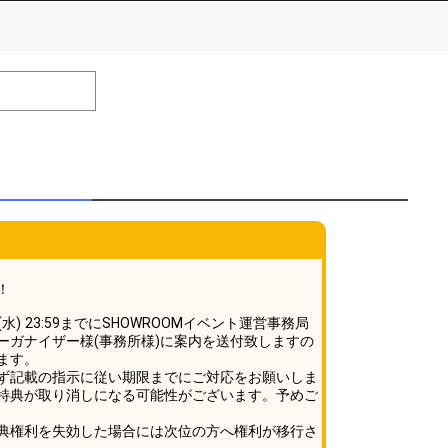
number of positions
Remarks
remaining
efrain from posting comments that may offend performers or
！
0(水) 23:59までにSHOWROOMイベント運営事務局
ーガナイザー様(事務所様)に案内を送付致しますの
ます。
ず記載の指示に従い期限までにご対応をお願いしま
特典が取り消しになる可能性がございます。予めご
典権利を失効した場合には次位の方へ権利が移行さ