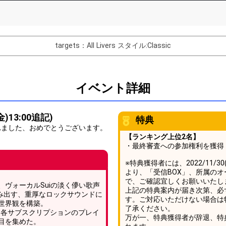
List of Goal
targets：All Livers
スタイル:Classic
バター制作権獲得！
Comments
イベント詳細
You can post comments. Please r
e Show Gold to purchase gifts
other users.
)13:00追記)
特典
performer(s), the performer's
れました、おめでとうございます。
【ランキング上位2名】
・最終審査への参加権利を獲得
※特典獲得者には、2022/11/3
より、「受信BOX」、所属のオ
で、ご確認宜しくお願いいたし
Close
ヴォーカルSuiの淡く儚い歌声
上記の特典案内が届き次第、必
み出す、重厚なロックサウンドに
す。ご対応いただけない場合は
世界観を構築。
了承ください。
、各サブスクリプションのプレイ
万が一、特典獲得者が辞退、特
目を集めた。