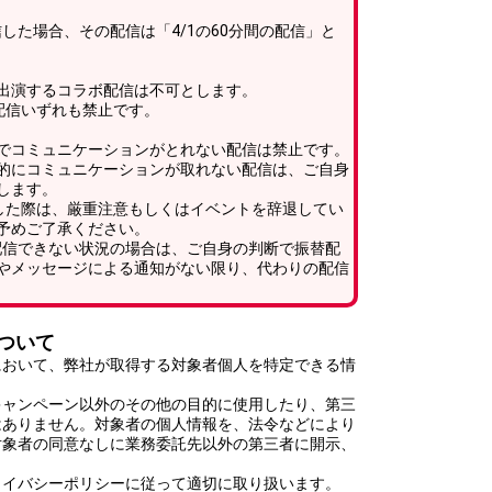
05にて配信した場合、その配信は「4/1の60分間の配信」と
出演するコラボ配信は不可とします。
配信いずれも禁止です。
でコミュニケーションがとれない配信は禁止です。
的にコミュニケーションが取れない配信は、ご自身
します。
した際は、厳重注意もしくはイベントを辞退してい
予めご了承ください。
て配信できない状況の場合は、ご自身の判断で振替配
やメッセージによる通知がない限り、代わりの配信
ついて
において、弊社が取得する対象者個人を特定できる情
キャンペーン以外のその他の目的に使用したり、第三
はありません。対象者の個人情報を、法令などにより
対象者の同意なしに業務委託先以外の第三者に開示、
ライバシーポリシーに従って適切に取り扱います。