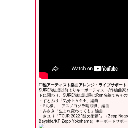
❐他アーティスト楽曲アレンジ・ライブサポート
SUIREN結成以前よりキーボーディスト/作編曲
トに関わり、SUIREN結成以降はRen名義でもそ
・すとぷり「気分上々↑↑」編曲
・P丸様。「アスノヨゾラ哨戒班」編曲
・みさき「生まれ変わっても」編曲
・さユり「TOUR 2022 "酸欠衝動"」（Zepp Nagoya/Z
Bayside/KT Zepp Yokohama）キーボードサポ