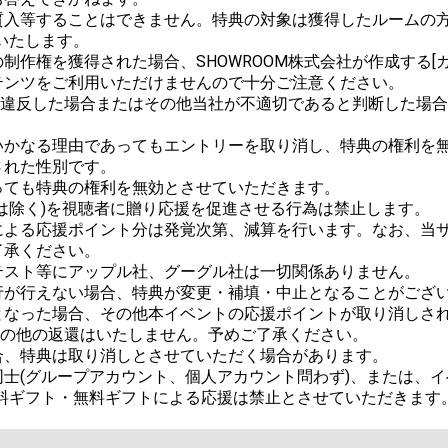
質入等することはできません。特典の対象は獲得したルームの方
たします。

作権を獲得された場合、SHOWROOM株式会社が作成する[ガ
ンツをご利用いただけませんので十分ご注意ください。

ルに違反した場合またはその他当社が不適切であると判断した場
かなる理由であってもエントリーを取り消し、特典の権利を無
れた性別です。

ても特典の権利を無効とさせていただきます。

は除く)を視聴者に贈り応援を促進させる行為は禁止します。

による応援ポイント分は発覚次第、減算を行います。なお、当
承ください。

スト等にアップル社、グーグル社は一切関係ありません。

が行えない場合、特典が変更・補填・中止となることがござい
なった場合、その他本イベントの応援ポイントが取り消しされた
金その他の返還はいたしません。予めご了承ください。

、特典は取り消しとさせていただく場合があります。

士(グループアカウント、個人アカウント問わず)、または、イ
料ギフト・無料ギフトによる応援は禁止とさせていただきます