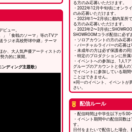
る方のみ応募いただけます。
・2022年12月中旬頃にオン
のみ応募いただけます。
・2023年1〜2月頃に都内某
る方のみ応募いただけます。
・2023年2〜3月頃にSHOWRO
ーデビュー。
SHOWROOMコラボ配信に必
。」「食戟のソーマ」等のTVア
・ソロアカウントの方のみ応募
放送ラジオ高校野球中継」テーマ
・バーチャルライバーの応募は
・未成年の方は必ず保護者の同
ほか、大人気声優アーティストの
・特定のプロダクションに所属
も勢力的に展開。
・イベントへの参加は、1人1
グループのアカウントと個人の
エンディング主題歌）
でイベントに参加している期間
ことはできません。
※同一のイベント、イベントが
さい。
配信ルール
・配信時間は中学生以下が5:00〜2
・イベント期間中の配信回数は
す。
日付をまたいで配信した場合、