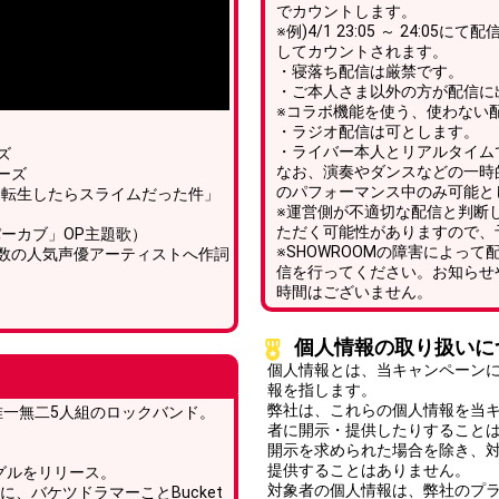
でカウントします。
※例)4/1 23:05 ～ 24:
してカウントされます。
・寝落ち配信は厳禁です。
・ご本人さま以外の方が配信に
※コラボ機能を使う、使わない
・ラジオ配信は可とします。
・ライバー本人とリアルタイム
ズ
なお、演奏やダンスなどの一時
ーズ
のパフォーマンス中のみ可能と
「転生したらスライムだった件」
※運営側が不適切な配信と判断
ただく可能性がありますので、
ーカブ」OP主題歌）
※SHOWROOMの障害によっ
数の人気声優アーティストへ作詞
信を行ってください。お知らせ
時間はございません。
個人情報の取り扱いに
個人情報とは、当キャンペーン
報を指します。
弊社は、これらの個人情報を当
唯一無二5人組のロックバンド。
者に開示・提供したりすること
開示を求められた場合を除き、
提供することはありません。
グルをリリース。
対象者の個人情報は、弊社のプ
に、バケツドラマーことBucket