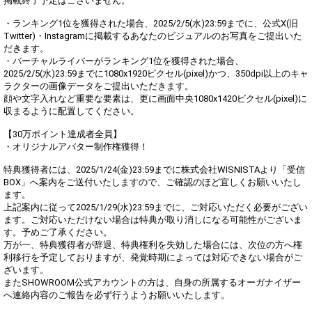
掲載終了予定はございません。
・ランキング1位を獲得された場合、2025/2/5(水)23:59までに、公式X(旧
Twitter)・Instagramに掲載するあなたのビジュアルのお写真をご提出いた
だきます。
・バーチャルライバーがランキング1位を獲得された場合、
2025/2/5(水)23:59までに1080x1920ピクセル(pixel)かつ、350dpi以上のキャ
ラクターの画像データをご提出いただきます。
顔や文字入れなど重要な要素は、更に画面中央1080x1420ピクセル(pixel)に
収まるように配置してください。
【30万ポイント達成者全員】
・オリジナルアバター制作権獲得！
特典獲得者には、2025/1/24(金)23:59までに株式会社WISNISTAより「受信
BOX」へ案内をご送付いたしますので、ご確認のほど宜しくお願いいたし
ます。
上記案内に従って2025/1/29(水)23:59までに、ご対応いただく必要がござい
ます。ご対応いただけない場合は特典が取り消しになる可能性がございま
す。予めご了承ください。
万が一、特典獲得者が辞退、特典権利を失効した場合には、次位の方へ権
利移行を予定しておりますが、発覚時期によっては対応できない場合がご
ざいます。
またSHOWROOM公式アカウントの方は、自身の所属するオーガナイザー
へ連絡内容のご報告を必ず行うようお願いいたします。