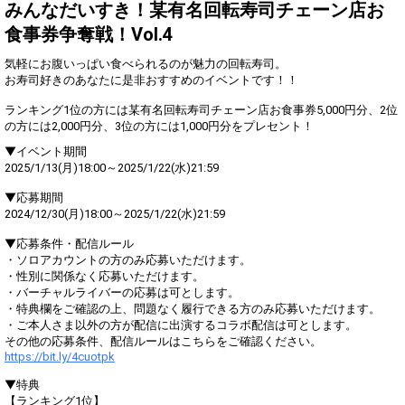
得！
みんなだいすき！某有名回転寿司チェーン店お
食事券争奪戦！Vol.4
Gifting
Comments
気軽にお腹いっぱい食べられるのが魅力の回転寿司。
Throw gifts to the stage and join
You can post comments. Please
お寿司好きのあなたに是非おすすめのイベントです！！
the live performance.
refrain from posting comments
First, try throwing free Stars
that may offend performers or
ランキング1位の方には某有名回転寿司チェーン店お食事券5,000円分、2位
(once a day)! You can also charge
other users.
の方には2,000円分、3位の方には1,000円分をプレセント！
Show Gold to purchase gifts
(available from 1 JPY)! When you
▼イベント期間
continue to send gifts to the
2025/1/13(月)18:00～2025/1/22(水)21:59
performer(s), the performer's
popularity ranking and your
▼応募期間
ranking go up.
2024/12/30(月)18:00～2025/1/22(水)21:59
To cheer on performers, you can
send them gifts.
▼応募条件・配信ルール
To send performers paid items,
・ソロアカウントの方のみ応募いただけます。
you must use Show Gold.
・性別に関係なく応募いただけます。
・バーチャルライバーの応募は可とします。
・特典欄をご確認の上、問題なく履行できる方のみ応募いただけます。
・ご本人さま以外の方が配信に出演するコラボ配信は可とします。
Close
その他の応募条件、配信ルールはこちらをご確認ください。
https://bit.ly/4cuotpk
▼特典
【ランキング1位】