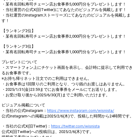
・某有名回転寿司チェーン店お食事券5,000円分をプレゼントします！
・当社運営の公式X(旧Twitter)にてあなたのビジュアルを掲載します！
・当社運営のInstagramストーリーズにてあなたのビジュアルを掲載しま
す！
【ランキング2位】
・某有名回転寿司チェーン店お食事券2,000円分をプレゼントします！
【ランキング3位】
・某有名回転寿司チェーン店お食事券1,000円分をプレゼントします！
プレゼントについて
・スマートフォン上にチケット画面を表示し、会計時に提示して利用でき
るお食事券です。
※お持ち帰りネット注文でのご利用はできません。
・お食事券は1回限りのご利用となり、つり銭のお渡しはありません。
・2025/1/31(金)23:59までにお食事券をメールにてお送りします。
・お受け取り後から2025/6/30(月)までご利用いただけます。
ビジュアル掲載について
・当社の公式Instagram：
https://www.instagram.com/wisnista/
公式Instagramへの掲載は2025/2/6(木)で、投稿した時間から24時間です。
・当社の公式X(旧Twitter)：
https://twitter.com/wisnista
公式X(旧Twitter)への投稿日は、2025/2/6(木)です。