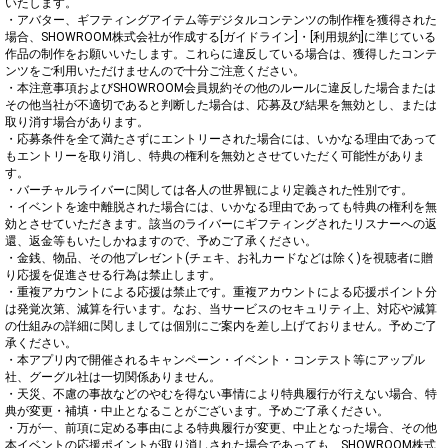
いたします。

・アバター、ギフティングアイテム等デジタルコンテンツの制作権を獲得された
場合、SHOWROOM株式会社が作成する[ガイドライン]・[利用規約]に準じている
作品の制作をお願いいたします。これらに違反している場合は、獲得したコンテ
ンツをご利用いただけませんので十分ご注意ください。

・本注意事項およびSHOWROOM会員規約その他のルールに違反した場合または
その他当社が不適切であると判断した場合は、応募及び結果を無効とし、または
取り消す場合があります。

・応募条件を全て満たさずにエントリーされた場合には、いかなる理由であって
もエントリーを取り消し、特典の権利を無効とさせていただく可能性がありま
す。

・バーチャルライバーに関しては各人の世界観により定義された性別です。

・イベントを途中離脱された場合には、いかなる理由であっても特典の権利を無
効とさせていただきます。該当のライバーにギフティングされたリスナーへの返
還、返金等もいたしかねますので、予めご了承ください。

・金銭、物品、その他プレゼント(チェキ、お礼カードなどは除く)を視聴者に贈
り応援を促進させる行為は禁止します。

・重複アカウントによる応援は禁止です。重複アカウントによる応援ポイント分
は発覚次第、減算を行います。なお、当サービスのセキュリティ上、対応や減算
の仕組みの詳細に関しましては個別にご案内を差し上げておりません。予めご了
承ください。

・本アプリ内で開催されるキャンペーン・イベント・コンテスト等にアップル
社、グーグル社は一切関係ありません。

・天災、不慮の事故などのやむを得ない事情により特典履行が行えない場合、特
典が変更・補填・中止となることがございます。予めご了承ください。

・万が一、前項に定める事由による特典履行が変更、中止となった場合、その他
本イベントの応援ポイントが取り消しされた場合であっても、SHOWROOM株式