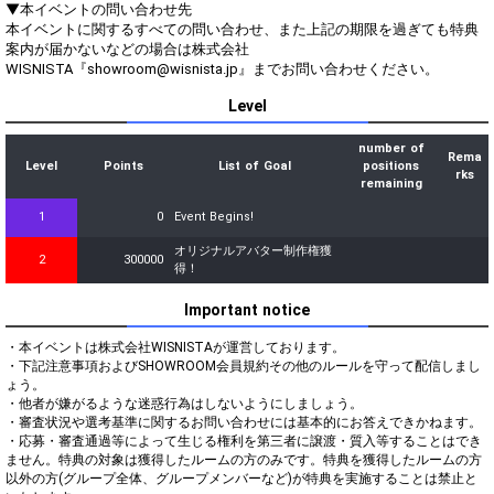
▼本イベントの問い合わせ先
本イベントに関するすべての問い合わせ、また上記の期限を過ぎても特典
案内が届かないなどの場合は株式会社
WISNISTA『showroom@wisnista.jp』までお問い合わせください。
Level
number of
Rema
Level
Points
List of Goal
positions
rks
remaining
1
0
Event Begins!
オリジナルアバター制作権獲
2
300000
得！
Important notice
・本イベントは株式会社WISNISTAが運営しております。

・下記注意事項およびSHOWROOM会員規約その他のルールを守って配信しまし
ょう。

・他者が嫌がるような迷惑行為はしないようにしましょう。

・審査状況や選考基準に関するお問い合わせには基本的にお答えできかねます。

・応募・審査通過等によって生じる権利を第三者に譲渡・質入等することはでき
ません。特典の対象は獲得したルームの方のみです。特典を獲得したルームの方
以外の方(グループ全体、グループメンバーなど)が特典を実施することは禁止と