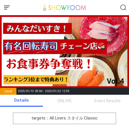
Level
2025/01/13 09:00 - 2025/01/22 12:59
number of
Details
ONLIVE
Event Results
Rema
Level
Points
List of Goal
positions
rks
remaining
1
0
Event Begins!
targets：All Livers
スタイル:Classic
オリジナルアバター制作権獲
2
300000