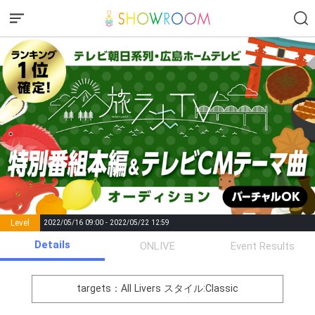
Level
2022/05/16 09:00 - 2022/05/22 12:59
number of
Details
ONLIVE
Event Results
Rema
Level
Points
List of Goal
positions
rks
remaining
1
0
Event Begins!
targets：All Livers
スタイル:Classic
オリジナルアバター制作権獲
2
500000