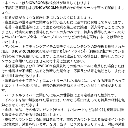
・本イベントはSHOWROOM株式会社が運営しております。

・下記注意事項およびSHOWROOM会員規約その他のルールを守って配信しまし
ょう。

・他者が嫌がるような迷惑行為はしないようにしましょう。

・審査状況や選考基準に関するお問い合わせには基本的にお答えできかねます。

・応募・審査通過等によって生じる権利を第三者に譲渡・質入等することはでき
ません。特典の対象は獲得したルームの方のみです。特典を獲得したルームの方
以外の方(グループ全体、グループメンバーなど)が特典を実施することは禁止と
いたします。

・アバター、ギフティングアイテム等デジタルコンテンツの制作権を獲得された
場合、SHOWROOM株式会社が作成する[ガイドライン]・[利用規約]に準じている
作品の制作をお願いいたします。これらに違反している場合は、獲得したコンテ
ンツをご利用いただけませんので十分ご注意ください。

・本注意事項およびSHOWROOM会員規約その他のルールに違反した場合または
その他当社が不適切であると判断した場合は、応募及び結果を無効とし、または
取り消す場合があります。

・応募条件を全て満たさずにエントリーされた場合には、いかなる理由であって
もエントリーを取り消し、特典の権利を無効とさせていただく可能性がありま
す。

・バーチャルライバーに関しては各人の世界観により定義された性別です。

・イベントを途中離脱された場合には、いかなる理由であっても特典の権利を無
効とさせていただきます。

・金銭、物品、その他プレゼント(チェキ、お礼カードなどは除く)を視聴者に贈
り応援を促進させる行為は禁止します。

・重複アカウントによる応援は禁止です。重複アカウントによる応援ポイント分
は発覚次第、減算を行います。なお、当サービスのセキュリティ上、対応や減算