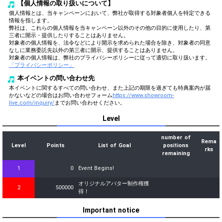
【個人情報の取り扱いについて】
個人情報とは、当キャンペーンにおいて、弊社が取得する対象者個人を特定できる
情報を指します。
弊社は、これらの個人情報を当キャンペーン以外のその他の目的に使用したり、第
三者に開示・提供したりすることはありません。
対象者の個人情報を、法令などにより開示を求められた場合を除き、対象者の同意
なしに業務委託先以外の第三者に開示、提供することはありません。
対象者の個人情報は、弊社のプライバシーポリシーに従って適切に取り扱います。
「プライバシーポリシー」
本イベントの問い合わせ先
本イベントに関するすべての問い合わせ、また上記の期限を過ぎても特典案内が届
かないなどの場合はお問い合わせフォーム
https://www.showroom-
live.com/inquiry/
までお問い合わせください。
Level
number of
Rema
Level
Points
List of Goal
positions
rks
remaining
1
0
Event Begins!
オリジナルアバター制作権獲
2
500000
得！
Important notice