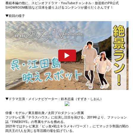
番組本編の他に、スピンオフドラマ・YouTubeチャンネル・放送前のPR公式
SHOWROOM配信など日本を盛り上げるコンテンツが盛りだくさんです！
▼前回の様子
▼ドラマ主演・メインナビゲーター：鈴木志遠（すずき・しおん）
俳優・モデル／東京都出身／太田プロダクション所属
フジテレビ系『テラスハウス』に出演し注目を浴びる。2019年より、ファッション
誌『FINEBOYS』の専属モデルを務める。
2021年ではテレビ東京「ビッ友×戦士キラメキパワーズ！」にてマックラ帝国の闇の
四天王の1人を演じる等活躍の場を拡げている。