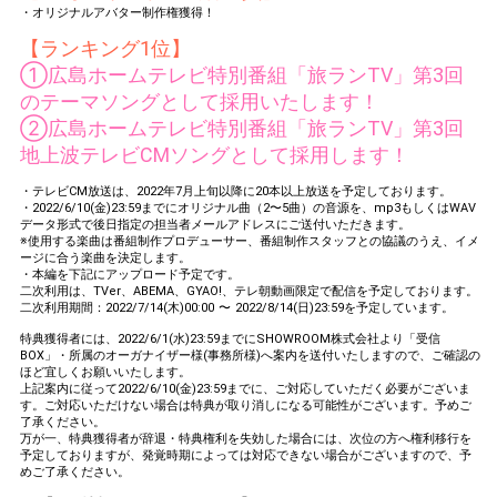
・オリジナルアバター制作権獲得！
【ランキング1位】
①広島ホームテレビ特別番組「旅ランTV」第3回
のテーマソングとして採用いたします！
②広島ホームテレビ特別番組「旅ランTV」第3回
地上波テレビCMソングとして採用します！
・テレビCM放送は、2022年7月上旬以降に20本以上放送を予定しております。
・2022/6/10(金)23:59までにオリジナル曲（2〜5曲）の音源を、mp3もしくはWAV
データ形式で後日指定の担当者メールアドレスにご送付いただきます。
※使用する楽曲は番組制作プロデューサー、番組制作スタッフとの協議のうえ、イメ
ージに合う楽曲を決定します。
・本編を下記にアップロード予定です。
二次利用は、TVer、ABEMA、GYAO!、テレ朝動画限定で配信を予定しております。
二次利用期間：2022/7/14(木)00:00 〜 2022/8/14(日)23:59を予定しています。
特典獲得者には、2022/6/1(水)23:59までにSHOWROOM株式会社より「受信
BOX」・所属のオーガナイザー様(事務所様)へ案内を送付いたしますので、ご確認の
ほど宜しくお願いいたします。
上記案内に従って2022/6/10(金)23:59までに、ご対応していただく必要がございま
す。ご対応いただけない場合は特典が取り消しになる可能性がございます。予めご
了承ください。
万が一、特典獲得者が辞退・特典権利を失効した場合には、次位の方へ権利移行を
予定しておりますが、発覚時期によっては対応できない場合がございますので、予
めご了承ください。