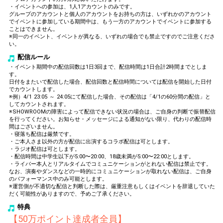
・イベントへの参加は、1人1アカウントのみです。
グループのアカウントと個人のアカウントをお持ちの方は、いずれかのアカウント
でイベントに参加している期間中は、もう一方のアカウントでイベントに参加する
ことはできません。
※同一のイベント、イベントが異なる、いずれの場合でも禁止ですのでご注意くださ
い。
配信ルール
・イベント期間中の配信回数は1日3回まで、配信時間は1日合計2時間までとしま
す。
日付をまたいで配信した場合、配信回数と配信時間については配信を開始した日付
でカウントします。
※例）4/1 23:05 ～ 24:05にて配信した場合、その配信は「4/1の60分間の配信」と
してカウントされます。
※SHOWROOMの障害によって配信できない状況の場合は、ご自身の判断で振替配信
を行ってください。お知らせ・メッセージによる通知がない限り、代わりの配信時
間はございません。
・寝落ち配信は厳禁です。
・ご本人さま以外の方が配信に出演するコラボ配信は可とします。
・ラジオ配信は可とします。
・配信時間は中学生以下が5:00〜20:00、18歳未満が5:00〜22:00とします。
・ライバー本人とリアルタイムでコミュニケーションがとれない配信は禁止です。
なお、演奏やダンスなどの一時的にコミュニケーションが取れない配信は、ご自身
のパフォーマンス中のみ可能とします。
※運営側が不適切な配信と判断した際は、厳重注意もしくはイベントを辞退していた
だく可能性がありますので、予めご了承ください。
特典
【50万ポイント達成者全員】