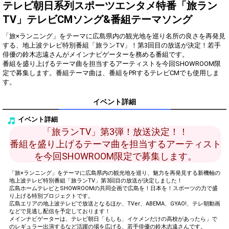
得！
テレビ朝日系列スポーツエンタメ特番「旅ラン
TV」テレビCMソング&番組テーマソング
Gifting
Comments
「旅×ランニング」をテーマに広島県内の観光地を巡り名所の良さを再発見
Throw gifts to the stage and join
You can post comments. Please
する、地上波テレビ特別番組「旅ランTV」！第3回目の放送が決定！若手
the live performance.
refrain from posting comments
俳優の鈴木志遠さんがメインナビゲーターを務める番組です。
First, try throwing free Stars
that may offend performers or
番組を盛り上げるテーマ曲を担当するアーティストを今回SHOWROOM限
(once a day)! You can also charge
other users.
定で募集します。番組テーマ曲は、番組をPRするテレビCMでも使用しま
Show Gold to purchase gifts
(available from 1 JPY)! When you
continue to send gifts to the
performer(s), the performer's
イベント詳細
popularity ranking and your
ranking go up.
イベント詳細
To cheer on performers, you can
「旅ランTV」第3弾！放送決定！！
send them gifts.
To send performers paid items,
番組を盛り上げるテーマ曲を担当するアーティスト
you must use Show Gold.
を今回SHOWROOM限定で募集します。
「旅×ランニング」をテーマに広島県内の観光地を巡り、魅力を再発見する新機軸の
地上波テレビ特別番組「旅ランTV」第3回目の放送が決定しました！
広島ホームテレビとSHOWROOMの共同企画で広島を！日本を！スポーツの力で盛
Close
り上げる特別プロジェクトです。
広島エリアの地上波テレビで放送となるほか、TVer、ABEMA、GYAO!、テレ朝動画
などで見逃し配信を予定しております！
メインナビゲーターは、テレビ朝日「もしも、イケメンだけの高校があったら」で
のレギュラー出演するなど活躍の場を広げる、若手俳優の鈴木志遠さんです。