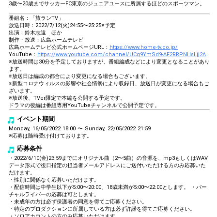
3歳〜20歳までサッカーFC東京のジュニアユースに所属するほどのスポーツマン。
番組名：「旅ランTV」
放送日時：2022/7/12(火)24:55〜25:25※予定
出演：鈴木志遠 ほか
制作・放送：広島ホームテレビ
広島ホームテレビ公式ホームページURL：
https://www.home-tv.co.jp/
YouTube：
https://www.youtube.com/channel/UCg9YmSd9-AF2RRPNHsLjj2A
※放送時間は30分を予定しておりますが、番組編成などにより変更となることがあり
ます。
※放送日は編成の都合により変更になる場合もございます。
※新型コロナウィルスの影響や社会情勢により収録日、放送日が変更になる場合もご
ざいます。
※放送後、TVer限定で本編を公開する予定です。
ドラマの後編は番組専用YouTubeチャンネルで公開予定です。
イベント期間
Monday, 16/05/2022 18:00 〜 Sunday, 22/05/2022 21:59
※応募は随時受け付けております。
応募条件
・2022/6/10(金)23:59までにオリジナル曲（2〜5曲）の音源を、mp3もしくはWAV
データ形式で後日指定の担当者メールアドレスにご送付いただける方のみ応募いた
だけます。
・性別に関係なく応募いただけます。
・配信時間は中学生以下が5:00〜20:00、18歳未満が5:00〜22:00とします。 ・バー
チャルライバーの応募は可とします。
・未成年の方は必ず保護者の同意を得てご応募ください。
・特定のプロダクションに所属している方は必ず許諾を得てご応募ください。
・ソロアカウントの方のみ応募いただけます。