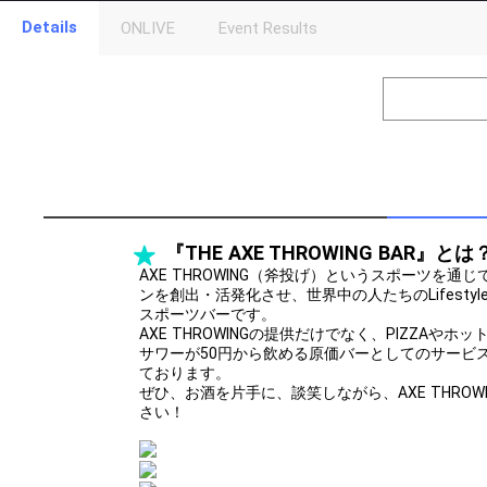
Details
ONLIVE
Event Results
Level
Points
1
0
Event Begins!
2
500000
オリジナルア
Gifting
Throw gifts to the stage and join the live performance.
First, try throwing free Stars (once a day)! You can also charg
『THE AXE THROWING BAR』とは
(available from 1 JPY)! When you continue to send gifts to the 
popularity ranking and your ranking go up.
AXE THROWING（斧投げ）というスポーツを
To cheer on performers, you can send them gifts.
ンを創出・活発化させ、世界中の人たちのLifest
To send performers paid items, you must use Show Gold.
スポーツバーです。
AXE THROWINGの提供だけでなく、PIZZAや
サワーが50円から飲める原価バーとしてのサービ
ております。
ぜひ、お酒を片手に、談笑しながら、AXE THRO
さい！