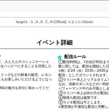
List of Goal
targets：S , A , B , C , N (Official)
スタイル:Classic
バター制作権獲得！
Comments
イベント詳細
You can post comments. Please r
e Show Gold to purchase gifts
other users.
？
配信ルール
performer(s), the performer's
通じて、人と人とのコミュニケーショ
①配信時間は、1日合計90分ま
yleをハッピーにすることを目指した
数に関しては、配信を開始した
※例）2/24（水）23:05～24
ホットドッグなどの軽食の販売、レモン
配信」としてカウントされます
スもお楽しみいただけるようになっ
②ライバー本人とリアルタイム
なお、演奏やダンスなどの一時
Close
WINGの魅力を存分に味わってくだ
パフォーマンス中のみ可能とし
③ライバー本人以外の方が配信
④寝落ち配信は厳禁です。
⑤ラジオ配信は可とします。
※運営側が不適切な配信と判断