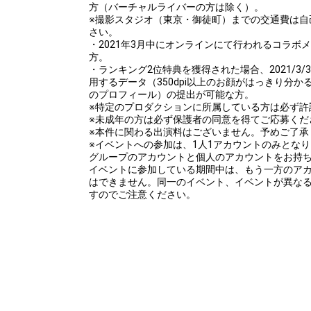
方（バーチャルライバーの方は除く）。
※撮影スタジオ（東京・御徒町）までの交通費は自
さい。
・2021年3月中にオンラインにて行われるコラボ
方。
・ランキング2位特典を獲得された場合、2021/3/3
用するデータ（350dpi以上のお顔がはっきり分かる
のプロフィール）の提出が可能な方。
※特定のプロダクションに所属している方は必ず許
※未成年の方は必ず保護者の同意を得てご応募くだ
※本件に関わる出演料はございません。予めご了承
※イベントへの参加は、1人1アカウントのみとな
グループのアカウントと個人のアカウントをお持
イベントに参加している期間中は、もう一方のア
はできません。同一のイベント、イベントが異な
すのでご注意ください。