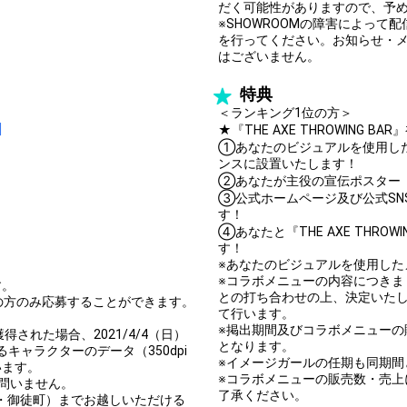
だく可能性がありますので、予
※SHOWROOMの障害によっ
を行ってください。お知らせ・
はございません。
特典
＜ランキング1位の方＞
]
★『THE AXE THROWING 
①あなたのビジュアルを使用した
ンスに設置いたします！
②あなたが主役の宣伝ポスター（
③公式ホームページ及び公式SN
す！
④あなたと『THE AXE THR
す！
※あなたのビジュアルを使用した
※コラボメニューの内容につきましては
す。
との打ち合わせの上、決定いたし
女性の方のみ応募することができます。
て行います。
※掲出期間及びコラボメニューの販売期
された場合、2021/4/4（日）
となります。
キャラクターのデータ（350dpi
※イメージガールの任期も同期間
います。
※コラボメニューの販売数・売
問いません。
了承ください。
京・御徒町）までお越しいただける