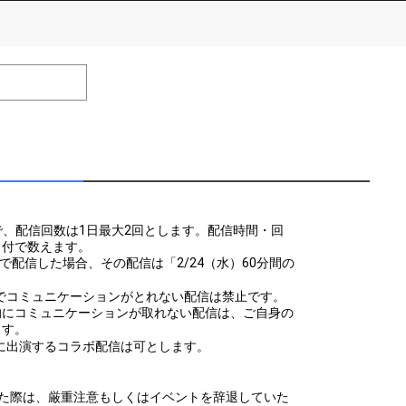
number of positions
Remarks
remaining
efrain from posting comments that may offend performers or
で、配信回数は1日最大2回とします。配信時間・回
日付で数えます。
:05まで配信した場合、その配信は「2/24（水）60分間の
。
でコミュニケーションがとれない配信は禁止です。
的にコミュニケーションが取れない配信は、ご自身の
ます。
に出演するコラボ配信は可とします。
した際は、厳重注意もしくはイベントを辞退していた