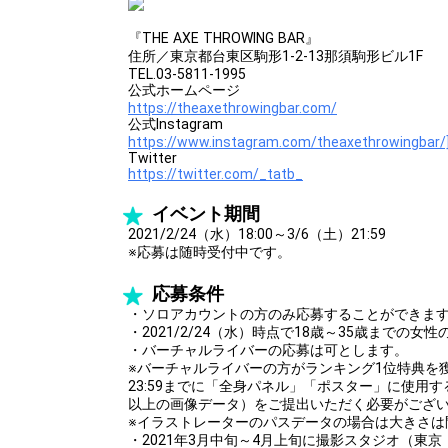
『THE AXE THROWING BAR』
住所／東京都台東区駒形1-2-13那須駒形ビル1F
TEL.03-5811-1995
公式ホームページ
https://theaxethrowingbar.com/
公式Instagram
https://www.instagram.com/theaxethrowingbar/
Twitter
https://twitter.com/_tatb_
イベント期間
2021/2/24（水）18:00～3/6（土）21:59
※応募は随時受付中です。
応募条件
・ソロアカウントの方のみ応募することができま
・2021/2/24（水）時点で18歳～35歳までの
・バーチャルライバーの応募は可とします。
※バーチャルライバーの方がランキング1位特典を獲得
23:59までに「全身パネル」「ポスター」に使用する
以上の画像データ）をご提出いただく必要がござ
※イラストレーターのパスデータの場合は大きさは
・2021年3月中旬～4月上旬に撮影スタジオ（東