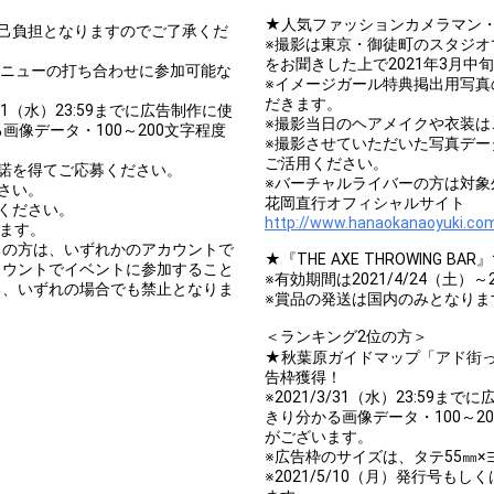
★人気ファッションカメラマン
己負担となりますのでご了承くだ
※撮影は東京・御徒町のスタジ
をお聞きした上で2021年3月中
メニューの打ち合わせに参加可能な
※イメージガール特典掲出用写
だきます。
1（水）23:59までに広告制作に使
※撮影当日のヘアメイクや衣装は
画像データ・100～200文字程度
※撮影させていただいた写真デ
ご活用ください。
諾を得てご応募ください。
※バーチャルライバーの方は対象
さい。
花岡直行オフィシャルサイト
ください。
http://www.hanaokanaoyuki.co
ります。
ちの方は、いずれかのアカウントで
★『THE AXE THROWING 
カウントでイベントに参加すること
※有効期間は2021/4/24（土）～
る、いずれの場合でも禁止となりま
※賞品の発送は国内のみとなりま
＜ランキング2位の方＞
★秋葉原ガイドマップ「アド街っ
告枠獲得！
※2021/3/31（水）23:59
きり分かる画像データ・100～
がございます。
※広告枠のサイズは、タテ55㎜×
※2021/5/10（月）発行号もし