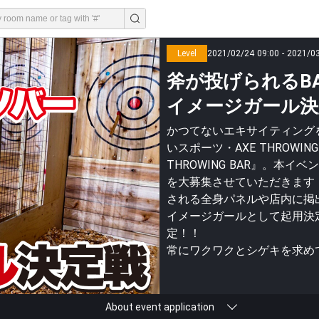
Level
2021/02/24 09:00 - 2021/0
斧が投げられるBAR『
イメージガール決
かつてないエキサイティング
いスポーツ・AXE THROWI
THROWING BAR』。
を大募集させていただきます
される全身パネルや店内に掲
イメージガールとして起用決
定！！
常にワクワクとシゲキを求め
About event application