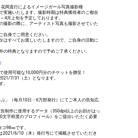
・花岡直行によるイメージガール写真撮影権
オで実施いたします。撮影時期は特典獲得者のご都合
旬～4月上旬を予定しております。
真の撮影の際に、アーティスト写真も撮影させていた
ご自身でご用意ください。
ータはすべてお渡しいたしますので、ご自身の活動に
外の特典となりますので予めご了承ください。
m
BAR』で使用可能な10,000円分のチケットを贈呈！
2021/7/31（土）となります。
す。
ぷ」（毎月10日・6万部発行）にてご本人の告知広
までに広告制作に使用するデータ（350dpi以上のお顔がはっ
200文字程度のプロフィール）をご提出いただく必要
ヨコ98㎜です。
くは2021/6/10（木）発行号にて掲載させていただき