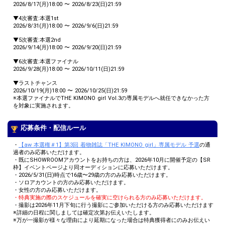
2026/8/17(月)18:00 〜 2026/8/23(日)21:59
▼4次審査:本選1st
2026/8/31(月)18:00 〜 2026/9/6(日)21:59
▼5次審査:本選2nd
2026/9/14(月)18:00 〜 2026/9/20(日)21:59
▼6次審査:本選ファイナル
2026/9/28(月)18:00 〜 2026/10/11(日)21:59
▼ラストチャンス
2026/10/19(月)18:00 〜 2026/10/25(日)21:59
※本選ファイナルでTHE KIMONO girl Vol.3の専属モデルへ就任できなかった方
を対象に実施されます。
応募条件・配信ルール
・
【aw 本選権＃1】第3回 着物雑誌「THE KIMONO girl」専属モデル 予選
の通
過者のみ応募いただけます。
・既にSHOWROOMアカウントをお持ちの方は、2026年10月に開催予定の【SR
枠】イベントページより同オーディションに応募いただけます。
・2026/5/31(日)時点で16歳〜29歳の方のみ応募いただけます。
・ソロアカウントの方のみ応募いただけます。
・女性の方のみ応募いただけます。
・特典実施の際のスケジュールを確実に空けられる方のみ応募いただけます。
・撮影は2026年11月下旬に行う撮影にご参加いただける方のみ応募いただけます
※詳細の日程に関しましては確定次第お伝えいたします。
※万が一撮影が様々な理由により延期になった場合は特典獲得者にのみお伝えい