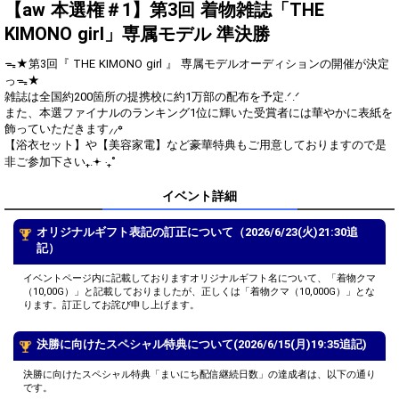
得！
【aw 本選権＃1】第3回 着物雑誌「THE
KIMONO girl」専属モデル 準決勝
Gifting
Comments
ᯓ★第3回『 THE KIMONO girl 』 専属モデルオーディションの開催が決定
Throw gifts to the stage and join
You can post comments. Please
っᯓ★
the live performance.
refrain from posting comments
雑誌は全国約200箇所の提携校に約1万部の配布を予定.ᐟ‪.ᐟ‪
First, try throwing free Stars
that may offend performers or
また、本選ファイナルのランキング1位に輝いた受賞者には華やかに表紙を
(once a day)! You can also charge
other users.
飾っていただきます⸝⸝꙳
Show Gold to purchase gifts
【浴衣セット】や【美容家電】など豪華特典もご用意しておりますので是
(available from 1 JPY)! When you
非ご参加下さい₊.𖥔 ‧₊˚
continue to send gifts to the
performer(s), the performer's
popularity ranking and your
イベント詳細
ranking go up.
To cheer on performers, you can
オリジナルギフト表記の訂正について（2026/6/23(火)21:30追
send them gifts.
To send performers paid items,
記）
you must use Show Gold.
イベントページ内に記載しておりますオリジナルギフト名について、「着物クマ
（10,00G）」と記載しておりましたが、正しくは「着物クマ（10,000G）」とな
ります。訂正してお詫び申し上げます。
Close
決勝に向けたスペシャル特典について(2026/6/15(月)19:35追記)
決勝に向けたスペシャル特典「まいにち配信継続日数」の達成者は、以下の通り
です。