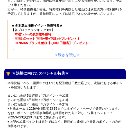
す。ご対応いただけない場合は特典が取り消しになる可能性がございます。予め
ご了承ください。
万が一、特典獲得者が辞退、特典権利を失効した場合には次位の方へ権利移行を
予定しておりますが、発覚時期によっては対応できない場合がございます。
★各本選出場権イベント決勝特典★
【各ブロックランキング1位】
・本選1stへの参加権を獲得！
・浴衣3点セット(浴衣+帯+下駄)をプレゼント！
・DENMANブラシ京都桜【5,000 円相当】プレゼント！
【各ブロックランキング2位】
＜続きを読む＞
・本選1stへの参加権を獲得！
・クレイツ9012イオンストレートアイロン【ヘアアイロン】プレゼント！
【各ブロックランキング3位】
・本選1stへの参加権を獲得！
☆決勝に向けたスペシャル特典☆
・クレイツマカロンカール32mm(ヘアアイロン)をプレゼント！
本準決勝イベント期間中のまいにち配信継続日数に応じて、決勝におけるポイン
【各ブロックランキング4〜10位】
トを加算いたします！
・本選1stへの参加権を獲得！
まいにち配信5日継続：1万ポイントを加算！
【30万ポイント達成者全員】
まいにち配信6日継続：2万ポイントを加算！
・オリジナルアバター制作権獲得！
まいにち配信7日継続：3万ポイントを加算！
※対象ルームは2026/6/15(月)23:59までに本イベントページで発表いたします。
【オリジナルギフト「紫陽花の髪飾り(100G)」ランキング各ブロック1位】
なお、ポイントは決勝参加権利を獲得された方に対し、決勝イベントにて
・浴衣2点セット(浴衣+帯)をプレゼント！
2026/6/23(火)23:59までに加算されます。
※上記の加算ポイントは累計ではなく、最終的に達成した日数のポイントのみが
【オリジナルギフト「着物クマ
(10,00G)
→(10,000G)(2026/6/26(金)21:30修
加算されます。
正)」ランキング各ブロック1位】