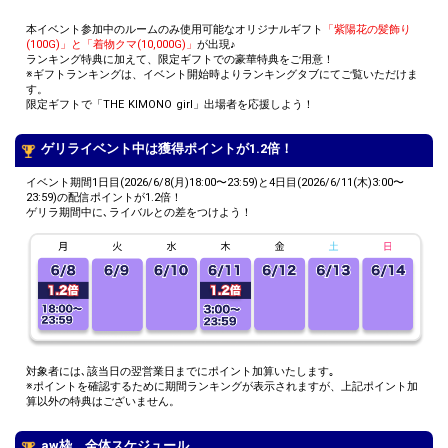
本イベント参加中のルームのみ使用可能なオリジナルギフト
「紫陽花の髪飾り
(100G)」と「着物クマ(10,000G)」
が出現♪
ランキング特典に加えて、限定ギフトでの豪華特典をご用意！
※ギフトランキングは、イベント開始時よりランキングタブにてご覧いただけま
す。
限定ギフトで「THE KIMONO girl」出場者を応援しよう！
ゲリライベント中は獲得ポイントが1.2倍！
イベント期間1日目(2026/6/8(月)18:00〜23:59)と4日目(2026/6/11(木)3:00〜
23:59)の配信ポイントが1.2倍！
ゲリラ期間中に､ライバルとの差をつけよう！
対象者には､該当日の翌営業日までにポイント加算いたします｡
※ポイントを確認するために期間ランキングが表示されますが、上記ポイント加
算以外の特典はございません。
aw枠 全体スケジュール