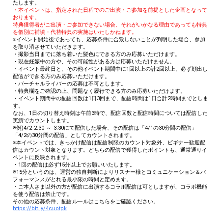
たします。
・本イベントは、指定された日程でのご出演・ご参加を前提とした企画となって
おります。
特典獲得者がご出演・ご参加できない場合、それがいかなる理由であっても特典
を個別に補填・代替特典の実施はいたしかねます。
※イベント開始後であっても、応募条件に合致しないことが判明した場合、参加
を取り消させていただきます。
・撮影当日までに落ち着いた髪色にできる方のみ応募いただけます。
・現在妊娠中の方や、その可能性がある方は応募いただけません。
・イベント最終日と、その他イベント期間中に1回以上の計2回以上、必ず顔出し
配信ができる方のみ応募いただけます。
・バーチャルライバーの応募は不可とします。
・特典欄をご確認の上、問題なく履行できる方のみ応募いただけます。
・イベント期間中の配信回数は1日3回まで、配信時間は1日合計2時間までとしま
す。
なお、1日の切り替え時刻は午前3時で、配信回数と配信時間については配信した
実績でカウントします。
※例)4/2 2:30 ～ 3:30にて配信した場合、その配信は「4/1の30分間の配信」
「4/2の30分間の配信」としてカウントされます。
※本イベントでは、きっかけ配信は配信制限のカウント対象外、ビギナー歓迎配
信はカウント対象となります。どちらの配信で獲得したポイントも、通常通りイ
ベントに反映されます。
・1回の配信は必ず15分以上でお願いいたします。
※15分というのは、運営の独自判断によりリスナー様とコミュニケーション＆パ
フォーマンスがとれる最小限の時間と定めます。
・ご本人さま以外の方が配信に出演するコラボ配信は可としますが、コラボ機能
を使う配信は禁止です。
その他の応募条件、配信ルールはこちらをご確認ください。
https://bit.ly/4cuotpk