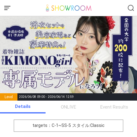
Level
2026/06/08 09:00 - 2026/06/14 12:59
number of
Details
ONLIVE
Event Results
Rema
Level
Points
List of Goal
positions
rks
remaining
1
0
Event Begins!
targets：C-1~SS-5
スタイル:Classic
オリジナルアバター制作権獲
2
300000