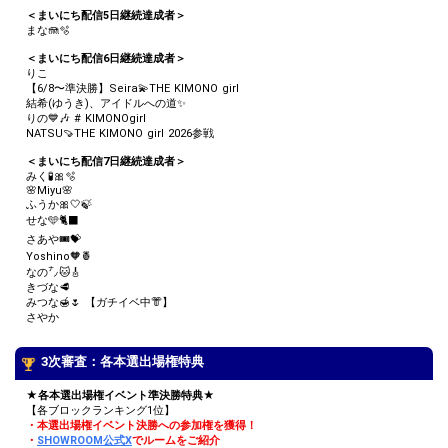
＜まいにち配信5日継続達成者＞
まな🪼🫧
＜まいにち配信6日継続達成者＞
りこ
【6/8〜準決勝】Seira💫THE KIMONO girl
結希(ゆうき)、アイドルへの道✨️
りの💙🎶 # KIMONOgirl
NATSU🍠THE KIMONO girl 2026参戦
＜まいにち配信7日継続達成者＞
みく🧪🎀🫧
🌸Miyu🌸
ふうか🎀‎🤍🍃
せな🩵🐈‍⬛
さあや🎟💝
Yoshino‪🧡‬‪🍍
なの㌨🐱🎸
きづな🥩
みつな🍯🌷 【ガチイベ中👘】
さやか
3次審査：各本選出場権特典
★各本選出場権イベント準決勝特典★
【各ブロックランキング1位】
・本選出場権イベント決勝への参加権を獲得！
・
SHOWROOM公式X
でルームをご紹介