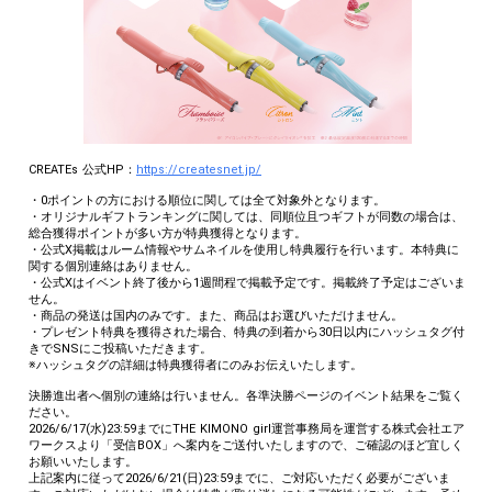
CREATEs 公式HP：
https://createsnet.jp/
・0ポイントの方における順位に関しては全て対象外となります。
・オリジナルギフトランキングに関しては、同順位且つギフトが同数の場合は、
総合獲得ポイントが多い方が特典獲得となります。
・公式X掲載はルーム情報やサムネイルを使用し特典履行を行います。本特典に
関する個別連絡はありません。
・公式Xはイベント終了後から1週間程で掲載予定です。掲載終了予定はございま
せん。
・商品の発送は国内のみです。また、商品はお選びいただけません。
・プレゼント特典を獲得された場合、特典の到着から30日以内にハッシュタグ付
きでSNSにご投稿いただきます。
※ハッシュタグの詳細は特典獲得者にのみお伝えいたします。
決勝進出者へ個別の連絡は行いません。各準決勝ページのイベント結果をご覧く
ださい。
2026/6/17(水)23:59までにTHE KIMONO girl運営事務局を運営する株式会社エア
ワークスより「受信BOX」へ案内をご送付いたしますので、ご確認のほど宜しく
お願いいたします。
上記案内に従って2026/6/21(日)23:59までに、ご対応いただく必要がございま