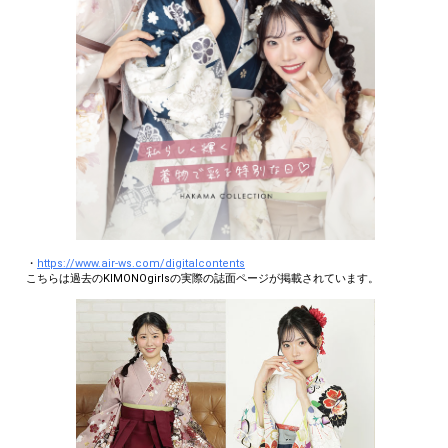
※1人が獲得できる数は1本までです。
※★10時間以上配信記念特典★は、条件を達成された方へ発送いたします。
個別のご連絡は行わず、発送をもってご案内に代えさせていただきます。
・本イベントまでに浴衣特典を複数獲得された方は、3着目獲得分から
Amazon eギフトカード10,000円分に代替させて頂きます。
※3着目獲得分以降は浴衣のみAmazon eギフトカードに代替させていただ
きます。浴衣以外の服飾雑貨はプレゼントいたします。
【Amazon eギフトカードについて】
Amazon eギフトカードの有効期限は､発行から10年間です｡
Amazon eギフトカードは受信BOXへコードにてお送りいたします。直接
ご自宅へカードのご送付は致しません。
本キャンペーンは株式会社エアワークスによる提供です｡
本キャンペーンについてのお問い合わせはAmazonではお受けしておりま
せん｡
THE KIMONO girl 運営事務局を運営する株式会社エアワークスまでお願い
いたします｡
・
https://www.air-ws.com/digitalcontents
こちらは過去のKIMONOgirlsの実際の誌面ページが掲載されています。
・0ポイントの方における順位に関しては全て対象外となります。
・オリジナルギフトランキングに関しては、同順位且つギフトが同数の場
合は、総合獲得ポイントが多い方が特典獲得となります。
・公式X掲載はルーム情報やサムネイルを使用し特典履行を行います。本特
典に関する個別連絡はありません。
・公式Xはイベント終了後から1週間程で掲載予定です。掲載終了予定はご
ざいません。
・商品の発送は国内のみです。また、商品はお選びいただけません。
・プレゼント特典を獲得された場合、特典の到着から30日以内にハッシュ
タグ付きでSNSにご投稿いただきます。
※ハッシュタグの詳細は特典獲得者にのみお伝えいたします。