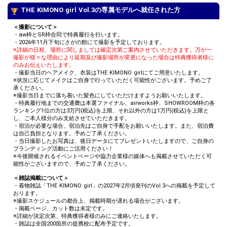
THE KIMONO girl Vol.3の専属モデルへ就任された方
＜撮影について＞
・aw枠とSR枠合同で特典履行を行います。
・2026年11月下旬にさがの館にて撮影を予定しております。
※詳細の日程、場所に関しましては確定次第ご案内させていただきます。万が一
撮影が様々な理由により延期及び撮影場所が変更になった場合は特典獲得者様に
のみお伝えいたします。
・撮影当日のヘアメイク、衣装はTHE KIMONO girlにてご用意いたします。
※状況に応じてメイクはご自身で行っていただく可能性がございます。予めご了
承ください。
※撮影当日までに落ち着いた髪色にしていただけますようお願いいたします。
・特典履行地までの交通費は本選ファイナル、airworks枠、SHOWROOM枠の各
ランキング1位の方は3万円(税込)を上限、それ以外の方は1万円(税込)を上限と
し、ご本人様分のみ支給させていただきます。
・宿泊が必要な場合、宿泊先はご自身で手配をお願いいたします。また、宿泊費
は自己負担となります。予めご了承ください。
・当日撮影したお写真は、後日データにてプレゼントいたしますので、ご自身の
ブランディング活動にご活用ください！
※今後開催されるイベントページや協力企業様の媒体へも掲載させていただく可
能性がございますので、予めご了承ください。
＜雑誌掲載について＞
・着物雑誌「THE KIMONO girl」の2027年2月頃発刊のVol.3への掲載を予定して
おります。
※撮影スケジュールの都合上、掲載時期が遅れる場合がございます。
・掲載ページ、カット数は未定です。
※詳細が決定次第、特典獲得者様のみにご連絡いたします。
・雑誌は全国200箇所の提携校に配布予定です。