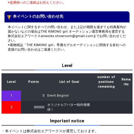
※提携校へのご連絡はお控えください。
本イベントのお問い合わせ先
本イベントに関するすべての問い合わせ、また上記の期限を過ぎても特典案内が
届かないなどの場合はTHE KIMONO girl オーディション運営事務局を運営する
株式会社エアワークスairworks.showroom@gmail.comまでお問い合わせくだ
さい。
※着物雑誌「THE KIMONO girl」専属モデルオーディションに関係する各社への
直接のお問い合わせはご遠慮ください。
Level
number of
Rema
Level
Points
List of Goal
positions
rks
remaining
1
0
Event Begins!
オリジナルアバター制作権獲
2
300000
得！
Important notice
・本イベントは株式会社エアワークスが運営しております。
