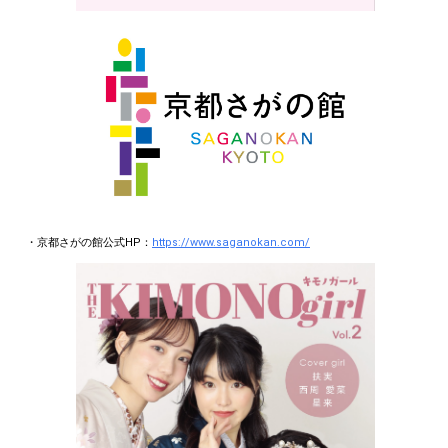
CREATEs 公式HP：
https://createsnet.jp/
★10時間以上配信記念特典★
【本イベント参加者で各本選出場権 決勝までに配信時間が10時間突破した
方全員】
＼天然由来100％処方プライベートエリアまで、うるおう、整う。「フレグ
ランスボディミスト」【1本】プレゼント！／
・京都さがの館公式HP：
https://www.saganokan.com/
※本イベント参加者で各本選出場権 決勝までに配信時間が合計10時間以上
突破した方がプレゼント対象です。