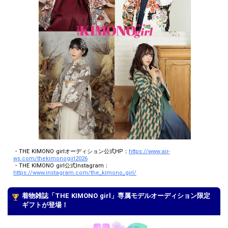
本選1st進出者へ個別の連絡は行いません。各決勝ページのイベント結果を
ご覧ください。
その他の＃1の特典獲得者には、2026/6/30(火)23:59までにTHE KIMONO
girl運営事務局を運営する株式会社エアワークスより「受信BOX」へ案内を
ご送付いたしますので、ご確認のほど宜しくお願いいたします。
上記案内に従って2026/7/5(日)23:59までに、ご対応いただく必要がござい
ます。ご対応いただけない場合は特典が取り消しになる可能性がございま
す。予めご了承ください。
万が一、特典獲得者が辞退、特典権利を失効した場合には次位の方へ権利
移行を予定しておりますが、発覚時期によっては対応できない場合がござ
います。
本選1st以降の特典の詳細は、該当のイベントページ公開後にご確認くださ
い。
・THE KIMONO girlオーディション公式HP：
https://www.air-
ws.com/thekimonogirl2026
・THE KIMONO girl公式Instagram：
https://www.instagram.com/the_kimono_girl/
着物雑誌「THE KIMONO girl」専属モデルオーディション限定
ギフトが登場！