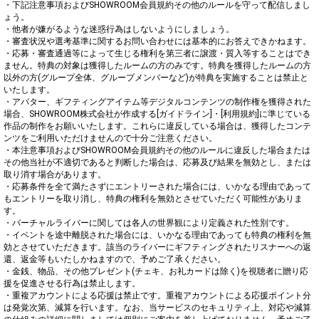
・下記注意事項およびSHOWROOM会員規約その他のルールを守って配信しまし
ょう。

・他者が嫌がるような迷惑行為はしないようにしましょう。

・審査状況や選考基準に関するお問い合わせには基本的にお答えできかねます。

・応募・審査通過等によって生じる権利を第三者に譲渡・質入等することはでき
ません。特典の対象は獲得したルームの方のみです。特典を獲得したルームの方
以外の方(グループ全体、グループメンバーなど)が特典を実施することは禁止と
いたします。

・アバター、ギフティングアイテム等デジタルコンテンツの制作権を獲得された
場合、SHOWROOM株式会社が作成する[ガイドライン]・[利用規約]に準じている
作品の制作をお願いいたします。これらに違反している場合は、獲得したコンテ
ンツをご利用いただけませんので十分ご注意ください。

・本注意事項およびSHOWROOM会員規約その他のルールに違反した場合または
その他当社が不適切であると判断した場合は、応募及び結果を無効とし、または
取り消す場合があります。

・応募条件を全て満たさずにエントリーされた場合には、いかなる理由であって
もエントリーを取り消し、特典の権利を無効とさせていただく可能性がありま
す。

・バーチャルライバーに関しては各人の世界観により定義された性別です。

・イベントを途中離脱された場合には、いかなる理由であっても特典の権利を無
効とさせていただきます。該当のライバーにギフティングされたリスナーへの返
還、返金等もいたしかねますので、予めご了承ください。

・金銭、物品、その他プレゼント(チェキ、お礼カードは除く)を視聴者に贈り応
援を促進させる行為は禁止します。

・重複アカウントによる応援は禁止です。重複アカウントによる応援ポイント分
は発覚次第、減算を行います。なお、当サービスのセキュリティ上、対応や減算