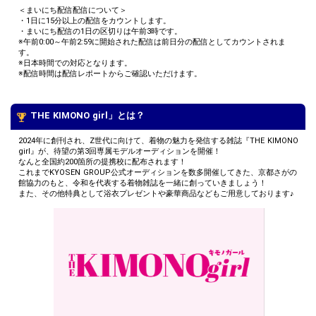
・浴衣3点セット(浴衣+帯+下駄)をプレゼント！
＜まいにち配信配信について＞
・1日に15分以上の配信をカウントします。
・まいにち配信の1日の区切りは午前3時です。
※午前0:00～午前2:59に開始された配信は前日分の配信としてカウントされま
す。
※日本時間での対応となります。
※配信時間は配信レポートからご確認いただけます。
THE KIMONO girl」とは？
2024年に創刊され、Z世代に向けて、着物の魅力を発信する雑誌『THE KIMONO
girl』が、待望の第3回専属モデルオーディションを開催！
なんと全国約200箇所の提携校に配布されます！
DENMAN 公式HP：
https://denmanbrush.jp/
これまでKYOSEN GROUP公式オーディションを数多開催してきた、京都さがの
館協力のもと、令和を代表する着物雑誌を一緒に創っていきましょう！
また、その他特典として浴衣プレゼントや豪華商品などもご用意しております♪