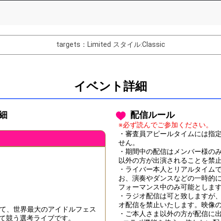
List of Goal
targets：Limited
スタイル:Classic
バター制作権獲得！
Comments
イベント詳細
You can post comments. Please r
e Show Gold to purchase gifts
other users.
詳細
配信ルール
performer(s), the performer's
※必ず読んでご参加ください。
・審査員アピールタイムには指
せん。
・期間中の配信はメンバー様の
以外の方が出演されることを禁
・ライバー本人とリアルタイム
Close
お、演奏やダンスなどの一時的
フォーマンス中のみ可能としま
・ラジオ配信は可と致しますが
オ配信を禁止いたします。映像
て、世界最大のアイドルフェス
・ご本人さま以外の方が配信に
権をかけて競う選考ライブです。