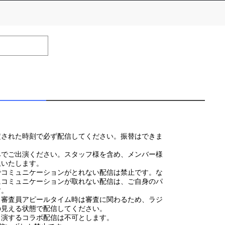
number of positions
Remarks
remaining
efrain from posting comments that may offend performers or
定された時刻で必ず配信してください。振替はできま
みでご出演ください。スタッフ様を含め、メンバー様
止いたします。
でコミュニケーションがとれない配信は禁止です。な
にコミュニケーションが取れない配信は、ご自身のパ
す。
、審査員アピールタイム時は審査に関わるため、ラジ
の見える状態で配信してください。
出演するコラボ配信は不可とします。