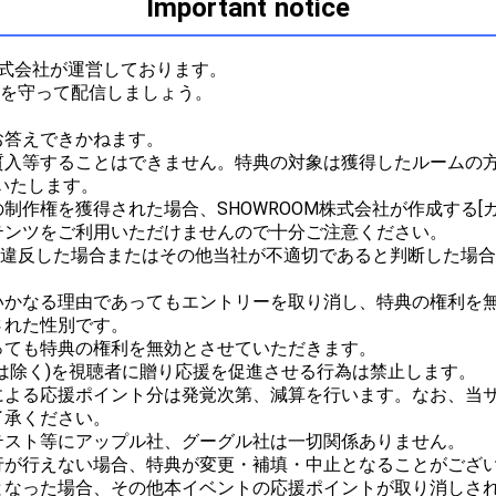
Important notice
株式会社が運営しております。

ルを守って配信しましょう。



答えできかねます。

質入等することはできません。特典の対象は獲得したルームの方
たします。

作権を獲得された場合、SHOWROOM株式会社が作成する[ガ
ンツをご利用いただけませんので十分ご注意ください。

ルに違反した場合またはその他当社が不適切であると判断した場
かなる理由であってもエントリーを取り消し、特典の権利を無
れた性別です。

ても特典の権利を無効とさせていただきます。

は除く)を視聴者に贈り応援を促進させる行為は禁止します。

による応援ポイント分は発覚次第、減算を行います。なお、当
承ください。

スト等にアップル社、グーグル社は一切関係ありません。

が行えない場合、特典が変更・補填・中止となることがござい
なった場合、その他本イベントの応援ポイントが取り消しされた