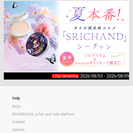
2026/08/03 - 2026/08/09
1day remaining
Help
FAQs
SHOWROOM, a fun and safe platform
Contact
Opinion