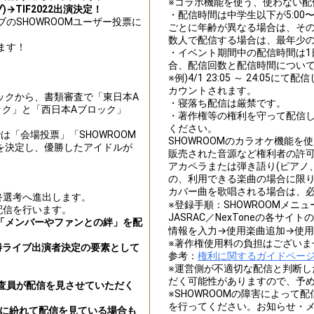
※コラボ機能を使う、使わない配
→TIF2022出演決定！
・配信時間は中学生以下が5:00〜2
のSHOWROOMユーザー投票に
ごとに年齢が異なる場合は、そ
数人で配信する場合は、最年少
ます！
・イベント期間中の配信時間は1
合、配信回数と配信時間につい
※例)4/1 23:05 ～ 24:0
カウントされます。
ックから、書類審査で「東日本A
・寝落ち配信は厳禁です。
ック」と「西日本Aブロック」
・著作権等の権利を守って配信
ください。
は「会場投票」「SHOWROOM
SHOWROOMのカラオケ機能を
を決定し、優勝したアイドルが
販売された音源など権利者の許可
アカペラまたは弾き語り(ピアノ
の、利用できる楽曲の場合に限り
カバー曲を歌唱される場合は、
最終選考へ進出します。
※登録手順：SHOWROOMメニ
配信を行います。
JASRAC／NexToneの各
」「メンバーやファンとの絆」を配
情報を入力→使用楽曲追加→使
※著作権使用料の負担はございま
勝ライブ出演者決定の要素として
参考：
権利に関するガイドペー
※運営側が不適切な配信と判断
だく可能性がありますので、予
査員が配信を見させていただく
※SHOWROOMの障害によっ
を行ってください。お知らせ・
に紛れて配信を見ている場合も