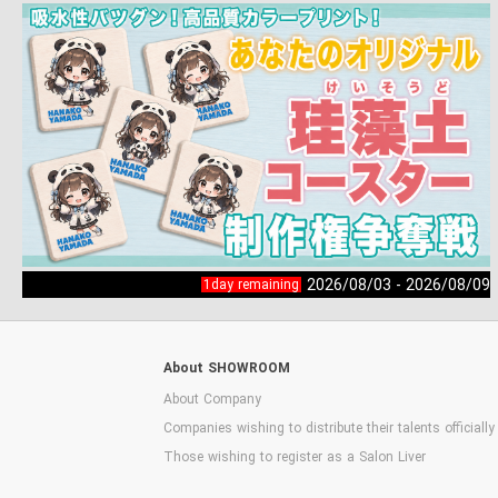
2026/08/03 - 2026/08/09
1day remaining
About SHOWROOM
About Company
Companies wishing to distribute their talents officially
Those wishing to register as a Salon Liver