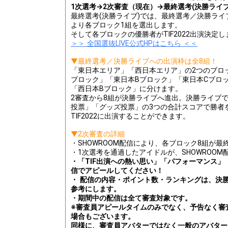
1次選考→2次審査（現在）→最終選考(決勝ライブ)
最終選考(決勝ライブ)では、最終選考／決勝ライブ
より各ブロック1組を選出します。
そして各ブロックの優勝者がTIF2022出演決定し
＞＞ 全国選抜LIVE公式HPはこちら ＜＜
▼最終選考／決勝ライブへの出演枠は全8組！
「東日本エリア」「西日本エリア」の2つのブロ
ブロック」「東日本Bブロック」「東日本Cブロ
「西日本Bブロック」に分けます。
2審査から8組が決勝ライブへ進出。決勝ライブで
投票」「グッズ投票」の3つの合計スコアで勝者
TIF2022に出演することができます。
▼2次審査の詳細
・SHOWROOM配信により、各ブロック8組が
・1次選考を通過したアイドルが、SHOWROOM
・「TIF出演への熱い思い」「パフォーマンス
信でアピールしてください！
・ 配信の内容・ポイント数・ランキングは、決
参考にします。
・期間中の配信は全て審査対象です。
※審査員アピールタイムのみでなく、予告なく審
場合もございます。
同様に、審査員アバターではなく一般のアバター