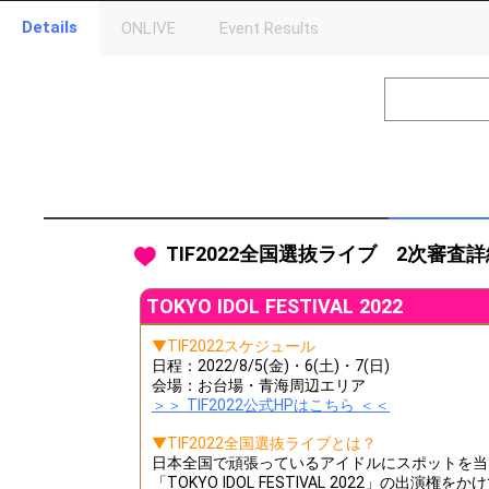
Details
ONLIVE
Event Results
Level
Points
1
0
Event Begins!
2
500000
オリジナルア
Gifting
Throw gifts to the stage and join the live performance.
First, try throwing free Stars (once a day)! You can also charg
TIF2022全国選抜ライブ 2次審査
(available from 1 JPY)! When you continue to send gifts to the 
popularity ranking and your ranking go up.
To cheer on performers, you can send them gifts.
TOKYO IDOL FESTIVAL 2022
To send performers paid items, you must use Show Gold.
▼TIF2022スケジュール
日程：2022/8/5(金)・6(土)・7(日)
会場：お台場・青海周辺エリア
＞＞ TIF2022公式HPはこちら ＜＜
▼TIF2022全国選抜ライブとは？
日本全国で頑張っているアイドルにスポットを当
「TOKYO IDOL FESTIVAL 2022」の出演