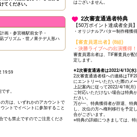
はございません。
けてください。
2次審査通過者特典
【50万ポイント達成者全員
・オリジナルアバター制作権獲
ル計画・参宮橋駅前女子・
ドル・夕凪プリズム・世ノ果テデ人形ハ
【審査員選出者】(8組)
・決勝ライブへの出演獲得！
審査員選出者は、TIF審査員が
定します。
※2次審査通過者は2022/4/13
2 19:59
2次審査通過者様への連絡はTIF202
にエントリーいただいた際のメ
上記案内に従って2022/4/18(
可能です。
ご対応いただけない場合は特典
。
ださい。
ちの方は、いずれかのアカウントで
万が一、特典獲得者が辞退、特典権
カウントでイベントに参加すること
し、次位の方へ権利移行を予定
合がございます。
合でも禁止ですのでご注意くださ
※特典の詳細につきましては、特