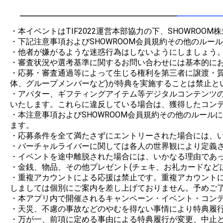
・本イベントはTIF2022運営本部協力の下、SHOWROOM
・下記注意事項およびSHOWROOM会員規約その他のルー
・他者が嫌がるような迷惑行為はしないようにしましょう。
・審査状況や選考基準に関するお問い合わせには基本的にお
・応募・審査通過等によって生じる権利を第三者に譲渡・
体、グループメンバーなど)が特典を実施することは禁止とい
・アバター、ギフティングアイテム等デジタルコンテンツの制
いたします。これらに違反している場合は、獲得したコンテ
・本注意事項およびSHOWROOM会員規約その他のルー
ます。

・応募条件を全て満たさずにエントリーされた場合には、い
・バーチャルライバーに関しては各人の世界観により定義さ
・イベントを途中離脱された場合には、いかなる理由であっ
・金銭、物品、その他プレゼント(チェキ、お礼カードなど
・重複アカウントによる応援は禁止です。重複アカウント
しましては個別にご案内を差し上げておりません。予めご了
・本アプリ内で開催されるキャンペーン・イベント・コンテ
・天災、不慮の事故などのやむを得ない事情により特典履行
・万が一、前項に定める事由による特典履行が変更、中止と