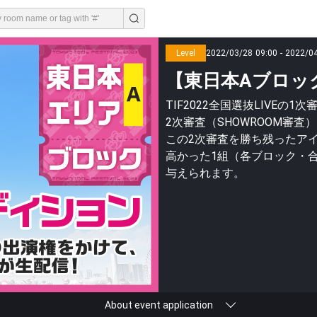
Level
2022/03/28 09:00 - 2022/0
【東日本Aブロック】
TIF2022全国選抜LIVE
2次審査（SHOWROOM審査
この2次審査を勝ち残ったア
高かった1組（各ブロック・合計8組
与えられます。
About event application