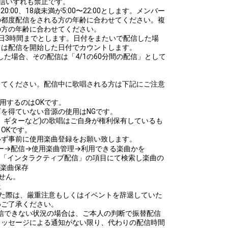
信いずれも禁止です。
0:00、18歳未満が5:00〜22:00とします。メンバー
の都度配信をされる方の年齢に合わせてください。複
の方の年齢に合わせてください。
日3時間までとします。日付をまたいで配信した場
ては配信を開始した日付でカウントします。
5にて配信した場合、その配信は「4/1の60分間の配信」として
してください。配信中に歌唱される方は下記にご注意
使用するのはOKです。
を得ていない音源の使用はNGです。
、ギターなど)の歌唱はご自身が権利保有しているも
OKです。
必ず事前に使用楽曲登録をお願い致します。
ュー→配信→使用楽曲管理→利用できる楽曲かを
サイトの「インタラクティブ配信」の項目にて検索し楽曲の
用楽曲保存
せん。
ジ
した際は、厳重注意もしくはイベントを辞退していた
めご了承ください。
て配信できない状況の場合は、ご本人の判断で振替配信
メッセージによる通知がない限り、代わりの配信時間