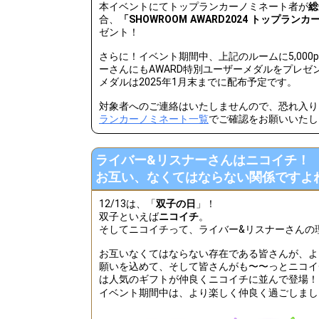
本イベントにてトップランカーノミネート者が
総
合、
「SHOWROOM AWARD2024 トップラ
24
220000
ルームプロフ
ゼント！
25
250000
リスナーさん
さらに！イベント期間中、上記のルームに5,000
ーさんにもAWARD特別ユーザーメダルをプレゼ
26
280000
リスナーさん
メダルは2025年1月末までに配布予定です。
27
300000
30万pt達成
対象者へのご連絡はいたしませんので、恐れ入り
ランカーノミネート一覧
でご確認をお願いいたし
28
330000
「あ〜、リス
29
350000
自分のルーム
ライバー&リスナーさんはニコイチ！
30
400000
40万pt達成
お互い、なくてはならない関係ですよ
31
500000
ニコイチギフ
12/13は、「
双子の日
」！
双子といえば
ニコイチ
。
32
600000
60万pt達成
そしてニコイチって、ライバー&リスナーさんの
33
800000
80万pt達成
お互いなくてはならない存在である皆さんが、よ
願いを込めて、そして皆さんがも〜〜っとニコイ
34
900000
リスナーさん
は人気のギフトが仲良くニコイチに並んで登場！
イベント期間中は、より楽しく仲良く過ごしまし
35
1000000
100万pt達