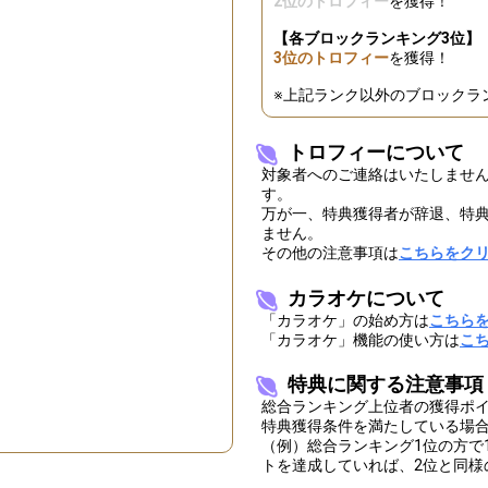
2位のトロフィー
を獲得！
【各ブロックランキング3位】
3位のトロフィー
を獲得！
※上記ランク以外のブロックラ
トロフィーについて
対象者へのご連絡はいたしませ
す。
万が一、特典獲得者が辞退、特
ません。
その他の注意事項は
こちらをク
カラオケについて
「カラオケ」の始め方は
こちら
「カラオケ」機能の使い方は
こ
特典に関する注意事項
総合ランキング上位者の獲得ポ
特典獲得条件を満たしている場
（例）総合ランキング1位の方で1
トを達成していれば、2位と同様