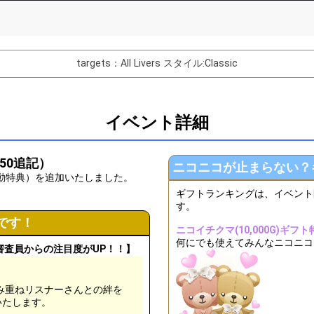
List of Goal
targets：All Livers
スタイル:Classic
する意気込みを一言！
、コメントを見逃していないか確認しよう！
イベント詳細
での目標を語ろう！
お決まりの挨拶でリスナーさんと盛り上がろう！
:50追記）
ニコニコが止まらない？
たい目標順位を、テロップに書いてみよう！
連動特典）を追加いたしました。
ギフトランキングは、イベント
トをギフティングされた時のお礼を考えてみよう！
す。
です！
ケジュールについて、考えてみよう！
ニコイチクマ(10,000G)ギフト
何にでも使えてみんなニコニコ！
の好きなところを1つ発表しよう！
審査員からの注目度がUP！！】
フトのお礼コールを見直してみよう！
を積み重ねリスナーさんとの絆を
ジがついているリスナーさんに、質問してみよう！
いたします。