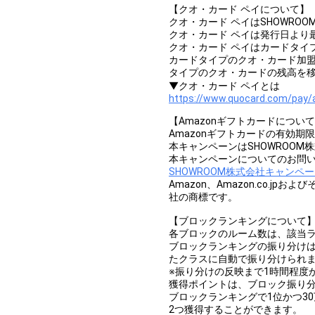
【クオ・カード ペイについて】
クオ・カード ペイはSHOWRO
クオ・カード ペイは発行日より
クオ・カード ペイはカードタイ
カードタイプのクオ・カード加
タイプのクオ・カードの残高を
▼クオ・カード ペイとは
https://www.quocard.com/pay/a
【Amazonギフトカードについ
Amazonギフトカードの有効期
本キャンペーンはSHOWROOM
本キャンペーンについてのお問い
SHOWROOM株式会社キャンペ
Amazon、Amazon.co.jpおよ
社の商標です。
【ブロックランキングについて
各ブロックのルーム数は、該当
ブロックランキングの振り分けは
たクラスに自動で振り分けられ
※振り分けの反映まで1時間程度
獲得ポイントは、ブロック振り
ブロックランキングで1位かつ3
2つ獲得することができます。