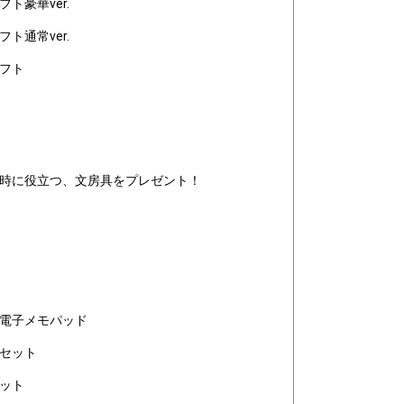
ト豪華ver.
ト通常ver.
フト
獲得！
時に役立つ、文房具をプレゼント！
電子メモパッド
よう！
セット
ット