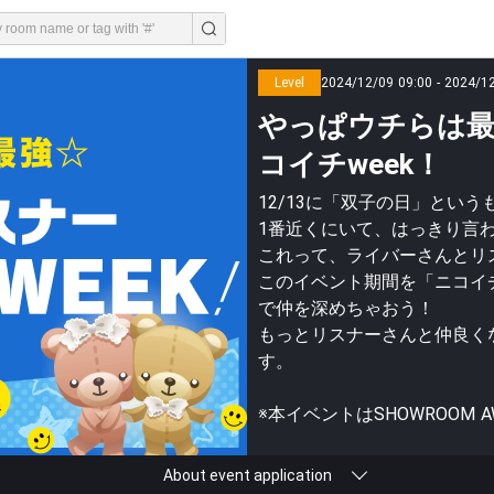
Level
2024/12/09 09:00 - 2024/1
やっぱウチらは最
コイチweek！
12/13に「双子の日」とい
1番近くにいて、はっきり言
これって、ライバーさんとリ
このイベント期間を「ニコイチ
で仲を深めちゃおう！
もっとリスナーさんと仲良く
す。
※本イベントはSHOWROOM 
About event application