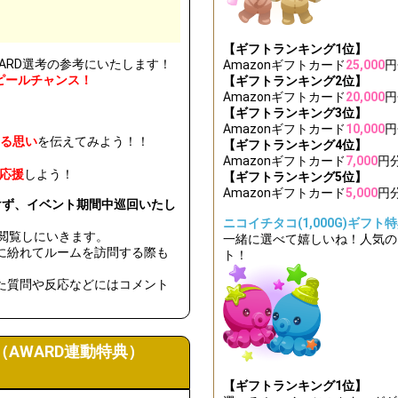
ついているリスナーさんにあだ名をつけてみよう！
からもらって一番嬉しかったプレゼントを発表しよう！
【ギフトランキング1位】
ARD選考の参考にいたします！
Amazonギフトカード
25,000
円
をつかって、イベント貢献ランキング1位のリスナーさんに一言メッセ
ピールチャンス！
【ギフトランキング2位】
Amazonギフトカード
20,000
円
ジ、初見バッジがついているリスナーさんが来たときにやる、自分だけ
【ギフトランキング3位】
Amazonギフトカード
10,000
円
する思い
を伝えてみよう！！
【ギフトランキング4位】
るリスナーさん全員に挨拶できたか、見直してみよう！
Amazonギフトカード
7,000
円
応援
しよう！
【ギフトランキング5位】
中にルームフォロワー数を何人増やしたいか、目標を発表しよう！
Amazonギフトカード
5,000
円
けず、イベント期間中巡回いたし
！[C-1〜B-3ランク]ブロックランキング1位特典獲得条件達成！
ニコイチタコ(1,000G)ギフト
に閲覧しにいきます。
一緒に選べて嬉しいね！人気の
に紛れてルームを訪問する際も
来てくれるリスナーさんの中で、ニックネームの由来が気になる人を発
ト！
た質問や反応などにはコメント
中にどのくらい配信をするかを決めて、宣言しよう！
！総合ランキング26〜30位特典獲得条件達成&[B-4ランク]ブロックラン
AWARD連動特典）
るリスナーさんの名前を呼んでみよう！
【ギフトランキング1位】
！総合ランキング21〜25位特典獲得条件達成！更に上位を目指そう！