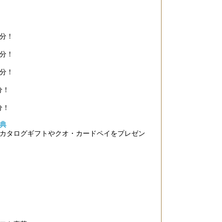
分！
ージを書いてみ
分！
のコールを考え
分！
分！
分！
特典
カタログギフトやクオ・カードペイをプレゼン
表しよう！
キング1位特典獲