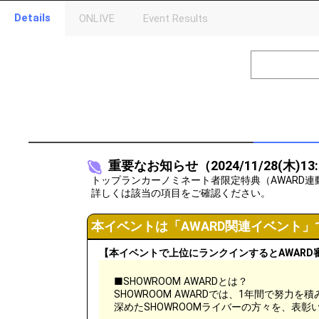
Details
ONLIVE
Event Results
Level
Points
1
0
Event Begins!
2
250
イベントに対
3
500
ギフトのお礼
4
1000
このイベント
5
2000
自分のルーム
重要なお知らせ（2024/11/28(木)13
6
3000
自分が目指し
トップランカーノミネート者限定特典（AWARD
詳しくは該当の項目をご確認ください。
7
5000
ニコイチギフ
8
本イベントは「AWARD関連イベント」
8000
今後の配信ス
9
10000
リスナーさん
【本イベントで上位にランクインするとAWARD
10
15000
スペシャルギ
■SHOWROOM AWARDとは？
SHOWROOM AWARDでは、1年間で努力
11
22000
ビギナーバッ
深めたSHOWROOMライバーの方々を、表彰