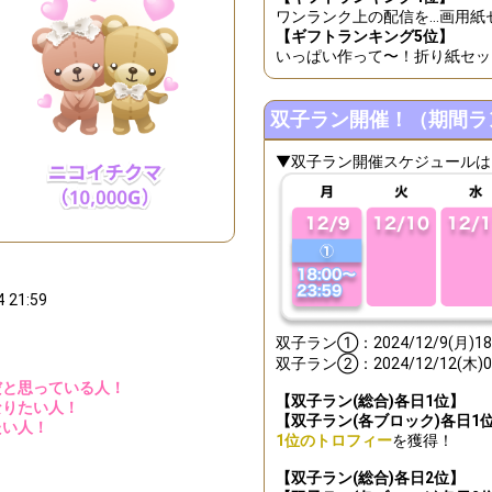
ランキング1位のリスナーさんとの、ニコイチを感じたエピソードを語
ワンランク上の配信を…画用紙
【ギフトランキング5位】
成！総合ランキング3位特典獲得条件達成！更に上位を目指そう！
いっぱい作って〜！折り紙セッ
と自分の、ニコイチイラストを描いてみよう！
双子ラン開催！（期間ラ
成！総合ランキング2位特典獲得条件達成！更に上位を目指そう！
成！総合ランキング1位特典獲得条件達成！更に上を目指そう！
▼双子ラン開催スケジュールは
Comments
You can post comments. Please r
e Show Gold to purchase gifts
other users.
4 21:59
performer(s), the performer's
双子ラン①：2024/12/9(月)18:
双子ラン②：2024/12/12(木)0:
だと思っている人！
【双子ラン(総合)各日1位】
なりたい人！
【双子ラン(各ブロック)各日1
たい人！
Close
1位のトロフィー
を獲得！
【双子ラン(総合)各日2位】