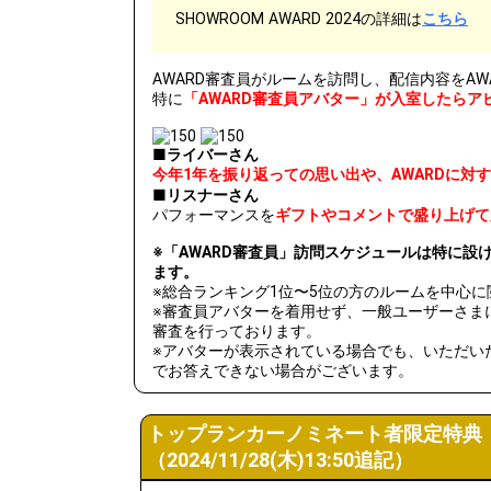
12
30000
初見バッジが
SHOWROOM AWARD 2024の詳細は
こちら
13
50000
リスナーさん
AWARD審査員がルームを訪問し、配信内容をAW
テロップ機能
14
60000
特に
「AWARD審査員アバター」が入室したらア
よう！
ビギナーバッ
15
70000
■ライバーさん
てみよう！
今年1年を振り返っての思い出や、AWARDに対
■リスナーさん
16
80000
配信に来てい
パフォーマンスを
ギフトやコメントで盛り上げて
17
90000
イベント期間
※「AWARD審査員」訪問スケジュールは特に設
ます。
18
100000
10万pt達成
※総合ランキング1位〜5位の方のルームを中心
※審査員アバターを着用せず、一般ユーザーさま
19
120000
いつも配信に
審査を行っております。
※アバターが表示されている場合でも、いただい
20
140000
イベント期間
でお答えできない場合がございます。
15万pt達成
21
150000
得条件達成！
トップランカーノミネート者限定特典（
22
180000
今、壇上にい
（2024/11/28(木)13:50追記）
23
200000
20万pt達成