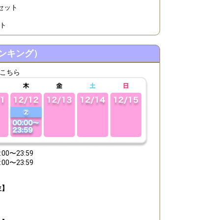
ってみよう！
セット
ト
ンキング）
こちら
efrain from posting comments that may offend performers or
00〜23:59
00〜23:59
位】