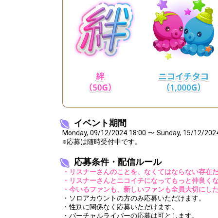
36
1100000
イベント貢献
37
1200000
120万pt達
38
1400000
リスナーさん
39
1600000
160万pt達
40
1800000
180万pt達
Gifting
Throw gifts to the stage and join the live performance.
イベント期間
First, try throwing free Stars (once a day)! You can also charg
Monday, 09/12/2024 18:00 〜 Sunday, 15/12/202
(available from 1 JPY)! When you continue to send gifts to the 
popularity ranking and your ranking go up.
※応募は随時受付中です。
To cheer on performers, you can send them gifts.
To send performers paid items, you must use Show Gold.
応募条件・配信ルール
・リスナーさんのことを、なくてはならない存在
・リスナーさんとニコイチになってもっと仲良く
・今いるファンも、新しいファンも全員大切にし
・ソロアカウントの方のみ応募いただけます。
・性別に関係なく応募いただけます。
・バーチャルライバーの応募は可とします。