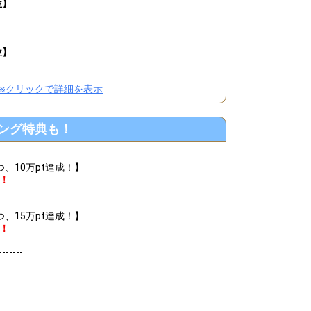
位】
位】
※クリックで詳細を表示
ング特典も！
）
、10万pt達成！】
！
、15万pt達成！】
！
-------