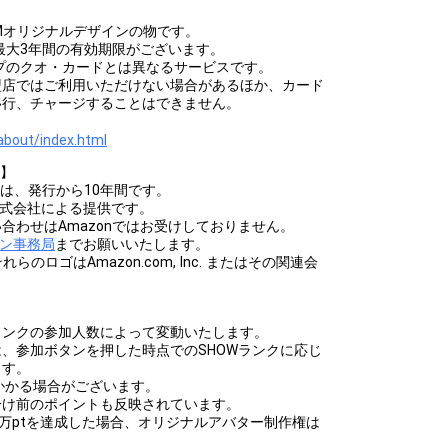
OMオリジナルデザインの物です。
最大3年間の有効期限がございます。
プのクオ・カードとは異なるサービスです。
盟店ではご利用いただけない場合があるほか、カード
移行、チャージすることはできません。
bout/index.html
て】
限は、発行から10年間です。
株式会社による提供です。
合わせはAmazonではお受けしておりません。
ーン事務局
までお願いいたします。
びそれらのロゴはAmazon.com, Inc. またはその関連会
】
ランクの参加人数によって変動いたします。
、参加ボタンを押した時点でのSHOWランクに応じ
ます。
かかる場合がございます。
分け前のポイントも反映されています。
0万ptを達成した場合、オリジナルアバター制作権は