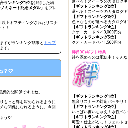
選べる！スイーツのカタログギフ
合ランキング1位
を獲得した場
【ギフトランキング2位】
ンカーノミネート記念メダル」
をプレ
ィールに書いてある文章を見直してみよう！
選べる！スイーツのカタログギフ
【ギフトランキング3位】
の好きなところを3つ発表しよう！
色々なものが選べるカタログギ
pt以上ギフティングされたリスナ
【ギフトランキング4位】
ント！
に、改めて感謝の気持ちを伝えてみよう！
クオ・カードペイ3,000円分
【ギフトランキング5位】
！総合ランキング16〜20位特典獲得条件達成&オリジナルアバター制作権
クオ・カードペイ1,500円分
ますがランキング結果と
トップ
ます。
ナーさんが恋しい！」と思う瞬間を話してみよう！
絆(50G)ギフト特典
絆を深めるのは配信中！そんな
でお決まりのやり取りやパフォーマンスがあれば、披露してみよう！
！総合ランキング11〜15位特典獲得条件達成！更に上位を目指そう！
ね？♡
トの中でどのギフトが好きか、リスナーさんに聞いてみよう！
！総合ランキング8〜10位特典獲得条件達成！更に上位を目指そう！
理想的な関係ですよね。
【ギフトランキング1位】
！総合ランキング6～7位特典獲得条件達成！更に上位を目指そう！
無音リスナーの対応バッチリ！
りもっと絆を深められるように
【ギフトランキング2位】
チな関係になれるように、今回
からニコイチギフトをたくさんもらえるような、友情ソングを歌ってみ
いっぱい書いちゃえ！水性ペン
【ギフトランキング3位】
ょう♡
成！総合ランキング4～5位特典獲得条件達成！更に上位を目指そう！
可愛く仕上がるっ！フェルトセ
【ギフトランキング4位】