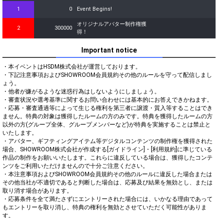
1
0
Event Begins!
オリジナルアバター制作権獲
2
300000
得！
Important notice
・本イベントはHSDM株式会社が運営しております。

・下記注意事項およびSHOWROOM会員規約その他のルールを守って配信しまし
ょう。

・他者が嫌がるような迷惑行為はしないようにしましょう。

・審査状況や選考基準に関するお問い合わせには基本的にお答えできかねます。

・応募・審査通過等によって生じる権利を第三者に譲渡・質入等することはでき
ません。特典の対象は獲得したルームの方のみです。特典を獲得したルームの方
以外の方(グループ全体、グループメンバーなど)が特典を実施することは禁止と
いたします。

・アバター、ギフティングアイテム等デジタルコンテンツの制作権を獲得された
場合、SHOWROOM株式会社が作成する[ガイドライン]・[利用規約]に準じている
作品の制作をお願いいたします。これらに違反している場合は、獲得したコンテ
ンツをご利用いただけませんので十分ご注意ください。

・本注意事項およびSHOWROOM会員規約その他のルールに違反した場合または
その他当社が不適切であると判断した場合は、応募及び結果を無効とし、または
取り消す場合があります。

・応募条件を全て満たさずにエントリーされた場合には、いかなる理由であって
もエントリーを取り消し、特典の権利を無効とさせていただく可能性がありま
す。
