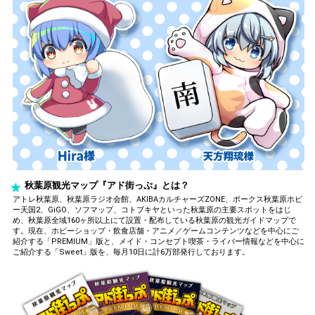
秋葉原観光マップ『アド街っぷ』とは？
アトレ秋葉原、秋葉原ラジオ会館、AKIBAカルチャーズZONE、ボークス秋葉原ホビ
ー天国2、GiGO、ソフマップ、コトブキヤといった秋葉原の主要スポットをはじ
め、秋葉原全域160ヶ所以上にて設置・配布している秋葉原の観光ガイドマップで
す。現在、ホビーショップ・飲食店舗・アニメ／ゲームコンテンツなどを中心にご
紹介する「PREMIUM」版と、メイド・コンセプト喫茶・ライバー情報などを中心に
ご紹介する「Sweet」版を、毎月10日に計6万部発行しております。