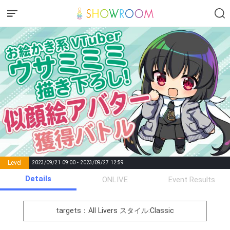
Level
2023/09/21 09:00 - 2023/09/27 12:59
number of
Details
ONLIVE
Event Results
Rema
Level
Points
List of Goal
positions
rks
remaining
1
0
Event Begins!
targets：All Livers
スタイル:Classic
オリジナルアバター制作権獲
2
300000