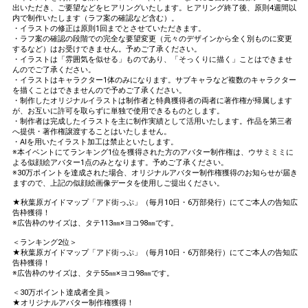
出いただき、ご要望などをヒアリングいたします。ヒアリング終了後、原則4週間以
内で制作いたします（ラフ案の確認など含む）。
・イラストの修正は原則1回までとさせていただきます。
・ラフ案の確認の段階での完全な要望変更（元々のデザインから全く別ものに変更
するなど）はお受けできません。予めご了承ください。
・イラストは「雰囲気を似せる」ものであり、「そっくりに描く」ことはできませ
んのでご了承ください。
・イラストはキャラクター1体のみになります。サブキャラなど複数のキャラクター
を描くことはできませんので予めご了承ください。
・制作したオリジナルイラストは制作者と特典獲得者の両者に著作権が帰属します
が、お互いに許可を取らずに単独で使用できるものとします。
・制作者は完成したイラストを主に制作実績として活用いたします。作品を第三者
へ提供・著作権譲渡することはいたしません。
・AIを用いたイラスト加工は禁止といたします。
※本イベントにてランキング1位を獲得された方のアバター制作権は、ウサミミミに
よる似顔絵アバター1点のみとなります。予めご了承ください。
※30万ポイントを達成された場合、オリジナルアバター制作権獲得のお知らせが届き
ますので、上記の似顔絵画像データを使用しご提出ください。
★秋葉原ガイドマップ「アド街っぷ」（毎月10日・6万部発行）にてご本人の告知広
告枠獲得！
※広告枠のサイズは、タテ113㎜×ヨコ98㎜です。
＜ランキング2位＞
★秋葉原ガイドマップ「アド街っぷ」（毎月10日・6万部発行）にてご本人の告知広
告枠獲得！
※広告枠のサイズは、タテ55㎜×ヨコ98㎜です。
＜30万ポイント達成者全員＞
★オリジナルアバター制作権獲得！