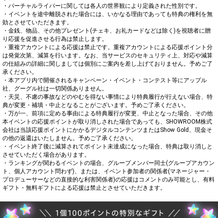
・バーチャルライバーに関しては各人の世界観により定義された性別です。

・イベントを途中離脱された場合には、いかなる理由であっても特典の権利を無
効とさせていただきます。

・金銭、物品、その他プレゼント(チェキ、お礼カードなどは除く)を視聴者に贈
り応援を促進させる行為は禁止します。

・重複アカウントによる応援は禁止です。重複アカウントによる応援ポイント分
は発覚次第、減算を行います。なお、当サービスのセキュリティ上、対応や減算
の仕組みの詳細に関しましては個別にご案内を差し上げておりません。予めご了
承ください。

・本アプリ内で開催されるキャンペーン・イベント・コンテスト等にアップル
社、グーグル社は一切関係ありません。

・天災、不慮の事故などのやむを得ない事情により特典履行が行えない場合、特
典が変更・補填・中止となることがございます。予めご了承ください。

・万が一、前項に定める事由による特典履行が変更、中止となった場合、その他
本イベントの応援ポイントが取り消しされた場合であっても、SHOWROOM株式
会社は当該応援ポイントにかかるデジタルコンテンツまたはShow Gold、現金そ
の他の返還はいたしません。予めご了承ください。

・イベント終了後に減算されてポイント未達成になった場合、特典は取り消しと
させていただく場合があります。

・ランキングが関わるイベントの場合、グループメンバー同士(グループアカウン
ト、個人アカウント問わず)、または、イベント参加者の関係者(マネージャー・
プロデューサーなどの直接的な利害関係者)の応援はコメントのみ可能とし、有料
ギフト・無料ギフトによる応援は禁止とさせていただきます。