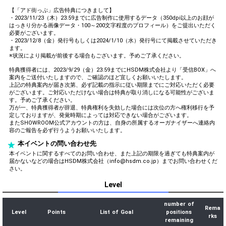
【「アド街っぷ」広告特典につきまして】
・2023/11/23（木）23:59までに広告制作に使用するデータ（350dpi以上のお顔が
はっきり分かる画像データ・100～200文字程度のプロフィール）をご提出いただく
必要がございます。
・2023/12/8（金）発行号もしくは2024/1/10（水）発行号にて掲載させていただき
ます。
※状況により掲載が前後する場合もございます。予めご了承ください。
特典獲得者には、2023/9/29（金）23:59までにHSDM株式会社より「受信BOX」へ
案内をご送付いたしますので、ご確認のほど宜しくお願いいたします。
上記の特典案内が届き次第、必ず記載の指示に従い期限までにご対応いただく必要
がございます。ご対応いただけない場合は特典が取り消しになる可能性がございま
す。予めご了承ください。
万が一、特典獲得者が辞退、特典権利を失効した場合には次位の方へ権利移行を予
定しておりますが、発覚時期によっては対応できない場合がございます。
またSHOWROOM公式アカウントの方は、自身の所属するオーガナイザーへ連絡内
容のご報告を必ず行うようお願いいたします。
本イベントの問い合わせ先
本イベントに関するすべてのお問い合わせ、また上記の期限を過ぎても特典案内が
届かないなどの場合はHSDM株式会社（info@hsdm.co.jp）までお問い合わせくだ
さい。
Level
number of
Rema
Level
Points
List of Goal
positions
rks
remaining