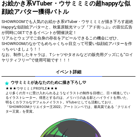
得！
お絵かき系VTuber・ウサミミミの超happyな似
顔絵アバター獲得バトル
Gifting
Comments
SHOWROOMでも人気のお絵かき系VTuber・ウサミミミが描き下ろす超絶
Throw gifts to the stage and join
You can post comments. Please
Happyな似顔絵アバターと、秋葉原観光マップ『アド街っぷ』の宣伝広告
the live performance.
refrain from posting comments
が同時にGETできるイベントが開催決定！
First, try throwing free Stars
that may offend performers or
リアルとウェブでご自身の存在をアピールできるこの機会にぜひ、
(once a day)! You can also charge
other users.
SHOWROOMのなかでもめちゃくちゃ目立って可愛い似顔絵アバターを作
Show Gold to purchase gifts
っちゃいましょう！！
(available from 1 JPY)! When you
なお、制作したキャラは、Tシャツやタオルなどの販売用グッズにも“ロイ
continue to send gifts to the
performer(s), the performer's
popularity ranking and your
ranking go up.
イベント詳細
To cheer on performers, you can
send them gifts.
ウサミミミがあなたのために描き下ろし♡
To send performers paid items,
★★★ウサミミミPROFILE★★★
you must use Show Gold.
より多くの方々に受け入れられるようなイラストの制作を目標に、日々精進してい
るイラストレーター。得意とするのは、メリハリのある影とハイライトを用いた、
明るくカラフルなデフォルメイラスト。VTuberとしても活動しており、
「SHOWROOMクリエイター王2022」アートコンペでは、最高賞である「クリエイ
ター王賞」を受賞。
Close