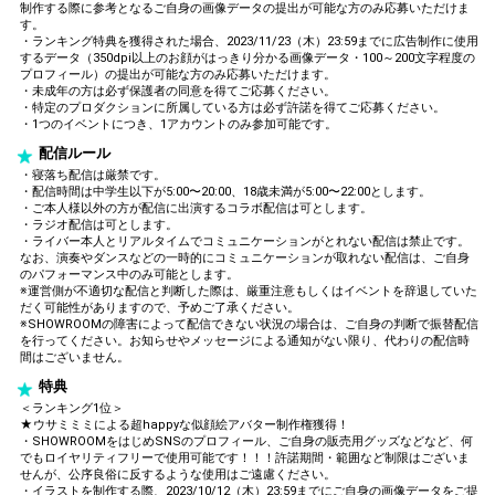
制作する際に参考となるご自身の画像データの提出が可能な方のみ応募いただけま
す。
・ランキング特典を獲得された場合、2023/11/23（木）23:59までに広告制作に使用
するデータ（350dpi以上のお顔がはっきり分かる画像データ・100～200文字程度の
プロフィール）の提出が可能な方のみ応募いただけます。
・未成年の方は必ず保護者の同意を得てご応募ください。
・特定のプロダクションに所属している方は必ず許諾を得てご応募ください。
・1つのイベントにつき、1アカウントのみ参加可能です。
配信ルール
・寝落ち配信は厳禁です。
・配信時間は中学生以下が5:00〜20:00、18歳未満が5:00〜22:00とします。
・ご本人様以外の方が配信に出演するコラボ配信は可とします。
・ラジオ配信は可とします。
・ライバー本人とリアルタイムでコミュニケーションがとれない配信は禁止です。
なお、演奏やダンスなどの一時的にコミュニケーションが取れない配信は、ご自身
のパフォーマンス中のみ可能とします。
※運営側が不適切な配信と判断した際は、厳重注意もしくはイベントを辞退していた
だく可能性がありますので、予めご了承ください。
※SHOWROOMの障害によって配信できない状況の場合は、ご自身の判断で振替配信
を行ってください。お知らせやメッセージによる通知がない限り、代わりの配信時
間はございません。
特典
＜ランキング1位＞
★ウサミミミによる超happyな似顔絵アバター制作権獲得！
・SHOWROOMをはじめSNSのプロフィール、ご自身の販売用グッズなどなど、何
でもロイヤリティフリーで使用可能です！！！許諾期間・範囲など制限はございま
せんが、公序良俗に反するような使用はご遠慮ください。
・イラストを制作する際、2023/10/12（木）23:59までにご自身の画像データをご提