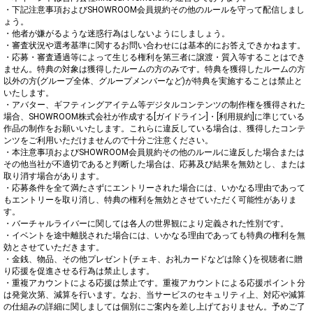
・下記注意事項およびSHOWROOM会員規約その他のルールを守って配信しまし
ょう。

・他者が嫌がるような迷惑行為はしないようにしましょう。

・審査状況や選考基準に関するお問い合わせには基本的にお答えできかねます。

・応募・審査通過等によって生じる権利を第三者に譲渡・質入等することはでき
ません。特典の対象は獲得したルームの方のみです。特典を獲得したルームの方
以外の方(グループ全体、グループメンバーなど)が特典を実施することは禁止と
いたします。

・アバター、ギフティングアイテム等デジタルコンテンツの制作権を獲得された
場合、SHOWROOM株式会社が作成する[ガイドライン]・[利用規約]に準じている
作品の制作をお願いいたします。これらに違反している場合は、獲得したコンテ
ンツをご利用いただけませんので十分ご注意ください。

・本注意事項およびSHOWROOM会員規約その他のルールに違反した場合または
その他当社が不適切であると判断した場合は、応募及び結果を無効とし、または
取り消す場合があります。

・応募条件を全て満たさずにエントリーされた場合には、いかなる理由であって
もエントリーを取り消し、特典の権利を無効とさせていただく可能性がありま
す。

・バーチャルライバーに関しては各人の世界観により定義された性別です。

・イベントを途中離脱された場合には、いかなる理由であっても特典の権利を無
効とさせていただきます。

・金銭、物品、その他プレゼント(チェキ、お礼カードなどは除く)を視聴者に贈
り応援を促進させる行為は禁止します。

・重複アカウントによる応援は禁止です。重複アカウントによる応援ポイント分
は発覚次第、減算を行います。なお、当サービスのセキュリティ上、対応や減算
の仕組みの詳細に関しましては個別にご案内を差し上げておりません。予めご了