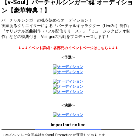
Show Gold to purchase gifts
【v-Soul】バーチャルシンガー"魂"オーディショ
(available from 1 JPY)! When you
ン【豪華特典！】
continue to send gifts to the
performer(s), the performer's
popularity ranking and your
バーチャルシンガーの魂を決めるオーディション！
ranking go up.
実績あるクリエイターによる『バーチャルキャラクター（Live2d）制作』
To cheer on performers, you can
『オリジナル楽曲制作（+フル配信リリース）』『ミュージックビデオ制
send them gifts.
作』などの特典付き、Vsingerの活動をプロデュースします！
To send performers paid items,
you must use Show Gold.
↓↓↓イベント詳細・各部門のイベントページはこちら↓↓↓
＜予選＞
Close
＜決勝＞
Important notice
・本イベントは合同会社MKsoul Promotionが運営しております。
