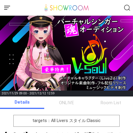
2021/11/29 09:00 - 2021/12/12 12:59
Details
Gifting
Comments
ONLIVE
Room List
Throw gifts to the stage and join
You can post comments. Please
the live performance.
refrain from posting comments
targets：All Livers
スタイル:Classic
First, try throwing free Stars
that may offend performers or
(once a day)! You can also charge
other users.