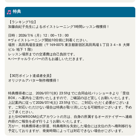
特典
【ランキング1位】
加藤由紀子先生によるボイストレーニング1時間レッスン権獲得！
日時：2026/7/6（月）12：00～13：00
※ヴォイストレーニング開始10分前に到着ください。
場所：高田馬場音楽館（〒169-0075 東京都新宿区高田馬場１丁目３４−８ 大輝
ビル 地下 1 階）
レッスン場所までの交通費は自己負担です。
※バーチャルライバーの方もお越しいただきます。
【30万ポイント達成者全員】
オリジナルアバター制作権獲得！
特典獲得者には、2026/07/1(水) 23:59までに合同会社パッショーネより「受信
BOX」へ案内をご送付いたしますので、ご確認のほど宜しくお願いいたします。
上記案内に従って2026/07/4(土) 23:59までに、ご対応いただく必要がございま
す。ご対応いただけない場合は特典が取り消しになる可能性がございます。予め
ご了承ください。
またSHOWROOM公式アカウントの方は、自身の所属するオーガナイザーへ連絡
内容のご報告を必ず行うようお願いいたします。
万が一、特典獲得者が辞退、特典権利を失効した場合には次位の方へ権利移行を
予定しておりますが、発覚時期によっては対応できない場合がございます。