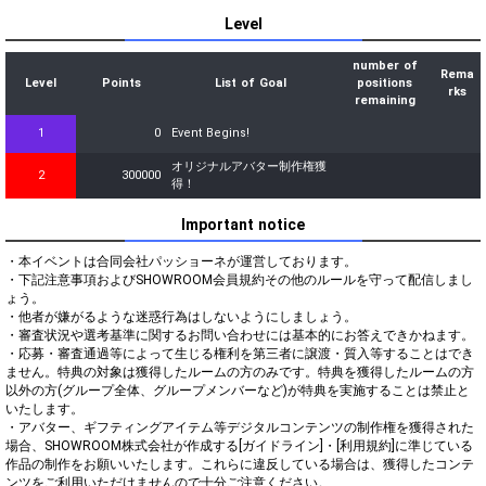
Level
number of
Rema
Level
Points
List of Goal
positions
rks
remaining
1
0
Event Begins!
オリジナルアバター制作権獲
2
300000
得！
Important notice
・本イベントは合同会社パッショーネが運営しております。

・下記注意事項およびSHOWROOM会員規約その他のルールを守って配信しまし
ょう。

・他者が嫌がるような迷惑行為はしないようにしましょう。

・審査状況や選考基準に関するお問い合わせには基本的にお答えできかねます。

・応募・審査通過等によって生じる権利を第三者に譲渡・質入等することはでき
ません。特典の対象は獲得したルームの方のみです。特典を獲得したルームの方
以外の方(グループ全体、グループメンバーなど)が特典を実施することは禁止と
いたします。

・アバター、ギフティングアイテム等デジタルコンテンツの制作権を獲得された
場合、SHOWROOM株式会社が作成する[ガイドライン]・[利用規約]に準じている
作品の制作をお願いいたします。これらに違反している場合は、獲得したコンテ
ンツをご利用いただけませんので十分ご注意ください。
