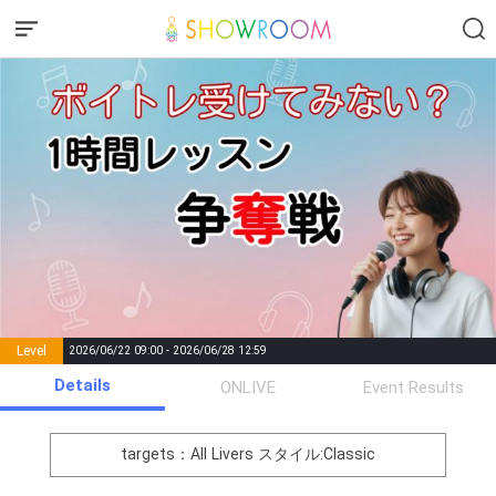
Level
2026/06/22 09:00 - 2026/06/28 12:59
number of
Details
ONLIVE
Event Results
Rema
Level
Points
List of Goal
positions
rks
remaining
1
0
Event Begins!
targets：All Livers
スタイル:Classic
オリジナルアバター制作権獲
2
300000