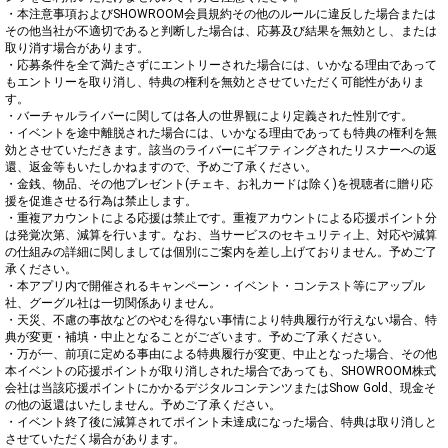
・本注意事項およびSHOWROOM会員規約その他のルールに違反した場合または
その他当社が不適切であると判断した場合は、応募及び結果を無効とし、または
取り消す場合があります。

・応募条件を全て満たさずにエントリーされた場合には、いかなる理由であって
もエントリーを取り消し、特典の権利を無効とさせていただく可能性がありま
す。

・バーチャルライバーに関しては各人の世界観により定義された性別です。

・イベントを途中離脱された場合には、いかなる理由であっても特典の権利を無
効とさせていただきます。該当のライバーにギフティングされたリスナーへの返
還、返金等もいたしかねますので、予めご了承ください。

・金銭、物品、その他プレゼント(チェキ、お礼カードは除く)を視聴者に贈り応
援を促進させる行為は禁止します。

・重複アカウントによる応援は禁止です。重複アカウントによる応援ポイント分
は発覚次第、減算を行います。なお、当サービスのセキュリティ上、対応や減算
の仕組みの詳細に関しましては個別にご案内を差し上げておりません。予めご了
承ください。

・本アプリ内で開催されるキャンペーン・イベント・コンテスト等にアップル
社、グーグル社は一切関係ありません。

・天災、不慮の事故などのやむを得ない事情により特典履行が行えない場合、特
典が変更・補填・中止となることがございます。予めご了承ください。

・万が一、前項に定める事由による特典履行が変更、中止となった場合、その他
本イベントの応援ポイントが取り消しされた場合であっても、SHOWROOM株式
会社は当該応援ポイントにかかるデジタルコンテンツまたはShow Gold、現金そ
の他の返還はいたしません。予めご了承ください。

・イベント終了後に減算されてポイント未達成になった場合、特典は取り消しと
させていただく場合があります。
