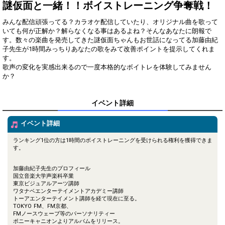
得！
謎仮面と一緒！！ボイストレーニング争奪戦！
みんな配信頑張ってる？カラオケ配信していたり、オリジナル曲を歌って
Gifting
Comments
いても何が正解か？解らなくなる事はあるよね？そんなあなたに朗報で
す。数々の楽曲を発売してきた謎仮面ちゃんもお世話になってる加藤由紀
Throw gifts to the stage and join
You can post comments. Please
子先生が1時間みっちりあなたの歌をみて改善ポイントを提示してくれま
the live performance.
refrain from posting comments
す。
First, try throwing free Stars
that may offend performers or
歌声の変化を実感出来るので一度本格的なボイトレを体験してみません
(once a day)! You can also charge
other users.
Show Gold to purchase gifts
か？
(available from 1 JPY)! When you
continue to send gifts to the
performer(s), the performer's
イベント詳細
popularity ranking and your
ranking go up.
イベント詳細
To cheer on performers, you can
send them gifts.
To send performers paid items,
ランキング1位の方は1時間のボイストレーニングを受けられる権利を獲得できま
you must use Show Gold.
す。
加藤由紀子先生のプロフィール
国立音楽大学声楽科卒業
東京ビジュアルアーツ講師
Close
ワタナベエンターテイメントアカデミー講師
トーアエンターテイメント講師を経て現在に至る。
TOKYO FM、FM京都、
FMノースウェーブ等のパーソナリティー
ポニーキャニオンよりアルバムをリリース。