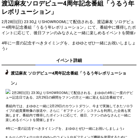
2
5000000
（貢献度上位10名にVIPプレ
渡辺麻友ソロデビュー4周年記念番組「うるう年
ゼントあり！）
レボリューション」
まゆゆの夢を2つ叶えます
3
10000000
（貢献度上位10名にVIPプレ
2月28日(日) 23:30よりSHOWROOMにて配信される、渡辺麻友 ソロデビュ
ゼントあり！）
ー4周年記念番組「うるう年レボリューション」にて、番組中に獲得したポ
まゆゆの夢を3つ叶えます
イントに応じて、後日ファンのみなさんと一緒に楽しめるイベントを開催♪
4
15000000
（貢献度上位10名にVIPプレ
ゼントあり！）
4年に一度の記念すべきタイミングを、まゆゆとぜひ一緒にお祝いしましょ
う♪
まゆゆの夢を4つ叶えます
5
20000000
（貢献度上位10名にVIPプレ
ゼントあり！）
イベント詳細
Gifting
Comments
渡辺麻友 ソロデビュー4周年記念番組「うるう年レボリューショ
ン」
Throw gifts to the stage and join
You can post comments. Please
the live performance.
refrain from posting comments
2月28日(日) 23:30よりSHOWROOMにて配信される、まゆゆの4年に一度のデビ
First, try throwing free Stars
that may offend performers or
ュー記念日である、2月29日の瞬間をファンの方と一緒に迎える記念番組です。
(once a day)! You can also charge
other users.
Show Gold to purchase gifts
番組内では、まゆゆと一緒に2月29日のカウントダウン、今まで実施してきたソロラ
(available from 1 JPY)! When you
イブの超貴重映像の放送や、さらに「ギフティング」システムを利用した企画も実
continue to send gifts to the
施します。番組内で獲得したポイントに応じて、後日、ファンのみなさんと一緒に
performer(s), the performer's
楽しめるイベントを開催します♪
popularity ranking and your
4年に一度の記念すべきタイミングを、まゆゆとぜひ一緒にお祝いしましょう♪
ranking go up.
To cheer on performers, you can
※ ルームのフォローやまゆゆへのコメントやギフティング機能を使用するために