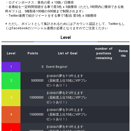
・ログインボーナス：黄色の星 x 10個／日獲得
・各番組を一定時間視聴する事で星5色 x 5個獲得（ただし1時間内に獲得できる無
料ギフトは、5種類各100個の500個まで制限されます）
・Twitter連携で紹介ツイートをする事で1配信 星5色 x 5個獲得
※ ただし、ポイントとして集計されるためにはアカウント認証として、Twitterもし
くはFacebookのソーシャル連携が必要となりますのでご注意ください
Level
number of
Rema
Level
Points
List of Goal
positions
rks
remaining
1
0
Event Begins!
まゆゆの夢を1つ叶えます
2
5000000
（貢献度上位10名にVIPプレ
ゼントあり！）
まゆゆの夢を2つ叶えます
3
10000000
（貢献度上位10名にVIPプレ
ゼントあり！）
まゆゆの夢を3つ叶えます
4
15000000
（貢献度上位10名にVIPプレ
ゼントあり！）
まゆゆの夢を4つ叶えます