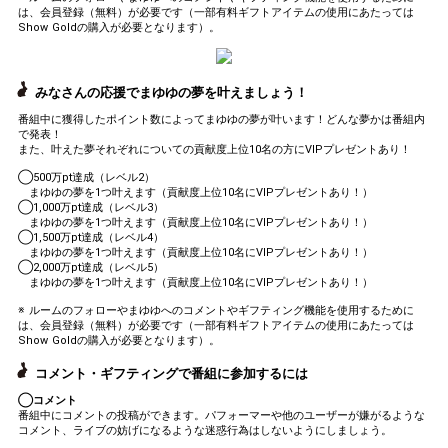
send them gifts.
は、会員登録（無料）が必要です（一部有料ギフトアイテムの使用にあたっては
To send performers paid items,
Show Goldの購入が必要となります）。
you must use Show Gold.
みなさんの応援でまゆゆの夢を叶えましょう！
Close
番組中に獲得したポイント数によってまゆゆの夢が叶います！どんな夢かは番組内
で発表！
また、叶えた夢それぞれについての貢献度上位10名の方にVIPプレゼントあり！
◯500万pt達成（レベル2）
まゆゆの夢を1つ叶えます（貢献度上位10名にVIPプレゼントあり！）
◯1,000万pt達成（レベル3）
まゆゆの夢を1つ叶えます（貢献度上位10名にVIPプレゼントあり！）
◯1,500万pt達成（レベル4）
まゆゆの夢を1つ叶えます（貢献度上位10名にVIPプレゼントあり！）
◯2,000万pt達成（レベル5）
まゆゆの夢を1つ叶えます（貢献度上位10名にVIPプレゼントあり！）
※ ルームのフォローやまゆゆへのコメントやギフティング機能を使用するために
は、会員登録（無料）が必要です（一部有料ギフトアイテムの使用にあたっては
Show Goldの購入が必要となります）。
コメント・ギフティングで番組に参加するには
◯コメント
番組中にコメントの投稿ができます。パフォーマーや他のユーザーが嫌がるような
コメント、ライブの妨げになるような迷惑行為はしないようにしましょう。