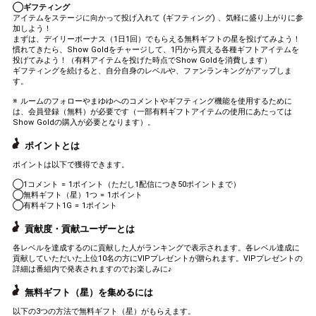
◯ギフティング
アイテムをステージに向かって投げ入れて (ギフティング) 、気軽に盛り上がりに参
加しよう！
まずは、デイリーボーナス（1日1回）でもらえる無料ギフトの星を投げてみよう！
慣れてきたら、Show Goldをチャージして、1円から買える各種ギフトアイテムを
投げてみよう！（有料アイテムを投げた時点でShow Goldを消費します）
ギフティングを続けると、自分自身のレベルや、ファンランキングがアップしま
す。
※ ルームのフォローやまゆゆへのコメントやギフティング機能を使用するために
は、会員登録（無料）が必要です（一部有料ギフトアイテムの使用にあたっては
Show Goldの購入が必要となります）。
ポイントとは
ポイントは以下で獲得できます。
◯1コメント = 1ポイント（ただし1配信につき50ポイントまで）
◯無料ギフト（星）1つ = 1ポイント
◯有料ギフト1G = 1ポイント
貢献度・貢献ユーザーとは
各レベルを達成するのに貢献した人がランキングで表示されます。各レベル達成に
貢献していただいた上位10名の方にVIPプレゼントが贈られます。VIPプレゼントの
詳細は番組内で発表されますのでお楽しみに♪
無料ギフト（星）を集めるには
以下の3つの方法で無料ギフト（星）がもらえます。