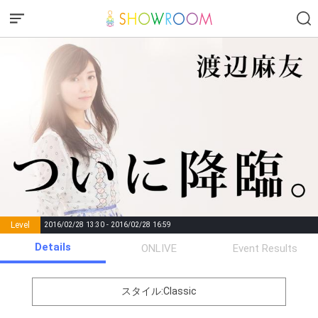
Level
2016/02/28 13:30 - 2016/02/28 16:59
number of
Details
ONLIVE
Event Results
Rema
Level
Points
List of Goal
positions
rks
remaining
1
0
Event Begins!
スタイル:Classic
まゆゆの夢を1つ叶えます