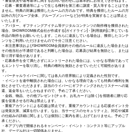
・審査状況や選考基準に関するお問い合わせには基本的にお答えできかねます。

・応募・審査通過等によって生じる権利を第三者に譲渡・質入等することはでき
ません。特典の対象は獲得したルームの方のみです。特典を獲得したルームの方
以外の方(グループ全体、グループメンバーなど)が特典を実施することは禁止と
いたします。

・アバター、ギフティングアイテム等デジタルコンテンツの制作権を獲得された
場合、SHOWROOM株式会社が作成する[ガイドライン]・[利用規約]に準じている
作品の制作をお願いいたします。これらに違反している場合は、獲得したコンテ
ンツをご利用いただけませんので十分ご注意ください。

・本注意事項およびSHOWROOM会員規約その他のルールに違反した場合または
その他当社が不適切であると判断した場合は、応募及び結果を無効とし、または
取り消す場合があります。

・応募条件を全て満たさずにエントリーされた場合には、いかなる理由であって
もエントリーを取り消し、特典の権利を無効とさせていただく可能性がありま
す。

・バーチャルライバーに関しては各人の世界観により定義された性別です。

・イベントを途中離脱された場合には、いかなる理由であっても特典の権利を無
効とさせていただきます。該当のライバーにギフティングされたリスナーへの返
還、返金等もいたしかねますので、予めご了承ください。

・金銭、物品、その他プレゼント(チェキ、お礼カードは除く)を視聴者に贈り応
援を促進させる行為は禁止します。

・重複アカウントによる応援は禁止です。重複アカウントによる応援ポイント分
は発覚次第、減算を行います。なお、当サービスのセキュリティ上、対応や減算
の仕組みの詳細に関しましては個別にご案内を差し上げておりません。予めご了
承ください。

・本アプリ内で開催されるキャンペーン・イベント・コンテスト等にアップル
社、グーグル社は一切関係ありません。
