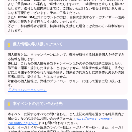
より「受信BOX」へ案内をご送付いたしますので、ご確認のほど宜しくお願いい
たします。送付した案内期日までに、ご対応いただけない場合は特典が取り消し
になる可能性がございます。予めご了承ください。
またSHOWROOM公式アカウントの方は、自身の所属するオーガナイザーへ連絡
内容のご報告を必ず行うようお願いいたします。
万が一、特典獲得者が辞退、特典権利を失効した場合には次位の方へ権利が移行
されます。
個人情報の取り扱いについて
個人情報とは、当キャンペーンにおいて、弊社が取得する対象者個人を特定でき
る情報を指します。
弊社は、これらの個人情報を当キャンペーン以外のその他の目的に使用したり、
第三者に開示・提供したりすることはありません。対象者の個人情報を、法令な
どにより開示を求められた場合を除き、対象者の同意なしに業務委託先以外の第
三者に開示、提供することはありません。
対象者の個人情報は、弊社のプライバシーポリシーに従って適切に取り扱いま
す。
『プライバシーポリシー』
本イベントのお問い合わせ先
本イベントに関するすべての問い合わせ、また上記の期限を過ぎても特典案内が
届かないなどの場合はお問い合わせフォーム
（https://www.showroom-
live.com/inquiry/）
よりお問い合わせください。
なお、オーガナイザー所属のライバー様はオーガナイザー様へ、また、オーガナ
イザー様はオーガナイザー様窓口までお問い合わせください。