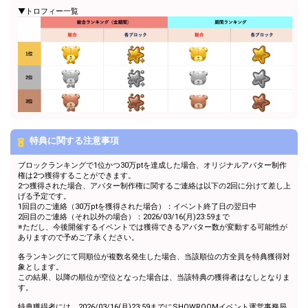
▼トロフィー一覧
特典に関する注意事項
ブロックランキングで1位かつ30万ptを達成した場合、オリジナルアバター制作
権は2つ獲得することができます。
2つ獲得された場合、アバター制作権に関するご連絡は以下の2回に分けて差し上
げる予定です。
1回目のご連絡（30万ptを獲得された場合）：イベント終了日の翌日中
2回目のご連絡（それ以外の場合）：2026/03/16(月)23:59まで
※ただし、今後開催するイベントでは獲得できるアバター数が変動する可能性が
ありますので予めご了承ください。
各ランキングにて同順位が複数名発生した場合、当該順位の方全員を特典獲得対
象とします。
この結果、以降の順位が空位となった場合は、当該特典の獲得者はなしとなりま
す。
特典獲得者には、2026/03/16(月)23:59までにSHOWROOMイベント運営事務局