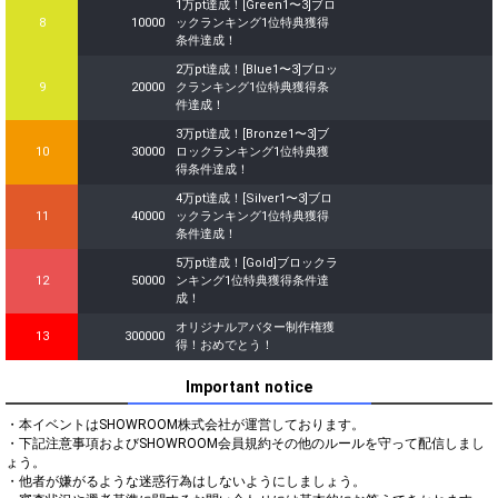
1万pt達成！[Green1〜3]ブロ
8
10000
ックランキング1位特典獲得
条件達成！
2万pt達成！[Blue1〜3]ブロッ
9
20000
クランキング1位特典獲得条
件達成！
3万pt達成！[Bronze1〜3]ブ
10
30000
ロックランキング1位特典獲
得条件達成！
4万pt達成！[Silver1〜3]ブロ
11
40000
ックランキング1位特典獲得
条件達成！
5万pt達成！[Gold]ブロックラ
12
50000
ンキング1位特典獲得条件達
成！
オリジナルアバター制作権獲
13
300000
得！おめでとう！
Important notice
・本イベントはSHOWROOM株式会社が運営しております。

・下記注意事項およびSHOWROOM会員規約その他のルールを守って配信しまし
ょう。

・他者が嫌がるような迷惑行為はしないようにしましょう。
