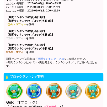
条件達成！
たのしい月曜日：2026/03/02(月)18:00〜23:59
わくわく火曜日：2026/03/03(火)0:00〜23:59
5万pt達成！[Gold]ブロックラ
にこにこ水曜日：2026/03/04(水)0:00〜23:59
12
50000
ンキング1位特典獲得条件達
成！
【期間ランキング(総合)各日1位】
【期間ランキング(各ブロック)各日1位】
オリジナルアバター制作権獲
1位のトロフィー
を獲得！
13
300000
得！おめでとう！
【期間ランキング(総合)各日2位】
【期間ランキング(各ブロック)各日2位】
Gifting
Comments
2位のトロフィー
を獲得！
【期間ランキング(総合)各日3位】
Throw gifts to the stage and join
You can post comments. Please
【期間ランキング(各ブロック)各日3位】
the live performance.
refrain from posting comments
3位のトロフィー
を獲得！
First, try throwing free Stars
that may offend performers or
(once a day)! You can also charge
other users.
期間ランキングの詳細は
「期間ランキング」とは
をご確認ください。
Show Gold to purchase gifts
※期間ランキングはイベント開始時より、ランキングタブにてご覧いただけま
(available from 1 JPY)! When you
す。
continue to send gifts to the
performer(s), the performer's
ブロックランキング特典
popularity ranking and your
ranking go up.
To cheer on performers, you can
send them gifts.
To send performers paid items,
you must use Show Gold.
Gold
（1ブロック）
【ブロックランキング1位かつ、
5万pt達成！
！】