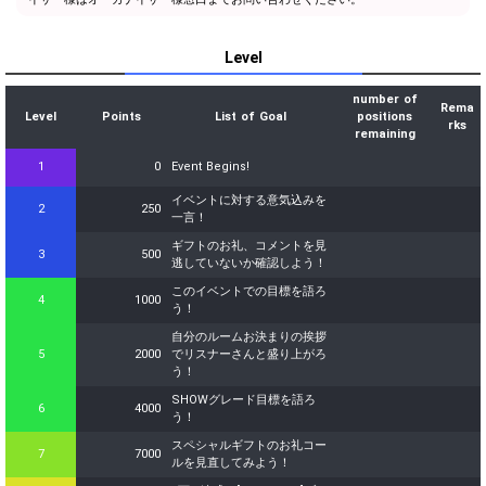
Level
number of
Rema
Level
Points
List of Goal
positions
rks
remaining
1
0
Event Begins!
イベントに対する意気込みを
2
250
一言！
ギフトのお礼、コメントを見
3
500
逃していないか確認しよう！
このイベントでの目標を語ろ
4
1000
う！
自分のルームお決まりの挨拶
5
2000
でリスナーさんと盛り上がろ
う！
SHOWグレード目標を語ろ
6
4000
う！
スペシャルギフトのお礼コー
7
7000
ルを見直してみよう！