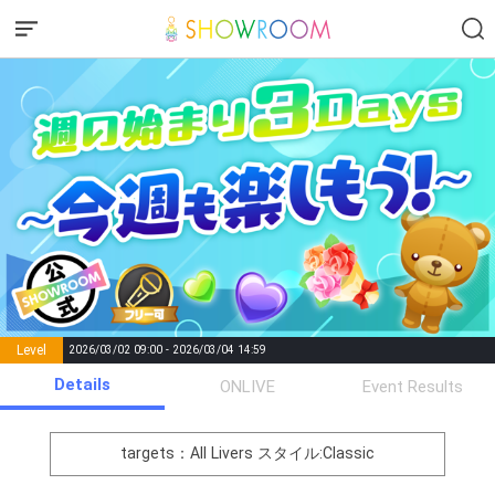
Level
2026/03/02 09:00 - 2026/03/04 14:59
number of
Details
ONLIVE
Event Results
Rema
Level
Points
List of Goal
positions
rks
remaining
1
0
Event Begins!
targets：All Livers
スタイル:Classic
イベントに対する意気込みを
2
250