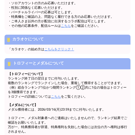
・ソロアカウントの方のみ応募いただけます。
・性別に関係なく応募いただけます。
・バーチャルライバーの応募は可とします。
・特典欄をご確認の上、問題なく履行できる方のみ応募いただけます。
・ご本人さま以外の方が配信に出演するコラボ配信は可とします。
・その他の応募条件、配信ルールは
こちら
をご確認ください。
カラオケについて
「カラオケ」の始め方は
こちらをクリック！
トロフィーとメダルについて
【トロフィーについて】
ランキング終了日の翌日までに付与いたします。
複数のランキングでランクインした場合、重複して獲得することができます。
（例）総合ランキング1位かつ期間ランキング①②共に1位の場合はトロフィー
を3個獲得できます。
トロフィーの詳細については
こちら
をご覧ください。
【メダルについて】
メダル獲得者には、2026/03/16(月)23:59までに付与いたします。
トロフィー、メダル対象者へのご連絡はいたしませんので、ランキング結果でご
確認をお願いいたします。
万が一、特典獲得者が辞退、特典権利を失効した場合には次位の方へ権利は移行
されません。