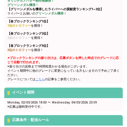
オリジナルアバター制作権獲得！
グリーンメダル獲得！
【グリーンメダルを獲得したライバーへの貢献度ランキング1~2位】
ライバーとお揃いの
グリーンメダル獲得！
----------------------------------------------
【各ブロックランキング1位】
1位のトロフィー
を獲得！
【各ブロックランキング2位】
2位のトロフィー
を獲得！
【各ブロックランキング3位】
3位のトロフィー
を獲得！
※ブロックランキングの振り分けは、応募ボタンを押した時点でのグレードに応
じて自動で行われます。
※振り分けの反映まで1時間程度かかる場合がございます。
イベント期間中に他のグレードに変更になっている方もいますので予めご了承く
ださい。
グレードについては
こちら
の記事をご参照ください。
イベント期間
Monday, 02/03/2026 18:00 〜 Wednesday, 04/03/2026 23:59
※応募は随時受付中です。
応募条件・配信ルール