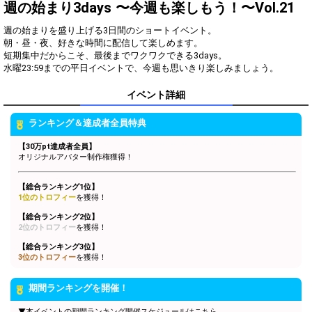
一言！
週の始まり3days 〜今週も楽しもう！〜Vol.21
ギフトのお礼、コメントを見
3
500
週の始まりを盛り上げる3日間のショートイベント。
逃していないか確認しよう！
朝・昼・夜、好きな時間に配信して楽しめます。
このイベントでの目標を語ろ
短期集中だからこそ、最後までワクワクできる3days。
4
1000
う！
自分のルームお決まりの挨拶
5
2000
でリスナーさんと盛り上がろ
イベント詳細
う！
SHOWグレード目標を語ろ
ランキング＆達成者全員特典
6
4000
う！
【30万pt達成者全員】
スペシャルギフトのお礼コー
7
7000
オリジナルアバター制作権獲得！
ルを見直してみよう！
1万pt達成！[Green1〜3]ブロ
【総合ランキング1位】
8
10000
ックランキング1位特典獲得
1位のトロフィー
を獲得！
条件達成！
【総合ランキング2位】
2万pt達成！[Blue1〜3]ブロッ
2位のトロフィー
を獲得！
9
20000
クランキング1位特典獲得条
件達成！
【総合ランキング3位】
3位のトロフィー
を獲得！
3万pt達成！[Bronze1〜3]ブ
10
30000
ロックランキング1位特典獲
得条件達成！
期間ランキングを開催！
4万pt達成！[Silver1〜3]ブロ
11
40000
ックランキング1位特典獲得
▼本イベントの期間ランキング開催スケジュールはこちら