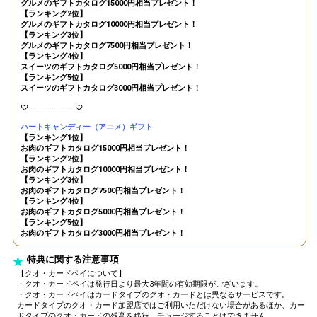
グルメのギフトカタログ15000円相当プレゼント！
リスナーさんとの思い出をノ
39
1800000
【ランキング2位】
ートに書いてみよう！
グルメのギフトカタログ10000円相当プレゼント！
200万pt達成！ランキング1〜
【ランキング3位】
40
2000000
3位特典獲得条件達成！この
グルメのギフトカタログ7500円相当プレゼント！
勢いで1位を目指そう！
【ランキング4位】
スイーツのギフトカタログ5000円相当プレゼント！
【ランキング5位】
Gifting
Comments
スイーツのギフトカタログ3000円相当プレゼント！
♡----------------------♡
Throw gifts to the stage and join
You can post comments. Please
the live performance.
refrain from posting comments
ハートキャンディー（アニメ）ギフト
First, try throwing free Stars
that may offend performers or
【ランキング1位】
(once a day)! You can also charge
お肉のギフトカタログ15000円相当プレゼント！
other users.
【ランキング2位】
Show Gold to purchase gifts
お肉のギフトカタログ10000円相当プレゼント！
(available from 1 JPY)! When you
【ランキング3位】
continue to send gifts to the
お肉のギフトカタログ7500円相当プレゼント！
performer(s), the performer's
【ランキング4位】
popularity ranking and your
お肉のギフトカタログ5000円相当プレゼント！
ranking go up.
【ランキング5位】
To cheer on performers, you can
お肉のギフトカタログ3000円相当プレゼント！
send them gifts.
To send performers paid items,
特典に関する注意事項
you must use Show Gold.
【クオ・カードペイについて】
・クオ・カードペイは発行日より最大3年間の有効期限がございます。
・クオ・カードペイはカードタイプのクオ・カードとは異なるサービスです。
カードタイプのクオ・カード加盟店ではご利用いただけない場合があるほか、カー
ドタイプのクオ・カードの残高を移行、チャージすることはできません。