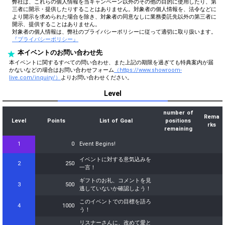
弊社は、これらの個人情報を当キャンペーン以外のその他の目的に使用したり、第
三者に開示・提供したりすることはありません。対象者の個人情報を、法令などに
より開示を求められた場合を除き、対象者の同意なしに業務委託先以外の第三者に
開示、提供することはありません。
対象者の個人情報は、弊社のプライバシーポリシーに従って適切に取り扱います。
『プライバシーポリシー』
本イベントのお問い合わせ先
本イベントに関するすべての問い合わせ、また上記の期限を過ぎても特典案内が届
かないなどの場合はお問い合わせフォーム
（https://www.showroom-
live.com/inquiry/）
よりお問い合わせください。
Level
number of
Rema
Level
Points
List of Goal
positions
rks
remaining
1
0
Event Begins!
イベントに対する意気込みを
2
250
一言！
ギフトのお礼、コメントを見
3
500
逃していないか確認しよう！
このイベントでの目標を語ろ
4
1000
う！
リスナーさんに、改めて愛と