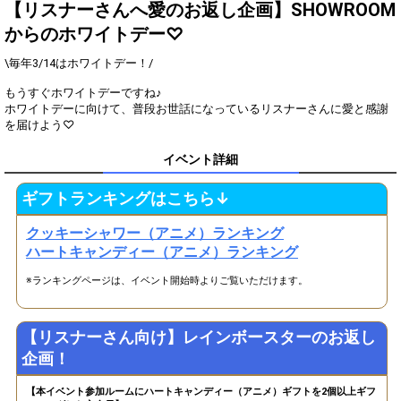
一言！
【リスナーさんへ愛のお返し企画】SHOWROOM
ギフトのお礼、コメントを見
からのホワイトデー♡
3
500
逃していないか確認しよう！
\毎年3/14はホワイトデー！/
このイベントでの目標を語ろ
4
1000
う！
もうすぐホワイトデーですね♪
リスナーさんに、改めて愛と
ホワイトデーに向けて、普段お世話になっているリスナーさんに愛と感謝
5
2000
感謝の気持ちを伝えてみよ
を届けよう♡
う！
このイベントで一番ほしいプ
イベント詳細
6
3000
レゼントを発表しよう！
配信に来ているリスナーさん
ギフトランキングはこちら↓
7
5000
の中で、ニックネームの由来
が気になる人を発表しよう！
クッキーシャワー（アニメ）ランキング
今後の配信スケジュールにつ
ハートキャンディー（アニメ）ランキング
8
8000
いて、考えてみよう！
自分の何を知ってほしいの
※ランキングページは、イベント開始時よりご覧いただけます。
か！わかりやすく、優先順位
9
10000
の高いものから順に書いてみ
よう！
【リスナーさん向け】レインボースターのお返し
スペシャルギフトのお礼コー
10
15000
企画！
ルを見直してみよう！
ビギナーバッジがついている
【本イベント参加ルームにハートキャンディー（アニメ）ギフトを2個以上ギフ
11
22000
リスナーさんに、質問してみ