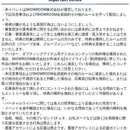
・本イベントはSHOWROOM株式会社が運営しております。

・下記注意事項およびSHOWROOM会員規約その他のルールを守って配信しまし
ょう。

・他者が嫌がるような迷惑行為はしないようにしましょう。

・審査状況や選考基準に関するお問い合わせには基本的にお答えできかねます。

・応募・審査通過等によって生じる権利を第三者に譲渡・質入等することはでき
ません。特典の対象は獲得したルームの方のみです。特典を獲得したルームの方
以外の方（グループ全体、グループメンバーなど）が特典を実施することは禁止
といたします。

・アバター、ギフティングアイテム等デジタルコンテンツの制作権を獲得された
場合、SHOWROOM株式会社が作成する[ガイドライン]・[利用規約]に準じている
作品の制作をお願いいたします。これらに違反している場合は、獲得したコンテ
ンツをご利用いただけませんので十分ご注意ください。

・本注意事項およびSHOWROOM会員規約その他のルールに違反した場合または
その他当社が不適切であると判断した場合は、応募及び結果を無効とし、または
取り消す場合があります。

・応募条件を全て満たさずにエントリーされた場合には、いかなる理由であって
もエントリーを取り消し、特典の権利を無効とさせていただく可能性がありま
す。

・バーチャルライバーに関しては各人の世界観により定義された性別です。

・イベントを途中離脱された場合には、いかなる理由であっても特典の権利を無
効とさせていただきます。

・金銭、物品、その他プレゼント(チェキ、お礼カードなどは除く)を視聴者に贈
り応援を促進させる行為は禁止します。

・重複アカウントによる応援は禁止です。重複アカウントによる応援ポイント分