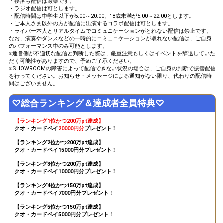
・寝落ち配信は厳禁です。
20
140000
配信をするかを決めて、宣言
・ラジオ配信は可とします。
しよう！
・配信時間は中学生以下が5:00～20:00、18歳未満が5:00～22:00とします。
・ご本人さま以外の方が配信に出演するコラボ配信は可とします。
有料ギフトはポイント2.5倍！
・ライバー本人とリアルタイムでコミュニケーションがとれない配信は禁止です。
有料ギフトを投げてくれたリ
21
160000
なお、演奏やダンスなどの一時的にコミュニケーションが取れない配信は、ご自身
スナーさんに精一杯お礼をし
のパフォーマンス中のみ可能とします。
てみよう！
※運営側が不適切な配信と判断した際は、厳重注意もしくはイベントを辞退していた
だく可能性がありますので、予めご了承ください。
今、壇上にいるリスナーさん
22
180000
※SHOWROOMの障害によって配信できない状況の場合は、ご自身の判断で振替配信
の名前を呼んでみよう！
を行ってください。お知らせ・メッセージによる通知がない限り、代わりの配信時
20万pt達成！ランキング31〜
間はございません。
23
200000
35位特典獲得条件達成！
♡総合ランキング＆達成者全員特典♡
途中から入ってきたリスナー
の方でも分かるように、配信
24
220000
の状況をテロップをどんどん
【ランキング1位かつ200万pt達成】
使って伝えてみよう！
クオ・カードペイ
20000円分
プレゼント！
25万pt達成！ランキング26〜
【ランキング2位かつ200万pt達成】
25
250000
30位特典獲得条件達成！
クオ・カードペイ
15000円分
プレゼント！
リスナーさんの好きなところ
【ランキング3位かつ200万pt達成】
26
280000
を3つ発表しよう！
クオ・カードペイ
10000円分
プレゼント！
30万pt達成！ランキング21〜
27
【ランキング4位かつ150万pt達成】
300000
25位特典獲得条件達成！
クオ・カードペイ7000円分プレゼント！
投票機能を使って、「ホワイ
【ランキング5位かつ150万pt達成】
28
350000
トデーにもらったら嬉しいお
クオ・カードペイ5000円分プレゼント！
菓子No.1」を決めてみよう！