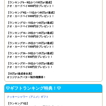
【ランキング6～8位かつ100万pt達成】
40万pt達成！ランキング16〜
29
400000
クオ・カードペイ4000円分プレゼント！
20位特典獲得条件達成！
【ランキング9位～11位かつ80万pt達成】
ファンルームに今日の自撮り
30
450000
クオ・カードペイ3000円分プレゼント！
を投稿しよう♪
【ランキング12～15位かつ60万pt達成】
50万pt達成！オリジナルアバ
31
500000
クオ・カードペイ2000円分プレゼント！
ター制作権獲得！
【ランキング16～20位かつ40万pt達成】
60万pt達成！ランキング12〜
32
600000
クオ・カードペイ1500円分プレゼント！
15位特典獲得条件達成！
【ランキング21～25位かつ30万pt達成】
どんなアバターを制作する
33
700000
クオ・カードペイ1000円分プレゼント！
か、みんなと相談しよう！
【ランキング26～30位かつ25万pt達成】
80万pt達成！ランキング9〜
34
800000
クオ・カードペイ800円分プレゼント！
11位特典獲得条件達成！
【ランキング31～35位かつ20万pt達成】
100万pt達成！ランキング6〜
35
1000000
クオ・カードペイ500円分プレゼント！
8位特典獲得条件達成！
もしリスナーさんとホワイト
【50万pt達成者全員】
36
オリジナルアバター制作権獲得！
1250000
デーにデートするとしたら…
どんな服を着る？
♡ギフトランキング特典！♡
150万pt達成！ランキング4〜
37
1500000
5位特典獲得条件達成！
クッキーシャワー（アニメ）ギフト
自分が一番嬉しかったホワイ
38
1650000
トデーのお返しは？
【ランキング1位】