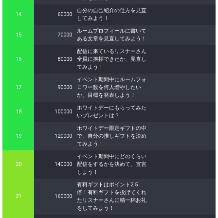
自分の自己紹介の仕方を見直
14
60000
してみよう！
ルームプロフィールに書いて
15
70000
ある文章を見直してみよう！
配信に来ているリスナーさん
16
80000
全員に挨拶できたか、見直し
てみよう！
イベント期間中にルームフォ
17
90000
ロワー数を何人増やしたい
か、目標を発表しよう！
ホワイトデーにもらってみた
18
100000
いプレゼントは？
ホワイトデー限定ギフトの中
19
120000
で、自分の推しギフトを決め
てみよう！
イベント期間中にどのくらい
20
140000
配信をするかを決めて、宣言
しよう！
有料ギフトはポイント2.5
倍！有料ギフトを投げてくれ
21
160000
たリスナーさんに精一杯お礼
をしてみよう！