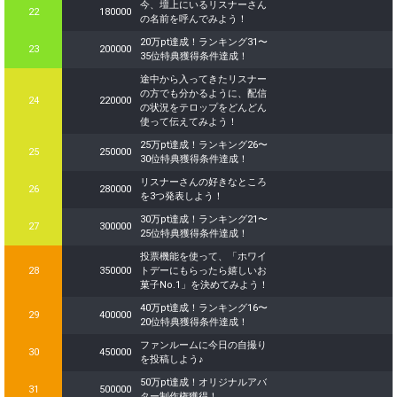
今、壇上にいるリスナーさん
22
180000
の名前を呼んでみよう！
20万pt達成！ランキング31〜
23
200000
35位特典獲得条件達成！
途中から入ってきたリスナー
の方でも分かるように、配信
24
220000
の状況をテロップをどんどん
使って伝えてみよう！
25万pt達成！ランキング26〜
25
250000
30位特典獲得条件達成！
リスナーさんの好きなところ
26
280000
を3つ発表しよう！
30万pt達成！ランキング21〜
27
300000
25位特典獲得条件達成！
投票機能を使って、「ホワイ
28
350000
トデーにもらったら嬉しいお
菓子No.1」を決めてみよう！
40万pt達成！ランキング16〜
29
400000
20位特典獲得条件達成！
ファンルームに今日の自撮り
30
450000
を投稿しよう♪
50万pt達成！オリジナルアバ
31
500000
ター制作権獲得！