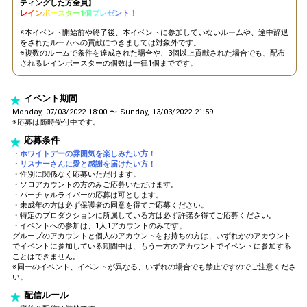
ティングした方全員】
よう！
レ
イ
ン
ボ
ー
ス
タ
ー
1
個
プ
レ
ゼ
ン
ト
！
初見バッジがついているリス
※本イベント開始前や終了後、本イベントに参加していないルームや、途中辞退
12
30000
ナーさんにあだ名をつけてみ
をされたルームへの貢献につきましては対象外です。
よう！
※複数のルームで条件を達成された場合や、3個以上貢献された場合でも、配布
されるレインボースターの個数は一律1個までです。
ホワイトデーの思い出エピソ
13
50000
ードを語ろう！
自分の自己紹介の仕方を見直
イベント期間
14
60000
してみよう！
Monday, 07/03/2022 18:00 〜 Sunday, 13/03/2022 21:59
※応募は随時受付中です。
ルームプロフィールに書いて
15
70000
ある文章を見直してみよう！
応募条件
配信に来ているリスナーさん
・ホワイトデーの雰囲気を楽しみたい方！
16
80000
全員に挨拶できたか、見直し
・リスナーさんに愛と感謝を届けたい方！
・性別に関係なく応募いただけます。
てみよう！
・ソロアカウントの方のみご応募いただけます。
イベント期間中にルームフォ
・バーチャルライバーの応募は可とします。
17
90000
ロワー数を何人増やしたい
・未成年の方は必ず保護者の同意を得てご応募ください。
か、目標を発表しよう！
・特定のプロダクションに所属している方は必ず許諾を得てご応募ください。
・イベントへの参加は、1人1アカウントのみです。
ホワイトデーにもらってみた
グループのアカウントと個人のアカウントをお持ちの方は、いずれかのアカウント
18
100000
いプレゼントは？
でイベントに参加している期間中は、もう一方のアカウントでイベントに参加する
ことはできません。
ホワイトデー限定ギフトの中
※同一のイベント、イベントが異なる、いずれの場合でも禁止ですのでご注意くださ
19
120000
で、自分の推しギフトを決め
い。
てみよう！
配信ルール
イベント期間中にどのくらい