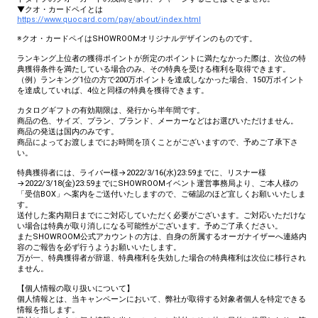
Close
▼クオ・カードペイとは
https://www.quocard.com/pay/about/index.html
※クオ・カードペイはSHOWROOMオリジナルデザインのものです。
ランキング上位者の獲得ポイントが所定のポイントに満たなかった際は、次位の特
典獲得条件を満たしている場合のみ、その特典を受ける権利を取得できます。
（例）ランキング1位の方で200万ポイントを達成しなかった場合、150万ポイント
を達成していれば、4位と同様の特典を獲得できます。
カタログギフトの有効期限は、発行から半年間です。
商品の色、サイズ、プラン、ブランド、メーカーなどはお選びいただけません。
商品の発送は国内のみです。
商品によってお渡しまでにお時間を頂くことがございますので、予めご了承下さ
い。
特典獲得者には、ライバー様→2022/3/16(水)23:59までに、リスナー様
→2022/3/18(金)23:59までにSHOWROOMイベント運営事務局より、ご本人様の
「受信BOX」へ案内をご送付いたしますので、ご確認のほど宜しくお願いいたしま
す。
送付した案内期日までにご対応していただく必要がございます。ご対応いただけな
い場合は特典が取り消しになる可能性がございます。予めご了承ください。
またSHOWROOM公式アカウントの方は、自身の所属するオーガナイザーへ連絡内
容のご報告を必ず行うようお願いいたします。
万が一、特典獲得者が辞退、特典権利を失効した場合の特典権利は次位に移行され
ません。
【個人情報の取り扱いについて】
個人情報とは、当キャンペーンにおいて、弊社が取得する対象者個人を特定できる
情報を指します。