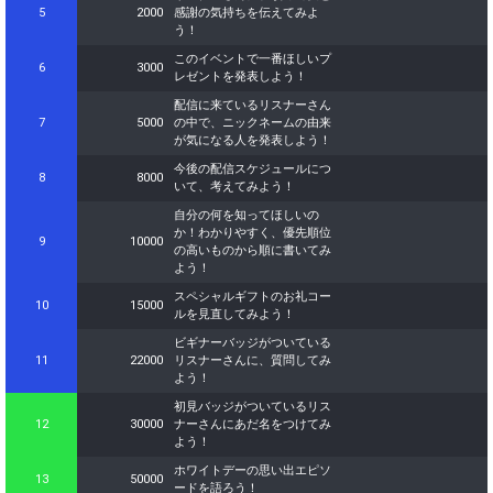
5
2000
感謝の気持ちを伝えてみよ
う！
このイベントで一番ほしいプ
6
3000
レゼントを発表しよう！
配信に来ているリスナーさん
7
5000
の中で、ニックネームの由来
が気になる人を発表しよう！
今後の配信スケジュールにつ
8
8000
いて、考えてみよう！
自分の何を知ってほしいの
か！わかりやすく、優先順位
9
10000
の高いものから順に書いてみ
よう！
スペシャルギフトのお礼コー
10
15000
ルを見直してみよう！
ビギナーバッジがついている
11
22000
リスナーさんに、質問してみ
よう！
初見バッジがついているリス
12
30000
ナーさんにあだ名をつけてみ
よう！
ホワイトデーの思い出エピソ
13
50000
ードを語ろう！