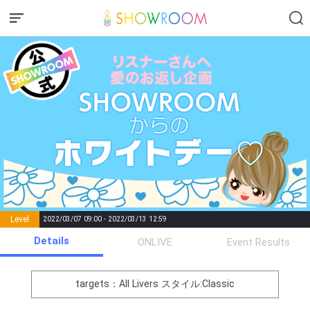
Level
2022/03/07 09:00 - 2022/03/13 12:59
number of
Details
ONLIVE
Event Results
Rema
Level
Points
List of Goal
positions
rks
remaining
1
0
Event Begins!
targets：All Livers
スタイル:Classic
イベントに対する意気込みを
2
250