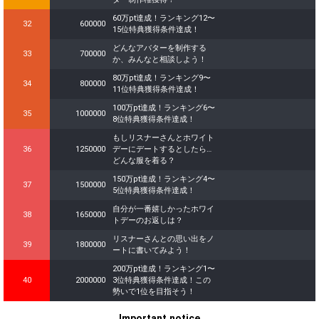
60万pt達成！ランキング12〜
32
600000
15位特典獲得条件達成！
どんなアバターを制作する
33
700000
か、みんなと相談しよう！
80万pt達成！ランキング9〜
34
800000
11位特典獲得条件達成！
100万pt達成！ランキング6〜
35
1000000
8位特典獲得条件達成！
もしリスナーさんとホワイト
36
1250000
デーにデートするとしたら…
どんな服を着る？
150万pt達成！ランキング4〜
37
1500000
5位特典獲得条件達成！
自分が一番嬉しかったホワイ
38
1650000
トデーのお返しは？
リスナーさんとの思い出をノ
39
1800000
ートに書いてみよう！
200万pt達成！ランキング1〜
40
2000000
3位特典獲得条件達成！この
勢いで1位を目指そう！
Important notice