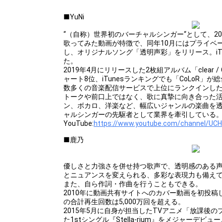
■YuNi
“（自称）世界初のバーチャルシンガー“として、201
歌ってみた動画が特徴で、同年10月にはプライベートレ
し、オリジナルソング「透明声彩」をリリース。iT
た。
2019年4月にリリースした2枚組アルバム「clear 
ャート8位、iTunesランキングでも「CoLoR」が総
数多くの音楽配信サービスで上位にランクインし
トークや前口上ではなく、歌に真摯に向き合った
ン、ボカロ、洋楽など、幅広いジャンルの楽曲を
ャルシンガーの先駆者として業界を牽引している
YouTube:
https://www.youtube.com/channel/U
■鹿乃
優しさと力強さを併せ持つ歌声で、透明感のある
とニュアンスを変えられる、多彩な表現力も備え
また、自ら作詞・作曲を行うこともできる。
2010年に動画共有サイトへのカバー動画を初投
の合計再生回数は5,000万回を超える。
2015年5月に自身が担当したTVアニメ「放課後
た1stシングル『Stella-rium』をメジャーデビュ