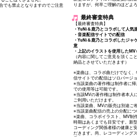
りますが、何卒ご理解のほどよ
合でも禁止となりますのでご注意
最終審査特典
【最終審査特典】
・YuNi＆鹿乃とコラボして人
・音楽配信サイトでの配信
・YuNi＆鹿乃とコラボしたジ
意
・上記のイラストを使用したMV
（内容に関してご意見を頂くこ
納品とさせていただきます）
※楽曲は、コラボ曲だけでなく
信サイトでの配信はソロバージ
※当該楽曲の著作権は制作者に帰属
での使用等は可能です。
※当該MVの著作権は制作者本人
ご利用いただけます。
※当該楽曲、MVの販売は別途ご
※当該楽曲配信の売上の分配につ
※楽曲、コラボイラスト、MV制作
時期はあくまでも目安です。新
コーディング関係者様の健康と
だきます。尚、レコーディング