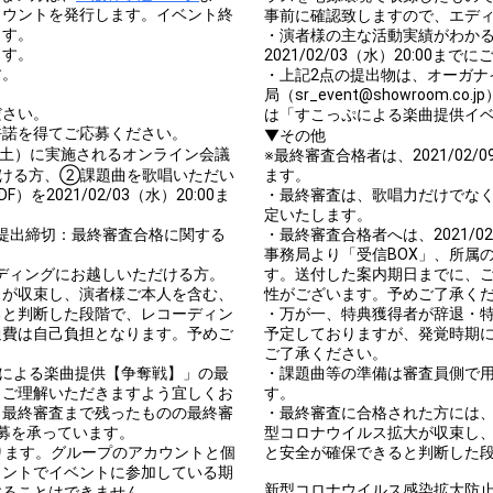
カウントを発行します。イベント終
事前に確認致しますので、エディ
ます。
・演者様の主な活動実績がわかる
ます。
2021/02/03（水）20:00ま
す。
・上記2点の提出物は、オーガナ
局（sr_event@showroom
ださい。
は「すこっぷによる楽曲提供イ
許諾を得てご応募ください。
▼その他
6（土）に実施されるオンライン会議
※最終審査合格者は、2021/02
だける方、②課題曲を歌唱いただい
ます。
2021/02/03（水）20:00ま
・最終審査は、歌唱力だけでな
定いたします。
提出締切：最終審査合格に関する
・最終審査合格者へは、2021/02
事務局より「受信BOX」、所属
ーディングにお越しいただける方。
す。送付した案内期日までに、
スが収束し、演者様ご本人を含む、
性がございます。予めご了承く
ると判断した段階で、レコーディン
・万が一、特典獲得者が辞退・
通費は自己負担となります。予めご
予定しておりますが、発覚時期
ご了承ください。
ーによる楽曲提供【争奪戦】」の最
・課題曲等の準備は審査員側で
。ご理解いただきますよう宜しくお
す。
、最終審査まで残ったものの最終審
・最終審査に合格された方には
募を承っています。
型コロナウイルス拡大が収束し
ります。グループのアカウントと個
と安全が確保できると判断した
ウントでイベントに参加している期
新型コロナウイルス感染拡大防
することはできません。