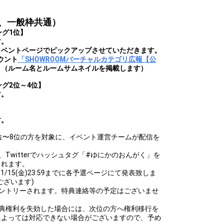
、一般枠共通）
ング1位】
す。
イベントページでピックアップさせていただきます。
カウント
「SHOWROOMバーチャルカテゴリ広報【公
。（ルーム名とルームサムネイルを掲載します）
グ2位～4位】
す。
す。
位〜8位の方を対象に、イベント運営チームが配信を
Twitterでハッシュタグ「#ゆにかのおんがく」を
されます。
1/15(金)23:59までに各予選ページにて発表致しま
ございます)
エントリーされます。特典連絡等の予定はございませ
特典権利を失効した場合には、次位の方へ権利移行を
によっては対応できない場合がございますので、予め