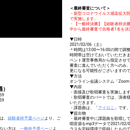
＜最終審査について＞
・新型コロナウイルス感染拡大
で実施します。
・【一般枠決勝】【経験者枠決
中から最終審査で合格者1名を決
▼日時
2021/02/06（土）
＊時間は13:00〜16:00の
時間帯は空けておいていただき
ベント運営事務局から指定させ
審査に進んでいただく方へのみ
更になる可能性がございますの
▼方法
オンライン会議システム「Zoo
▼内容
通）
・面接及び歌唱審査を実施しま
59
・歌唱審査のパートでは、演者
59
いただきます。
・課題曲は、「
アイロニ
」です
▼提出物
方は、
経験者枠予選ページ
より、ご
・最終審査中に課題曲を歌唱し
唱音源をmp3データで2021/0
でない方は、
一般枠予選ページ
よ
ラスを宅録環境で収録したもの