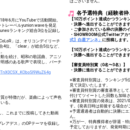
はございません。
各予選特典（経験者枠
【10万ポイント達成かつランキ
8年6月にYouTubeで活動開始。
・決勝へ進出することができま
ーベルyunion.waveを発足
・ご参加されている枠の決勝の
unesランキング総合3位を記録し
・SHOWROOM公式Twitterア
式】白星アンネ」
に投稿します
/ CoLoR」は、オリコンデイリーチ
合4位、「clear」が総合5位など、
【10万ポイント達成かつランキン
た。
・決勝へ進出することができま
活動を続け、昭和の歌謡曲、アニソ
透明感のある歌声で表現し、バーチ
【審査員特別賞（0名〜3名）】
。
・決勝に進出することができま
CHTnX0CSX_KObo5I9WuZ64g
※審査員特別賞は、ランキング5
見て決定いたします。
※審査員特別賞の審査基準として、
付けてツイートした回数も加味
声質が特徴だが、楽曲によって声色
※審査員特別賞の発表は、2021/0
ている。
す。(発表日時は前後する場合が
※予選通過者は自動的に決勝に
稿し、これまでに投稿してきた動画
ん。
※万が一、特典獲得者が辞退・
のプレアデス」のOPテーマを収録し
予定しておりますが、発覚時期
ー。