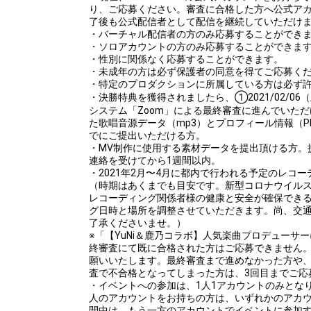
り、ご応募ください。審査に合格した方へ公式ア
了後も公式配信者として配信を継続していただけ
・バーチャル配信者の方のみ応募することができ
・ソロアカウントの方のみ応募することができま
・性別に関係なく応募することができます。
・未成年の方は必ず保護者の同意を得てご応募く
・特定のプロダクションに所属している方は必ず
・決勝特典を獲得されましたら、①2021/02/0
システム「Zoom」による最終審査に進んでいた
た歌唱音源データ（mp3）とプロフィール情報（PDF）を
でにご提出いただける方。
・MV制作に使用する素材データを提出頂ける方。
連絡を受けてから1週間以内。
・2021年2月〜4月に都内で行われる予定のレコ
（時期はあくまでも目安です。新型コロナウイル
レコーディング関係者様の健康と安全が確保でき
グ日時と場所を調整させていただきます。尚、交
了承くださいませ。）
※「【YuNi＆鹿乃コラボ】人気楽曲プロデューサ
終審査にて既に合格された方はご応募できません
願いいたします。最終審査まで進めなかった方や
査で不合格となってしまった方は、3回目までご応
・イベントへの参加は、1人1アカウントのみとな
人のアカウントをお持ちの方は、いずれかのアカ
間中は、もう一方のアカウントでイベントに参加