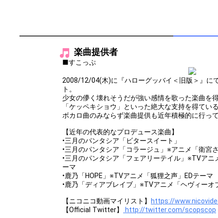
楽曲提供者
■すこっぷ
2008/12/04(木)に『ハローグッバイ＜旧版＞
ト。
少女の儚く壊れそうだが強い感情を歌った楽曲を
「ケッペキショウ」といった絶大な支持を得てい
ボカロ曲のみならず楽曲提供も近年積極的に行っ
【近年の代表的なプロデュース楽曲】
•三月のパンタシア「ビタースイート」
•三月のパンタシア「コラージュ」※アニメ「衛宮
•三月のパンタシア「フェアリーテイル」※TVアニ
ーマ
•鹿乃「HOPE」※TVアニメ「狐狸之声」EDテーマ
•鹿乃「ディアブレイブ」※TVアニメ「ヘヴィーオ
【ニコニコ動画マイリスト】
https://www.nicovide
【Official Twitter】
http://twitter.com/scopscop