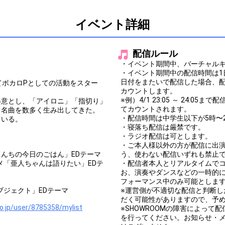
イベント詳細
配信ルール
・イベント期間中、バーチャル
・イベント期間中の配信時間は1
日付をまたいで配信した場合、
』にてボカロPとしての活動をスター
カウントします。
※例）4/1 23:05 ～ 24:0
得意とし、「アイロニ」「指切り」
てカウントされます。
る名曲を数多く生み出してきた。
・配信時間は中学生以下が5時〜2
ている。
・寝落ち配信は厳禁です。
・ラジオ配信は可とします。
・ご本人様以外の方が配信に出
さんちの今日のごはん」EDテーマ
う、使わない配信いずれも禁止
メ「亜人ちゃんは語りたい」EDテ
・配信者本人とリアルタイムで
お、演奏やダンスなどの一時的
フォーマンス中のみ可能としま
ブジェクト」EDテーマ
※運営側が不適切な配信と判断
だく可能性がありますので、予
o.jp/user/8785358/mylist
※SHOWROOMの障害によっ
を行ってください。お知らせ・