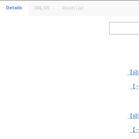
Gifting
Details
ONLIVE
Room List
Throw gifts to the stage and join the live performance.
First, try throwing free Stars (once a day)! You can also charg
(available from 1 JPY)! When you continue to send gifts to the 
popularity ranking and your ranking go up.
To cheer on performers, you can send them gifts.
To send performers paid items, you must use Show Gold.
【経
【
【経
【