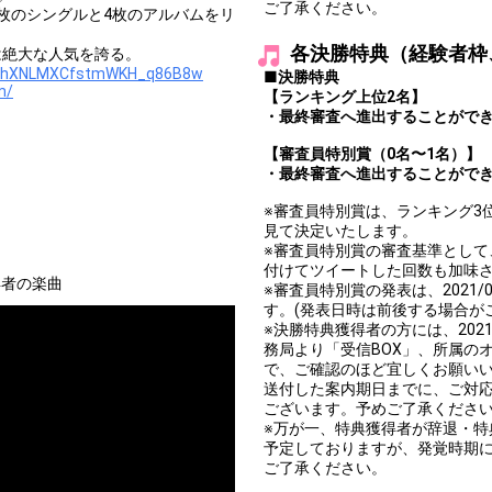
ご了承ください。
枚のシングルと4枚のアルバムをリ
各決勝特典（経験者枠
は絶大な人気を誇る。
UCShXNLMXCfstmWKH_q86B8w
■決勝特典
m/
【ランキング上位2名】
・最終審査へ進出することがで
【審査員特別賞（0名〜1名）】
・最終審査へ進出することがで
※審査員特別賞は、ランキング3
見て決定いたします。
※審査員特別賞の審査基準として、
付けてツイートした回数も加味
得者の楽曲
※審査員特別賞の発表は、2021/0
す。(発表日時は前後する場合が
※決勝特典獲得者の方には、2021/0
務局より「受信BOX」、所属の
で、ご確認のほど宜しくお願い
送付した案内期日までに、ご対
ございます。予めご了承くださ
※万が一、特典獲得者が辞退・
予定しておりますが、発覚時期
ご了承ください。