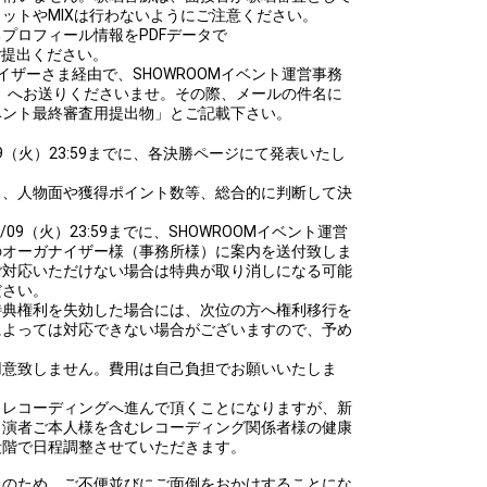
ットやMIXは行わないようにご注意ください。
プロフィール情報をPDFデータで
でにご提出ください。
イザーさま経由で、SHOWROOMイベント運営事務
.co.jp）へお送りくださいませ。その際、メールの件名に
ベント最終審査用提出物」とご記載下さい。
/09（火）23:59までに、各決勝ページにて発表いたし
く、人物面や獲得ポイント数等、総合的に判断して決
/09（火）23:59までに、SHOWROOMイベント運営
のオーガナイザー様（事務所様）に案内を送付致しま
ご対応いただけない場合は特典が取り消しになる可能
ださい。
特典権利を失効した場合には、次位の方へ権利移行を
によっては対応できない場合がございますので、予め
用意致しません。費用は自己負担でお願いいたしま
、レコーディングへ進んで頂くことになりますが、新
、演者ご本人様を含むレコーディング関係者様の健康
段階で日程調整させていただきます。
止のため、ご不便並びにご面倒をおかけすることにな