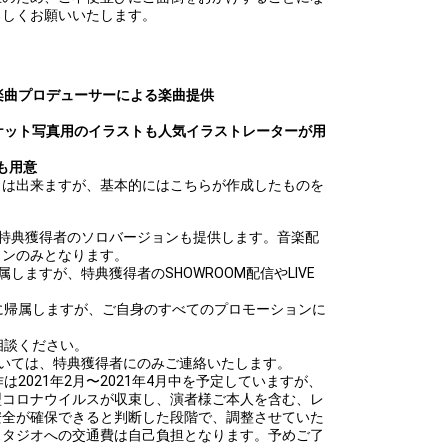
ろしくお願いいたします。
気楽曲プロデューサーによる楽曲提供
ャケット写真用のイラストも人気イラストレーターが用
も用意
とは出来ますが、基本的にはこちらが作成したものを
、特典獲得者のソロバージョンも提供します。音楽配
ョンのみとなります。
しますが、特典獲得者のSHOWROOM配信やLIVE
に帰属しますが、ご自身のすべてのプロモーションに
相談ください。
いては、特典獲得者にのみご連絡いたします。
は2021年2月〜2021年4月中を予定していますが、
型コロナウイルスが収束し、演者様ご本人を含む、レ
安全が確保できると判断した段階で、調整させていた
スタジオへの交通費は自己負担となります。予めご了