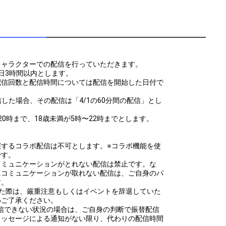
キャラクターでの配信を行っていただきます。
日3時間以内とします。
配信回数と配信時間については配信を開始した日付で
5まで配信した場合、その配信は「4/1の60分間の配信」とし
0時まで、18歳未満が5時〜22時までとします。
演するコラボ配信は不可とします。※コラボ機能を使
です。
コミュニケーションがとれない配信は禁止です。な
にコミュニケーションが取れない配信は、ご自身のパ
す。
した際は、厳重注意もしくはイベントを辞退していた
めご了承ください。
て配信できない状況の場合は、ご自身の判断で振替配信
メッセージによる通知がない限り、代わりの配信時間