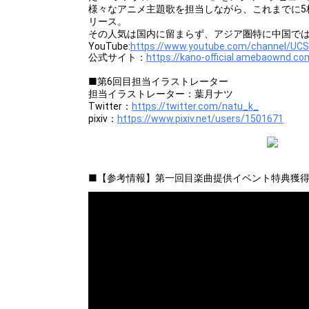
様々なアニメ主題歌を担当しながら、これまでに5
リース。
その人気は国内に留まらず、アジア圏特に中国で
YouTube:
https://www.youtube.com/channel/
公式サイト：
https://kano-official.amebaownd.co
■第6回目担当イラストレーター
担当イラストレーター：葉月ナツ
Twitter：
https://twitter.com/natu_k_
pixiv：
https://www.pixiv.net/users/1501671
■【参考情報】第一回目楽曲提供イベント特典獲