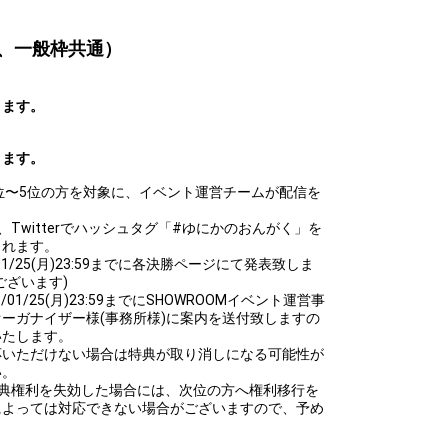
、一般枠共通）
きます。
きます。
位〜5位の方を対象に、イベント運営チームが配信を
Twitterでハッシュタグ「#ゆにかのおんがく」を
されます。
1/25(月)23:59までに各決勝ページにて発表致しま
ございます)
1/25(月)23:59までにSHOWROOMイベント運営事
オーガナイザー様(事務所様)に案内を送付致しますの
いたします。
応いただけない場合は特典が取り消しになる可能性が
い。
特典権利を失効した場合には、次位の方へ権利移行を
によっては対応できない場合がございますので、予め