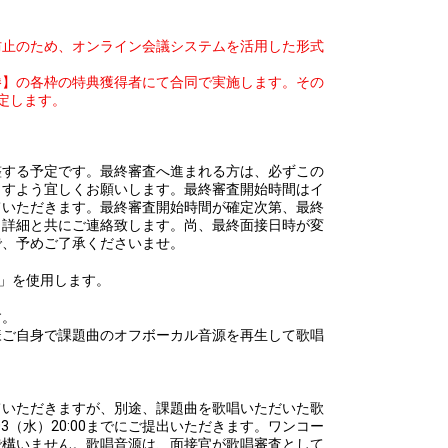
防止のため、オンライン会議システムを活用した形式
勝】の各枠の特典獲得者にて合同で実施します。その
定します。
間で調整する予定です。最終審査へ進まれる方は、必ずこの
ますよう宜しくお願いします。最終審査開始時間はイ
ていただきます。最終審査開始時間が確定次第、最終
、詳細と共にご連絡致します。尚、最終面接日時が変
で、予めご了承くださいませ。
m」を使用します。
す。
様ご自身で課題曲のオフボーカル音源を再生して歌唱
。
ていただきますが、別途、課題曲を歌唱いただいた歌
2/03（水）20:00までにご提出いただきます。ワンコー
で構いません。歌唱音源は、面接官が歌唱審査として