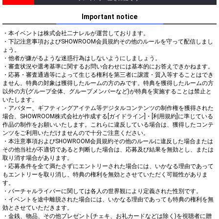
Important notice
・本イベントは株式会社二ナレルが運営しております。

・下記注意事項およびSHOWROOM会員規約その他のルールを守って配信しまし
ょう。

・他者が嫌がるような迷惑行為はしないようにしましょう。

・審査状況や選考基準に関するお問い合わせには基本的にお答えできかねます。

・応募・審査通過等によって生じる権利を第三者に譲渡・質入等することはでき
ません。特典の対象は獲得したルームの方のみです。特典を獲得したルームの方
以外の方(グループ全体、グループメンバーなど)が特典を実施することは禁止と
いたします。

・アバター、ギフティングアイテム等デジタルコンテンツの制作権を獲得された
場合、SHOWROOM株式会社が作成する[ガイドライン]・[利用規約]に準じている
作品の制作をお願いいたします。これらに違反している場合は、獲得したコンテ
ンツをご利用いただけませんので十分ご注意ください。

・本注意事項およびSHOWROOM会員規約その他のルールに違反した場合または
その他当社が不適切であると判断した場合は、応募及び結果を無効とし、または
取り消す場合があります。

・応募条件を全て満たさずにエントリーされた場合には、いかなる理由であって
もエントリーを取り消し、特典の権利を無効とさせていただく可能性がありま
す。

・バーチャルライバーに関しては各人の世界観により定義された性別です。

・イベントを途中離脱された場合には、いかなる理由であっても特典の権利を無
効とさせていただきます。

・金銭、物品、その他プレゼント(チェキ、お礼カードなどは除く)を視聴者に贈