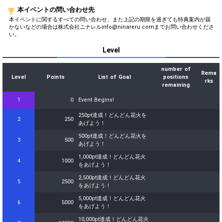
1,500,000pt達成！どんどん花
45
1500000
火をあげよう！
本イベントの問い合わせ先
本イベントに関するすべての問い合わせ、また上記の期限を過ぎても特典案内が届
1,600,000pt達成！どんどん花
46
1600000
かないなどの場合は株式会社ニナレルinfo@ninareru.comまでお問い合わせくださ
火をあげよう！
い。
1,700,000pt達成！どんどん花
47
1700000
Level
火をあげよう！
1,800,000pt達成！どんどん花
48
1800000
number of
火をあげよう！
Rema
Level
Points
List of Goal
positions
rks
1,900,000pt達成！どんどん花
remaining
49
1900000
火をあげよう！
1
0
Event Begins!
2,000,000pt達成！どんどん花
50
2000000
火をあげよう！
250pt達成！どんどん花火を
2
250
あげよう！
2,100,000pt達成！どんどん花
51
2100000
火をあげよう！
500pt達成！どんどん花火を
3
500
あげよう！
2,200,000pt達成！どんどん花
52
2200000
火をあげよう！
1,000pt達成！どんどん花火
4
1000
をあげよう！
2,300,000pt達成！どんどん花
53
2300000
火をあげよう！
2,500pt達成！どんどん花火
5
2500
をあげよう！
2,400,000pt達成！どんどん花
54
2400000
火をあげよう！
5,000pt達成！どんどん花火
6
5000
をあげよう！
2,500,000pt達成！どんどん花
55
2500000
火をあげよう！
10,000pt達成！どんどん花火