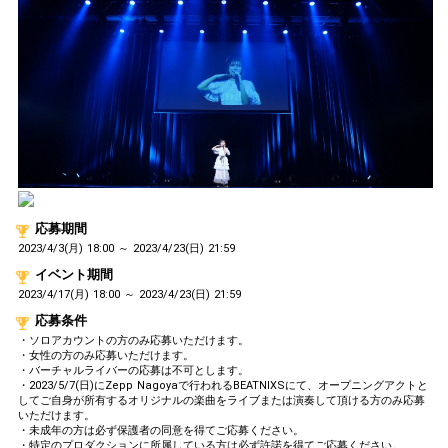
45,000pt達成！どんどん花火
13
45000
をあげよう！
55,000pt達成！どんどん花火
14
55000
をあげよう！
60,000pt達成！どんどん花火
15
60000
をあげよう！
70,000pt達成！どんどん花火
16
70000
をあげよう！
80,000pt達成！どんどん花火
17
80000
をあげよう！
90,000pt達成！どんどん花火
18
90000
をあげよう！
応募期間
2023/4/3(月) 18:00 ～ 2023/4/23(日) 21:59
100,000pt達成！どんどん花火
19
100000
をあげよう！
イベント期間
2023/4/17(月) 18:00 ～ 2023/4/23(日) 21:59
110,000pt達成！どんどん花火
20
110000
をあげよう！
応募条件
120,000pt達成！どんどん花火
・ソロアカウントの方のみ応募いただけます。
21
120000
をあげよう！
・女性の方のみ応募いただけます。
・バーチャルライバーの応募は不可とします。
130,000pt達成！どんどん花火
・2023/5/7(日)にZepp Nagoyaで行われるBEATNIXSにて、オープニングアクトと
22
130000
をあげよう！
してご自身が所有するオリジナルの楽曲をライブまたは演奏して頂ける方のみ応募
いただけます。
140,000pt達成！どんどん花火
23
140000
・未成年の方は必ず保護者の同意を得てご応募ください。
をあげよう！
・特定のプロダクションに所属している方は必ず許諾を得てご応募ください。