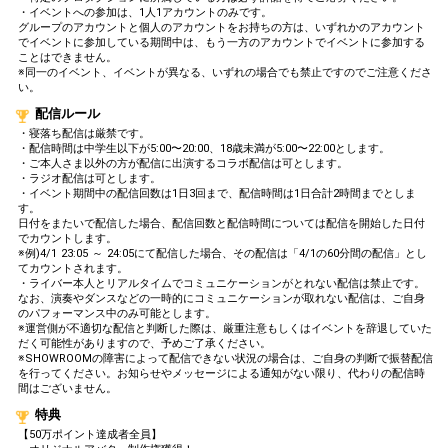
・イベントへの参加は、1人1アカウントのみです。
150,000pt達成！どんどん花火
24
150000
グループのアカウントと個人のアカウントをお持ちの方は、いずれかのアカウント
をあげよう！
でイベントに参加している期間中は、もう一方のアカウントでイベントに参加する
180,000pt達成！どんどん花火
ことはできません。
25
180000
※同一のイベント、イベントが異なる、いずれの場合でも禁止ですのでご注意くださ
をあげよう！
い。
200,000pt達成！どんどん花火
26
200000
配信ルール
をあげよう！
・寝落ち配信は厳禁です。
230,000pt達成！どんどん花火
・配信時間は中学生以下が5:00〜20:00、18歳未満が5:00〜22:00とします。
27
230000
をあげよう！
・ご本人さま以外の方が配信に出演するコラボ配信は可とします。
・ラジオ配信は可とします。
260,000pt達成！どんどん花火
28
260000
・イベント期間中の配信回数は1日3回まで、配信時間は1日合計2時間までとしま
をあげよう！
す。
日付をまたいで配信した場合、配信回数と配信時間については配信を開始した日付
300,000pt達成！どんどん花火
29
300000
でカウントします。
をあげよう！
※例)4/1 23:05 ～ 24:05にて配信した場合、その配信は「4/1の60分間の配信」とし
340,000pt達成！どんどん花火
てカウントされます。
30
340000
をあげよう！
・ライバー本人とリアルタイムでコミュニケーションがとれない配信は禁止です。
なお、演奏やダンスなどの一時的にコミュニケーションが取れない配信は、ご自身
380,000pt達成！どんどん花火
のパフォーマンス中のみ可能とします。
31
380000
をあげよう！
※運営側が不適切な配信と判断した際は、厳重注意もしくはイベントを辞退していた
だく可能性がありますので、予めご了承ください。
420,000pt達成！どんどん花火
※SHOWROOMの障害によって配信できない状況の場合は、ご自身の判断で振替配信
32
420000
をあげよう！
を行ってください。お知らせやメッセージによる通知がない限り、代わりの配信時
間はございません。
460,000pt達成！どんどん花火
33
460000
をあげよう！
特典
【50万ポイント達成者全員】
480,000pt達成！どんどん花火
34
480000