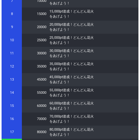
7
10000
をあげよう！
2,600,000pt達成！どんどん花
56
2600000
火をあげよう！
15,000pt達成！どんどん花火
8
15000
をあげよう！
2,700,000pt達成！どんどん花
57
2700000
火をあげよう！
20,000pt達成！どんどん花火
9
20000
をあげよう！
2,800,000pt達成！どんどん花
58
2800000
火をあげよう！
25,000pt達成！どんどん花火
10
25000
をあげよう！
2,900,000pt達成！どんどん花
59
2900000
火をあげよう！
30,000pt達成！どんどん花火
11
30000
をあげよう！
3,000,000pt達成！この勢いで
60
3000000
ランキング1位を目指そう！
35,000pt達成！どんどん花火
12
35000
をあげよう！
Gifting
Comments
45,000pt達成！どんどん花火
13
45000
をあげよう！
Throw gifts to the stage and join
You can post comments. Please
55,000pt達成！どんどん花火
14
55000
the live performance.
refrain from posting comments
をあげよう！
First, try throwing free Stars
that may offend performers or
(once a day)! You can also charge
other users.
60,000pt達成！どんどん花火
15
60000
Show Gold to purchase gifts
をあげよう！
(available from 1 JPY)! When you
70,000pt達成！どんどん花火
continue to send gifts to the
16
70000
をあげよう！
performer(s), the performer's
popularity ranking and your
80,000pt達成！どんどん花火
17
80000
ranking go up.
をあげよう！
To cheer on performers, you can