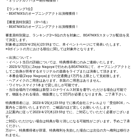
・オリジナルアバター制作権獲得！
をあげよう！
オリジナルアバター制作権獲
【ランキング1位】
35
500000
全員
・BEATNIXSのオープニングアクト出演権獲得！
得！
600,000pt達成！どんどん花火
【審査員特別賞】（0〜1名）
36
600000
をあげよう！
・BEATNIXSのオープニングアクト出演権獲得！
700,000pt達成！どんどん花火
審査員特別賞は、ランキング2〜5位の方を対象に、BEATNIXSスタッフが配信を見
37
700000
をあげよう！
て決定します。
対象者は2023/4/25(火)23:59までに、本イベントページにて発表いたします。
800,000pt達成！どんどん花火
※0ポイントの方における順位に関しては対象外となります。
38
800000
をあげよう！
＜出演について＞
900,000pt達成！どんどん花火
・イベント当日の詳細については、特典獲得者にのみご連絡いたします。
39
900000
をあげよう！
・2023/5/7(日)にZepp Nagoyaで行われるBEATNIXSにて、オープニングアクトと
してご自身が所有するオリジナルの楽曲をライブまたは演奏して頂きます。
1,000,000pt達成！どんどん花
40
1000000
・本番会場(Zepp Nagoya)までの交通費は1万円を上限として支給致します。
火をあげよう！
・ヘアメイクのご用意はあります。衣装のご用意はありません。
・ワイヤレスマイク1本まで貸し出しが可能です。
1,100,000pt達成！どんどん花
41
1100000
・当日会場内での物販は新型コロナウイルス対策を遵守いただける場合は可能で
火をあげよう！
す。物販をされる場合、物販費として3万円が必要となります為、ご了承下さい。
1,200,000pt達成！どんどん花
42
1200000
特典獲得者には、2023/4/25(火)23:59までに株式会社ニナレルより「受信BOX」へ
火をあげよう！
案内をご送付いたしますので、ご確認のほど宜しくお願いいたします。
1,300,000pt達成！どんどん花
上記案内に従って2023/4/27(木)23:59までに、ご対応していただく必要がございま
43
1300000
火をあげよう！
す。
ご対応いただけない場合は特典が取り消しになる可能性がございます。予めご了承
1,400,000pt達成！どんどん花
ください。
44
1400000
火をあげよう！
万が一、特典獲得者が辞退、特典権利を失効した場合には次位の方へ権利は移行さ
れません。