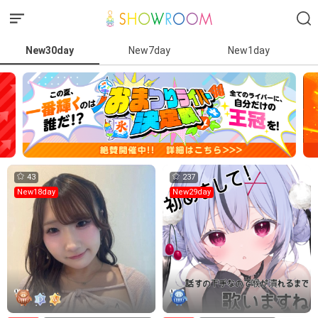
New30day
New7day
New1day
43
237
New18day
New29day