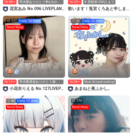
16:40〜
準決勝ありがとう❣️ゆるゆる
16:23〜
# 視聴者1000人まで
カラオケ配信だよ🎤♡
花宮あみ No.096 LIVEPLANET新アイドルAD
歌います！兎宮くろあと申します🐰🍒
177
Daily 10 days
51
Daily 21 days
New18day
New23day
16:11〜
準決勝通過ありがとう😭🫶🏻
16:00〜
Now Broadcasting!
明日から決勝です！！
小花衣りえる No.127LIVEPLANET新アイドルAD
あまねと夜ふかし。
82
Daily 17 days
179
New18day
New14day