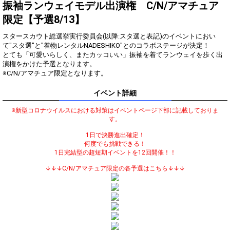
振袖ランウェイモデル出演権 C/N/アマチュア
振袖の想い入れはあります
3
10000
限定【予選8/13】
か？
着物を着てランウェイを歩い
スタースカウト総選挙実行委員会(以降:スタ選と表記)のイベントにおい
4
20000
てみたい？
て"スタ選"と"着物レンタルNADESHIKO"とのコラボステージが決定！
とても「可愛いらしく、またカッコいい」振袖を着てランウェイを歩く出
審査員特別賞獲得の最低条件
5
40000
達成！
演権をかけた予選となります。
※C/N/アマチュア限定となります。
ランキング特典獲得の最低条
6
80000
件達成！
イベント詳細
ここからはランキング特典の
7
250000
獲得を目指そう！
※新型コロナウイルスにおける対策はイベントページ下部に記載しておりま
オリジナルアバター制作権獲
す。
8
500000
得！
1日で決勝進出確定！
どこまでポイントを伸ばせる
何度でも挑戦できる！
9
1000000
かチャレンジ！
1日完結型の超短期イベントを12回開催！！
↓↓↓C/N/アマチュア限定の各予選はこちら↓↓↓
Gifting
Comments
Throw gifts to the stage and join
You can post comments. Please
the live performance.
refrain from posting comments
First, try throwing free Stars
that may offend performers or
(once a day)! You can also charge
other users.
Show Gold to purchase gifts