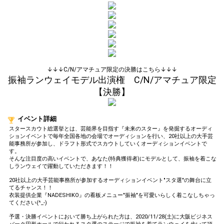
(available from 1 JPY)! When you
continue to send gifts to the
performer(s), the performer's
popularity ranking and your
ranking go up.
To cheer on performers, you can
send them gifts.
To send performers paid items,
you must use Show Gold.
↓↓↓C/N/アマチュア限定の決勝はこちら↓↓↓
振袖ランウェイモデル出演権 C/N/アマチュア限定
【決勝】
Close
イベント詳細
スタースカウト総選挙とは、芸能界を目指す『未来のスター』を発掘するオーディ
ションイベントで毎年全国各地の会場でオーディションを行い、20社以上の大手芸
能事務所が参加し、ドラフト形式でスカウトしていくオーディションイベントで
す。
そんな注目度の高いイベントで、あなた(特典獲得者)にモデルとして、振袖を着こな
しランウェイで躍動していただきます！！
20社以上の大手芸能事務所が参加するオーディションイベント"スタ選"の舞台に立
てるチャンス！！
衣装提供企業『NADESHIKO』の看板メニュー"振袖"を可愛いらしく着こなしちゃっ
てください(^_-)
予選・決勝イベントにおいて勝ち上がられた方は、2020/11/28(土)に大阪ビジネス