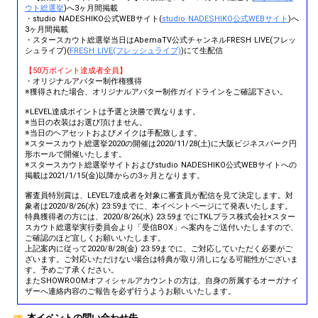
ウト総選挙
)へ3ヶ月間掲載
・studio NADESHIKO公式WEBサイト(
studio NADESHIKO公式WEBサイト
)へ
3ヶ月間掲載
・スタースカウト総選挙当日はAbemaTV公式チャンネルFRESH LIVE(フレッ
シュライブ)(
FRESH LIVE(フレッシュライブ)
)にて生配信
【50万ポイント達成者全員】
・オリジナルアバター制作権獲得
※獲得された場合、オリジナルアバター制作ガイドラインをご確認下さい。
※LEVEL達成ポイントは予選と決勝で異なります。
※当日の衣装はお選び頂けません。
※当日のヘアセットおよびメイクは手配致します。
※スタースカウト総選挙2020の開催は2020/11/28(土)に大阪ビジネスパーク円
形ホールで開催いたします。
※スタースカウト総選挙サイトおよびstudio NADESHIKO公式WEBサイトへの
掲載は2021/1/15(金)以降からの3ヶ月となります。
審査員特別賞は、LEVEL7達成者を対象に審査員が配信を見て決定します。対
象者は2020/8/26(水) 23:59までに、本イベントページにて発表いたします。
特典獲得者の方には、2020/8/26(水) 23:59までにTKLプラス株式会社×スター
スカウト総選挙実行委員会より「受信BOX」へ案内をご送付いたしますので、
ご確認のほど宜しくお願いいたします。
上記案内に従って2020/8/28(金) 23:59までに、ご対応していただく必要がご
ざいます。ご対応いただけない場合は特典が取り消しになる可能性がございま
す。予めご了承ください。
またSHOWROOMオフィシャルアカウントの方は、自身の所属するオーガナイ
ザーへ連絡内容のご報告を必ず行うようお願いいたします。
本イベントの問い合わせ先