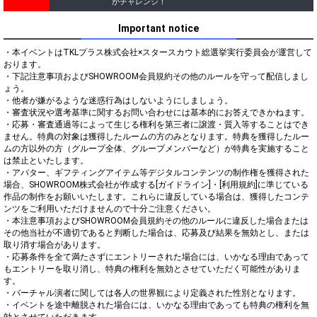
かチャレンジ！
Important notice
・本イベントはTKLプラス株式会社×スタースカウト総選挙実行委員会が運営して
おります。

・下記注意事項およびSHOWROOM会員規約その他のルールを守って配信しまし
ょう。

・他者が嫌がるような迷惑行為はしないようにしましょう。

・審査状況や選考基準に関するお問い合わせには基本的にお答えできかねます。

・応募・審査通過等によって生じる権利を第三者に譲渡・質入等することはでき
ません。特典の対象は獲得したルームの方のみとなります。特典を獲得したルー
ムの方以外の方（グループ全体、グループメンバーなど）が特典を実施すること
は禁止といたします。

・アバター、ギフティングアイテム等デジタルコンテンツの制作権を獲得された
場合、SHOWROOM株式会社が作成する[ガイドライン]・[利用規約]に準じている
作品の制作をお願いいたします。これらに違反している場合は、獲得したコンテ
ンツをご利用いただけませんので十分ご注意ください。

・本注意事項およびSHOWROOM会員規約その他のルールに違反した場合または
その他当社が不適切であると判断した場合は、応募及び結果を無効とし、または
取り消す場合があります。

・応募条件を全て満たさずにエントリーされた場合には、いかなる理由であって
もエントリーを取り消し、特典の権利を無効とさせていただく可能性がありま
す。

・バーチャル演者に関しては各人の世界観により定義された性別となります。

・イベントを途中離脱された場合には、いかなる理由であっても特典の権利を無
効とさせていただきます。
