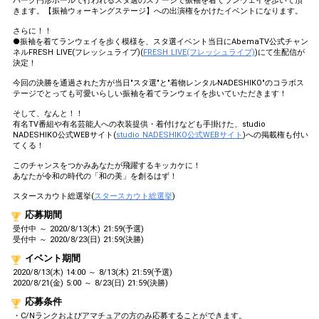
パーク円形ホールで行われるスタ選のステージで振袖を着てランウェイを歩いて頂
きます。【振袖ウォーキングステージ】への出演権をかけたイベントになります。
さらに！！
●振袖を着てランウェイを歩く模様を、スタ選イベント当日にAbemaTV公式チャン
ネルFRESH LIVE(フレッシュライブ)(
FRESH LIVE(フレッシュライブ)
)にて生配信が
決定！
今回の決勝を通過された方が当日"スタ選"と"着物レンタルNADESHIKO"のコラボス
テージでとっても可愛いらしい振袖を着てランウェイを歩いていただきます！
そして、なんと！！
有名TV番組や有名芸能人への衣装提供・着付けなども手掛けた、studio
NADESHIKO公式WEBサイト(
studio NADESHIKO公式WEBサイト
)への掲載権も付い
てくる！
このチャンスをつかみあなたが飛躍するキッカケに！
あなたが令和の時代の「和の美」を創るはず！
スタースカウト総選挙(
スタースカウト総選挙
)
応募期間
受付中 ～ 2020/8/13(木) 21:59(予選)
受付中 ～ 2020/8/23(日) 21:59(決勝)
イベント期間
2020/8/13(木) 14:00 ～ 8/13(木) 21:59(予選)
2020/8/21(金) 5:00 ～ 8/23(日) 21:59(決勝)
応募条件
・C/Nランクおよびアマチュアの方のみ応募することができます。