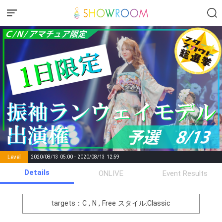
Level
2020/08/13 05:00 - 2020/08/13 12:59
number of
Details
ONLIVE
Event Results
Rema
Level
Points
List of Goal
positions
rks
remaining
1
0
Event Begins!
targets：C , N , Free
スタイル:Classic
2
1000
まずは意気込みを！