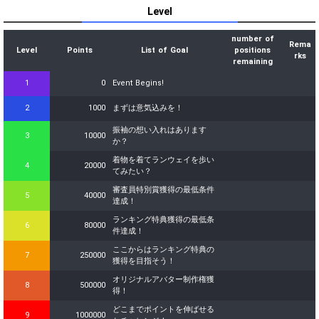
Level
number of
Rema
Level
Points
List of Goal
positions
rks
remaining
1
0
Event Begins!
2
1000
まずは意気込みを！
振袖の想い入れはあります
3
10000
か？
着物を着てランウェイを歩い
4
20000
てみたい？
審査員特別賞獲得の最低条件
5
40000
達成！
ランキング特典獲得の最低条
6
80000
件達成！
ここからはランキング特典の
7
250000
獲得を目指そう！
オリジナルアバター制作権獲
8
500000
得！
どこまでポイントを伸ばせる
9
1000000