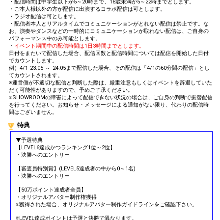
・配信時間は中学生以下が5～20時まで、18歳未満が5～22時までとします。
・ご本人様以外の方が配信に出演するコラボ配信は可とします。
・ラジオ配信は可とします。
・配信者本人とリアルタイムでコミュニケーションがとれない配信は禁止です。な
お、演奏やダンスなどの一時的にコミュニケーションが取れない配信は、ご自身の
パフォーマンス中のみ可能とします。
・
イベント期間中の配信時間は1日3時間までとします。
日付をまたいで配信した場合、配信回数と配信時間については配信を開始した日付
でカウントします。
例）4/1 23:05 ～ 24:05まで配信した場合、その配信は「4/1の60分間の配信」とし
てカウントされます。
※運営側が不適切な配信と判断した際は、厳重注意もしくはイベントを辞退していた
だく可能性がありますので、予めご了承ください。
※SHOWROOMの障害によって配信できない状況の場合は、ご自身の判断で振替配信
を行ってください。お知らせ・メッセージによる通知がない限り、代わりの配信時
間はございません。
特典
▼予選特典
【LEVEL6達成かつランキング1位～2位】
・決勝へのエントリー
【審査員特別賞】(LEVEL5達成者の中から0～1名)
・決勝へのエントリー
【50万ポイント達成者全員】
・オリジナルアバター制作権獲得
※獲得された場合、オリジナルアバター制作ガイドラインをご確認下さい。
※LEVEL達成ポイントは予選と決勝で異なります。