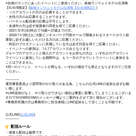
※自身のランクにあったイベントにご参加ください。振袖ランウェイモデル出演権
【S/A/B限定】(
振袖ランウェイモデル出演権【S/A/B限定】
)
・ソロアカウントの方のみ応募することができます。
・女性の方のみ応募することができます。
・バーチャル配信者の応募は不可とします。
・未成年の方は必ず保護者の同意を得てご応募ください。
・2021/3/31(水)時点で16歳〜27歳までの方。
・2020/11/28(土)に大阪ビジネスパーク円形ホールで開催されるスタースカウト総
選挙に必ずお越しいただける方のみご応募ください。
・特定のプロダクションに所属している方は必ず許諾を得てご応募ください。
・イベントへの参加は、1人1アカウントのみとなります。
グループのアカウントと個人のアカウントをお持ちの方は、いずれかのアカウント
でイベントに参加している期間中は、もう一方のアカウントでイベントに参加する
ことはできません。
※同一のイベント、イベントが異なる、いずれの場合でも禁止となりますのでご注意
ください。
---------------
運営審査委員より質問等のやり取りがある為、こちらの公式LINEの追加を必ずお願
い致します。
※LINE追加がなく、やり取りができない場合は審査に影響してしまうこともございま
すのでSHOWROOMのメッセージ欄よりご案内をさせて頂く場合がございます。
※事務所所属の方は事務所のご担当者様にLINE追加をして頂くことも可能です。
公式LINE(
公式LINE
)
---------------
配信ルール
・寝落ち配信は厳禁です。