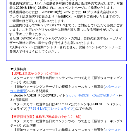
審査員特別賞は、LEVEL5達成者を対象に審査員が配信を見て決定します。対象
者は2020/8/18(火) 23:59までに、本イベントページにて発表いたします。
特典獲得者の方には、2020/8/18(火) 23:59までにTKLプラス株式会社×スター
スカウト総選挙実行委員会より「受信BOX」へ案内をご送付いたしますので、
ご確認のほど宜しくお願いいたします。
上記案内に従って2020/8/20(木) 23:59までに、ご対応していただく必要がござ
います。ご対応いただけない場合は特典が取り消しになる可能性がございま
す。予めご了承ください。
またSHOWROOMオフィシャルアカウントの方は、自身の所属するオーガナイ
ザーへ連絡内容のご報告を必ず行うようお願いいたします。
※決勝イベントへは自動エントリーされません。決勝イベントのエントリーは
各個人で行うようにしてください。
▼決勝特典
【LEVEL9達成かつランキング1位】
・スタースカウト総選挙当日のコンテンツの一つである【振袖ウォーキングス
テージ】の出演権
・【振袖ウォーキングステージ】の模様をスタースカウト総選挙(
スタースカ
ウト総選挙
)へ3ヶ月間掲載
・studio NADESHIKO公式WEBサイト(
studio NADESHIKO公式WEBサイト
)へ
3ヶ月間掲載
・スタースカウト総選挙当日はAbemaTV公式チャンネルFRESH LIVE(フレッ
シュライブ)(
FRESH LIVE(フレッシュライブ)
)にて生配信
【審査員特別賞】(LEVEL7達成者の中から0～3名)
・スタースカウト総選挙当日のコンテンツの一つである【振袖ウォーキングス
テージ】の出演権
・【振袖ウォーキングステージ】の模様をスタースカウト総選挙(
スタースカ