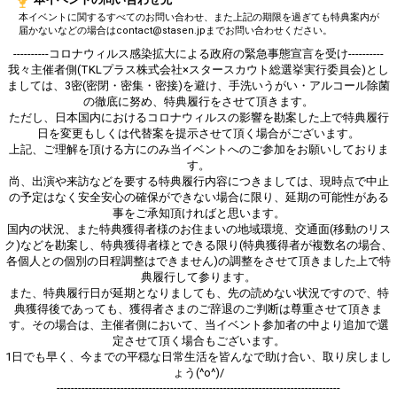
本イベントに関するすべてのお問い合わせ、また上記の期限を過ぎても特典案内が
届かないなどの場合はcontact@stasen.jpまでお問い合わせください。
----------コロナウィルス感染拡大による政府の緊急事態宣言を受け----------
我々主催者側(TKLプラス株式会社×スタースカウト総選挙実行委員会)とし
ましては、3密(密閉・密集・密接)を避け、手洗いうがい・アルコール除菌
の徹底に努め、特典履行をさせて頂きます。
ただし、日本国内におけるコロナウィルスの影響を勘案した上で特典履行
日を変更もしくは代替案を提示させて頂く場合がございます。
上記、ご理解を頂ける方にのみ当イベントへのご参加をお願いしておりま
す。
尚、出演や来訪などを要する特典履行内容につきましては、現時点で中止
の予定はなく安全安心の確保ができない場合に限り、延期の可能性がある
事をご承知頂ければと思います。
国内の状況、また特典獲得者様のお住まいの地域環境、交通面(移動のリス
ク)などを勘案し、特典獲得者様とできる限り(特典獲得者が複数名の場合、
各個人との個別の日程調整はできません)の調整をさせて頂きました上で特
典履行して参ります。
また、特典履行日が延期となりましても、先の読めない状況ですので、特
典獲得後であっても、獲得者さまのご辞退のご判断は尊重させて頂きま
す。その場合は、主催者側において、当イベント参加者の中より追加で選
定させて頂く場合もございます。
1日でも早く、今までの平穏な日常生活を皆んなで助け合い、取り戻しまし
ょう(^o^)/
--------------------------------------------------------------------------------