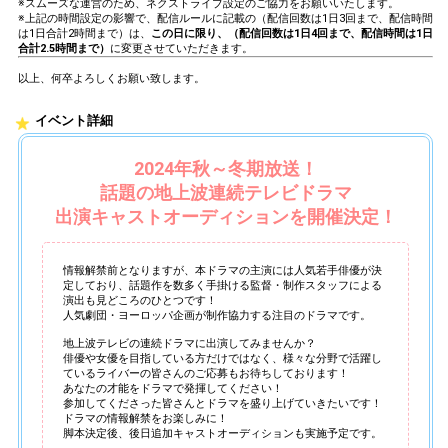
※スムーズな運営のため、ネクストライブ設定のご協力をお願いいたします。
※上記の時間設定の影響で、配信ルールに記載の（配信回数は1日3回まで、配信時間
は1日合計2時間まで）は、
この日に限り、（配信回数は1日4回まで、配信時間は1日
合計2.5時間まで）
に変更させていただきます。
以上、何卒よろしくお願い致します。
イベント詳細
2024年秋～冬期放送！
話題の地上波連続テレビドラマ
出演キャストオーディションを開催決定！
情報解禁前となりますが、本ドラマの主演には人気若手俳優が決
定しており、話題作を数多く手掛ける監督・制作スタッフによる
演出も見どころのひとつです！
人気劇団・ヨーロッパ企画が制作協力する注目のドラマです。
地上波テレビの連続ドラマに出演してみませんか？
俳優や女優を目指している方だけではなく、様々な分野で活躍し
ているライバーの皆さんのご応募もお待ちしております！
あなたの才能をドラマで発揮してください！
参加してくださった皆さんとドラマを盛り上げていきたいです！
ドラマの情報解禁をお楽しみに！
脚本決定後、後日追加キャストオーディションも実施予定です。