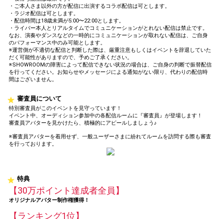
・ご本人さま以外の方が配信に出演するコラボ配信は可とします。
・ラジオ配信は可とします。
・配信時間は18歳未満が5:00〜22:00とします。
・ライバー本人とリアルタイムでコミュニケーションがとれない配信は禁止です。
なお、演奏やダンスなどの一時的にコミュニケーションが取れない配信は、ご自身
のパフォーマンス中のみ可能とします。
※運営側が不適切な配信と判断した際は、厳重注意もしくはイベントを辞退していた
だく可能性がありますので、予めご了承ください。
※SHOWROOMの障害によって配信できない状況の場合は、ご自身の判断で振替配信
を行ってください。お知らせやメッセージによる通知がない限り、代わりの配信時
間はございません。
審査員について
特別審査員がこのイベントを見守っています！
イベント中、オーディション参加中の各配信ルームに『審査員』が登場します！
審査員アバターを見かけたら、積極的にアピールしましょう♪
※審査員アバターを着用せず、一般ユーザーさまに紛れてルームを訪問する際も審査
を行っております。
特典
【30万ポイント達成者全員】
オリジナルアバター制作権獲得！
【ランキング1位】