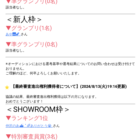
▼準グランプリ(0名)
該当者なし。
＜新人枠＞
▼グランプリ(1名)
あや🌉🦖
さん
▼準グランプリ(0名)
該当者なし。
※オーディションにおける選考基準や選考結果についてのお問い合わせは受け付けて
おりません。
ご理解のほど、何卒よろしくお願いいたします。
【最終審査進出権利獲得者について】(2024/8/13(火)19:16更新)
協議の結果、最終審査進出権利獲得は以下の方になります。
おめでとうございます！
＜SHOWROOM枠＞
▼ランキング1位
仲沢のあ⛴ ﾟ🌈ありがとう😭
さん
▼特別審査員賞(3名)