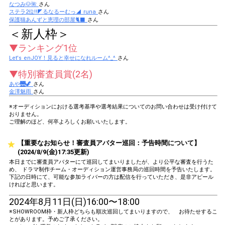
なつみ🐶🌺
さん
ステラ2位!!◤るなるーむっ◢ runa
さん
保護猫あんずと恵理の部屋🐈‍⬛
さん
＜新人枠＞
▼ランキング1位
Let's enJOY！見ると幸せになれルーム^_^
さん
▼特別審査員賞(2名)
あや🌉🦖
さん
金澤魅雨
さん
※オーディションにおける選考基準や選考結果についてのお問い合わせは受け付けて
おりません。
ご理解のほど、何卒よろしくお願いいたします。
【重要なお知らせ！審査員アバター巡回：予告時間について】
(2024/8/9(金)17:35更新)
本日までに審査員アバターにて巡回してまいりましたが、より公平な審査を行うた
め、 ドラマ制作チーム・オーディション運営事務局の巡回時間を予告いたします。
下記の日時にて、可能な参加ライバーの方は配信を行っていただき、是非アピール
ければと思います。
2024年8月11日(日)16:00〜18:00
※SHOWROOM枠・新人枠どちらも順次巡回してまいりますので、 お待たせするこ
とがあります。予めご了承ください。