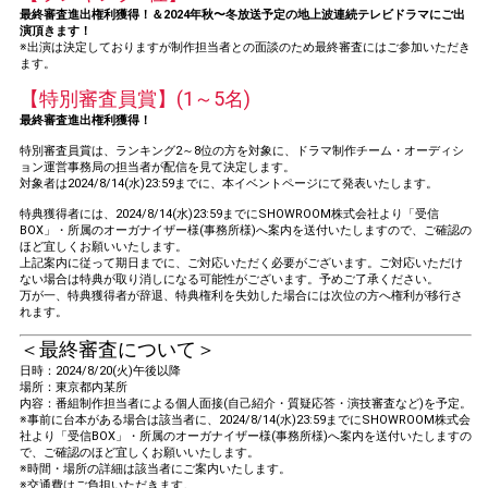
最終審査進出権利獲得！＆2024年秋〜冬放送予定の地上波連続テレビドラマにご出
演頂きます！
※出演は決定しておりますが制作担当者との面談のため最終審査にはご参加いただき
ます。
【特別審査員賞】(1～5名)
最終審査進出権利獲得！
特別審査員賞は、ランキング2～8位の方を対象に、ドラマ制作チーム・オーディシ
ョン運営事務局の担当者が配信を見て決定します。
対象者は2024/8/14(水)23:59までに、本イベントページにて発表いたします。
特典獲得者には、2024/8/14(水)23:59までにSHOWROOM株式会社より「受信
BOX」・所属のオーガナイザー様(事務所様)へ案内を送付いたしますので、ご確認の
ほど宜しくお願いいたします。
上記案内に従って期日までに、ご対応いただく必要がございます。ご対応いただけ
ない場合は特典が取り消しになる可能性がございます。予めご了承ください。
万が一、特典獲得者が辞退、特典権利を失効した場合には次位の方へ権利が移行さ
れます。
＜最終審査について＞
日時：2024/8/20(火)午後以降
場所：東京都内某所
内容：番組制作担当者による個人面接(自己紹介・質疑応答・演技審査など)を予定。
※事前に台本がある場合は該当者に、2024/8/14(水)23:59までにSHOWROOM株式会
社より「受信BOX」・所属のオーガナイザー様(事務所様)へ案内を送付いたしますの
で、ご確認のほど宜しくお願いいたします。
※時間・場所の詳細は該当者にご案内いたします。
※交通費はご負担いただきます。