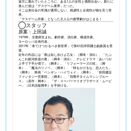
途方に暮れていたところに、ある1人の女性と偶然出会い、新たに
進んだ道は「デスゲーム業界」だった。
そこは表社会の常識が通用しない、残虐性と企画性が物を言う世
界。
「デスゲーム作家」となった主人公の復讐劇がはじまる！
◯スタッフ
原案：上田誠
1979年、京都府生まれ。劇作家、演出家、構成作家。
ヨーロッパ企画代表。
2017年「来てけつかるべき新世界」で第61回岸田國士戯曲賞を受
賞。
近年の作品には「夜は短し歩けよ乙女」（脚本・演出）、「たぶ
んこれ銀河鉄道の夜」（脚本・演出）、テレビドラマ「あいつが
上手で下手が僕で」（脚本）、「リフォーマーズの杖」（脚
本）、「魔法のリノベ」（脚本）、「時をかけるな、恋人たち」
（脚本）、映画「ペンギン・ハイウェイ」（脚本）、「前田建設
ファンタジー営業部」（脚本）、「四畳半タイムマシンブルー
ス」（原作・脚本）、「ザ・スーパーマリオブラザーズ・ムービ
ー」（日本語版脚本）を手掛ける。