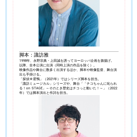
脚本：諏訪雅
1998年、永野宗典・上田誠を誘ってヨーロッパ企画を旗揚げ。
以降、全本公演に出演（同時上演の作品を除く）。
映像作品や舞台に数多く出演するほか、脚本や映像監督、舞台演
出も手掛ける。
「探偵☆星鴨」（2021年）ではシリーズ脚本を担当。
「諏訪ミュージカル」シリーズや、舞台「「チコちゃんに叱られ
る！on STAGE」～そのとき歴史はチコっと動いた！～」（2022
年）では脚本演出と作詞を担当。