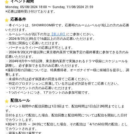
イベント期間
Monday, 05/08/2024 18:00 〜 Sunday, 11/08/2024 21:59
※応募は随時受け付けております。
応募条件
・本イベントは、SHOWROOM枠です。応募時のルームレベルが3以上の方のみ応募
いただけます。
・ルームレベルが2以下の方は
【新人枠】
にご参加ください。
・2024/8/31(土)時点で16歳以上の方のみ応募いただけます。
・性別に関係なく応募いただけます。
・バーチャルライバーの応募は不可とします。
・2024/8/20(火)午後以降に東京都内某所で実施予定の最終審査に参加できる方のみ
応募いただけます。
・2024年8月中〜9月以降、東京都内某所で実施されるドラマ収録にスケジュールを
調整し、必ず参加できる方のみ応募いただけます。
※撮影日程の詳細については、特典獲得者、オーガナイザー様に候補日を提示し、調
整します。
・未成年の方は必ず保護者の同意を得てご応募ください。
・特定のプロダクションに所属している方は必ず許諾を得てご応募ください。
・ソロアカウントの方のみ応募いただけます。
・1つのイベントにつき、1アカウントのみ参加可能です。
配信ルール
・イベント期間中の配信回数は1日3回まで、配信時間は1日合計2時間までとしま
す。
日付をまたいで配信した場合、配信回数と配信時間については配信を開始した日付
でカウントします。
※例)4/1 23:05 ～ 24:05にて配信した場合、その配信は「4/1の60分間の配信」とし
てカウントされます。
・寝落ち配信は厳禁です。