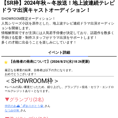
得！
【SR枠】2024年秋～冬放送！地上波連続テレビ
ドラマ出演キャストオーディション！
Gifting
Comments
SHOWROOM限定オーディション！
Throw gifts to the stage and join
You can post comments. Please
人気シリーズ小説を原作とした、地上波テレビ連続ドラマ出演オーディシ
the live performance.
refrain from posting comments
ョンを開催します。
First, try throwing free Stars
that may offend performers or
情報解禁前ですが主演には人気若手俳優が決定しており、話題作を数多く
(once a day)! You can also charge
other users.
手掛ける監督・制作スタッフがドラマ出演をサポートします！
Show Gold to purchase gifts
多くの才能に出会うことを楽しみにしています！
(available from 1 JPY)! When you
continue to send gifts to the
performer(s), the performer's
イベント詳細
popularity ranking and your
ranking go up.
【合格者の発表について】(2024/8/21(水)18:26更新)
To cheer on performers, you can
send them gifts.
厳正なる審査の結果、合格者は以下の方になります。
To send performers paid items,
おめでとうございます！
you must use Show Gold.
＜SHOWROOM枠＞
※レベルの高い審査だったため、繰り上げし、グランプリ＜役名・セリフ・エンドロ
ールクレジットあり＞となります。
Close
▼グランプリ(2名)
仲沢のあ⛴ ﾟ🌈ありがとう😭
さん
なつみ🐶🌺
さん