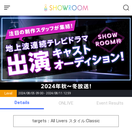
Level
2024/08/05 09:00 - 2024/08/11 12:59
number of
Details
ONLIVE
Event Results
Rema
Level
Points
List of Goal
positions
rks
remaining
1
0
Event Begins!
targets：All Livers
スタイル:Classic
オリジナルアバター制作権獲
2
300000