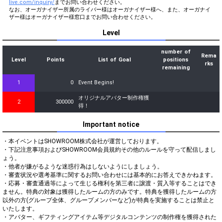
live.com/inquiry/
までお問い合わせください。
なお、オーガナイザー所属のライバー様はオーガナイザー様へ、また、オーガナイ
ザー様はオーガナイザー様窓口までお問い合わせください。
Level
number of
Rema
Level
Points
List of Goal
positions
rks
remaining
1
0
Event Begins!
オリジナルアバター制作権獲
2
300000
得！
Important notice
・本イベントはSHOWROOM株式会社が運営しております。

・下記注意事項およびSHOWROOM会員規約その他のルールを守って配信しまし
ょう。

・他者が嫌がるような迷惑行為はしないようにしましょう。

・審査状況や選考基準に関するお問い合わせには基本的にお答えできかねます。

・応募・審査通過等によって生じる権利を第三者に譲渡・質入等することはでき
ません。特典の対象は獲得したルームの方のみです。特典を獲得したルームの方
以外の方(グループ全体、グループメンバーなど)が特典を実施することは禁止と
いたします。

・アバター、ギフティングアイテム等デジタルコンテンツの制作権を獲得された