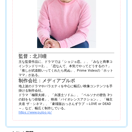
監督：北川瞳
主な監督作品に、ドラマでは「ショジョ恋。」、「みなと商事コ
インランドリー2」、「恋なんて、本気でやってどうするの？」
「推しが武道館いってくれたら死ぬ」、Prime Videoの「ホット
ママ」がある。
制作会社：メディアプルポ
地上波のドラマやバラエティを中心に幅広い映像コンテンツを手
掛ける制作会社。
ドラマ「極限夫婦」、「弁護士ソドム」、「ペルソナの密告 3つ
の顔をもつ容疑者」、映画「バイオレンスアクション」、「極主
夫道 ザ・シネマ」、「劇場版おっさんずラブ ～LOVE or DEAD
～」など、幅広く制作している。
https://www.pulpo.jp/