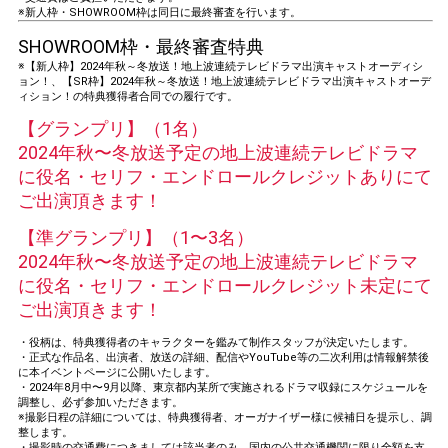
※新人枠・SHOWROOM枠は同日に最終審査を行います。
SHOWROOM枠・最終審査特典
※【新人枠】2024年秋～冬放送！地上波連続テレビドラマ出演キャストオーディシ
ョン！、【SR枠】2024年秋～冬放送！地上波連続テレビドラマ出演キャストオーデ
ィション！の特典獲得者合同での履行です。
【グランプリ】（1名）
2024年秋〜冬放送予定の地上波連続テレビドラマ
に役名・セリフ・エンドロールクレジットありにて
ご出演頂きます！
【準グランプリ】（1〜3名）
2024年秋〜冬放送予定の地上波連続テレビドラマ
に役名・セリフ・エンドロールクレジット未定にて
ご出演頂きます！
・役柄は、特典獲得者のキャラクターを鑑みて制作スタッフが決定いたします。
・正式な作品名、出演者、放送の詳細、配信やYouTube等の二次利用は情報解禁後
に本イベントページに公開いたします。
・2024年8月中〜9月以降、東京都内某所で実施されるドラマ収録にスケジュールを
調整し、必ず参加いただきます。
※撮影日程の詳細については、特典獲得者、オーガナイザー様に候補日を提示し、調
整します。
・撮影時の交通費につきましては該当者のみ、国内の公共交通機関に限り全額を支