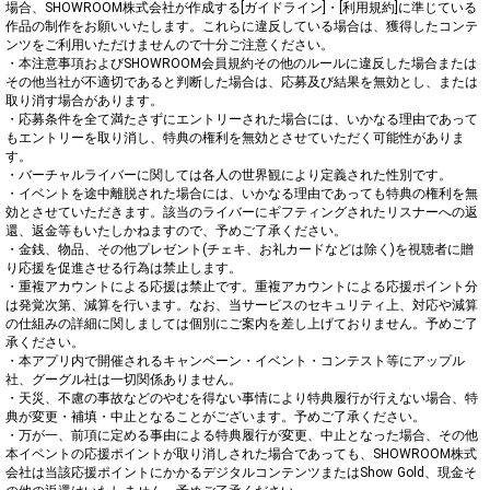
場合、SHOWROOM株式会社が作成する[ガイドライン]・[利用規約]に準じている
作品の制作をお願いいたします。これらに違反している場合は、獲得したコンテ
ンツをご利用いただけませんので十分ご注意ください。

・本注意事項およびSHOWROOM会員規約その他のルールに違反した場合または
その他当社が不適切であると判断した場合は、応募及び結果を無効とし、または
取り消す場合があります。

・応募条件を全て満たさずにエントリーされた場合には、いかなる理由であって
もエントリーを取り消し、特典の権利を無効とさせていただく可能性がありま
す。

・バーチャルライバーに関しては各人の世界観により定義された性別です。

・イベントを途中離脱された場合には、いかなる理由であっても特典の権利を無
効とさせていただきます。該当のライバーにギフティングされたリスナーへの返
還、返金等もいたしかねますので、予めご了承ください。

・金銭、物品、その他プレゼント(チェキ、お礼カードなどは除く)を視聴者に贈
り応援を促進させる行為は禁止します。

・重複アカウントによる応援は禁止です。重複アカウントによる応援ポイント分
は発覚次第、減算を行います。なお、当サービスのセキュリティ上、対応や減算
の仕組みの詳細に関しましては個別にご案内を差し上げておりません。予めご了
承ください。

・本アプリ内で開催されるキャンペーン・イベント・コンテスト等にアップル
社、グーグル社は一切関係ありません。

・天災、不慮の事故などのやむを得ない事情により特典履行が行えない場合、特
典が変更・補填・中止となることがございます。予めご了承ください。

・万が一、前項に定める事由による特典履行が変更、中止となった場合、その他
本イベントの応援ポイントが取り消しされた場合であっても、SHOWROOM株式
会社は当該応援ポイントにかかるデジタルコンテンツまたはShow Gold、現金そ