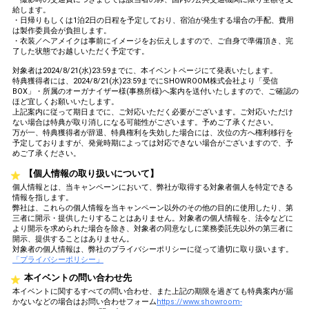
給します。
・日帰りもしくは1泊2日の日程を予定しており、宿泊が発生する場合の手配、費用
は製作委員会が負担します。
・衣装／ヘアメイクは事前にイメージをお伝えしますので、ご自身で準備頂き、完
了した状態でお越しいただく予定です。
対象者は2024/8/21(水)23:59までに、本イベントページにて発表いたします。
特典獲得者には、2024/8/21(水)23:59までにSHOWROOM株式会社より「受信
BOX」・所属のオーガナイザー様(事務所様)へ案内を送付いたしますので、ご確認の
ほど宜しくお願いいたします。
上記案内に従って期日までに、ご対応いただく必要がございます。ご対応いただけ
ない場合は特典が取り消しになる可能性がございます。予めご了承ください。
万が一、特典獲得者が辞退、特典権利を失効した場合には、次位の方へ権利移行を
予定しておりますが、発覚時期によっては対応できない場合がございますので、予
めご了承ください。
【個人情報の取り扱いについて】
個人情報とは、当キャンペーンにおいて、弊社が取得する対象者個人を特定できる
情報を指します。
弊社は、これらの個人情報を当キャンペーン以外のその他の目的に使用したり、第
三者に開示・提供したりすることはありません。対象者の個人情報を、法令などに
より開示を求められた場合を除き、対象者の同意なしに業務委託先以外の第三者に
開示、提供することはありません。
対象者の個人情報は、弊社のプライバシーポリシーに従って適切に取り扱います。
「プライバシーポリシー」
本イベントの問い合わせ先
本イベントに関するすべての問い合わせ、また上記の期限を過ぎても特典案内が届
かないなどの場合はお問い合わせフォーム
https://www.showroom-