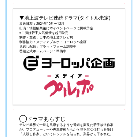
▼地上波テレビ連続ドラマ(タイトル未定)
放送日程：2024年10月〜12月
出演：情報解禁後に本イベントページに掲載予定
※主演は若手人気俳優を起用決定
制作・放送：日本の地上波テレビ局
制作協力：メディアプルポ・ヨーロッパ企画
見逃し配信：プラットフォーム調整中
番組公式ホームページ：準備中
◯ドラマあらすじ
テレビ業界で一世を風靡するような番組を夢見た若手放送作家
が、プロデューサーや先輩作家たちから理不尽な仕打ちを受け
「人殺し作家」というレッテルを貼られ、業界から干された。