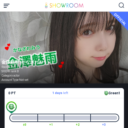
OFFICIAL
金澤魅雨 (かなざわみう)
Room Level 2
SHOW rank B
Category actor
Account Type Not set
0 PT
1 days
left
Green1
±0
+1
+2
+3