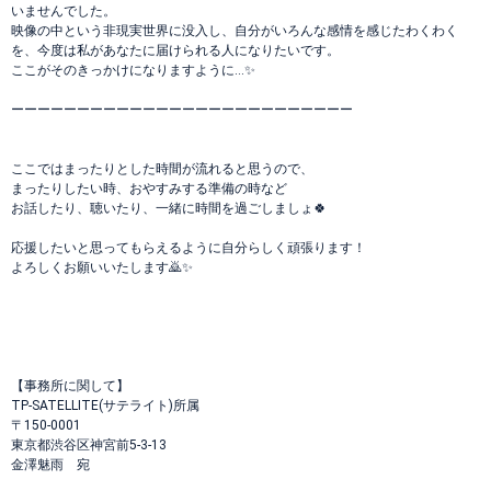
いませんでした。
映像の中という非現実世界に没入し、自分がいろんな感情を感じたわくわく
を、今度は私があなたに届けられる人になりたいです。
ここがそのきっかけになりますように…✨
ーーーーーーーーーーーーーーーーーーーーーーーーーー
ここではまったりとした時間が流れると思うので、
まったりしたい時、おやすみする準備の時など
お話したり、聴いたり、一緒に時間を過ごしましょ🍀
応援したいと思ってもらえるように自分らしく頑張ります！
よろしくお願いいたします🙇✨
【事務所に関して】
TP-SATELLITE(サテライト)所属
〒150-0001
東京都渋谷区神宮前5-3-13
金澤魅雨 宛