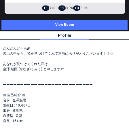
+1
720.0
+2
3.7K
+3
8.8K
View Room
Profile
だんだんどーも🌾
沢山の中から、私を見つけてくれて本当にありがとうございます！！✨
あなたが見つけてくれた私は、
金澤 魅雨 (かなざわ みう) と申します🌱
ーーーーーーーーーーーーーーーーーーーーーーーーーー
🎀 自己紹介 🎀
名前 : 金澤魅雨
誕生日 : 10月07日
出身 : 新潟県
血液型 : O型
身長 : 154cm