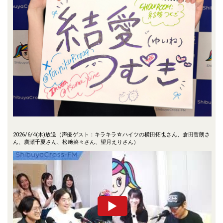
2026/6/4(木)放送（声優ゲスト：キラキラ☆ハイツの横田拓也さん、倉田哲朗さ
ん、廣瀬千夏さん、松﨑菜々さん、望月えりさん）