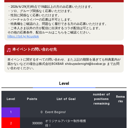
・2026/6/29(月)時点で18歳以上の方のみ応募いただけます。
・ソロ、グループ関係なく応募いただけます。
・性別に関係なく応募いただけます。
・バーチャルライバーの応募は不可とします。
・特典欄をご確認の上、問題なく履行できる方のみ応募いただけます。
・ご本人さま以外の方が配信に出演するコラボ配信は可とします。
その他の応募条件、配信ルールはこちらをご確認ください。
https://bit.ly/4cuotpk
本イベントの問い合わせ先
本イベントに関するすべての問い合わせ、また上記の期限を過ぎても特典案内が
届かないなどの場合は株式会社BOXBAR shibuyadenight@boxbar.jp までお問
い合わせください。
Level
number of
Rema
Level
Points
List of Goal
positions
rks
remaining
1
0
Event Begins!
オリジナルアバター制作権獲
2
300000
得！