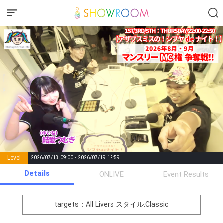
Level
2026/07/13 09:00 - 2026/07/19 12:59
number of
Details
ONLIVE
Event Results
Rema
Level
Points
List of Goal
positions
rks
remaining
1
0
Event Begins!
targets：All Livers
スタイル:Classic
オリジナルアバター制作権獲
2
300000