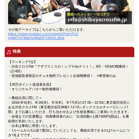
その他アーカイブはこちらからご覧いただけます。
https://www.youtube.com/playlist?list=PL2-
pyMl17gT8aR1w9ItaDF1I3AVA_6hle
特典
【ランキング1位】
・渋谷クロスFM『アザブスミスの！シブヤdeナイト！』8月・9月MC権獲得！
（計4回）
・現地観覧者限定のチェキ無料プレゼント企画権獲得！ ※希望者のみ
【30万ポイント達成者全員】
・オリジナルアバター制作権獲得！
＜番組出演に関して＞
・2026/8/6(木)、8/20(木)、9/3(木)、9/17(木)の21:00～22:50に東京都渋谷区に
ある渋谷クロスFM（東京都渋谷区神南1-12-10シダックスカルチャービレッジ1
階）までお越しいただき、打ち合わせおよび生放送番組にご参加いただきます。
・会場までの交通費は、特典獲得者のみに「出演回数×上限1000円(税込)」を番
組側が支給いたします。
・台本は事前に用意いたします。
・1ルームから5人組で配信していたとしても、番組出演できるのは1ルームにつ
き1名までです。