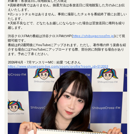
対象者：各放送日に現地観覧した方限定
※貢献者特典ではありません。抽選方法は各放送日に現地観覧した方のみにお伝
えいたします。
※2ショットチェキはありません。事前に撮影したチェキを番組終了後にお渡しい
たします。
※天候不良などで、どなたもお越しにならなかった場合は翌放送回に権利を繰り
越します。
渋谷クロスFMの番組は渋谷クロスFMのHP(
https://shibuyacrossfm.jp
)にて視
聴可能です。
番組は約2週間後にYouTubeにアップされます。ただし、著作権の伴う楽曲を紹
介する場合にはYouTubeにアップロードする際、部分的に削除する場合があり
ます。予めご了承ください。
2026年6月・7月マンスリーMC：結愛 つむぎさん
https://www.showroom-live.com/room/profile?room_id=512053