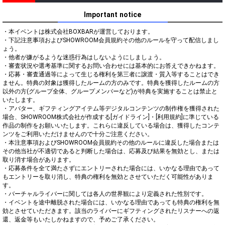
Important notice
・本イベントは株式会社BOXBARが運営しております。

・下記注意事項およびSHOWROOM会員規約その他のルールを守って配信しまし
ょう。

・他者が嫌がるような迷惑行為はしないようにしましょう。

・審査状況や選考基準に関するお問い合わせには基本的にお答えできかねます。

・応募・審査通過等によって生じる権利を第三者に譲渡・質入等することはでき
ません。特典の対象は獲得したルームの方のみです。特典を獲得したルームの方
以外の方(グループ全体、グループメンバーなど)が特典を実施することは禁止と
いたします。

・アバター、ギフティングアイテム等デジタルコンテンツの制作権を獲得された
場合、SHOWROOM株式会社が作成する[ガイドライン]・[利用規約]に準じている
作品の制作をお願いいたします。これらに違反している場合は、獲得したコンテ
ンツをご利用いただけませんので十分ご注意ください。

・本注意事項およびSHOWROOM会員規約その他のルールに違反した場合または
その他当社が不適切であると判断した場合は、応募及び結果を無効とし、または
取り消す場合があります。

・応募条件を全て満たさずにエントリーされた場合には、いかなる理由であって
もエントリーを取り消し、特典の権利を無効とさせていただく可能性がありま
す。

・バーチャルライバーに関しては各人の世界観により定義された性別です。

・イベントを途中離脱された場合には、いかなる理由であっても特典の権利を無
効とさせていただきます。該当のライバーにギフティングされたリスナーへの返
還、返金等もいたしかねますので、予めご了承ください。
