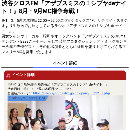
得！
渋谷クロスFM『アザブスミスの！シブヤdeナイ
ト！』8月・9月MC権争奪戦！
Gifting
Comments
第1、3、5週の木曜日22:00〜22:50に渋谷シダックス1F、サテライトスタジ
Throw gifts to the stage and join
You can post comments. Please
オより生放送でお届けしているラジオ『アザブスミスの！シブヤdeナイ
the live performance.
refrain from posting comments
ト！』。
First, try throwing free Stars
that may offend performers or
男女ツインヴォーカル！昭和ネオロックバンド「アザブスミス」のDrums
(once a day)! You can also charge
other users.
デンデン・Bassこーせー、そして芸能プロダクション：アトミックモンキ
Show Gold to purchase gifts
ー所属の声優ゲスト、その他出演者とともに番組を盛り上げてくださるマ
(available from 1 JPY)! When you
ンスリーMCを募集いたします！
continue to send gifts to the
performer(s), the performer's
popularity ranking and your
イベント詳細
ranking go up.
To cheer on performers, you can
イベント詳細
send them gifts.
To send performers paid items,
渋谷クロスFM公開生放送番組『アザブスミスの！シブヤdeナイト！』
you must use Show Gold.
放送日時：第1、3、5週の木曜日22:00～22:50
番組紹介ページ：
https://shibuyacrossfm.jp/program/tur/22-01.php
Close