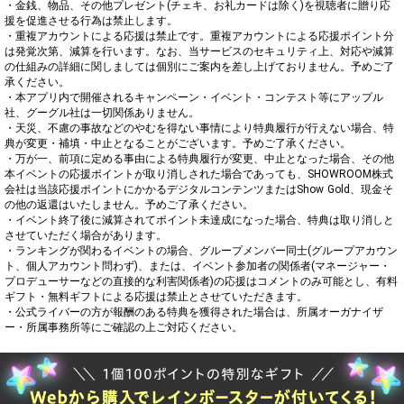
・金銭、物品、その他プレゼント(チェキ、お礼カードは除く)を視聴者に贈り応
援を促進させる行為は禁止します。

・重複アカウントによる応援は禁止です。重複アカウントによる応援ポイント分
は発覚次第、減算を行います。なお、当サービスのセキュリティ上、対応や減算
の仕組みの詳細に関しましては個別にご案内を差し上げておりません。予めご了
承ください。

・本アプリ内で開催されるキャンペーン・イベント・コンテスト等にアップル
社、グーグル社は一切関係ありません。

・天災、不慮の事故などのやむを得ない事情により特典履行が行えない場合、特
典が変更・補填・中止となることがございます。予めご了承ください。

・万が一、前項に定める事由による特典履行が変更、中止となった場合、その他
本イベントの応援ポイントが取り消しされた場合であっても、SHOWROOM株式
会社は当該応援ポイントにかかるデジタルコンテンツまたはShow Gold、現金そ
の他の返還はいたしません。予めご了承ください。

・イベント終了後に減算されてポイント未達成になった場合、特典は取り消しと
させていただく場合があります。

・ランキングが関わるイベントの場合、グループメンバー同士(グループアカウン
ト、個人アカウント問わず)、または、イベント参加者の関係者(マネージャー・
プロデューサーなどの直接的な利害関係者)の応援はコメントのみ可能とし、有料
ギフト・無料ギフトによる応援は禁止とさせていただきます。

・公式ライバーの方が報酬のある特典を獲得された場合は、所属オーガナイザ