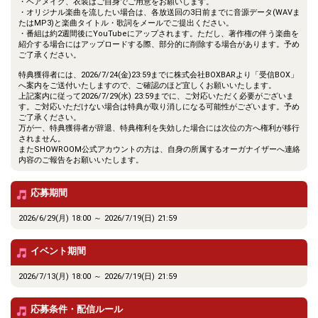
・ヘアメイク、衣装はご自身でご用意をお願いします。
・オリジナル楽曲を流したい場合は、各放送回の3日前までに音源データ(WAVま
たはMP3)と楽曲タイトル・歌詞をメールでご提出ください。
・番組は約2週間後にYouTubeにアップされます。ただし、著作権の伴う楽曲を
紹介する場合にはアップロードする際、部分的に削除する場合があります。予め
ご了承ください。
特典獲得者には、2026/7/24(金)23:59までに株式会社BOXBARより「受信BOX」
へ案内をご送付いたしますので、ご確認のほど宜しくお願いいたします。
上記案内に従って2026/7/29(水) 23:59までに、ご対応いただく必要がございま
す。ご対応いただけない場合は特典が取り消しになる可能性がございます。予め
ご了承ください。
万が一、特典獲得者が辞退、特典権利を失効した場合には次位の方へ権利が移行
されません。
またSHOWROOM公式アカウントの方は、自身の所属するオーガナイザーへ連絡
内容のご報告をお願いいたします。
応募期間
2026/6/29(月) 18:00 ～ 2026/7/19(日) 21:59
イベント期間
2026/7/13(月) 18:00 ～ 2026/7/19(日) 21:59
応募条件・配信ルール