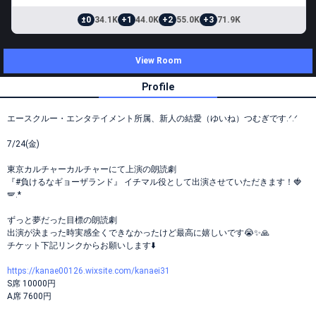
±0
34.1K
+1
44.0K
+2
55.0K
+3
71.9K
View Room
Profile
エースクルー・エンタテイメント所属、新人の結愛（ゆいね）つむぎです.ᐟ.ᐟ
7/24(金)
東京カルチャーカルチャーにて上演の朗読劇
『#負けるなギョーザランド』 イチマル役として出演させていただきます！🍓
🪽.*
ずっと夢だった目標の朗読劇
出演が決まった時実感全くできなかったけど最高に嬉しいです😭✨🙏
チケット下記リンクからお願いします⬇️
https://kanae00126.wixsite.com/kanaei31
S席 10000円
A席 7600円