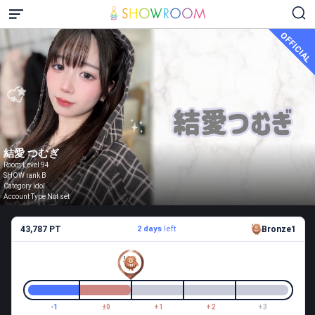
OFFICIAL
結愛 つむぎ
Room Level 94
SHOW rank B
Category idol
Account Type Not set
43,787 PT
2 days
left
Bronze1
-1
±0
+1
+2
+3