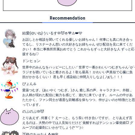
Recommendation
結愛(ゆいね)ういるす🦠😈🍚💙⚠️👑🩵
お話しとか相談を聞いてくれる優しいお姉ちゃん！ 何事にも真に向き合っ
てるし、リスナーさん想いの大好きなお姉ちゃん ぜひ配信を見に来てくだ
さい！ 本当に事務所所属おめでとう これからもずっと大好きな人 ずっと応
援するね♡
ドンヒョン
世界中のみんなをハッピーにしたい.ᐟ 世界で一番かわいいつむぎちゃん-`ღ´-
ラジオを聴いていると癒されるよ！歌も最高！ かわいい声真似で心臓に負
担がかかるくらい！ 君も早く感染組に仲間入りしなよ( ◞•̀д•́)◞！！！
ぴょん♨️
愛薬つむぎ。(あいやく つむぎ。)さん 癒し系の声、キャラクター、外観 。
お人柄が現れた配信に魅力を感じて、遊びに来ています。 ルームの中があ
たたかく、ファン同士が適度な距離感を保ちつつ、仲がよいのが特徴だと思
っています。
のぷのぷ🦠😈
とりあえず…何書く？ えーっと、もう長い付き合いですが、 とりあえず言
えるのは… 大勢の中では人見知りだけど 覚醒すればテンション爆発娘💥 グ
ループの起爆剤にいかがでしょう(* 'ᵕ' )☆
🈂️終のちーたん🐧🪼🌸