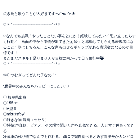
______________________________
焼き鳥と歌うことが大好きです~ฅ^•ω•^ฅ🌟
♡.*･ﾟ┈┈┈┈┈┈┈┈┈┈┈┈┈┈┈┈┈┈ﾟ･*.♡
✅なんでも挑戦.ᐟ やったことない事をとにかく経験してみたい.ᐟ 思い立ったらす
ぐ行動.ᐟ 「画面の中から本物が出てきたぁ😭」と感動してもらえる表現者にな
ること.ᐟ 歌はもちろん、こんな声も出せるギャップがある表現者になるのが目
標です！
まだまだスキルも足りませんが目標に向かって日々修行中🥷
♡.*･ﾟ┈┈┈┈┈┈┈┈┈┈┈┈┈┈┈┈┈┈ﾟ･*.♡
🦠Q つむぎってどんな子なの.ᐟ‪.ᐣ
\世界中のみんなをハッピーにしたい.ᐟ /
〇 岐阜県出身
〇155cm
〇A型🩸
〇mbti:isfp🖌
〇好きな物:鶏肉（セセリ）
〇特技:声真似、ピアノ、その場で聞いた声を真似できる、人とすぐ仲良くでき
る
冷蔵庫の残り物でなんでも作れる、BBQで鶏肉食べると必ず胃腸炎かカンピロ