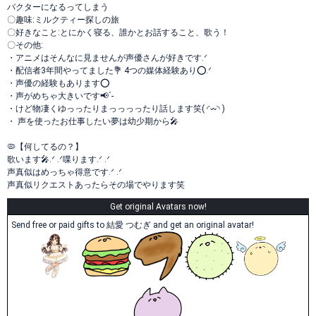
バクターになるってしまう
〇趣味:ミルクティー探しの旅
〇好きなこと:とにかく寝る、誰かとお話すること、歌う！
〇その他:
・アニメはそんなに見ませんが声優さんが好きです.ᐟ
・配信者3年間やってました💐 4つの媒体経験あり⭕️.ᐟ
・声優の経験もあります⭕️
・声がめちゃ大きいです📢´-
・けど物凄くゆっったりまっっっったり話します笑( ◜𖥦◝ )
・ 声を使ったお仕事したい夢は幼少期から🎤
🦠【何してるの？】
歌います🎤.ᐟ .ᐟ喋ります.ᐟ .ᐟ
声真似はめっちゃ得意です.ᐟ .ᐟ
声真似リクエストあったらその場でやります笑
Get original Avatars now!
Send free or paid gifts to 結愛 つむぎ and get an original avatar!