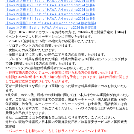
【aws 本選権＃1】Best of HAWAIIAN wedding2024 決勝B
【aws 本選権＃2】Best of HAWAIIAN wedding2024 決勝A
【aws 本選権＃2】Best of HAWAIIAN wedding2024 決勝B
【aws 本選権＃3】Best of HAWAIIAN wedding2024 決勝A
【aws 本選権＃3】Best of HAWAIIAN wedding2024 決勝B
【aws 本選権】Best of HAWAIIAN wedding2024 敗者復活A
【aws 本選権】Best of HAWAIIAN wedding2024 敗者復活B
・既にSHOWROOMアカウントをお持ちの方は、2024年7月に開催予定の【SR枠】
イベントページより同オーディションに応募いただけます。
・2024/3/1(金)時点で16歳〜35歳の方のみ応募いただけます。
・ソロアカウントの方のみ応募いただけます。
・女性の方のみ応募いただけます。
・撮影当日までに落ち着いた髪色にできる方のみ応募いただけます。
・プレゼント特典を獲得された場合、特典の到着から30日以内にハッシュタグ付き
でSNS投稿いただける方のみ応募いただけます。
※ハッシュタグの詳細は特典獲得者にのみお伝えいたします。
・特典実施の際のスケジュールを確実に空けられる方のみ応募いただけます。
※撮影は2024年9月末〜10月上旬に3泊5日を予定しております。詳細の日程に関しま
しては確定次第ご案内させていただきます。
万が一撮影が様々な理由により延期になった場合は特典獲得者にのみお伝えいたし
ます。
※航空券、ホテル代、現地での移動費に関してはご本人様分のみ運営側が負担いたし
ます。ご自宅から発着空港までの交通費、燃油サーチャージ、個人的諸費用（海外
傷害保険、飲食代、ルームサービス、クリーニング代、お土産代、電話代等）は自
己負担となりますので、予めご了承ください。（ハワイの場合はESTAの申し込みと
費用も自己負担となります。）
また、上記に加え以下の費用も自己負担となりますので、ご了承ください。
海外での現地空港諸税／日本国内空港施設使用料／旅客保安サービス料／国際観光
旅客税
・パスポートをお持ちの方、もしくはラストチャンスイベント終了の