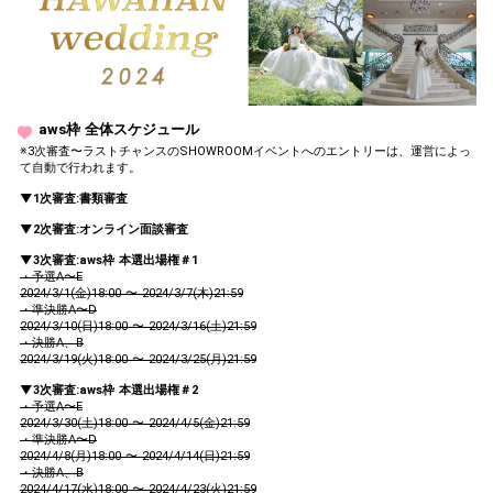
aws枠 全体スケジュール
※3次審査〜ラストチャンスのSHOWROOMイベントへのエントリーは、運営によっ
て自動で行われます。
▼1次審査:書類審査
▼2次審査:オンライン面談審査
▼3次審査:aws枠 本選出場権＃1
・予選A〜E
2024/3/1(金)18:00 〜 2024/3/7(木)21:59
・準決勝A〜D
2024/3/10(日)18:00 〜 2024/3/16(土)21:59
・決勝A、B
2024/3/19(火)18:00 〜 2024/3/25(月)21:59
▼3次審査:aws枠 本選出場権＃2
・予選A〜E
2024/3/30(土)18:00 〜 2024/4/5(金)21:59
・準決勝A〜D
2024/4/8(月)18:00 〜 2024/4/14(日)21:59
・決勝A、B
2024/4/17(水)18:00 〜 2024/4/23(火)21:59