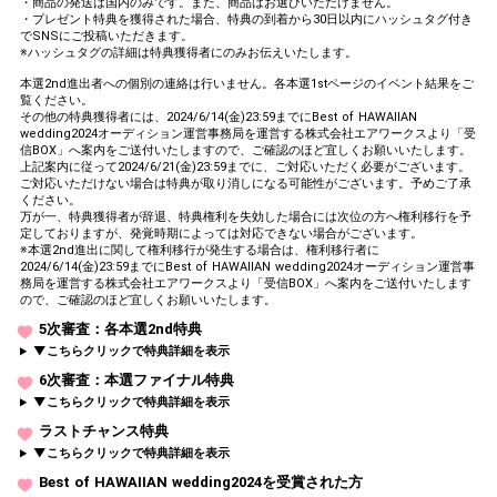
・商品の発送は国内のみです。また、商品はお選びいただけません。
・プレゼント特典を獲得された場合、特典の到着から30日以内にハッシュタグ付き
でSNSにご投稿いただきます。
※ハッシュタグの詳細は特典獲得者にのみお伝えいたします。
本選2nd進出者への個別の連絡は行いません。各本選1stページのイベント結果をご
覧ください。
その他の特典獲得者には、2024/6/14(金)23:59までにBest of HAWAIIAN
wedding2024オーディション運営事務局を運営する株式会社エアワークスより「受
信BOX」へ案内をご送付いたしますので、ご確認のほど宜しくお願いいたします。
上記案内に従って2024/6/21(金)23:59までに、ご対応いただく必要がございます。
ご対応いただけない場合は特典が取り消しになる可能性がございます。予めご了承
ください。
万が一、特典獲得者が辞退、特典権利を失効した場合には次位の方へ権利移行を予
定しておりますが、発覚時期によっては対応できない場合がございます。
※本選2nd進出に関して権利移行が発生する場合は、権利移行者に
2024/6/14(金)23:59までにBest of HAWAIIAN wedding2024オーディション運営事
務局を運営する株式会社エアワークスより「受信BOX」へ案内をご送付いたします
ので、ご確認のほど宜しくお願いいたします。
5次審査：各本選2nd特典
▼こちらクリックで特典詳細を表示
6次審査：本選ファイナル特典
▼こちらクリックで特典詳細を表示
ラストチャンス特典
▼こちらクリックで特典詳細を表示
Best of HAWAIIAN wedding2024を受賞された方