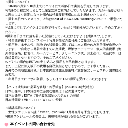
＜撮影について＞
・2024年9月末〜10月上旬にハワイにて3泊5日で実施を予定しております。
※詳細の日程に関しましては確定次第ご案内させていただきます。万が一撮影が様々
な理由により延期になった場合は特典獲得者様にのみお伝えいたします。
・撮影当日のヘアメイク、衣装はBest of HAWAIIAN wedding2024にてご用意いた
します。
※状況に応じてメイクはご自身で行っていただく可能性がございます。予めご了承く
ださい。
※撮影当日までに落ち着いた髪色にしていただけますようお願いいたします。
・特典獲得後すぐにパスポート写真を指定の送付先にご提出いただきます。
・航空券、ホテル代、現地での移動費に関してはご本人様分のみ運営側が負担いた
します。ご自宅から発着空港までの交通費、燃油サーチャージ、個人的諸費用（海
外傷害保険、飲食代、ルームサービス、クリーニング代、お土産代、電話代等）は
自己負担となりますので、予めご了承ください。
※ハワイの場合はESTAの申し込みと費用も自己負担となります。
また、上記に加え以下の費用も自己負担となりますので、ご了承ください。
海外での現地空港諸税／日本国内空港施設使用料／旅客保安サービス料／国際観光
旅客税
・出発日までにビザの取得、もしくはESTAの認証を受けていただきます。
【ハワイ渡航時に必要な書類・お手続き】(2024/2/20(火)時点)
日本出発時、日本帰国時に必要な書類は下記の通りです。
日本出発時：ESTA（電子渡航認証システム）の登録
日本帰国時：Visit Japan Webのご登録
＜雑誌掲載について＞
・女性ファッション誌「sweet」の2024年11月発売号を予定しております。
※撮影スケジュールの都合上、掲載時期が遅れる場合がございます。
本イベントの問い合わせ先