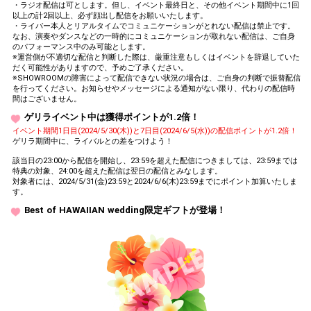
・ラジオ配信は可とします。但し、イベント最終日と、その他イベント期間中に1回
以上の計2回以上、必ず顔出し配信をお願いいたします。
・ライバー本人とリアルタイムでコミュニケーションがとれない配信は禁止です。
なお、演奏やダンスなどの一時的にコミュニケーションが取れない配信は、ご自身
のパフォーマンス中のみ可能とします。
※運営側が不適切な配信と判断した際は、厳重注意もしくはイベントを辞退していた
だく可能性がありますので、予めご了承ください。
※SHOWROOMの障害によって配信できない状況の場合は、ご自身の判断で振替配信
を行ってください。お知らせやメッセージによる通知がない限り、代わりの配信時
間はございません。
ゲリライベント中は獲得ポイントが1.2倍！
イベント期間1日目(2024/5/30(木))と7日目(2024/6/5(水))の配信ポイントが1.2倍！
ゲリラ期間中に、ライバルとの差をつけよう！
該当日の23:00から配信を開始し、23:59を超えた配信につきましては、23:59までは
特典の対象、24:00を超えた配信は翌日の配信とみなします。
対象者には、2024/5/31(金)23:59と2024/6/6(木)23:59までにポイント加算いたしま
す。
Best of HAWAIIAN wedding限定ギフトが登場！