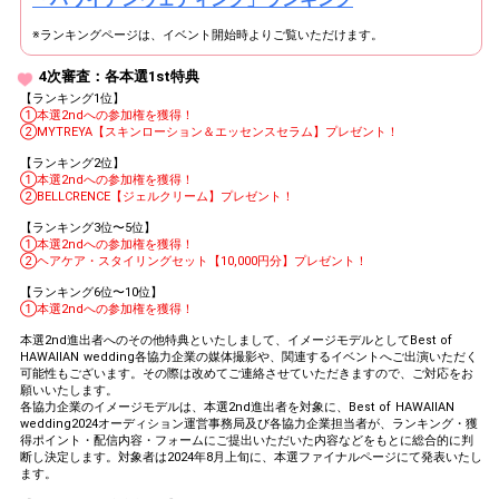
※ランキングページは、イベント開始時よりご覧いただけます。
4次審査：各本選1st特典
【ランキング1位】
①本選2ndへの参加権を獲得！
②MYTREYA【スキンローション＆エッセンスセラム】プレゼント！
【ランキング2位】
①本選2ndへの参加権を獲得！
②BELLCRENCE【ジェルクリーム】プレゼント！
【ランキング3位〜5位】
①本選2ndへの参加権を獲得！
②ヘアケア・スタイリングセット【10,000円分】プレゼント！
【ランキング6位〜10位】
①本選2ndへの参加権を獲得！
本選2nd進出者へのその他特典といたしまして、イメージモデルとしてBest of
HAWAIIAN wedding各協力企業の媒体撮影や、関連するイベントへご出演いただく
可能性もございます。その際は改めてご連絡させていただきますので、ご対応をお
願いいたします。
各協力企業のイメージモデルは、本選2nd進出者を対象に、Best of HAWAIIAN
wedding2024オーディション運営事務局及び各協力企業担当者が、ランキング・獲
得ポイント・配信内容・フォームにご提出いただいた内容などをもとに総合的に判
断し決定します。対象者は2024年8月上旬に、本選ファイナルページにて発表いたし
ます。