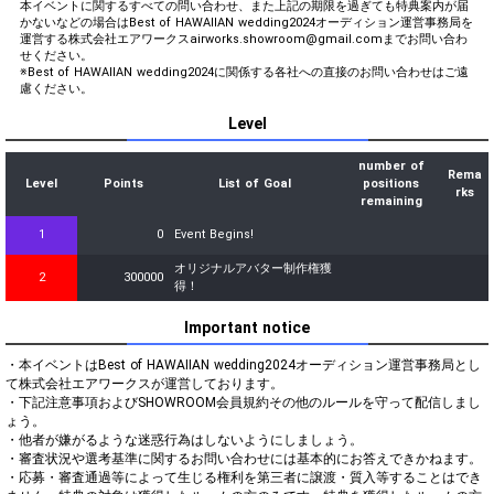
本イベントに関するすべての問い合わせ、また上記の期限を過ぎても特典案内が届
かないなどの場合はBest of HAWAIIAN wedding2024オーディション運営事務局を
運営する株式会社エアワークスairworks.showroom@gmail.comまでお問い合わ
せください。
※Best of HAWAIIAN wedding2024に関係する各社への直接のお問い合わせはご遠
慮ください。
Level
number of
Rema
Level
Points
List of Goal
positions
rks
remaining
1
0
Event Begins!
オリジナルアバター制作権獲
2
300000
得！
Important notice
・本イベントはBest of HAWAIIAN wedding2024オーディション運営事務局とし
て株式会社エアワークスが運営しております。

・下記注意事項およびSHOWROOM会員規約その他のルールを守って配信しまし
ょう。

・他者が嫌がるような迷惑行為はしないようにしましょう。

・審査状況や選考基準に関するお問い合わせには基本的にお答えできかねます。

・応募・審査通過等によって生じる権利を第三者に譲渡・質入等することはでき