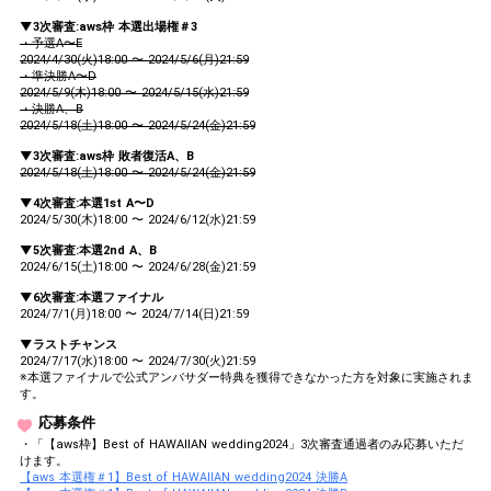
▼3次審査:aws枠 本選出場権＃3
・予選A〜E
2024/4/30(火)18:00 〜 2024/5/6(月)21:59
・準決勝A〜D
2024/5/9(木)18:00 〜 2024/5/15(水)21:59
・決勝A、B
2024/5/18(土)18:00 〜 2024/5/24(金)21:59
▼3次審査:aws枠 敗者復活A、B
2024/5/18(土)18:00 〜 2024/5/24(金)21:59
▼4次審査:本選1st A〜D
2024/5/30(木)18:00 〜 2024/6/12(水)21:59
▼5次審査:本選2nd A、B
2024/6/15(土)18:00 〜 2024/6/28(金)21:59
▼6次審査:本選ファイナル
2024/7/1(月)18:00 〜 2024/7/14(日)21:59
▼ラストチャンス
2024/7/17(水)18:00 〜 2024/7/30(火)21:59
※本選ファイナルで公式アンバサダー特典を獲得できなかった方を対象に実施されま
す。
応募条件
・「【aws枠】Best of HAWAIIAN wedding2024」3次審査通過者のみ応募いただ
けます。
【aws 本選権＃1】Best of HAWAIIAN wedding2024 決勝A