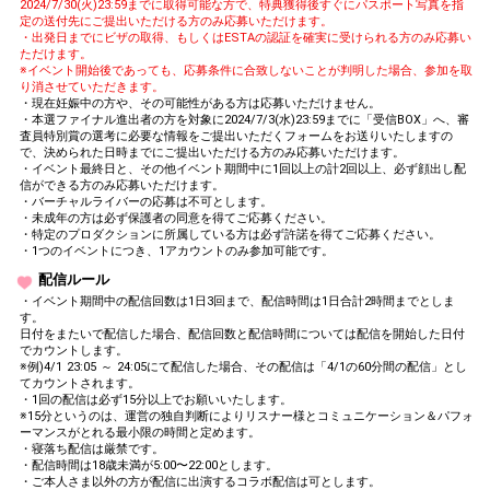
2024/7/30(火)23:59までに取得可能な方で、特典獲得後すぐにパスポート写真を指
定の送付先にご提出いただける方のみ応募いただけます。
・出発日までにビザの取得、もしくはESTAの認証を確実に受けられる方のみ応募い
ただけます。
※イベント開始後であっても、応募条件に合致しないことが判明した場合、参加を取
り消させていただきます。
・現在妊娠中の方や、その可能性がある方は応募いただけません。
・本選ファイナル進出者の方を対象に2024/7/3(水)23:59までに「受信BOX」へ、審
査員特別賞の選考に必要な情報をご提出いただくフォームをお送りいたしますの
で、決められた日時までにご提出いただける方のみ応募いただけます。
・イベント最終日と、その他イベント期間中に1回以上の計2回以上、必ず顔出し配
信ができる方のみ応募いただけます。
・バーチャルライバーの応募は不可とします。
・未成年の方は必ず保護者の同意を得てご応募ください。
・特定のプロダクションに所属している方は必ず許諾を得てご応募ください。
・1つのイベントにつき、1アカウントのみ参加可能です。
配信ルール
・イベント期間中の配信回数は1日3回まで、配信時間は1日合計2時間までとしま
す。
日付をまたいで配信した場合、配信回数と配信時間については配信を開始した日付
でカウントします。
※例)4/1 23:05 ～ 24:05にて配信した場合、その配信は「4/1の60分間の配信」とし
てカウントされます。
・1回の配信は必ず15分以上でお願いいたします。
※15分というのは、運営の独自判断によりリスナー様とコミュニケーション＆パフォ
ーマンスがとれる最小限の時間と定めます。
・寝落ち配信は厳禁です。
・配信時間は18歳未満が5:00〜22:00とします。
・ご本人さま以外の方が配信に出演するコラボ配信は可とします。