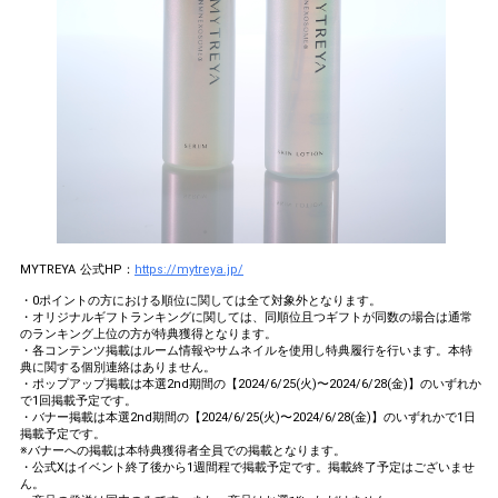
MYTREYA 公式HP：
https://mytreya.jp/
・0ポイントの方における順位に関しては全て対象外となります。
・オリジナルギフトランキングに関しては、同順位且つギフトが同数の場合は通常
のランキング上位の方が特典獲得となります。
・各コンテンツ掲載はルーム情報やサムネイルを使用し特典履行を行います。本特
典に関する個別連絡はありません。
・ポップアップ掲載は本選2nd期間の【2024/6/25(火)〜2024/6/28(金)】のいずれか
で1回掲載予定です。
・バナー掲載は本選2nd期間の【2024/6/25(火)〜2024/6/28(金)】のいずれかで1日
掲載予定です。
※バナーへの掲載は本特典獲得者全員での掲載となります。
・公式Xはイベント終了後から1週間程で掲載予定です。掲載終了予定はございませ
ん。