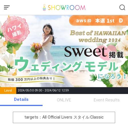
Level
2024/05/30 09:00 - 2024/06/12 12:59
number of
Details
ONLIVE
Event Results
Rema
Level
Points
List of Goal
positions
rks
remaining
1
0
Event Begins!
targets：All Official Livers
スタイル:Classic
オリジナルアバター制作権獲
2
300000