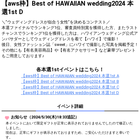
得！
【aws枠】Best of HAWAIIAN wedding2024 本
選1st D
Gifting
Comments
＼”ウェディングドレスが似合う女性”を決めるコンテスト／
Throw gifts to the stage and join
You can post comments. Please
本選ファイナルでランキング1位、審査員特別賞を獲得した方、またラスト
the live performance.
refrain from posting comments
チャンスでランキング1位を獲得した方は、ハワイアンウェディング公式ア
First, try throwing free Stars
that may offend performers or
ンバサダーとしてウェディングドレスを着て【ハワイ】で撮影！
(once a day)! You can also charge
other users.
後日、女性ファッション誌「sweet」にハワイで撮影した写真を掲載予定！
Show Gold to purchase gifts
その他にも【有名美容商品】や【有名アクセサリー】など豪華プレゼント
(available from 1 JPY)! When you
もご用意しております♪
continue to send gifts to the
performer(s), the performer's
popularity ranking and your
各本選1stイベントはこちら！
ranking go up.
【aws枠】Best of HAWAIIAN wedding2024 本選1st A
To cheer on performers, you can
【aws枠】Best of HAWAIIAN wedding2024 本選1st B
send them gifts.
To send performers paid items,
【aws枠】Best of HAWAIIAN wedding2024 本選1st C
you must use Show Gold.
【aws枠】Best of HAWAIIAN wedding2024 本選1st D
イベント詳細
Close
お知らせ（2024/5/30(木)18:33追記）
本イベントにおいて限定ギフトが正常に表示されておりませんでしたので修正いた
しました。
現在は、正常にギフトが表示されておりますため、ご安心いただけますと幸いで
す。