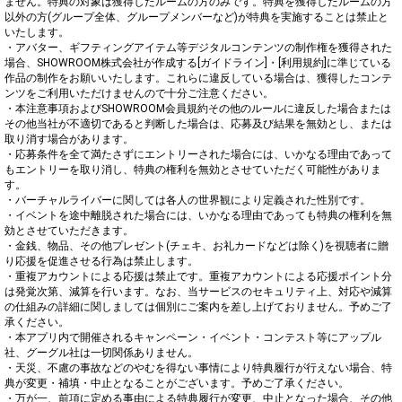
ません。特典の対象は獲得したルームの方のみです。特典を獲得したルームの方
以外の方(グループ全体、グループメンバーなど)が特典を実施することは禁止と
いたします。

・アバター、ギフティングアイテム等デジタルコンテンツの制作権を獲得された
場合、SHOWROOM株式会社が作成する[ガイドライン]・[利用規約]に準じている
作品の制作をお願いいたします。これらに違反している場合は、獲得したコンテ
ンツをご利用いただけませんので十分ご注意ください。

・本注意事項およびSHOWROOM会員規約その他のルールに違反した場合または
その他当社が不適切であると判断した場合は、応募及び結果を無効とし、または
取り消す場合があります。

・応募条件を全て満たさずにエントリーされた場合には、いかなる理由であって
もエントリーを取り消し、特典の権利を無効とさせていただく可能性がありま
す。

・バーチャルライバーに関しては各人の世界観により定義された性別です。

・イベントを途中離脱された場合には、いかなる理由であっても特典の権利を無
効とさせていただきます。

・金銭、物品、その他プレゼント(チェキ、お礼カードなどは除く)を視聴者に贈
り応援を促進させる行為は禁止します。

・重複アカウントによる応援は禁止です。重複アカウントによる応援ポイント分
は発覚次第、減算を行います。なお、当サービスのセキュリティ上、対応や減算
の仕組みの詳細に関しましては個別にご案内を差し上げておりません。予めご了
承ください。

・本アプリ内で開催されるキャンペーン・イベント・コンテスト等にアップル
社、グーグル社は一切関係ありません。

・天災、不慮の事故などのやむを得ない事情により特典履行が行えない場合、特
典が変更・補填・中止となることがございます。予めご了承ください。

・万が一、前項に定める事由による特典履行が変更、中止となった場合、その他