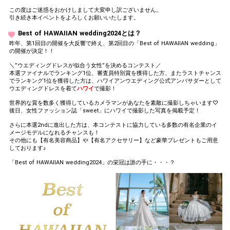
この度はご迷惑をおかけしまして大変申し訳ございません。
引き続き本イベントをよろしくお願いいたします。
Best of HAWAIIAN wedding2024とは？
昨年、第1回目の開催を大反響で終え、第2回目の「Best of HAWAIIAN wedding」
の開催が決定！！
＼”ウエディングドレスが似合う女性”を決めるコンテスト／
本選ファイナルでランキング1位、審査員特別賞を獲得した方、またラストチャンス
でランキング1位を獲得した方は、ハワイアンウエディング公式アンバサダーとして
ウエディングドレスを着て
ハワイ
で撮影！
世界的な賞を数多く獲得しているカメラマンがあなたを素敵に撮影しちゃいます♡
後日、女性ファッション誌「sweet」にハワイで撮影した写真を掲載予定！
さらに本選2ndに進出した方は、本コンテストに協力している多数の有名企業のイ
メージモデルになれるチャンスも！
その他にも【有名美容商品】や【有名アクセサリー】など豪華プレゼントもご用意
しております♪
「Best of HAWAIIAN wedding2024」の栄冠は誰の手に・・・？