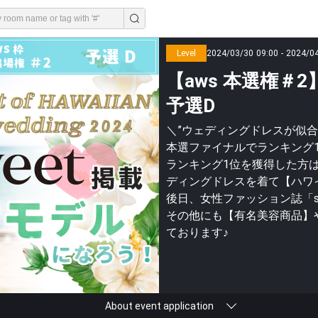
Level
2024/03/30 09:00 - 2024/0
【aws 本選権＃2】Be
予選D
＼”ウェディングドレスが似合
本選ファイナルでランキング
ランキング1位を獲得した方
ディングドレスを着て【ハワ
後日、女性ファッション誌「s
その他にも【有名美容商品】
ております♪
About event application