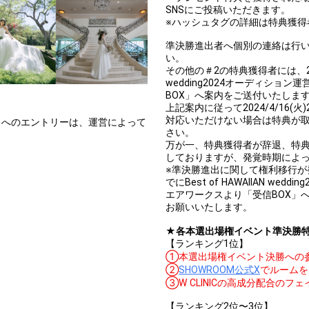
SNSにご投稿いただきます。
※ハッシュタグの詳細は特典獲得
準決勝進出者へ個別の連絡は行
い。
その他の＃2の特典獲得者には、2024/4
wedding2024オーディシ
BOX」へ案内をご送付いたしま
上記案内に従って2024/4/16
対応いただけない場合は特典が
ントへのエントリーは、運営によって
さい。
万が一、特典獲得者が辞退、特
しておりますが、発覚時期によ
※準決勝進出に関して権利移行が発生
でにBest of HAWAIIAN w
エアワークスより「受信BOX」
お願いいたします。
★各本選出場権イベント準決勝
【ランキング1位】
①本選出場権イベント決勝への
②
SHOWROOM公式X
でルームを
③W CLINICの高成分配合の
【ランキング2位〜3位】