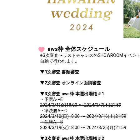
aws枠 全体スケジュール
※3次審査〜ラストチャンスのSHOWROOMイベ
自動で行われます。
▼1次審査:書類審査
▼2次審査:オンライン面談審査
▼3次審査:aws枠 本選出場権＃1
・予選A〜E
2024/3/1(金)18:00 〜 2024/3/7(木)21:59
・準決勝A〜D
2024/3/10(日)18:00 〜 2024/3/16(土)21:59
・決勝A、B
2024/3/19(火)18:00 〜 2024/3/25(月)21:59
▼3次審査:aws枠 本選出場権＃2