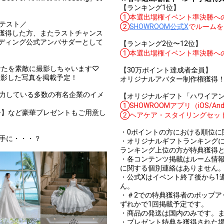
【ランキング1位】
①本選出場権イベント準決勝へ
ンテスト／
②
SHOWROOM公式X
でルームを
獲得した方、またラストチャンス
ディング公式アンバサダーとして
【ランキング2位〜12位】
①本選出場権イベント準決勝へ
なたを素敵に撮影しちゃいます♡
【30万ポイント達成者全員】
撮影した写真を掲載予定！
オリジナルアバター制作権獲得
協力している多数の有名企業のイメ
【オリジナルギフト「ハワイアン
①SHOWROOMアプリ（iOS/A
ー】など豪華プレゼントもご用意し
②ヘアケア・スタイリングセット【
・0ポイントの方における順位に
は誰の手に・・・？
・オリジナルギフトランキング
ランキング上位の方が特典獲得
・各コンテンツ掲載はルーム情
に関する個別連絡はありません
・公式Xはイベント終了後から1
ん。
・＃2での特典獲得者のポップアップ掲載
ずれかで1回掲載予定です。
・商品の発送は国内のみです。
・プレゼント特典を獲得された場