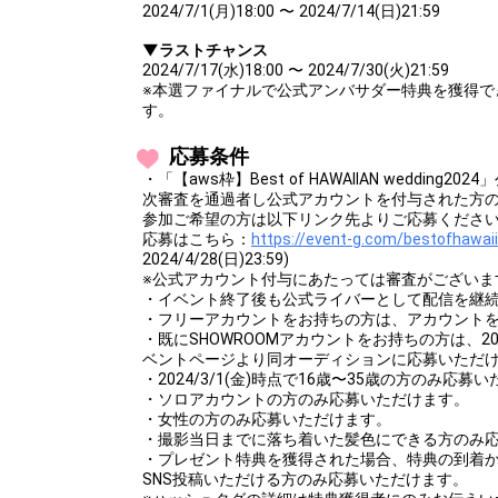
2024/7/1(月)18:00 〜 2024/7/14(日)21:59
▼ラストチャンス
2024/7/17(水)18:00 〜 2024/7/30(火)21:59
※本選ファイナルで公式アンバサダー特典を獲得で
す。
応募条件
・「【aws枠】Best of HAWAIIAN weddin
次審査を通過者し公式アカウントを付与された方
参加ご希望の方は以下リンク先よりご応募くださ
応募はこちら：
https://event-g.com/bestofhawa
2024/4/28(日)23:59)
※公式アカウント付与にあたっては審査がございま
・イベント終了後も公式ライバーとして配信を継
・フリーアカウントをお持ちの方は、アカウント
・既にSHOWROOMアカウントをお持ちの方は、2
ベントページより同オーディションに応募いただ
・2024/3/1(金)時点で16歳〜35歳の方のみ応募
・ソロアカウントの方のみ応募いただけます。
・女性の方のみ応募いただけます。
・撮影当日までに落ち着いた髪色にできる方のみ
・プレゼント特典を獲得された場合、特典の到着か
SNS投稿いただける方のみ応募いただけます。