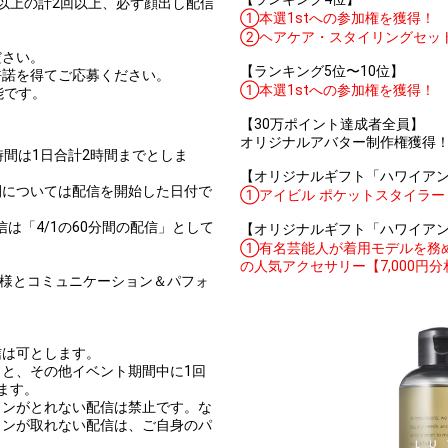
以上の計2回以上、必ず顔出し配信
①本選1stへの参加権を獲得！
②ヘアケア・スタイリングセット【
ださい。
【ランキング5位〜10位】
許諾を得てご応募ください。
①本選1stへの参加権を獲得！
能です。
【30万ポイント達成者全員】
オリジナルアバター制作権獲得
時間は1日合計2時間までとしま
【オリジナルギフト「ハワイアンブ
間については配信を開始した日付で
①アイビル ポケットスタイラー
その配信は「4/1の60分間の配信」として
【オリジナルギフト「ハワイアンウェ
①有名芸能人が着用モデルを務める有
の人気アクセサリー【7,000円
ー様とコミュニケーション＆パフォ
信は可とします。
と、その他イベント期間中に1回
ます。
ョンがとれない配信は禁止です。な
ョンが取れない配信は、ご自身のパ