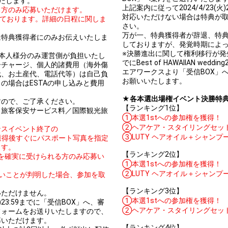
たします。
上記案内に従って2024/4/23
る方のみ応募いただけます。
対応いただけない場合は特典が
定しております。詳細の日程に関しま
さい。
万が一、特典獲得者が辞退、特
は特典獲得者にのみお伝えいたしま
しておりますが、発覚時期によ
※決勝進出に関して権利移行が発生する
本人様分のみ運営側が負担いたし
でにBest of HAWAIIAN w
ーチャージ、個人的諸費用（海外傷
エアワークスより「受信BOX」
代、お土産代、電話代等）は自己負
お願いいたします。
の場合はESTAの申し込みと費用
★各本選出場権イベント決勝特
すので、ご了承ください。
【ランキング1位】
／旅客保安サービス料／国際観光旅
①本選1stへの参加権を獲得！
②ヘアケア・スタイリングセット【
ンスイベント終了の
③LUTY ヘアオイル＋シャンプ
、特典獲得後すぐにパスポート写真を指定
ます。
【ランキング2位】
証を確実に受けられる方のみ応募い
①本選1stへの参加権を獲得！
②LUTY ヘアオイル＋シャンプ
いことが判明した場合、参加を取
【ランキング3位】
いただけません。
①本選1stへの参加権を獲得！
23:59までに「受信BOX」へ、審
②ヘアケア・スタイリングセット【
フォームをお送りいたしますので、
募いただけます。
【ランキング4位】