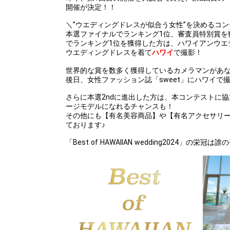
開催が決定！！
＼”ウエディングドレスが似合う女性”を決めるコ
本選ファイナルでランキング1位、審査員特別賞を
でランキング1位を獲得した方は、ハワイアンウエ
ウエディングドレスを着て
ハワイ
で撮影！
世界的な賞を数多く獲得しているカメラマンがあ
後日、女性ファッション誌「sweet」にハワイで
さらに本選2ndに進出した方は、本コンテストに
ージモデルになれるチャンスも！
その他にも【有名美容商品】や【有名アクセサリ
ております♪
「Best of HAWAIIAN wedding2024」の栄冠