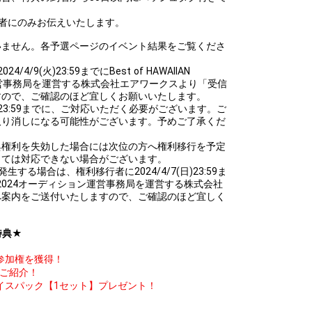
者にのみお伝えいたします。
いません。各予選ページのイベント結果をご覧くださ
/9(火)23:59までにBest of HAWAIIAN
ョン運営事務局を運営する株式会社エアワークスより「受信
すので、ご確認のほど宜しくお願いいたします。
(火)23:59までに、ご対応いただく必要がございます。ご
取り消しになる可能性がございます。予めご了承くだ
典権利を失効した場合には次位の方へ権利移行を予定
っては対応できない場合がございます。
する場合は、権利移行者に2024/4/7(日)23:59ま
edding2024オーディション運営事務局を運営する株式会社
へ案内をご送付いたしますので、ご確認のほど宜しく
特典★
参加権を獲得！
ご紹介！
フェイスパック【1セット】プレゼント！