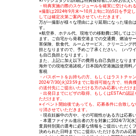
※ハッシュタグの詳細は特典獲得者にのみお伝えい
・特典実施の際のスケジュールを確実に空けられ
※撮影は2024年9月末〜10月上旬に3泊5日を予
しては確定次第ご案内させていただきます。
万が一撮影が様々な理由により延期になった場合
す。
※航空券、ホテル代、現地での移動費に関してはご
ます。ご自宅から発着空港までの交通費、燃油サ
害保険、飲食代、ルームサービス、クリーニング
担となりますので、予めご了承ください。（ハワイ
も自己負担となります。）
また、上記に加え以下の費用も自己負担となりま
海外での現地空港諸税／日本国内空港施設使用料
客税
・パスポートをお持ちの方、もしくはラストチャ
2024/7/30(火)23:59までに取得可能な方で
の送付先にご提出いただける方のみ応募いただけ
・出発日までにビザの取得、もしくはESTAの認
ただけます。
※イベント開始後であっても、応募条件に合致しな
り消させていただきます。
・現在妊娠中の方や、その可能性がある方は応募
・本選ファイナル進出者の方を対象に2024/7/3(水)
査員特別賞の選考に必要な情報をご提出いただく
決められた日時までにご提出いただける方のみ応