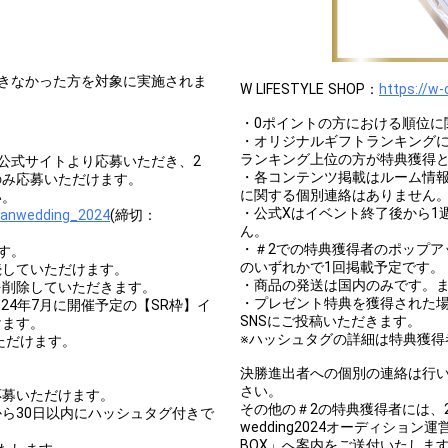
きなかった方を対象に実施されま
W LIFESTYLE SHOP：
https://w-
・0ポイントの方における順位に
・オリジナルギフトランキング
ランキング上位の方が特典獲得
g2024」公式サイトより応募いただき、2
・各コンテンツ掲載はルーム情
のみ応募いただけます。
に関する個別連絡はありません
い。
・公式Xはイベント終了後から1
iianwedding_2024
(締切：
ん。
・＃2での特典獲得者のポップアップ掲載
す。
のいずれかで1回掲載予定です。
続していただけます。
・商品の発送は国内のみです。
を削除していただきます。
・プレゼント特典を獲得された場
024年7月に開催予定の【SR枠】イ
SNSにご投稿いただきます。
けます。
※ハッシュタグの詳細は特典獲得
いただけます。
決勝進出者への個別の連絡は行
さい。
応募いただけます。
その他の＃2の特典獲得者には、2024/4
ら30日以内にハッシュタグ付きで
wedding2024オーディシ
BOX」へ案内をご送付いたしま