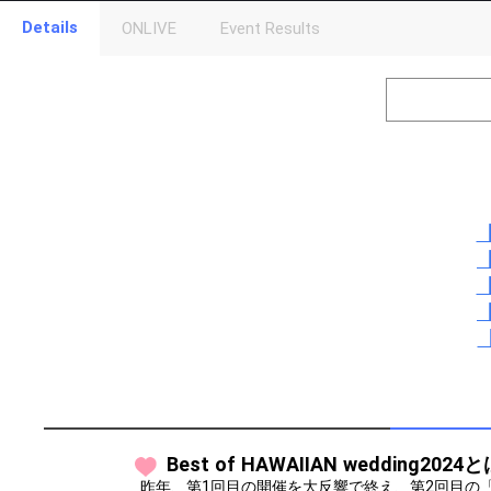
Details
ONLIVE
Event Results
Level
Points
1
0
Event Begins!
2
300000
オリジナルア
Gifting
Throw gifts to the stage and join the live performance.
【
First, try throwing free Stars (once a day)! You can also charg
【
(available from 1 JPY)! When you continue to send gifts to the 
popularity ranking and your ranking go up.
【
To cheer on performers, you can send them gifts.
【
To send performers paid items, you must use Show Gold.
【
Best of HAWAIIAN wedding2024
昨年、第1回目の開催を大反響で終え、第2回目の「Best o