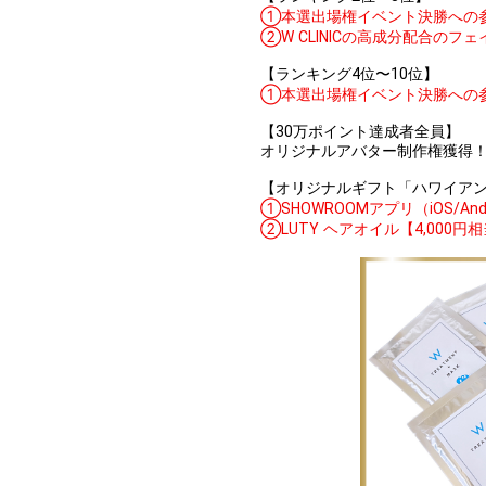
①本選出場権イベント決勝への
②W CLINICの高成分配合の
【ランキング4位〜10位】
①本選出場権イベント決勝への
【30万ポイント達成者全員】
オリジナルアバター制作権獲得
【オリジナルギフト「ハワイアンブ
①SHOWROOMアプリ（iOS/A
②LUTY ヘアオイル【4,000