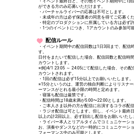
・イベント最終日と、その他イベント期間中に1回
ができる方のみ応募いただけます。
・バーチャルライバーの応募は不可とします。
・未成年の方は必ず保護者の同意を得てご応募く
・特定のプロダクションに所属している方は必ず
・1つのイベントにつき、1アカウントのみ参加可
配信ルール
・イベント期間中の配信回数は1日3回まで、配信
す。
日付をまたいで配信した場合、配信回数と配信時
カウントします。
※例)4/1 23:05 ～ 24:05にて配信した場合、
カウントされます。
・1回の配信は必ず15分以上でお願いいたします。
※15分というのは、運営の独自判断によりリスナ
ーマンスがとれる最小限の時間と定めます。
・寝落ち配信は厳禁です。
・配信時間は18歳未満が5:00〜22:00とします。
・ご本人さま以外の方が配信に出演するコラボ配
・ラジオ配信は可とします。但し、イベント最終日
以上の計2回以上、必ず顔出し配信をお願いいたし
・ライバー本人とリアルタイムでコミュニケーシ
お、演奏やダンスなどの一時的にコミュニケーシ
フォーマンス中のみ可能とします。