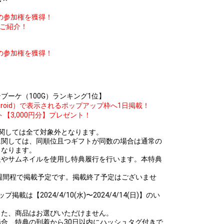
の参加権を獲得！
ご紹介！
の参加権を獲得！
！
ブーケ（100G）ランキング1位】
ndroid）で表示されるポップアップ枠へ1日掲載！
3,000円分】プレゼント！
関しては全て対象外となります。
に関しては、同順位且つギフトが同数の場合は通常の
となります。
報やサムネイルを使用し特典履行を行います。本特典
。
週間程で掲載予定です。掲載終了予定はございませ
は【2024/4/10(水)〜2024/4/14(日)】のい
また、商品はお選びいただけません。
合、特典の到着から30日以内にハッシュタグ付きで