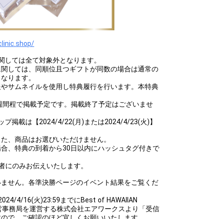
clinic.shop/
関しては全て対象外となります。
に関しては、同順位且つギフトが同数の場合は通常の
となります。
報やサムネイルを使用し特典履行を行います。本特典
。
週間程で掲載予定です。掲載終了予定はございませ
は【2024/4/22(月)または2024/4/23(火)】
また、商品はお選びいただけません。
合、特典の到着から30日以内にハッシュタグ付きで
者にのみお伝えいたします。
いません。各準決勝ページのイベント結果をご覧くだ
/16(火)23:59までにBest of HAWAIIAN
ョン運営事務局を運営する株式会社エアワークスより「受信
すので、ご確認のほど宜しくお願いいたします。