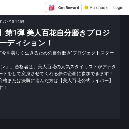
Purchase
Login
Get Reward
21/04/18 14:59
B】第1弾 美人百花自分磨きプロジ
ーディション！
よる”今を美しく生きるための自分磨き”プロジェクトスター
ョン」。合格者は、美人百花の人気スタイリストがアナタ
ートをして変身させてくれる夢の企画に参加できます！
合格または決勝に進んだ方は【美人百花公式ライバー】
す！