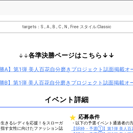
Comments
You can post comments. Please r
e Show Gold to purchase gifts
other users.
targets：S , A , B , C , N , Free
スタイル:Classic
performer(s), the performer's
各準決勝ページはこちら↓↓
↓↓
Close
決勝A】第1弾 美人百花自分磨きプロジェクト誌面掲載オ
決勝B】第1弾 美人百花自分磨きプロジェクト誌面掲載オ
イベント詳細
応募条件
を生きるレディを応援！をスローガ
・以下の予選イベント通過者の
目指す女性に向けたファッション誌
【SR枠・予選①】第1弾 美人