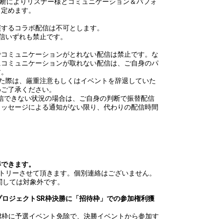
判断によりリスナー様とコミュニケーション＆パフォ
と定めます。
演するコラボ配信は不可とします。
信いずれも禁止です。
でコミュニケーションがとれない配信は禁止です。な
にコミュニケーションが取れない配信は、ご自身のパ
す。
した際は、厳重注意もしくはイベントを辞退していた
めご了承ください。
て配信できない状況の場合は、ご自身の判断で振替配信
メッセージによる通知がない限り、代わりの配信時間
得できます。
ントリーさせて頂きます。個別連絡はございません。
関しては対象外です。
プロジェクトSR枠決勝に「招待枠」での参加権利獲
SR枠に予選イベント免除で、決勝イベントから参加す