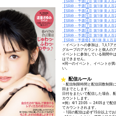
【SR枠・予選②】第1弾 美人
【SR枠・予選③】第1弾 美人
【SR枠・予選④】第1弾 美人
【SR枠・予選⑤】第1弾 美人
【SR枠・予選⑥】第1弾 美人
【SR枠・予選⑦】第1弾 美人
【SR枠・予選⑧】第1弾 美人
【SR枠・予選⑨】第1弾 美人
【SR枠・予選⑩】第1弾 美人
・イベントへの参加は、1人1ア
グループのアカウントと個人の
イベントに参加している期間中
はできません。
※同一のイベント、イベントが
い。
配信ルール
・配信制限時間と配信回数制限に
回までとします。
日付をまたいで配信した場合、
カウントします。
※例）4/1 23:05 ～ 24:0
てカウントされます。
・1回の配信は必ず15分以上で