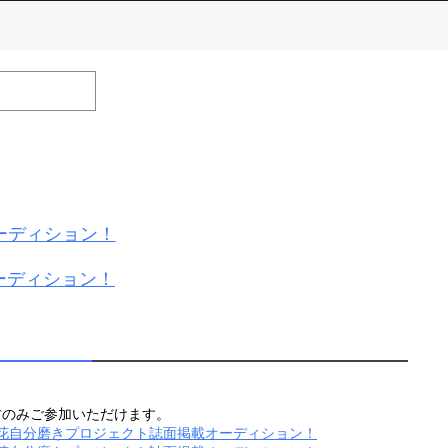
efrain from posting comments that may offend performers or
ーディション！
ーディション！
方のみご参加いただけます。
百花自分磨きプロジェクト誌面掲載オーディション！