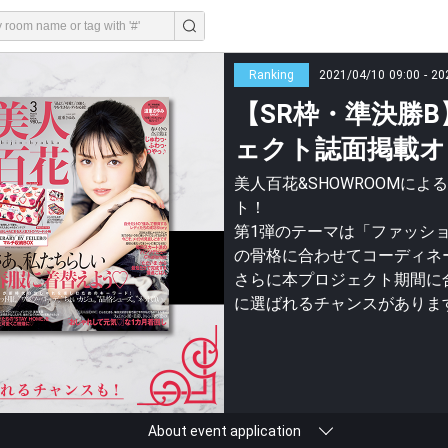
Ranking
2021/04/10 09:00 - 20
【SR枠・準決勝
ェクト誌面掲載オ
美人百花&SHOWROOMに
ト！
第1弾のテーマは「ファッシ
の骨格に合わせてコーディネ
さらに本プロジェクト期間に
に選ばれるチャンスがありま
About event application