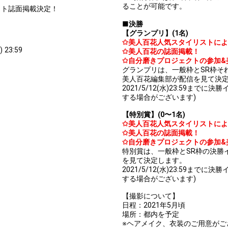
ることが可能です。
クト誌面掲載決定！
■決勝
【グランプリ】(1名)
✩美人百花人気スタイリストによ
 23:59
✩美人百花の誌面掲載！
✩自分磨きプロジェクトの参加&
グランプリは、一般枠とSR枠そ
美人百花編集部が配信を見て決
2021/5/12(水)23:59ま
する場合がございます)
【特別賞】(0〜1名)
✩美人百花人気スタイリストによ
✩美人百花の誌面掲載！
✩自分磨きプロジェクトの参加&
特別賞は、一般枠とSR枠の決勝
を見て決定します。
2021/5/12(水)23:59ま
する場合がございます)
【撮影について】
日程：2021年5月頃
場所：都内を予定
※ヘアメイク、衣装のご用意がご