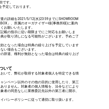
担です。
頃を予定しております。
細を2021/5/12(水)23:59までにSHOWROOM
BOX」、所属のオーガナイザー様(事務所様)に案内
しくお願いいたします。
ず記載の指示に従い期限までにご対応をお願いしま
特典が取り消しになる可能性がございます。予めご了
無効となった場合は特典の繰り上げを予定しています
きない場合もございます。
者の辞退、権利が無効となった場合は特典の繰り上げ
ついて
において、弊社が取得する対象者個人を特定できる情
キャンペーン以外のその他の目的に使用したり、第三
はありません。対象者の個人情報を、法令などにより
対象者の同意なしに業務委託先以外の第三者に開示、
ライバシーポリシーに従って適切に取り扱います。