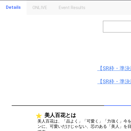
Gifting
Details
ONLIVE
Event Results
Throw gifts to the stage and join the live performance.
First, try throwing free Stars (once a day)! You can also charg
(available from 1 JPY)! When you continue to send gifts to the 
popularity ranking and your ranking go up.
To cheer on performers, you can send them gifts.
To send performers paid items, you must use Show Gold.
【SR枠・準
【SR枠・準
美人百花とは
美人百花は、「品よく」「可愛く」「力強く」今
ンに、可愛いだけじゃない、芯のある「美人」を