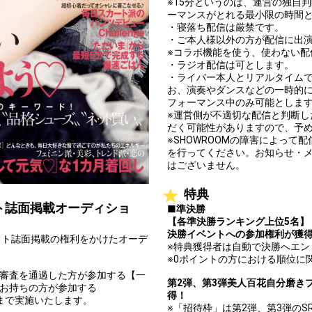
※15分というのは、運営の独自
ーマンスがとれる最小限の時間
・寝落ち配信は厳禁です。
・ご本人様以外の方が配信に出
※コラボ機能を使う、使わない配
・ラジオ配信は可とします。
・ライバー本人とリアルタイム
お、演奏やダンスなどの一時的
フォーマンス中のみ可能としま
※運営側が不適切な配信と判断
だく可能性がありますので、予
※SHOWROOMの障害によっ
を行ってください。お知らせ・
はございません。
特典
ト誌面掲載オーディショ
■準決勝
【各準決勝ランキング上位5名】
決勝イベントへの参加権利が獲
クト誌面掲載の権利をかけたオーデ
※特典獲得者は自動で決勝へエ
※0ポイントの方における順位に
、審査を通過した方が参加する【一
第2弾、第3弾美人百花自分磨き
をお持ちの方が参加する
得！
勝まで実施いたします。
※「招待枠」は第2弾、第3弾の