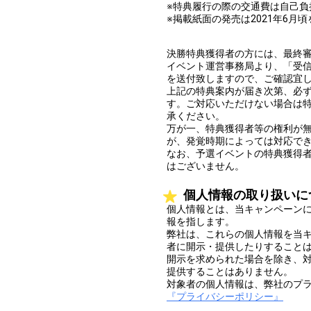
※特典履行の際の交通費は自己負
※掲載紙面の発売は2021年6月
決勝特典獲得者の方には、最終審査の詳
イベント運営事務局より、「受信
を送付致しますので、ご確認宜
上記の特典案内が届き次第、必
す。ご対応いただけない場合は
承ください。
万が一、特典獲得者等の権利が
が、発覚時期によっては対応で
なお、予選イベントの特典獲得
はございません。
個人情報の取り扱いに
個人情報とは、当キャンペーン
報を指します。
弊社は、これらの個人情報を当
者に開示・提供したりすること
開示を求められた場合を除き、
提供することはありません。
対象者の個人情報は、弊社のプ
『プライバシーポリシー』