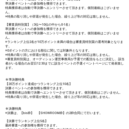
準決勝イベントへの参加権を獲得できます。
特典獲得者は自動で準決勝へエントリーさせて頂きます。個別連絡はございませ
ん。
※特典の取り消しや辞退が発生した場合、繰り上げ等の対応は致しません。
【審査員特別賞】（3位〜10位の中から0-1名）
準決勝イベントへの参加権を獲得できます。
特典獲得者は自動で準決勝へエントリーさせて頂きます。個別連絡はございませ
ん。
※ランキング上位2名が10万ポイント未満の場合は審査員特別賞の選考対象となりま
す。
※0ポイントの方における順位に関しては対象外となります。
※特典の取り消しや辞退が発生した場合、繰り上げ等の対応は致しません。
※審査員特別賞は、オーディション運営事務局が予選での配信をもとに決定し、該当
者がいる場合のみ翌日12:30までに該当イベントの予選イベントページにて発表致し
ます。
☆準決勝特典
【20万ポイント達成かつランキング上位10名】
決勝イベントへの参加権を獲得できます。
特典獲得者は自動で決勝へエントリーさせて頂きます。個別連絡はございません。
※特典の取り消しや辞退が発生した場合、繰り上げ等の対応は致しません。
☆決勝特典
※決勝は、【bis枠】 【SHOWROOM枠】の2枠合同にて行います。
【決勝でランキング上位5名】
最終審査への参加権を獲得できます。