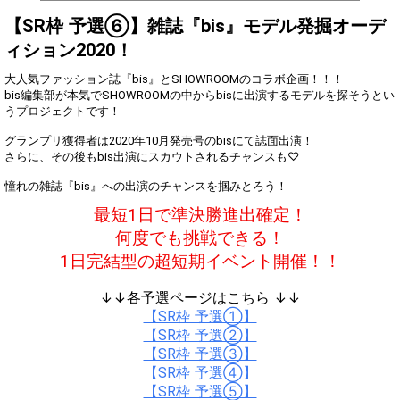
2
100000
ア！上位2位を目指して頑張
ろう！
【SR枠 予選⑥】雑誌『bis』モデル発掘オーデ
ィション2020！
Gifting
Comments
大人気ファッション誌『bis』とSHOWROOMのコラボ企画！！！
Throw gifts to the stage and join
You can post comments. Please
bis編集部が本気でSHOWROOMの中からbisに出演するモデルを探そうとい
the live performance.
refrain from posting comments
うプロジェクトです！
First, try throwing free Stars
that may offend performers or
(once a day)! You can also charge
other users.
グランプリ獲得者は2020年10月発売号のbisにて誌面出演！
Show Gold to purchase gifts
さらに、その後もbis出演にスカウトされるチャンスも♡
(available from 1 JPY)! When you
continue to send gifts to the
憧れの雑誌『bis』への出演のチャンスを掴みとろう！
performer(s), the performer's
popularity ranking and your
最短1日で準決勝進出確定！
ranking go up.
To cheer on performers, you can
何度でも挑戦できる！
send them gifts.
1日完結型の超短期イベント開催！！
To send performers paid items,
you must use Show Gold.
↓↓各予選ページはこちら ↓↓
【SR枠 予選①】
【SR枠 予選②】
Close
【SR枠 予選③】
【SR枠 予選④】
【SR枠 予選⑤】