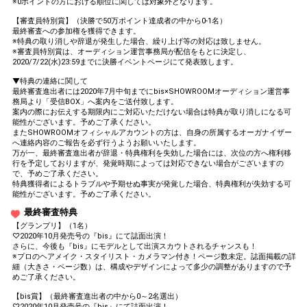
※0ポイントの方における順位に関しては対象外となります。
【審査員特別賞】（決勝で50万ポイント達成者の中から0-1名）
最終審査への参加権を獲得できます。
※特典の取り消しや辞退が発生した場合、繰り上げ等の対応は致しません。
※審査員特別賞は、オーディション運営事務局が配信をもとに決定し、
2020/7/22(水)23:59までに決勝イベントページにて発表致します。
▼特典の連絡に関して
最終審査進出者には2020年7月中旬までにbis×SHOWROOMオーディション運営事
務局より「受信BOX」へ案内をご送付致します。
案内の際にお伝えする期限内にご対応いただけない場合は特典が取り消しになる可
能性がございます。予めご了承ください。
またSHOWROOMオフィシャルアカウントの方は、自身の所属するオーガナイザー
へ連絡内容のご報告を必ず行うようお願いいたします。
万が一、最終審査進出者が辞退・特典権利を失効した場合には、次位の方へ権利移
行を予定しておりますが、発覚時期によっては対応できない場合がございますの
で、予めご了承ください。
特典獲得者によるトラブルや予期せぬ事実が発覚した場合、特典権利が失効する可
能性がございます。予めご了承ください。
最終審査特典
【グランプリ】（1名）
♡2020年10月発売号の『bis』にて誌面出演！
さらに、今後も『bis』にモデルとして出演スカウトされるチャンスも！
※プロのヘアメイク・スタイリスト・カメラマン付き！ページ数未定。誌面掲載の詳
細（大きさ・ページ数）は、構成やデザインによって多少の調整がありますので予
めご了承ください。
【bis賞】（最終審査進出者の中から0～2名選出）
♡2020年10月発売号の『bis』にて誌面出演！