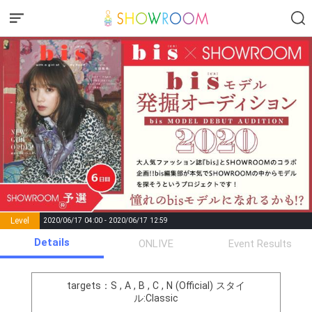
Level
2020/06/17 04:00 - 2020/06/17 12:59
number of
Details
ONLIVE
Event Results
Rema
Level
Points
List of Goal
positions
rks
remaining
1
0
Event Begins!
targets：S , A , B , C , N (Official)
スタイ
ル:Classic
準決勝進出の最低条件をクリ