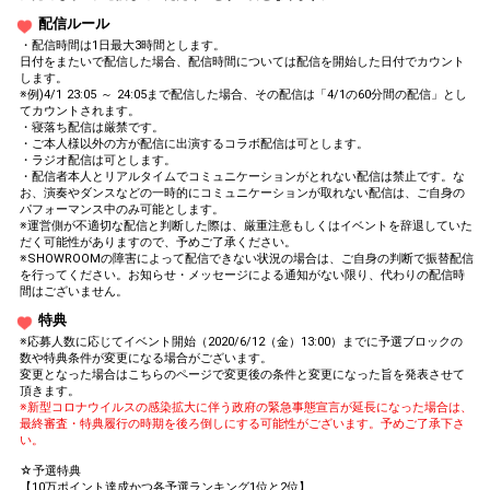
配信ルール
・配信時間は1日最大3時間とします。
日付をまたいで配信した場合、配信時間については配信を開始した日付でカウント
します。
※例)4/1 23:05 ～ 24:05まで配信した場合、その配信は「4/1の60分間の配信」とし
てカウントされます。
・寝落ち配信は厳禁です。
・ご本人様以外の方が配信に出演するコラボ配信は可とします。
・ラジオ配信は可とします。
・配信者本人とリアルタイムでコミュニケーションがとれない配信は禁止です。な
お、演奏やダンスなどの一時的にコミュニケーションが取れない配信は、ご自身の
パフォーマンス中のみ可能とします。
※運営側が不適切な配信と判断した際は、厳重注意もしくはイベントを辞退していた
だく可能性がありますので、予めご了承ください。
※SHOWROOMの障害によって配信できない状況の場合は、ご自身の判断で振替配信
を行ってください。お知らせ・メッセージによる通知がない限り、代わりの配信時
間はございません。
特典
※応募人数に応じてイベント開始（2020/6/12（金）13:00）までに予選ブロックの
数や特典条件が変更になる場合がございます。
変更となった場合はこちらのページで変更後の条件と変更になった旨を発表させて
頂きます。
※新型コロナウイルスの感染拡大に伴う政府の緊急事態宣言が延長になった場合は、
最終審査・特典履行の時期を後ろ倒しにする可能性がございます。予めご了承下さ
い。
☆予選特典
【10万ポイント達成かつ各予選ランキング1位と2位】