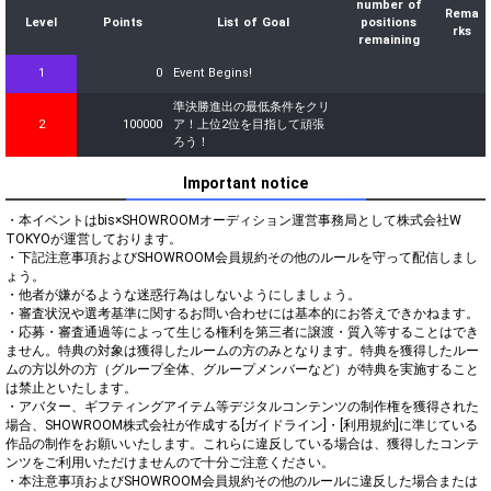
number of
Rema
Level
Points
List of Goal
positions
rks
remaining
1
0
Event Begins!
準決勝進出の最低条件をクリ
2
100000
ア！上位2位を目指して頑張
ろう！
Important notice
・本イベントはbis×SHOWROOMオーディション運営事務局として株式会社W 
TOKYOが運営しております。

・下記注意事項およびSHOWROOM会員規約その他のルールを守って配信しまし
ょう。

・他者が嫌がるような迷惑行為はしないようにしましょう。

・審査状況や選考基準に関するお問い合わせには基本的にお答えできかねます。

・応募・審査通過等によって生じる権利を第三者に譲渡・質入等することはでき
ません。特典の対象は獲得したルームの方のみとなります。特典を獲得したルー
ムの方以外の方（グループ全体、グループメンバーなど）が特典を実施すること
は禁止といたします。

・アバター、ギフティングアイテム等デジタルコンテンツの制作権を獲得された
場合、SHOWROOM株式会社が作成する[ガイドライン]・[利用規約]に準じている
作品の制作をお願いいたします。これらに違反している場合は、獲得したコンテ
ンツをご利用いただけませんので十分ご注意ください。

・本注意事項およびSHOWROOM会員規約その他のルールに違反した場合または