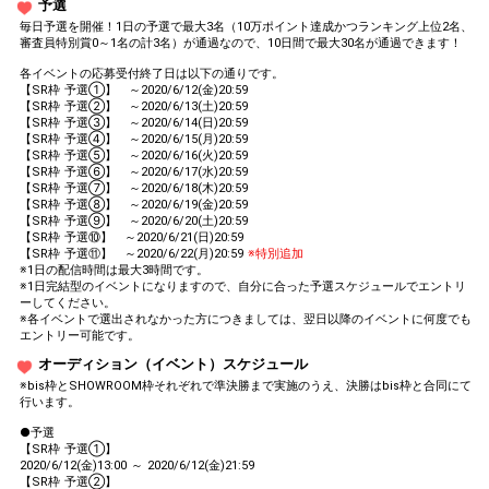
予選
毎日予選を開催！1日の予選で最大3名（10万ポイント達成かつランキング上位2名、
審査員特別賞0～1名の計3名）が通過なので、10日間で最大30名が通過できます！
各イベントの応募受付終了日は以下の通りです。
【SR枠 予選①】 ～2020/6/12(金)20:59
【SR枠 予選②】 ～2020/6/13(土)20:59
【SR枠 予選③】 ～2020/6/14(日)20:59
【SR枠 予選④】 ～2020/6/15(月)20:59
【SR枠 予選⑤】 ～2020/6/16(火)20:59
【SR枠 予選⑥】 ～2020/6/17(水)20:59
【SR枠 予選⑦】 ～2020/6/18(木)20:59
【SR枠 予選⑧】 ～2020/6/19(金)20:59
【SR枠 予選⑨】 ～2020/6/20(土)20:59
【SR枠 予選⑩】 ～2020/6/21(日)20:59
【SR枠 予選⑪】 ～2020/6/22(月)20:59
※特別追加
※1日の配信時間は最大3時間です。
※1日完結型のイベントになりますので、自分に合った予選スケジュールでエントリ
ーしてください。
※各イベントで選出されなかった方につきましては、翌日以降のイベントに何度でも
エントリー可能です。
オーディション（イベント）スケジュール
※bis枠とSHOWROOM枠それぞれで準決勝まで実施のうえ、決勝はbis枠と合同にて
行います。
●予選
【SR枠 予選①】
2020/6/12(金)13:00 ～ 2020/6/12(金)21:59
【SR枠 予選②】