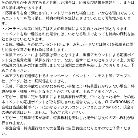
その他当社が不適切であると判断した場合は、応募及び結果を無効とし、または
取り消す場合があります。

・応募条件を全て満たさずにエントリーされた場合には、いかなる理由であって
もエントリーを取り消し、特典の権利を無効とさせていただく可能性がありま
す。

・バーチャル演者に関しては各人の世界観により定義された性別となります。

・イベントを途中離脱された場合には、いかなる理由であっても特典の権利を無
効とさせていただきます。

・金銭、物品、その他プレゼント(チェキ、お礼カードなどは除く)を視聴者に贈
り応援を促進させる行為は禁止します。

・重複アカウントによる応援は禁止となります。重複アカウントによる応援ポイ
ント分は発覚次第、減算を行います。なお、当サービスのセキュリティ上、対応
や減算の仕組みの詳細に関しましては個別にご案内を差し上げておりません。予
めご了承下さい。

・本アプリ内で開催されるキャンペーン・イベント・コンテスト等にアップル
社、グーグル社は一切関係ありません。

・天災、不慮の事故などのやむを得ない事情により特典履行が行えない場合、特
典が変更・補填・中止となることがございます。予めご了承ください。

・万が一、前項に定める事由による特典履行が変更、中止となった場合、その他
本イベントの応援ポイントが取り消しされた場合であっても、SHOWROOM株式
会社は当該応援ポイントにかかるデジタルコンテンツまたはShow Gold、現金そ
の他の返還はいたしません。予めご了承ください。

・万が一、特典獲得者が辞退、特典権利を失効した場合には次位の方へ権利が移
行されません。

・審査会場・特典履行地までの交通費は自己負担となりますのでご了承くださ
い。