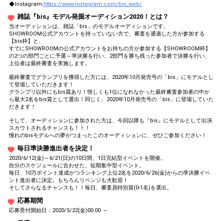
◆Instagram:
https://www.instagram.com/bis_web/
雑誌『bis』モデル発掘オーディション2020！とは？
当オーディションは、雑誌「bis」のモデルオーディションです。
SHOWROOM公式アカウントを持っていない方で、審査を通過した方が参加する
【bis枠】と、
すでにSHOWROOMの公式アカウントをお持ちの方が参加する【SHOWROOM枠】
の2つの部門ごとに予選～準決勝を行い、2部門を勝ち残った参加者で決勝を行い、
上位者は最終審査を実施します。
最終審査でグランプリを獲得した方には、2020年10月発売号の「bis」にモデルとし
て登場していただきます！
グランプリ以外にもbis賞あり！惜しくも1位になれなかった最終審査参加者の中か
ら最大2名をbis賞として選出！同じく、2020年10月発売号の「bis」に登場していた
だきます！
そして、オーディションに参加された方は、今回以降も『bis』にモデルとして出演
スカウトされるチャンスも！！！
憧れのbisモデルへの夢がつまったこのオーディションに、ぜひご参加ください！
毎日準決勝進出者を決定！
2020/6/12(金)～6/21(日)の10日間、1日完結型イベントを開催。
自分のスケジュールに合わせた、短期集中型イベント。
毎日、10万ポイント達成かつランキング上位2名を2020/6/26(金)からの準決勝イベ
ント進出者に決定。もちろんリベンジも大歓迎！
そしてさらなるチャンスも！！毎日、審査員特別賞(0-1名)を選出。
応募期間
応募受付開始日：2020/5/22(金)00:00 ～