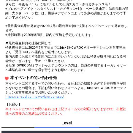
さらに、今後も『bis』にモデルとして出演スカウトされるチャンスも！
※プロのヘアメイク・スタイリスト・カメラマン付き！ページ数未定。誌面掲載の詳
細（大きさ・ページ数）は、構成やデザインによって多少の調整がありますので予
めご了承ください。
※最終審査結果の発表は2020年7月の最終審査後に決勝イベントページにて発表致し
ます。
※撮影時期は2020年8月頃、都内で実施を予定しております。
▼最終審査特典の連絡に関して
特典獲得者には2020年7月下旬までにbis×SHOWROOMオーディション運営事務局
より「受信BOX」へ案内をご送付いたします。
案内の際にお伝えする期限内にご対応いただけない場合は特典が取り消しになる可
能性がございます。予めご了承ください。
またSHOWROOMオフィシャルアカウントの方は、自身の所属するオーガナイザー
へ連絡内容のご報告を必ず行うようお願いいたします。
本イベントの問い合わせ先
本イベントに関するすべての問い合わせ、また上記の期限を過ぎても特典案内が届
かないなどの場合は、下記お問い合わせフォームより、bis×SHOWROOMオーディ
ション運営事務局までお問い合わせください。
https://sr-audition.tokyo/bis/contact/
【お願い】
本イベントについての問い合わせは上記フォームでの対応になりますので、出版社
様への直接のご連絡はお控えください。
Level