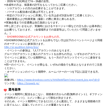
・2020/4/1(水)時点で16～26歳の女性。
※未成年の方は、保護者の許可をもらってからご応募ください。
・ソロアカウントの方のみ応募することができます。
・バーチャル配信者の応募は不可とします。
・特定のプロダクションに所属している方は必ず許諾を得てご応募ください。
・最終審査および特典実施（撮影）の際に東京に来られる方。
※実施会場までの交通費は自己負担となります。
※申し訳ございませんが、実施時におけるマネージャー様などの立ち合いは基本的に
はお断りしております。（会場場所までの送迎等はしていただいて問題ございませ
ん。）
・SHOWROOMの公式アカウントをお持ちの方。
※SHOWROOMの公式アカウントをお持ちでない方は以下のイベントページより同様
のオーディションに参加頂けます。
http://sr-audition.tokyo/bis/
・イベントへの参加は、1人1アカウントのみとなります。
グループのアカウントと個人のアカウントをお持ちの方は、いずれかのアカウント
でイベントに参加している期間中は、もう一方のアカウントでイベントに参加する
ことはできません。
※同一のイベント、イベントが異なる、いずれの場合でも禁止となりますのでご注意
ください。
・オーディションのイベント期間中、ルームバナーの一つを下記に設定できる方。
画像URL：
https://www.dropbox.com/s/hh69otvf0zm1vee/event_bis.jpg?dl=0
リンク先：
https://bisweb.jp/
選考基準
イベント期間中に配信をおこない、視聴者の方からの星(無料ポイント)、ギフティン
グ(有料ポイント)、コメント数によって順位が決まります。
そのため、イベント期間中にできるだけたくさん配信して、さまざまな視聴者の方
に見てもらい、応援していただくことが重要となります。