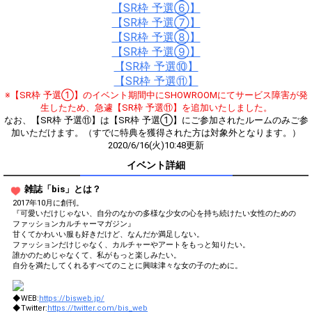
【SR枠 予選⑥】
【SR枠 予選⑦】
【SR枠 予選⑧】
【SR枠 予選⑨】
【SR枠 予選⑩】
【SR枠 予選⑪】
※【SR枠 予選①】のイベント期間中にSHOWROOMにてサービス障害が発
生したため、急遽【SR枠 予選⑪】を追加いたしました。
なお、【SR枠 予選⑪】は【SR枠 予選①】にご参加されたルームのみご参
加いただけます。（すでに特典を獲得された方は対象外となります。）
2020/6/16(火)10:48更新
イベント詳細
雑誌「bis」とは？
2017年10月に創刊。
『可愛いだけじゃない、自分のなかの多様な少女の心を持ち続けたい女性のための
ファッションカルチャーマガジン』
甘くてかわいい服も好きだけど、なんだか満足しない。
ファッションだけじゃなく、カルチャーやアートをもっと知りたい。
誰かのためじゃなくて、私がもっと楽しみたい。
自分を満たしてくれるすべてのことに興味津々な女の子のために。
◆WEB:
https://bisweb.jp/
◆Twitter:
https://twitter.com/bis_web