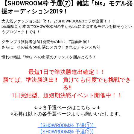
得！
【SHOWROOM枠 予選⑦】雑誌『bis』モデル発
掘オーディション2019！
Gifting
Comments
大人気ファッション誌『bis』とSHOWROOMのコラボ企画！！！
Throw gifts to the stage and join
You can post comments. Please
bis編集部が本気でSHOWROOMの中からbisに出演するモデルを探そうとい
the live performance.
refrain from posting comments
うプロジェクトです！
First, try throwing free Stars
that may offend performers or
(once a day)! You can also charge
other users.
グランプリ獲得者は8月発売号のbisにて誌面出演！
Show Gold to purchase gifts
さらに、その後もbis出演にスカウトされるチャンスも♡
(available from 1 JPY)! When you
continue to send gifts to the
憧れの雑誌『bis』への出演のチャンスを掴みとろう！
performer(s), the performer's
popularity ranking and your
ranking go up.
最短1日で準決勝進出確定！！
To cheer on performers, you can
send them gifts.
勝てば、準決勝進出!! 負けても何度でも挑戦でき
To send performers paid items,
る!!
you must use Show Gold.
1日完結型、超短期決戦イベント開催中！！
↓↓各予選ページはこちら ↓↓
Close
※応募は以下の各予選ページよりお願いいたします。
【SHOWROOM枠 予選①】
【SHOWROOM枠 予選②】