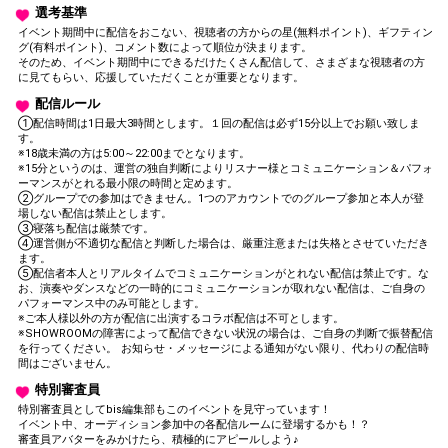
選考基準
イベント期間中に配信をおこない、視聴者の方からの星(無料ポイント)、ギフティン
グ(有料ポイント)、コメント数によって順位が決まります。
そのため、イベント期間中にできるだけたくさん配信して、さまざまな視聴者の方
に見てもらい、応援していただくことが重要となります。
配信ルール
①配信時間は1日最大3時間とします。１回の配信は必ず15分以上でお願い致しま
す。
※18歳未満の方は5:00～22:00までとなります。
※15分というのは、運営の独自判断によりリスナー様とコミュニケーション＆パフォ
ーマンスがとれる最小限の時間と定めます。
②グループでの参加はできません。1つのアカウントでのグループ参加と本人が登
場しない配信は禁止とします。
③寝落ち配信は厳禁です。
④運営側が不適切な配信と判断した場合は、厳重注意または失格とさせていただき
ます。
⑤配信者本人とリアルタイムでコミュニケーションがとれない配信は禁止です。な
お、演奏やダンスなどの一時的にコミュニケーションが取れない配信は、ご自身の
パフォーマンス中のみ可能とします。
※ご本人様以外の方が配信に出演するコラボ配信は不可とします。
※SHOWROOMの障害によって配信できない状況の場合は、ご自身の判断で振替配信
を行ってください。 お知らせ・メッセージによる通知がない限り、代わりの配信時
間はございません。
特別審査員
特別審査員としてbis編集部もこのイベントを見守っています！
イベント中、オーディション参加中の各配信ルームに登場するかも！？
審査員アバターをみかけたら、積極的にアピールしよう♪