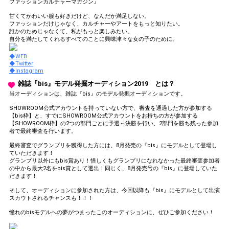
ファッションカルチャーマガジン』
甘くてかわいい服も好きだけど、なんだか満足しない。
ファッションだけじゃなく、カルチャーやアートをもっと知りたい。
誰かのためじゃなくて、私がもっと楽しみたい。
自分を満たしてくれるすべてのことに興味津々な女の子のために。
◆WEB
◆Twitter
◆Instagram
雑誌『bis』モデル発掘オーディション2019 とは？
当オーディションは、雑誌『bis』のモデル発掘オーディションです。
SHOWROOM公式アカウントを持っていない方で、審査を通過した方が参加する
【bis枠】と、すでにSHOWROOM公式アカウントをお持ちの方が参加する
【SHOWROOM枠】の2つの部門ごとに予選～決勝を行い、2部門を勝ち残った参加
者で最終審査を行います。
最終審査でグランプリを獲得した方には、8月発売の『bis』にモデルとして登場し
ていただきます！
グランプリ以外にもbis賞あり！惜しくもグランプリになれなかった最終審査参加者
の中から最大2名をbis賞として選出！同じく、8月発売号の『bis』に登場していた
だきます！
そして、オーディションに参加された方は、今回以降も『bis』にモデルとして出演
スカウトされるチャンスも！！！
憧れのbisモデルへの夢がつまったこのオーディションに、ぜひご参加ください！