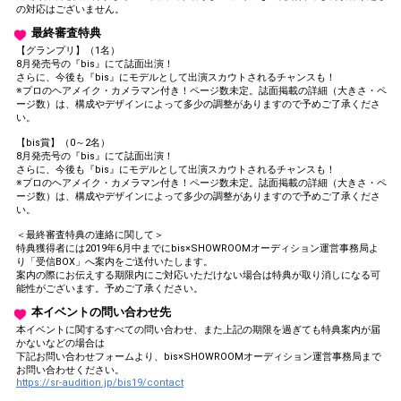
の対応はございません。
最終審査特典
【グランプリ】（1名）
8月発売号の『bis』にて誌面出演！
さらに、今後も『bis』にモデルとして出演スカウトされるチャンスも！
※プロのヘアメイク・カメラマン付き！ページ数未定。誌面掲載の詳細（大きさ・ペ
ージ数）は、構成やデザインによって多少の調整がありますので予めご了承くださ
い。
【bis賞】（0～2名）
8月発売号の『bis』にて誌面出演！
さらに、今後も『bis』にモデルとして出演スカウトされるチャンスも！
※プロのヘアメイク・カメラマン付き！ページ数未定。誌面掲載の詳細（大きさ・ペ
ージ数）は、構成やデザインによって多少の調整がありますので予めご了承くださ
い。
＜最終審査特典の連絡に関して＞
特典獲得者には2019年6月中までにbis×SHOWROOMオーディション運営事務局よ
り「受信BOX」へ案内をご送付いたします。
案内の際にお伝えする期限内にご対応いただけない場合は特典が取り消しになる可
能性がございます。予めご了承ください。
本イベントの問い合わせ先
本イベントに関するすべての問い合わせ、また上記の期限を過ぎても特典案内が届
かないなどの場合は
下記お問い合わせフォームより、bis×SHOWROOMオーディション運営事務局まで
お問い合わせください。
https://sr-audition.jp/bis19/contact