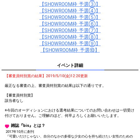
【SHOWROOM枠 予選③】
【SHOWROOM枠 予選④】
【SHOWROOM枠 予選⑤】
【SHOWROOM枠 予選⑥】
【SHOWROOM枠 予選⑦】
【SHOWROOM枠 予選⑧】
【SHOWROOM枠 予選⑨】
【SHOWROOM枠 予選⑩】
イベント詳細
【審査員特別賞の結果】2019/5/10(金)12:20更新
厳正なる審査の上、審査員特別賞の結果は以下の通りです。
【審査員特別賞】
該当者なし
※今回のオーディションにおける選考結果についてのお問い合わせは一切受け
付けておりません。ご理解のほど、何卒よろしくお願いいたします。
雑誌『bis』とは？
2017年10月に創刊
『可愛いだけじゃない、自分のなかの多様な少女の心を持ち続けたい女性のための