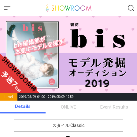
Level
2019/05/09 04:00 - 2019/05/09 12:59
number of
Details
ONLIVE
Event Results
Rema
Level
Points
List of Goal
positions
rks
remaining
1
0
Event Begins!
スタイル:Classic
オリジナルアバター制作権獲
2
500000
全員