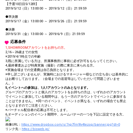
【予選10日目5/12枠】
2019/5/12（日）13:00:00 ～ 2019/5/12（日）21:59:59
●準決勝
2019/5/17（金）13:00:00 ～ 2019/5/26（日）21:59:59
●決勝
2019/5/31（金）13:00:00 ～ 2019/6/9（日）21:59:59
応募条件
1,SHOWROOMアカウントをお持ちの方。
2,16～26歳までの女性
※2019/4/1時点での年齢
3,既に所属している方は、所属事務所に事前に必ず許可をもらってください。
4,最終審査および特典実施（撮影）の際に東京に来られる方。
※実施会場までの交通費は自己負担となります。
※申し訳ございませんが、実施時におけるマネージャー様などの立ち合いは基本的に
はお断りしております。（会場までの送迎等はしていただいて問題ございませ
ん。）
5,イベントへの参加は、1人1アカウントのみとなります。
グループのアカウントと個人のアカウントをお持ちの方は、いずれかのアカウント
でイベントに参加している期間中は、もう一方のアカウントでイベントに参加する
ことはできません。 ※同一のイベント、イベントが異なる、いずれの場合でも禁止
となりますのでご注意ください。
※バーチャル配信者の応募は不可とします。
6,オーディションのイベント期間中、ルームバナーの一つを下記に設定できる方。
画像URL：
https://www.dropbox.com/s/7vp7fm9lv4tezop/banner.jpg?dl=0
リンク先：
https://bisweb.jp/