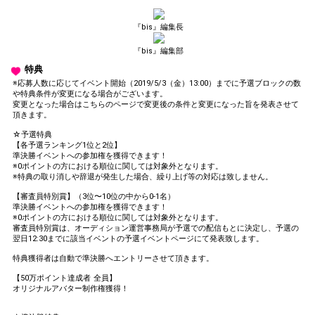
『bis』編集長
『bis』編集部
特典
※応募人数に応じてイベント開始（2019/5/3（金）13:00）までに予選ブロックの数
や特典条件が変更になる場合がございます。
変更となった場合はこちらのページで変更後の条件と変更になった旨を発表させて
頂きます。
☆予選特典
【各予選ランキング1位と2位】
準決勝イベントへの参加権を獲得できます！
※0ポイントの方における順位に関しては対象外となります。
※特典の取り消しや辞退が発生した場合、繰り上げ等の対応は致しません。
【審査員特別賞】（3位〜10位の中から0-1名）
準決勝イベントへの参加権を獲得できます！
※0ポイントの方における順位に関しては対象外となります。
審査員特別賞は、オーディション運営事務局が予選での配信もとに決定し、予選の
翌日12:30までに該当イベントの予選イベントページにて発表致します。
特典獲得者は自動で準決勝へエントリーさせて頂きます。
【50万ポイント達成者 全員】
オリジナルアバター制作権獲得！