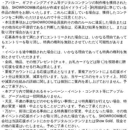
・アバター、ギフティングアイテム等デジタルコンテンツの制作権を獲得された
場合、SHOWROOM株式会社が作成する[ガイドライン]・[利用規約]に準じている
作品の制作をお願いいたします。これらに違反している場合は、獲得したコンテ
ンツをご利用いただけませんので十分ご注意ください。

・本注意事項およびSHOWROOM会員規約その他のルールに違反した場合または
その他当社が不適切であると判断した場合は、応募及び結果を無効とし、または
取り消す場合があります。

・応募条件を全て満たさずにエントリーされた場合には、いかなる理由であって
もエントリーを取り消し、特典の権利を無効とさせていただく可能性がありま
す。

・イベントを途中離脱された場合には、いかなる理由であっても特典の権利を無
効とさせていただきます。

・金銭、物品、その他プレゼント(チェキ、お礼カードなどは除く)を視聴者に贈
り応援を促進させる行為は禁止します。

・重複アカウントによる応援は禁止となります。重複アカウントによる応援ポイ
ント分は発覚次第、減算を行います。なお、当サービスのセキュリティ上、対応
や減算の仕組みの詳細に関しましては個別にご案内を差し上げておりません。予
めご了承下さい。

・本アプリ内で開催されるキャンペーン・イベント・コンテスト等にアップル
社、グーグル社は一切関係ありません。

・天災、不慮の事故などのやむを得ない事情により特典履行が行えない場合、特
典が変更・補填・中止となることがございます。予めご了承ください。

・万が一、前項に定める事由による特典履行が変更、中止となった場合、その他
本イベントの応援ポイントが取り消しされた場合であっても、SHOWROOM株式
会社は当該応援ポイントにかかるデジタルコンテンツまたはShow Gold、現金そ
の他の返還はいたしません。予めご了承ください。
