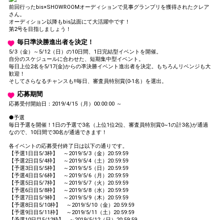
前回行ったbis×SHOWROOMオーディションで見事グランプリを獲得されたクレア
さん。
オーディション以降もbis誌面にて大活躍中です！
第2号を目指しましょう！
毎日準決勝進出者を決定！
5/3（金）～5/12（日）の10日間、1日完結型イベントを開催。
自分のスケジュールに合わせた、短期集中型イベント。
毎日上位2名を5/17(金)からの凖決勝イベント進出者を決定。もちろんリベンジも大
歓迎！
そしてさらなるチャンスも‼毎日、審査員特別賞(0-1名）を選出。
応募期間
応募受付開始日：2019/4/15（月）00:00:00 ～
●予選
毎日予選を開催！1日の予選で3名（上位1位2位、審査員特別賞0~1の計3名)が通過
なので、10日間で30名が通過できます！
各イベントの応募受付終了日は以下の通りです。
【予選1日目5/3枠】 ～2019/5/3（金）20:59:59
【予選2日目5/4枠】 ～2019/5/4（土）20:59:59
【予選3日目5/5枠】 ～2019/5/5（日）20:59:59
【予選4日目5/6枠】 ～2019/5/6（月）20:59:59
【予選5日目5/7枠】 ～2019/5/7（火）20:59:59
【予選6日目5/8枠】 ～2019/5/8（水）20:59:59
【予選7日目5/9枠】 ～2019/5/9（木）20:59:59
【予選8日目5/10枠】 ～2019/5/10（金）20:59:59
【予選9日目5/11枠】 ～2019/5/11（土）20:59:59
【予選10日目5/12枠】 ～2019/5/12（日）20:59:59