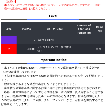
【お願い】
本イベントについての問い合わせは上記フォームでの対応になりますので、出版社
様への直接のご連絡はお控えください。
Level
number of
Rema
Level
Points
List of Goal
positions
rks
remaining
1
0
Event Begins!
オリジナルアバター制作権獲
2
500000
全員
得！
Important notice
・本イベントはbis×SHOWROOMオーディション運営事務局として株式会社W 
TOKYOが運営しております。

・下記注意事項およびSHOWROOM会員規約その他のルールを守って配信しまし
ょう。

・他者が嫌がるような迷惑行為はしないようにしましょう。

・審査状況や選考基準に関するお問い合わせには基本的にお答えできかねます。

・応募・審査通過等によって生じる権利を第三者に譲渡・質入等することはでき
ません。特典の対象は獲得したルームの方のみとなります。特典を獲得したルー
ムの方以外の方（グループ全体、グループメンバーなど）が特典を実施すること
は禁止といたします。
