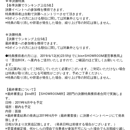
☆準決勝特典
【各準決勝でランキング上位5名】
決勝イベントへの参加権を獲得できます。
特典獲得者は自動で決勝へエントリーさせて頂きます。
※0ポイントの方における順位に関しては対象外となります。
※特典の取り消しや辞退が発生した場合、繰り上げ等の対応は致しません。
☆決勝特典
【決勝でランキング上位5名】
最終審査への参加権を獲得できます。
※0ポイントの方における順位に関しては対象外となります。
●特典獲得者の方には、2019/6/12(水)23:59までにbis×SHOWROOM運営事務局よ
り「受信BOX」へ案内をご送付いたしますので、ご確認のほど宜しくお願いいたし
ます。
※上記案内に従ってご対応していただく必要がございます。ご対応いただけない場合
は特典が取り消しになる可能性がございます。予めご了承ください。
※特典の取り消しや辞退が発生した場合、繰り上げ等の対応は致しません。
【最終審査について】
※最終審査は【bis枠】【SHOWROOM枠】2部門の決勝特典獲得者合同で実施しま
す。
日時：2019年6月中を予定
場所：都内を予定
内容：面接
※最終審査結果の発表は2019年6月中（最終審査後）に決勝イベントページにて発表
致します。
日程が決まり次第追記致します。（発表日時は前後する場合がございます。）
※受賞者確定後、何かしらの理由で当事者が参加不可になった場合でも次順繰り越し