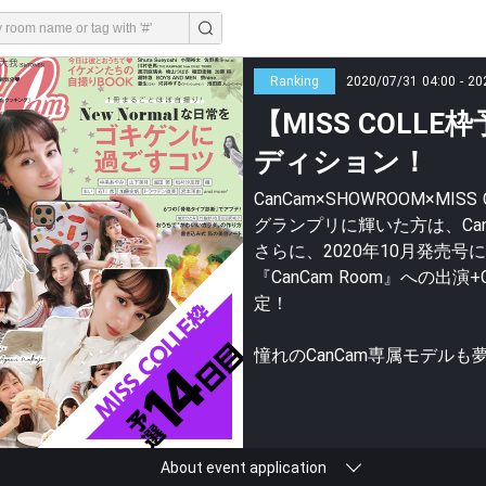
Ranking
2020/07/31 04:00 - 20
【MISS COLL
ディション！
CanCam×SHOWROOM×M
グランプリに輝いた方は、CanC
さらに、2020年10月発売号
『CanCam Room』への
定！
憧れのCanCam専属モデルも
About event application