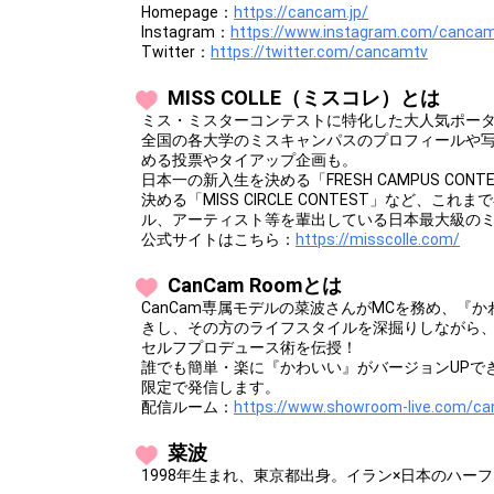
Homepage：
https://cancam.jp/
Instagram：
https://www.instagram.com/cancam_
Twitter：
https://twitter.com/cancamtv
MISS COLLE（ミスコレ）とは
ミス・ミスターコンテストに特化した大人気ポー
全国の各大学のミスキャンパスのプロフィールや
める投票やタイアップ企画も。
日本一の新入生を決める「FRESH CAMPUS CO
決める「MISS CIRCLE CONTEST」など、
ル、アーティスト等を輩出している日本最大級の
公式サイトはこちら：
https://misscolle.com/
CanCam Roomとは
CanCam専属モデルの菜波さんがMCを務め、『
きし、その方のライフスタイルを深掘りしながら
セルフプロデュース術を伝授！
誰でも簡単・楽に『かわいい』がバージョンUPで
限定で発信します。
配信ルーム：
https://www.showroom-live.com/c
菜波
1998年生まれ、東京都出身。イラン×日本のハー