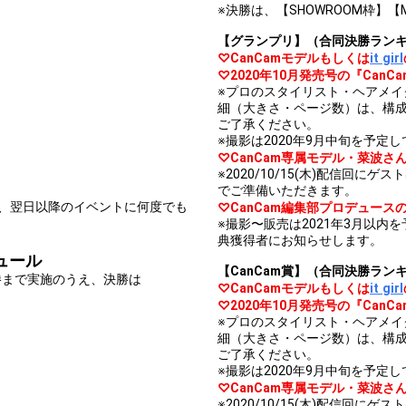
※決勝は、【SHOWROOM枠】【
【グランプリ】（合同決勝ランキ
♡CanCamモデルもしくは
it girl
♡2020年10月発売号の『CanC
※プロのスタイリスト・ヘアメ
細（大きさ・ページ数）は、構
ご了承ください。
※撮影は2020年9月中旬を予定
♡CanCam専属モデル・菜波さん
※2020/10/15(木)配信回
でご準備いただきます。
、翌日以降のイベントに何度でも
♡CanCam編集部プロデュース
※撮影〜販売は2021年3月以
典獲得者にお知らせします。
ュール
【CanCam賞】（合同決勝ラン
準決勝まで実施のうえ、決勝は
♡CanCamモデルもしくは
it girl
♡2020年10月発売号の『CanC
※プロのスタイリスト・ヘアメ
細（大きさ・ページ数）は、構
ご了承ください。
※撮影は2020年9月中旬を予定
♡CanCam専属モデル・菜波さん
※2020/10/15(木)配信回