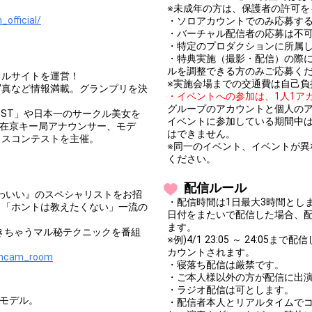
※未成年の方は、保護者の許可を
official/
・ソロアカウントでのみ応募す
・バーチャル配信者の応募は不
・特定のプロダクションに所属
・特典実施（撮影・配信）の際
ルを調整できる方のみご応募く
タルサイトを運営！
※実施会場までの交通費は自己負
写真など情報満載。グランプリを決
・イベントへの参加は、1人1ア
グループのアカウントと個人の
NTEST」や日本一のサークル美女を
イベントに参加している期間中
これまで在京キー局アナウンサー、モデ
はできません。
ミスコンテストを主催。
※同一のイベント、イベントが
ください。
配信ルール
かわいい』のスペシャリストをお招
・配信時間は1日最大3時間とし
、「ホントは教えたくない」一流の
日付をまたいで配信した場合、
ます。
きちゃうマル秘テクニックを番組
※例)4/1 23:05 ～ 24:0
カウントされます。
ancam_room
・寝落ち配信は厳禁です。
・ご本人様以外の方が配信に出
・ラジオ配信は可とします。
フモデル。
・配信者本人とリアルタイムで