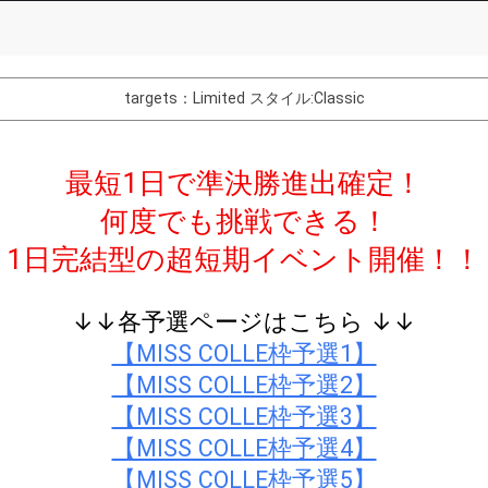
Comments
You can post comments. Please r
e Show Gold to purchase gifts
other users.
targets：Limited
スタイル:Classic
performer(s), the performer's
最短1日で準決勝進出確定！
何度でも挑戦できる！
Close
1日完結型の超短期イベント開催！！
↓↓各予選ページはこちら ↓↓
【MISS COLLE枠予選1】
【MISS COLLE枠予選2】
【MISS COLLE枠予選3】
【MISS COLLE枠予選4】
【MISS COLLE枠予選5】