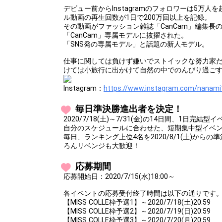
デビュー前からInstagramのフォロワーは5万
ル動画の再生回数が1日で200万回以上を記録。
その動画がファッション雑誌「CanCam」編集長の
「CanCam」専属モデルに抜擢された。
「SNS発の専属モデル」と話題の新人モデル。
仕事に関しては負けず嫌いでストイックな努力家
けては小旅行に出かけて自然の中でのんびり過ご
Instagram：
https://www.instagram.com/nanami
毎日準決勝進出者を決定！
2020/7/18(土)～7/31(金)の14日間、1日完結
自分のスケジュールに合わせた、短期集中型イベ
毎日、ランキング上位4名を2020/8/1(土)から
ろんリベンジも大歓迎！
応募期間
応募開始日：2020/7/15(水)18:00～
各イベントの応募受付終了時間は以下の通りです
【MISS COLLE枠予選1】～2020/7/18(土)20:59
【MISS COLLE枠予選2】～2020/7/19(日)20:59
【MISS COLLE枠予選3】～2020/7/20(月)20:59