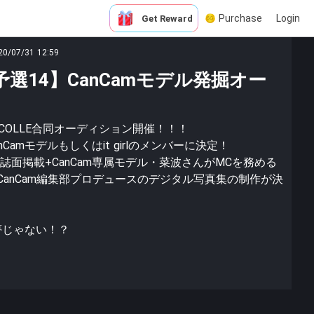
Purchase
Login
Get Reward
20/07/31 12:59
E枠予選14】CanCamモデル発掘オー
ISS COLLE合同オーディション開催！！！
amモデルもしくはit girlのメンバーに決定！
に誌面掲載+CanCam専属モデル・菜波さんがMCを務める
出演+CanCam編集部プロデュースのデジタル写真集の制作が決
夢じゃない！？