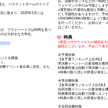
お、演奏やダンスなどの一時的
人を超え、バスケットボールのドリブ
フォーマンス中のみ可能としま
※運営側が不適切な配信と判断
目に留まり、2020年3月には
だく可能性がありますので、予
※SHOWROOMの障害によっ
を行ってください。お知らせ・
はございません。
だが、プライベートでは時間を見つ
すのが大好きな大学生。
特典
※新型コロナウイルスの感染拡
10910/
能性がございます。予めご了承
☆予選特典
型イベントを開催。
【各予選ランキング上位4名】
ント。
準決勝イベントへの参加権を獲
の準決勝イベント進出者に決定。もち
特典獲得者は自動で準決勝へエ
※特典の取り消しや辞退が発生し
☆準決勝特典
【各準決勝ランキング上位3名】
合同決勝イベントへの参加権を
特典獲得者は自動で決勝へエン
。
※特典の取り消しや辞退が発生し
☆合同決勝特典